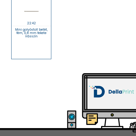
22:42
Mini golyóstoll betét,
fém, 0,8 mm fekete
írásszín