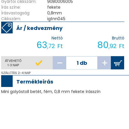
Gyártói cikkszám:
9080006005
Írás színe:
fekete
Írásvastagság:
0,8mm
Cikkszám:
igtnn045
Ár / kedvezmény
Nettó
Bruttó
63
80
,72
Ft
,92
Ft
ÁTVEHETŐ
1-3 NAP
SZÁLLÍTÁS 2-4 NAP
Termékleírás
Mini golyóstoll betét, fém, 0,8 mm fekete írásszín