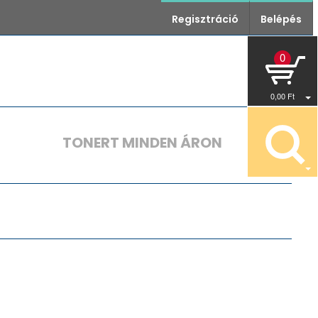
Regisztráció
Belépés
0
0
,00
Ft
TONERT MINDEN ÁRON