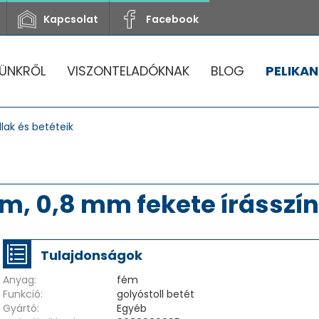
Kapcsolat
Facebook
ÜNKRŐL
VISZONTELADÓKNAK
BLOG
PELIKAN
lak és betéteik
fém, 0,8 mm fekete írásszín
Tulajdonságok
Anyag:
fém
Funkció:
golyóstoll betét
Gyártó:
Egyéb