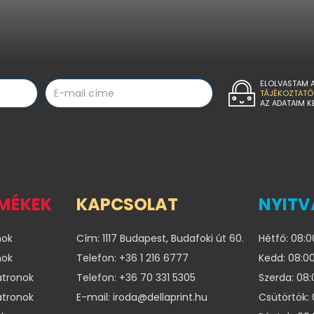
ELOLVASTAM 
TÁJÉKOZTATÓ
AZ ADATAIM K
RMÉKEK
KAPCSOLAT
NYITV
nok
Cím: 1117 Budapest, Budafoki út 60.
Hétfő: 08:0
nok
Telefon: +36 1 216 6777
Kedd: 08:00
atronok
Telefon: +36 70 331 5305
Szerda: 08:
atronok
E-mail: iroda@dellaprint.hu
Csütörtök: 