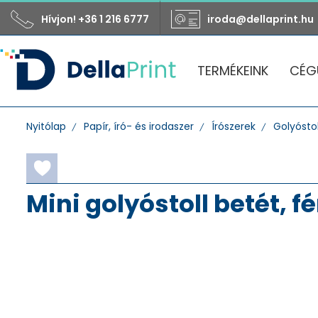
Hívjon! +36 1 216 6777
iroda@dellaprint.hu
TERMÉKEINK
CÉG
Nyitólap
Papír, író- és irodaszer
Írószerek
Golyóstol
Mini golyóstoll betét, 