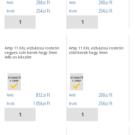
200
Ft
200
Ft
Nettó:
Nettó:
,02
,02
254
Ft
254
Ft
Bruttó:
Bruttó:
,03
,03
Artip 11 XXL vízbázisú rostirón
Artip 11 XXL vízbázisú rostirón
vegyes szín kerek hegy 3mm
zöld kerek hegy 3mm
4db-os készlet
ÁTVEHETŐ
ÁTVEHETŐ
1-3 NAP
1-3 NAP
832
Ft
200
Ft
Nettó:
Nettó:
,20
,02
1.056
Ft
254
Ft
Bruttó:
Bruttó:
,89
,03