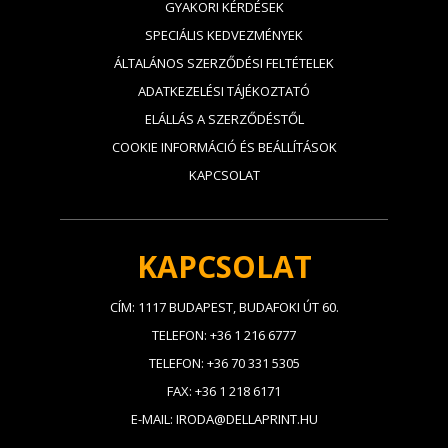
GYAKORI KÉRDÉSEK
SPECIÁLIS KEDVEZMÉNYEK
ÁLTALÁNOS SZERZŐDÉSI FELTÉTELEK
ADATKEZELÉSI TÁJÉKOZTATÓ
ELÁLLÁS A SZERZŐDÉSTŐL
COOKIE INFORMÁCIÓ ÉS BEÁLLÍTÁSOK
KAPCSOLAT
KAPCSOLAT
CÍM: 1117 BUDAPEST, BUDAFOKI ÚT 60.
TELEFON: +36 1 216 6777
TELEFON: +36 70 331 5305
FAX: +36 1 218 6171
E-MAIL: IRODA@DELLAPRINT.HU