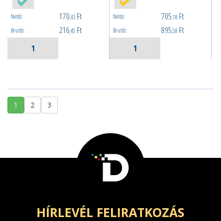
170
Ft
705
Ft
Nettó:
Nettó:
,43
,18
216
Ft
895
Ft
Bruttó:
Bruttó:
,45
,58
1
2
3
HÍRLEVÉL FELIRATKOZÁS