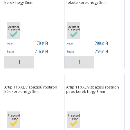
kerek hegy 3mm
fekete kerek hegy 3mm
AZONNAL
AZONNAL
ÁTVEHETŐ
ÁTVEHETŐ
170
Ft
200
Ft
Nettó:
Nettó:
,43
,02
216
Ft
254
Ft
Bruttó:
Bruttó:
,45
,03
Artip 11 XXL vízbázisú rostirón
Artip 11 XXL vízbázisú rostirón
kék kerek hegy 3mm
piros kerek hegy 3mm
ÁTVEHETŐ
ÁTVEHETŐ
1-3 NAP
1-3 NAP