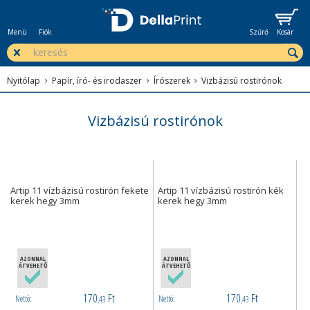
Menü
Fiók
Szűrő
Kosár
Nyitólap
Papír, író- és irodaszer
Írószerek
Vizbázisú rostirónok
Vizbázisú rostirónok
Artip 11 vízbázisú rostirón fekete
Artip 11 vízbázisú rostirón kék
kerek hegy 3mm
kerek hegy 3mm
AZONNAL
AZONNAL
ÁTVEHETŐ
ÁTVEHETŐ
170
Ft
170
Ft
Nettó:
Nettó:
,43
,43