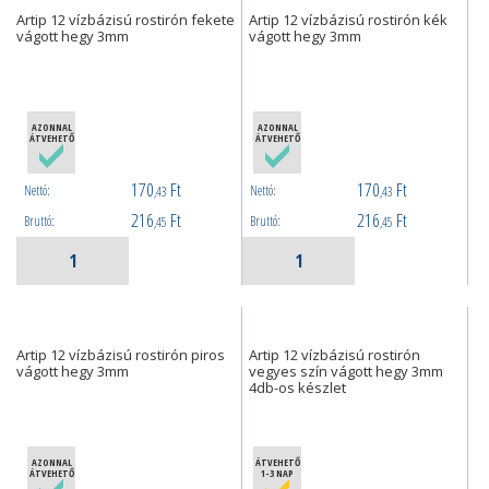
Artip 12 vízbázisú rostirón fekete
Artip 12 vízbázisú rostirón kék
vágott hegy 3mm
vágott hegy 3mm
AZONNAL
AZONNAL
ÁTVEHETŐ
ÁTVEHETŐ
170
Ft
170
Ft
Nettó:
Nettó:
,43
,43
216
Ft
216
Ft
Bruttó:
Bruttó:
,45
,45
Artip 12 vízbázisú rostirón piros
Artip 12 vízbázisú rostirón
vágott hegy 3mm
vegyes szín vágott hegy 3mm
4db-os készlet
AZONNAL
ÁTVEHETŐ
ÁTVEHETŐ
1-3 NAP