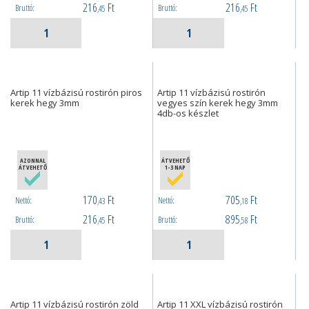
216
Ft
216
Ft
Bruttó:
Bruttó:
,45
,45
Artip 11 vízbázisú rostirón piros
Artip 11 vízbázisú rostirón
kerek hegy 3mm
vegyes szín kerek hegy 3mm
4db-os készlet
AZONNAL
ÁTVEHETŐ
ÁTVEHETŐ
1-3 NAP
170
Ft
705
Ft
Nettó:
Nettó:
,43
,18
216
Ft
895
Ft
Bruttó:
Bruttó:
,45
,58
Artip 11 vízbázisú rostirón zöld
Artip 11 XXL vízbázisú rostirón