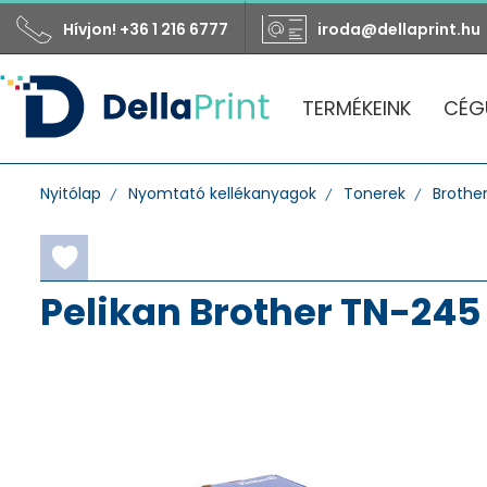
Hívjon! +36 1 216 6777
iroda@dellaprint.hu
TERMÉKEINK
CÉG
Nyitólap
Nyomtató kellékanyagok
Tonerek
Brothe
Pelikan Brother TN-245