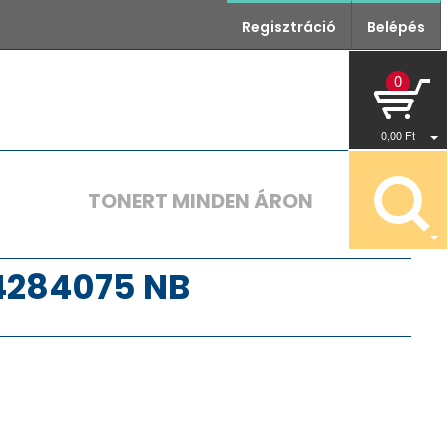
Regisztráció
Belépés
0
0
,00
Ft
TONERT MINDEN ÁRON
 4284075 NB