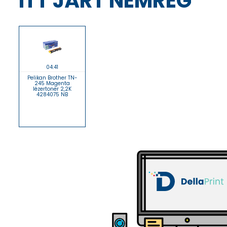
ITT JÁRT NEMRÉG
04:41
Pelikan Brother TN-
245 Magenta
lézertoner 2,2K
4284075 NB