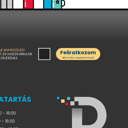
AZ
ADATKEZELÉSI
Feliratkozom
T
, ÉS HOZZÁJÁRULOK
EZELÉSÉHEZ.
Bármikor visszavonható
ATARTÁS
0 - 16:00
 - 16:00