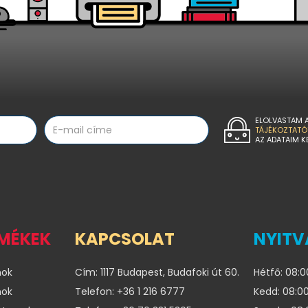
ELOLVASTAM 
TÁJÉKOZTATÓ
AZ ADATAIM K
RMÉKEK
KAPCSOLAT
NYITV
nok
Cím: 1117 Budapest, Budafoki út 60.
Hétfő: 08:0
nok
Telefon: +36 1 216 6777
Kedd: 08:00