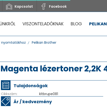
Kapcsolat
Facebook
ÜNKRŐL
VISZONTELADÓKNAK
BLOG
PELIKAN
r nyomtatókhoz
Pelikan Brother
 Magenta lézertoner 2,2K
Tulajdonságok
Cikkszám:
kltbrupe081
Ár / kedvezmény