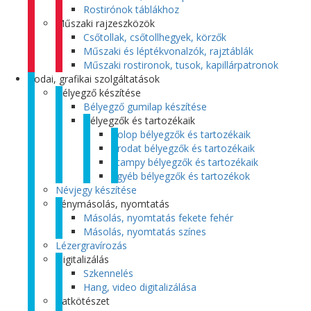
Rostirónok táblákhoz
Műszaki rajzeszközök
Csőtollak, csőtollhegyek, körzők
Műszaki és léptékvonalzók, rajztáblák
Műszaki rostironok, tusok, kapillárpatronok
Irodai, grafikai szolgáltatások
Bélyegző készítése
Bélyegző gumilap készítése
Bélyegzők és tartozékaik
Colop bélyegzők és tartozékaik
Trodat bélyegzők és tartozékaik
Stampy bélyegzők és tartozékaik
Egyéb bélyegzők és tartozékok
Névjegy készítése
Fénymásolás, nyomtatás
Másolás, nyomtatás fekete fehér
Másolás, nyomtatás színes
Lézergravírozás
Digitalizálás
Szkennelés
Hang, video digitalizálása
Iratkötészet