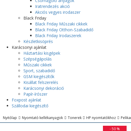
Csomagoló anyagok
Iratrendezés akció
Akciós vegyes irodaszer
Black Friday
Black Friday Műszaki cikkek
Black Friday Otthon-Szabadidő
Black Friday Irodaszerek
Készletkisöprés
Karácsonyi ajánlat
Háztartási kisgépek
Szépségápolás
Műszaki cikkek
Sport, szabadidő
GSM kiegészítők
Kisállat felszerelés
Karácsonyi dekoráció
Papír-írószer
Foxpost ajánlat
Szállodai kiegészítő
Nyitólap
Nyomtató kellékanyagok
Tonerek
HP nyomtatókhoz
Pelik
- 50
%