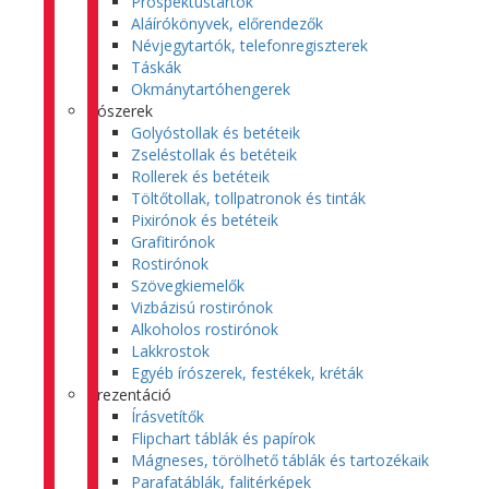
Prospektustartók
Aláírókönyvek, előrendezők
Névjegytartók, telefonregiszterek
Táskák
Okmánytartóhengerek
Írószerek
Golyóstollak és betéteik
Zseléstollak és betéteik
Rollerek és betéteik
Töltőtollak, tollpatronok és tinták
Pixirónok és betéteik
Grafitirónok
Rostirónok
Szövegkiemelők
Vizbázisú rostirónok
Alkoholos rostirónok
Lakkrostok
Egyéb írószerek, festékek, kréták
Prezentáció
Írásvetítők
Flipchart táblák és papírok
Mágneses, törölhető táblák és tartozékaik
Parafatáblák, falitérképek