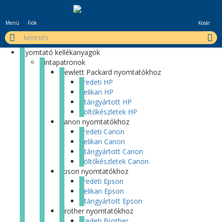
Menü
Fiók
Kosár
Nyomtató kellékanyagok
Tintapatronok
Hewlett Packard nyomtatókhoz
Eredeti HP
Pelikan HP
Utángyártott HP
Töltőkészletek HP
Canon nyomtatókhoz
Eredeti Canon
Pelikan Canon
Utángyártott Canon
Töltőkészletek Canon
Epson nyomtatókhoz
Eredeti Epson
Pelikan Epson
Utángyártott Epson
Brother nyomtatókhoz
Eredeti Brother