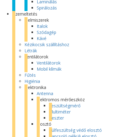
Laminálás
Spirálozás
Üzemeltetés
Élelmiszerek
Italok
Szódagép
Kávé
Kézikocsik szállításhoz
Létrák
Ventilátorok
Ventilátorok
Mobil klímák
Fűtés
Higiénia
Elektronika
Antenna
Elektromos mérőeszköz
Feszültségmérő
Multiméter
Teszter
Elosztó
Túlfeszültség védő elosztó
Kapcsoló nélküli elosztó