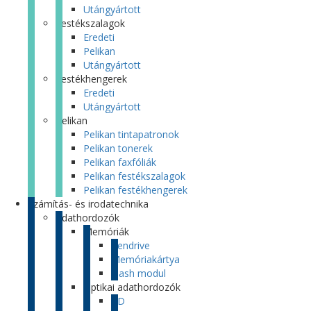
Utángyártott
Festékszalagok
Eredeti
Pelikan
Utángyártott
Festékhengerek
Eredeti
Utángyártott
Pelikan
Pelikan tintapatronok
Pelikan tonerek
Pelikan faxfóliák
Pelikan festékszalagok
Pelikan festékhengerek
Számítás- és irodatechnika
Adathordozók
Memóriák
Pendrive
Memóriakártya
Flash modul
Optikai adathordozók
CD