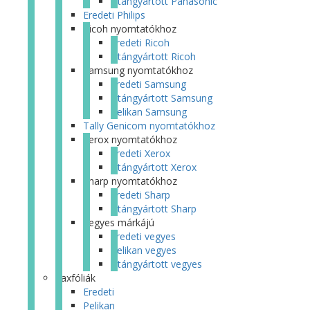
Utángyártott Panasonic
Eredeti Philips
Ricoh nyomtatókhoz
Eredeti Ricoh
Utángyártott Ricoh
Samsung nyomtatókhoz
Eredeti Samsung
Utángyártott Samsung
Pelikan Samsung
Tally Genicom nyomtatókhoz
Xerox nyomtatókhoz
Eredeti Xerox
Utángyártott Xerox
Sharp nyomtatókhoz
Eredeti Sharp
Utángyártott Sharp
Vegyes márkájú
Eredeti vegyes
Pelikan vegyes
Utángyártott vegyes
Faxfóliák
Eredeti
Pelikan