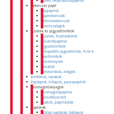
Színes fénymásolópapírok
Tekercses papír
Faxpapírok
Papírtekercsek
Thermotekercsek
Árazószalagok
Füzetek és jegyzettömbök
Füzetek, füzetalátétek
Rovatoltpapírok
Jegyzettömbök
Öntapadós jegyzettömb, Post it
Tépőtömbök
Beírókönyvek
Mutatók
Átírótömbök, indigók
Borítékok, tasakok
Rajzlapok, írólapok, pauszpapírok
Csomagolóanyagok
Csomagolópapírok
Aprócikkzacskó
Zsákok, papírtáskák
Naptárak
Asztali naptárak, hátlapok