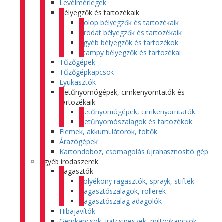
Levélmérlegek
Bélyegzők és tartozékaik
Colop bélyegzők és tartozékaik
Trodat bélyegzők és tartozékaik
Egyéb bélyegzők és tartozékok
Stampy bélyegzők és tartozékai
Tűzőgépek
Tűzőgépkapcsok
Lyukasztók
Betűnyomógépek, cimkenyomtatók és
tartozékaik
Betűnyomógépek, cimkenyomtatók
Betűnyomószalagok és tartozékok
Elemek, akkumulátorok, töltők
Árazógépek
Kartondoboz, csomagolás újrahasznosító gép
Egyéb irodaszerek
Ragasztók
Folyékony ragasztók, sprayk, stiftek
Ragasztószalagok, rollerek
Ragasztószalag adagolók
Hibajavítók
Gemkapcsok, iratcsipeszek, miltonkapcsok