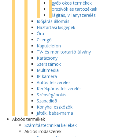
Egyéb okos termékek
Porszívók és tartozékaik
Világítás, villanyszerelés
Időjárás állomás
Háztartási kisgépek
Óra
Csengő
Kaputelefon
TV- és monitortartó állvány
Karácsony
Szerszámok
Multimédia
IP kamera
Autós felszerelés
Kerékpáros felszerelés
Szépségápolás
Szabadidő
Konyhai eszközök
Játék, baba-mama
Akciós termékek
Számítástechnikai kellékek
Akciós irodaszerek