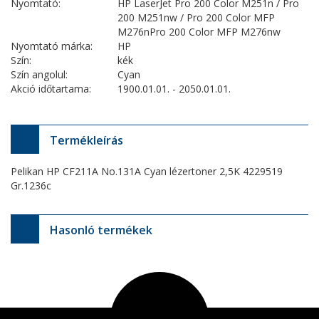
Nyomtató:
HP LaserJet Pro 200 Color M251n / Pro
200 M251nw / Pro 200 Color MFP
M276nPro 200 Color MFP M276nw
Nyomtató márka:
HP
Szín:
kék
Szín angolul:
Cyan
Akció időtartama:
1900.01.01. - 2050.01.01.
Termékleírás
Pelikan HP CF211A No.131A Cyan lézertoner 2,5K 4229519
Gr.1236c
Hasonló termékek