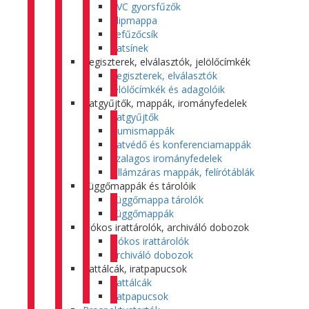
PVC gyorsfűzők
Klipmappa
Lefűzőcsík
Iratsínek
Regiszterek, elválasztók, jelölőcímkék
Regiszterek, elválasztók
Jelölőcímkék és adagolóik
Iratgyűjtők, mappák, irományfedelek
Iratgyűjtők
Gumismappák
Iratvédő és konferenciamappák
Szalagos irományfedelek
Villámzáras mappák, felírótáblák
Függőmappák és tárolóik
Függőmappa tárolók
Függőmappák
Fiókos irattárolók, archiváló dobozok
Fiókos irattárolók
Archiváló dobozok
Irattálcák, iratpapucsok
Irattálcák
Iratpapucsok