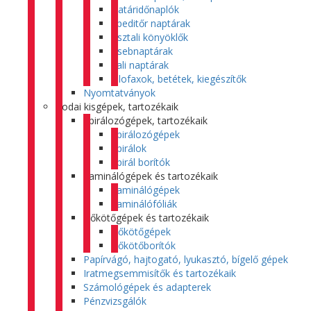
Határidőnaplók
Speditőr naptárak
Asztali könyöklők
Zsebnaptárak
Fali naptárak
Filofaxok, betétek, kiegészítők
Nyomtatványok
Irodai kisgépek, tartozékaik
Spirálozógépek, tartozékaik
Spirálozógépek
Spirálok
Spirál borítók
Laminálógépek és tartozékaik
Laminálógépek
Laminálófóliák
Hőkötőgépek és tartozékaik
Hőkötőgépek
Hőkötőborítók
Papírvágó, hajtogató, lyukasztó, bígelő gépek
Iratmegsemmisítők és tartozékaik
Számológépek és adapterek
Pénzvizsgálók