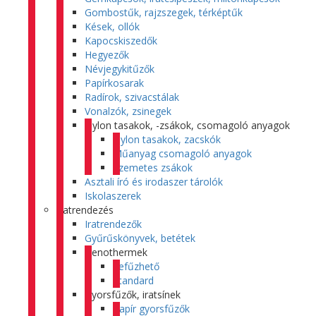
Gombostűk, rajzszegek, térképtűk
Kések, ollók
Kapocskiszedők
Hegyezők
Névjegykitűzők
Papírkosarak
Radírok, szivacstálak
Vonalzók, zsinegek
Nylon tasakok, -zsákok, csomagoló anyagok
Nylon tasakok, zacskók
Műanyag csomagoló anyagok
Szemetes zsákok
Asztali író és irodaszer tárolók
Iskolaszerek
Iratrendezés
Iratrendezők
Gyűrűskönyvek, betétek
Genothermek
Lefűzhető
Standard
Gyorsfűzők, iratsínek
Papír gyorsfűzők