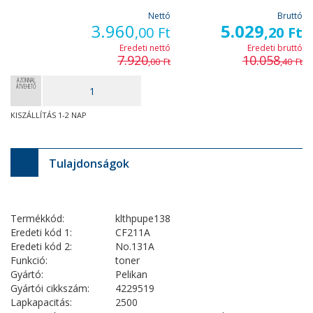
Nettó
Bruttó
3.960
5.029
,00
Ft
,20
Ft
Eredeti nettó
Eredeti bruttó
7.920
10.058
,00
Ft
,40
Ft
AZONNAL
ÁTVEHETŐ
KISZÁLLÍTÁS 1-2 NAP
Tulajdonságok
Termékkód:
klthpupe138
Eredeti kód 1:
CF211A
Eredeti kód 2:
No.131A
Funkció:
toner
Gyártó:
Pelikan
Gyártói cikkszám:
4229519
Lapkapacitás:
2500