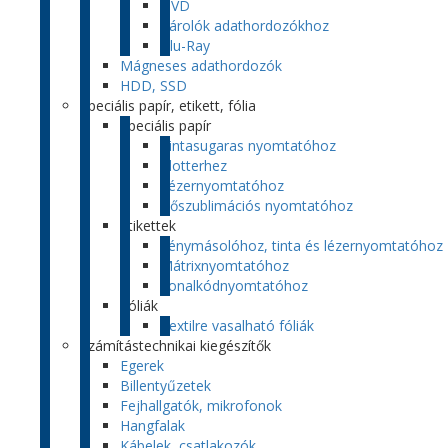
DVD
Tárolók adathordozókhoz
Blu-Ray
Mágneses adathordozók
HDD, SSD
Speciális papír, etikett, fólia
Speciális papír
Tintasugaras nyomtatóhoz
Plotterhez
Lézernyomtatóhoz
Hőszublimációs nyomtatóhoz
Etikettek
Fénymásolóhoz, tinta és lézernyomtatóhoz
Mátrixnyomtatóhoz
Vonalkódnyomtatóhoz
Fóliák
Textilre vasalható fóliák
Számítástechnikai kiegészítők
Egerek
Billentyűzetek
Fejhallgatók, mikrofonok
Hangfalak
Kábelek, csatlakozók