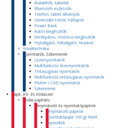
Átalakítók, kábelek
Bluetooth eszközök
Telefon, tablet állványok
Univerzális tokok, hátlapok
Power Bank
Autós kiegészítők
Kerékpáros, motoros kiegészítők
Fejhallgató, fülhallgató, headset
Vizuáltechnika
Nyomtatók, Szkennerek
Lézernyomtatók
Multifunkciós lézernyomtatók
Tintasugaras nyomtatók
Multifunkciós tintasugaras nyomtatók
Plotter / CAD nyomtatók
Szkennerek
Papír, író- és irodaszer
Irodai papíráru
Fénymásoló és nyomtatópapírok
Fénymásoló papírok
Nyomtatópapír 100 gr felett
Leporellók