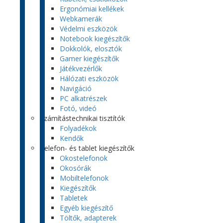
Ergonómiai kellékek
Webkamerák
Védelmi eszközök
Notebook kiegészítők
Dokkolók, elosztók
Gamer kiegészítők
Játékvezérlők
Hálózati eszközök
Navigáció
PC alkatrészek
Fotó, videó
Számítástechnikai tisztítók
Folyadékok
Kendők
Telefon- és tablet kiegészítők
Okostelefonok
Okosórák
Mobiltelefonok
Kiegészítők
Tabletek
Egyéb kiegészítő
Töltők, adapterek