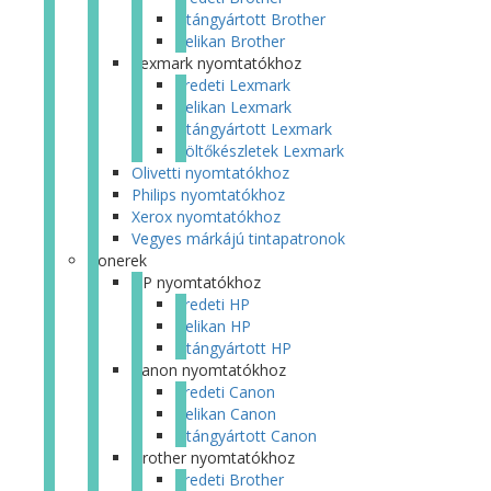
Utángyártott Brother
Pelikan Brother
Lexmark nyomtatókhoz
Eredeti Lexmark
Pelikan Lexmark
Utángyártott Lexmark
Töltőkészletek Lexmark
Olivetti nyomtatókhoz
Philips nyomtatókhoz
Xerox nyomtatókhoz
Vegyes márkájú tintapatronok
Tonerek
HP nyomtatókhoz
Eredeti HP
Pelikan HP
Utángyártott HP
Canon nyomtatókhoz
Eredeti Canon
Pelikan Canon
Utángyártott Canon
Brother nyomtatókhoz
Eredeti Brother