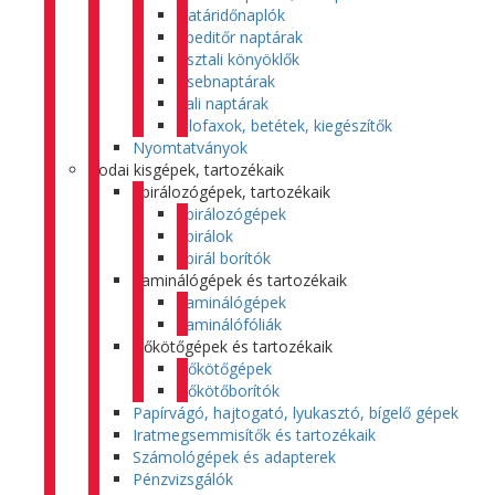
Határidőnaplók
Speditőr naptárak
Asztali könyöklők
Zsebnaptárak
Fali naptárak
Filofaxok, betétek, kiegészítők
Nyomtatványok
Irodai kisgépek, tartozékaik
Spirálozógépek, tartozékaik
Spirálozógépek
Spirálok
Spirál borítók
Laminálógépek és tartozékaik
Laminálógépek
Laminálófóliák
Hőkötőgépek és tartozékaik
Hőkötőgépek
Hőkötőborítók
Papírvágó, hajtogató, lyukasztó, bígelő gépek
Iratmegsemmisítők és tartozékaik
Számológépek és adapterek
Pénzvizsgálók