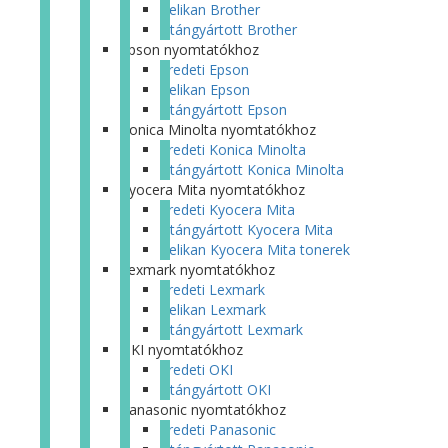
Pelikan Brother
Utángyártott Brother
Epson nyomtatókhoz
Eredeti Epson
Pelikan Epson
Utángyártott Epson
Konica Minolta nyomtatókhoz
Eredeti Konica Minolta
Utángyártott Konica Minolta
Kyocera Mita nyomtatókhoz
Eredeti Kyocera Mita
Utángyártott Kyocera Mita
Pelikan Kyocera Mita tonerek
Lexmark nyomtatókhoz
Eredeti Lexmark
Pelikan Lexmark
Utángyártott Lexmark
OKI nyomtatókhoz
Eredeti OKI
Utángyártott OKI
Panasonic nyomtatókhoz
Eredeti Panasonic