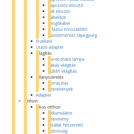
Kapcsolós elosztó
Fali elosztó
Kábeldob
Lengőkábel
3 fázisú hosszabbító
Szünetmentes tápegység
Érzékelő
Utazó adapter
Világítás
Hordozható lámpa
Lakás világítás
Kültéri világítás
Villanyszerelés
Forrasztás
Szerelvények
Adapter
Otthon
Okos otthon
Akkumulátor
Szerelvény
Kisállat felszerelés
Biztonság