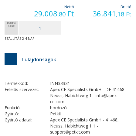
Nettó
Bruttó
29.008
Ft
36.841
,80
,18
Ft
ÁTVEHETŐ
1-3 NAP
SZÁLLÍTÁS 2-4 NAP
Tulajdonságok
Termékkód:
INN33331
Felelős szervezet:
Apex CE Specialists GmbH - DE 41468
Neuss, Habichtweg 1 - info@apex-
ce.com
Funkció:
hordozó
Gyártó:
Petkit
Gyártó adatai:
Apex CE Specialists GmbH - 41468,
Neuss, Habichtweg 1 1 -
support@petkit.com