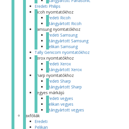
Utángyártott Panasonic
Eredeti Philips
Ricoh nyomtatókhoz
Eredeti Ricoh
Utángyártott Ricoh
Samsung nyomtatókhoz
Eredeti Samsung
Utángyártott Samsung
Pelikan Samsung
Tally Genicom nyomtatókhoz
Xerox nyomtatókhoz
Eredeti Xerox
Utángyártott Xerox
Sharp nyomtatókhoz
Eredeti Sharp
Utángyártott Sharp
Vegyes márkájú
Eredeti vegyes
Pelikan vegyes
Utángyártott vegyes
Faxfóliák
Eredeti
Pelikan