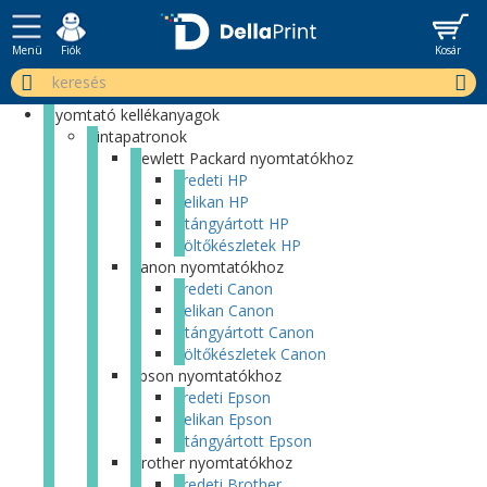
Menü
Fiók
Kosár
Nyomtató kellékanyagok
Tintapatronok
Hewlett Packard nyomtatókhoz
Eredeti HP
Pelikan HP
Utángyártott HP
Töltőkészletek HP
Canon nyomtatókhoz
Eredeti Canon
Pelikan Canon
Utángyártott Canon
Töltőkészletek Canon
Epson nyomtatókhoz
Eredeti Epson
Pelikan Epson
Utángyártott Epson
Brother nyomtatókhoz
Eredeti Brother