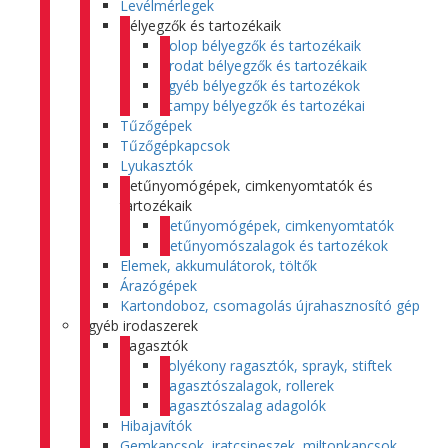
Levélmérlegek
Bélyegzők és tartozékaik
Colop bélyegzők és tartozékaik
Trodat bélyegzők és tartozékaik
Egyéb bélyegzők és tartozékok
Stampy bélyegzők és tartozékai
Tűzőgépek
Tűzőgépkapcsok
Lyukasztók
Betűnyomógépek, cimkenyomtatók és
tartozékaik
Betűnyomógépek, cimkenyomtatók
Betűnyomószalagok és tartozékok
Elemek, akkumulátorok, töltők
Árazógépek
Kartondoboz, csomagolás újrahasznosító gép
Egyéb irodaszerek
Ragasztók
Folyékony ragasztók, sprayk, stiftek
Ragasztószalagok, rollerek
Ragasztószalag adagolók
Hibajavítók
Gemkapcsok, iratcsipeszek, miltonkapcsok