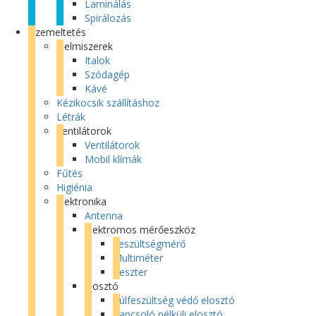
Laminálás
Spirálozás
Üzemeltetés
Élelmiszerek
Italok
Szódagép
Kávé
Kézikocsik szállításhoz
Létrák
Ventilátorok
Ventilátorok
Mobil klímák
Fűtés
Higiénia
Elektronika
Antenna
Elektromos mérőeszköz
Feszültségmérő
Multiméter
Teszter
Elosztó
Túlfeszültség védő elosztó
Kapcsoló nélküli elosztó