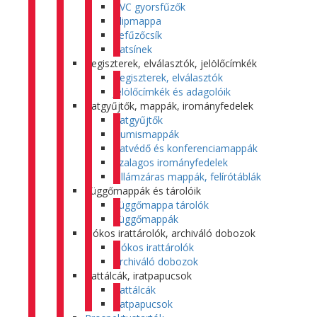
PVC gyorsfűzők
Klipmappa
Lefűzőcsík
Iratsínek
Regiszterek, elválasztók, jelölőcímkék
Regiszterek, elválasztók
Jelölőcímkék és adagolóik
Iratgyűjtők, mappák, irományfedelek
Iratgyűjtők
Gumismappák
Iratvédő és konferenciamappák
Szalagos irományfedelek
Villámzáras mappák, felírótáblák
Függőmappák és tárolóik
Függőmappa tárolók
Függőmappák
Fiókos irattárolók, archiváló dobozok
Fiókos irattárolók
Archiváló dobozok
Irattálcák, iratpapucsok
Irattálcák
Iratpapucsok