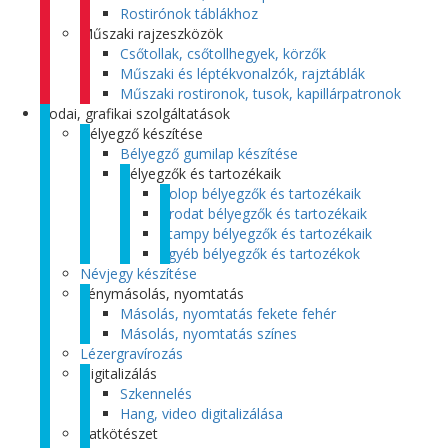
Rostirónok táblákhoz
Műszaki rajzeszközök
Csőtollak, csőtollhegyek, körzők
Műszaki és léptékvonalzók, rajztáblák
Műszaki rostironok, tusok, kapillárpatronok
Irodai, grafikai szolgáltatások
Bélyegző készítése
Bélyegző gumilap készítése
Bélyegzők és tartozékaik
Colop bélyegzők és tartozékaik
Trodat bélyegzők és tartozékaik
Stampy bélyegzők és tartozékaik
Egyéb bélyegzők és tartozékok
Névjegy készítése
Fénymásolás, nyomtatás
Másolás, nyomtatás fekete fehér
Másolás, nyomtatás színes
Lézergravírozás
Digitalizálás
Szkennelés
Hang, video digitalizálása
Iratkötészet