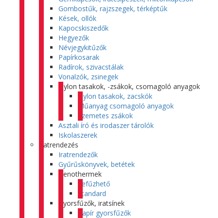
Gombostűk, rajzszegek, térképtűk
Kések, ollók
Kapocskiszedők
Hegyezők
Névjegykitűzők
Papírkosarak
Radírok, szivacstálak
Vonalzók, zsinegek
Nylon tasakok, -zsákok, csomagoló anyagok
Nylon tasakok, zacskók
Műanyag csomagoló anyagok
Szemetes zsákok
Asztali író és irodaszer tárolók
Iskolaszerek
Iratrendezés
Iratrendezők
Gyűrűskönyvek, betétek
Genothermek
Lefűzhető
Standard
Gyorsfűzők, iratsínek
Papír gyorsfűzők