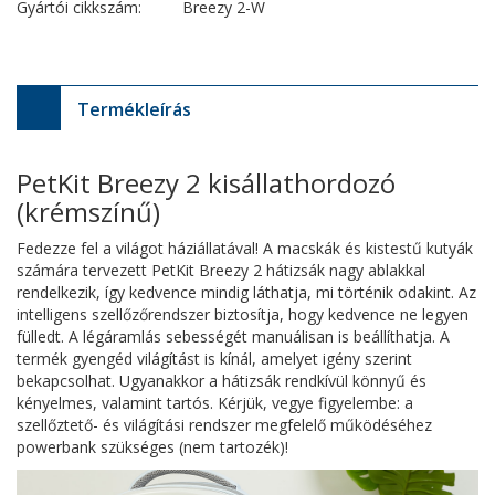
Gyártói cikkszám:
Breezy 2-W
Termékleírás
PetKit Breezy 2 kisállathordozó
(krémszínű)
Fedezze fel a világot háziállatával! A macskák és kistestű kutyák
számára tervezett PetKit Breezy 2 hátizsák nagy ablakkal
rendelkezik, így kedvence mindig láthatja, mi történik odakint. Az
intelligens szellőzőrendszer biztosítja, hogy kedvence ne legyen
fülledt. A légáramlás sebességét manuálisan is beállíthatja. A
termék gyengéd világítást is kínál, amelyet igény szerint
bekapcsolhat. Ugyanakkor a hátizsák rendkívül könnyű és
kényelmes, valamint tartós. Kérjük, vegye figyelembe: a
szellőztető- és világítási rendszer megfelelő működéséhez
powerbank szükséges (nem tartozék)!