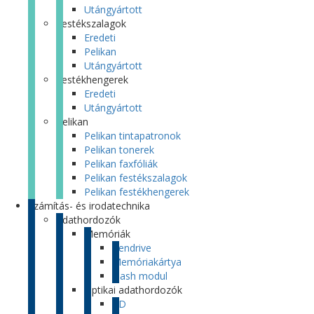
Utángyártott
Festékszalagok
Eredeti
Pelikan
Utángyártott
Festékhengerek
Eredeti
Utángyártott
Pelikan
Pelikan tintapatronok
Pelikan tonerek
Pelikan faxfóliák
Pelikan festékszalagok
Pelikan festékhengerek
Számítás- és irodatechnika
Adathordozók
Memóriák
Pendrive
Memóriakártya
Flash modul
Optikai adathordozók
CD