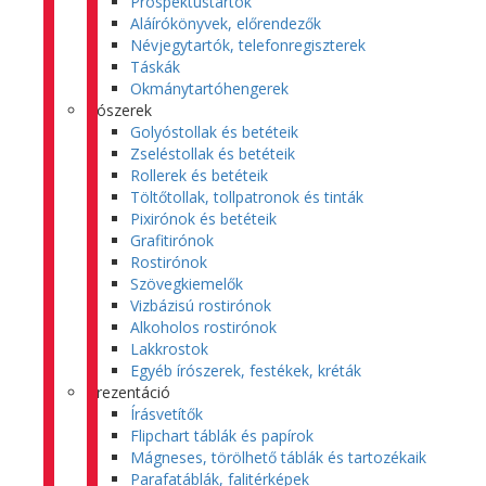
Prospektustartók
Aláírókönyvek, előrendezők
Névjegytartók, telefonregiszterek
Táskák
Okmánytartóhengerek
Írószerek
Golyóstollak és betéteik
Zseléstollak és betéteik
Rollerek és betéteik
Töltőtollak, tollpatronok és tinták
Pixirónok és betéteik
Grafitirónok
Rostirónok
Szövegkiemelők
Vizbázisú rostirónok
Alkoholos rostirónok
Lakkrostok
Egyéb írószerek, festékek, kréták
Prezentáció
Írásvetítők
Flipchart táblák és papírok
Mágneses, törölhető táblák és tartozékaik
Parafatáblák, falitérképek