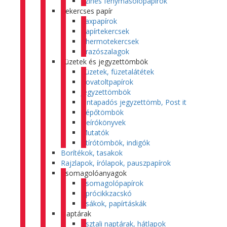
Színes fénymásolópapírok
Tekercses papír
Faxpapírok
Papírtekercsek
Thermotekercsek
Árazószalagok
Füzetek és jegyzettömbök
Füzetek, füzetalátétek
Rovatoltpapírok
Jegyzettömbök
Öntapadós jegyzettömb, Post it
Tépőtömbök
Beírókönyvek
Mutatók
Átírótömbök, indigók
Borítékok, tasakok
Rajzlapok, írólapok, pauszpapírok
Csomagolóanyagok
Csomagolópapírok
Aprócikkzacskó
Zsákok, papírtáskák
Naptárak
Asztali naptárak, hátlapok