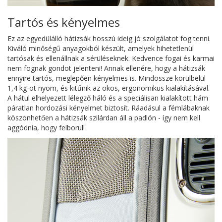
Tartós és kényelmes
Ez az egyedülálló hátizsák hosszú ideig jó szolgálatot fog tenni.
Kiváló minőségű anyagokból készült, amelyek hihetetlenül
tartósak és ellenállnak a sérüléseknek. Kedvence fogai és karmai
nem fognak gondot jelenteni! Annak ellenére, hogy a hátizsák
ennyire tartós, meglepően kényelmes is. Mindössze körülbelül
1,4 kg-ot nyom, és kitűnik az okos, ergonomikus kialakításával.
A hátul elhelyezett lélegző háló és a speciálisan kialakított hám
páratlan hordozási kényelmet biztosít. Ráadásul a fémlábaknak
köszönhetően a hátizsák szilárdan áll a padlón - így nem kell
aggódnia, hogy felborul!