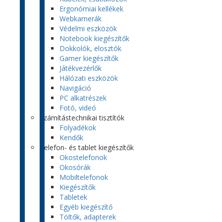
Ergonómiai kellékek
Webkamerák
Védelmi eszközök
Notebook kiegészítők
Dokkolók, elosztók
Gamer kiegészítők
Játékvezérlők
Hálózati eszközök
Navigáció
PC alkatrészek
Fotó, videó
Számítástechnikai tisztítók
Folyadékok
Kendők
Telefon- és tablet kiegészítők
Okostelefonok
Okosórák
Mobiltelefonok
Kiegészítők
Tabletek
Egyéb kiegészítő
Töltők, adapterek