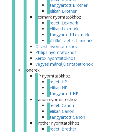
Utángyártott Brother
Pelikan Brother
Lexmark nyomtatókhoz
Eredeti Lexmark
Pelikan Lexmark
Utángyártott Lexmark
Töltőkészletek Lexmark
Olivetti nyomtatókhoz
Philips nyomtatókhoz
Xerox nyomtatókhoz
Vegyes márkájú tintapatronok
Tonerek
HP nyomtatókhoz
Eredeti HP
Pelikan HP
Utángyártott HP
Canon nyomtatókhoz
Eredeti Canon
Pelikan Canon
Utángyártott Canon
Brother nyomtatókhoz
Eredeti Brother