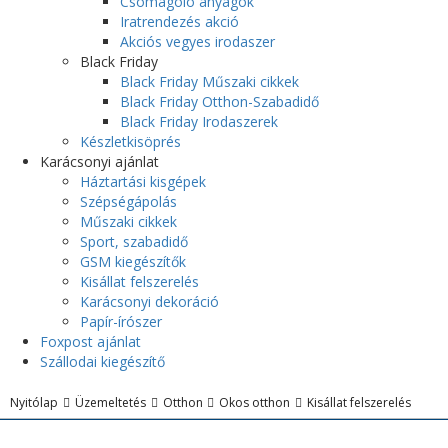
Csomagoló anyagok
Iratrendezés akció
Akciós vegyes irodaszer
Black Friday
Black Friday Műszaki cikkek
Black Friday Otthon-Szabadidő
Black Friday Irodaszerek
Készletkisöprés
Karácsonyi ajánlat
Háztartási kisgépek
Szépségápolás
Műszaki cikkek
Sport, szabadidő
GSM kiegészítők
Kisállat felszerelés
Karácsonyi dekoráció
Papír-írószer
Foxpost ajánlat
Szállodai kiegészítő
Nyitólap
Üzemeltetés
Otthon
Okos otthon
Kisállat felszerelés