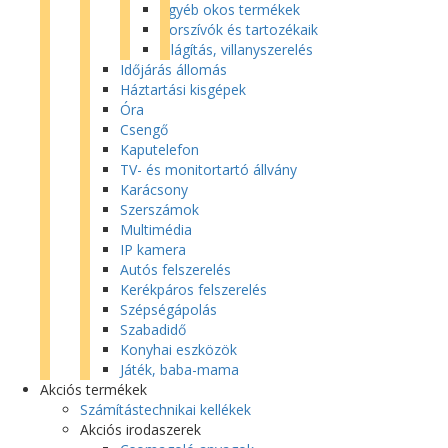
Egyéb okos termékek
Porszívók és tartozékaik
Világítás, villanyszerelés
Időjárás állomás
Háztartási kisgépek
Óra
Csengő
Kaputelefon
TV- és monitortartó állvány
Karácsony
Szerszámok
Multimédia
IP kamera
Autós felszerelés
Kerékpáros felszerelés
Szépségápolás
Szabadidő
Konyhai eszközök
Játék, baba-mama
Akciós termékek
Számítástechnikai kellékek
Akciós irodaszerek