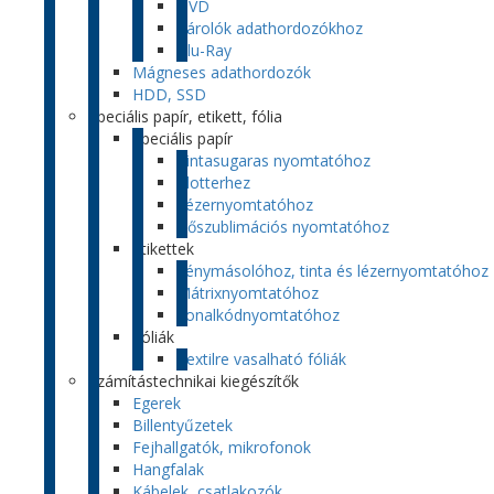
DVD
Tárolók adathordozókhoz
Blu-Ray
Mágneses adathordozók
HDD, SSD
Speciális papír, etikett, fólia
Speciális papír
Tintasugaras nyomtatóhoz
Plotterhez
Lézernyomtatóhoz
Hőszublimációs nyomtatóhoz
Etikettek
Fénymásolóhoz, tinta és lézernyomtatóhoz
Mátrixnyomtatóhoz
Vonalkódnyomtatóhoz
Fóliák
Textilre vasalható fóliák
Számítástechnikai kiegészítők
Egerek
Billentyűzetek
Fejhallgatók, mikrofonok
Hangfalak
Kábelek, csatlakozók