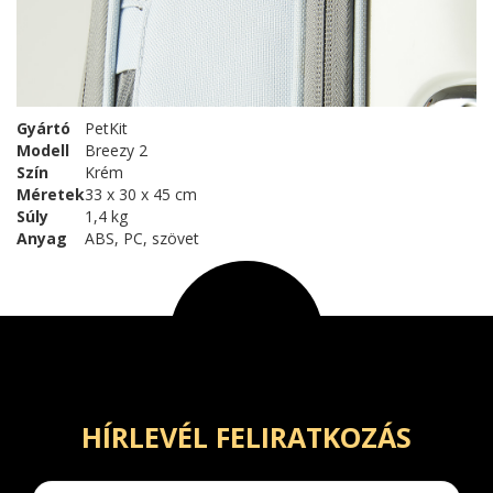
Gyártó
PetKit
Modell
Breezy 2
Szín
Krém
Méretek
33 x 30 x 45 cm
Súly
1,4 kg
Anyag
ABS, PC, szövet
HÍRLEVÉL FELIRATKOZÁS