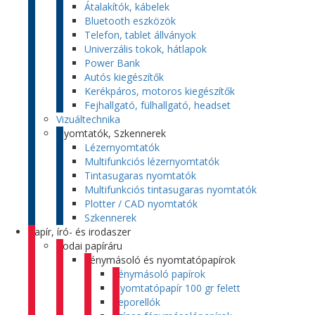
Átalakítók, kábelek
Bluetooth eszközök
Telefon, tablet állványok
Univerzális tokok, hátlapok
Power Bank
Autós kiegészítők
Kerékpáros, motoros kiegészítők
Fejhallgató, fülhallgató, headset
Vizuáltechnika
Nyomtatók, Szkennerek
Lézernyomtatók
Multifunkciós lézernyomtatók
Tintasugaras nyomtatók
Multifunkciós tintasugaras nyomtatók
Plotter / CAD nyomtatók
Szkennerek
Papír, író- és irodaszer
Irodai papíráru
Fénymásoló és nyomtatópapírok
Fénymásoló papírok
Nyomtatópapír 100 gr felett
Leporellók