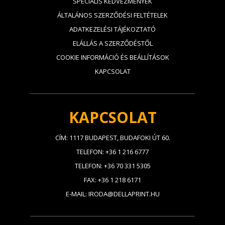
SPECIÁLIS KEDVEZMÉNYEK
ÁLTALÁNOS SZERZŐDÉSI FELTÉTELEK
ADATKEZELÉSI TÁJÉKOZTATÓ
ELÁLLÁS A SZERZŐDÉSTŐL
COOKIE INFORMÁCIÓ ÉS BEÁLLÍTÁSOK
KAPCSOLAT
KAPCSOLAT
CÍM: 1117 BUDAPEST, BUDAFOKI ÚT 60.
TELEFON: +36 1 216 6777
TELEFON: +36 70 331 5305
FAX: +36 1 218 6171
E-MAIL: IRODA@DELLAPRINT.HU