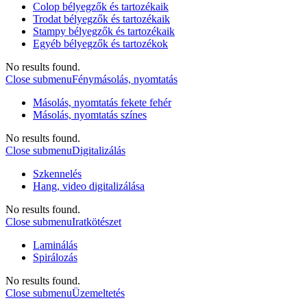
Colop bélyegzők és tartozékaik
Trodat bélyegzők és tartozékaik
Stampy bélyegzők és tartozékaik
Egyéb bélyegzők és tartozékok
No results found.
Close submenu
Fénymásolás, nyomtatás
Másolás, nyomtatás fekete fehér
Másolás, nyomtatás színes
No results found.
Close submenu
Digitalizálás
Szkennelés
Hang, video digitalizálása
No results found.
Close submenu
Iratkötészet
Laminálás
Spirálozás
No results found.
Close submenu
Üzemeltetés