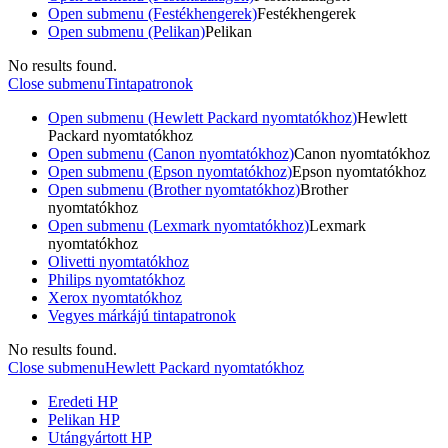
Open submenu (Festékhengerek)
Festékhengerek
Open submenu (Pelikan)
Pelikan
No results found.
Close submenu
Tintapatronok
Open submenu (Hewlett Packard nyomtatókhoz)
Hewlett
Packard nyomtatókhoz
Open submenu (Canon nyomtatókhoz)
Canon nyomtatókhoz
Open submenu (Epson nyomtatókhoz)
Epson nyomtatókhoz
Open submenu (Brother nyomtatókhoz)
Brother
nyomtatókhoz
Open submenu (Lexmark nyomtatókhoz)
Lexmark
nyomtatókhoz
Olivetti nyomtatókhoz
Philips nyomtatókhoz
Xerox nyomtatókhoz
Vegyes márkájú tintapatronok
No results found.
Close submenu
Hewlett Packard nyomtatókhoz
Eredeti HP
Pelikan HP
Utángyártott HP