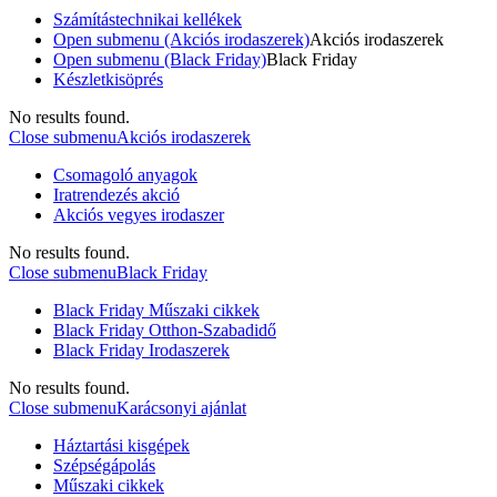
Számítástechnikai kellékek
Open submenu (Akciós irodaszerek)
Akciós irodaszerek
Open submenu (Black Friday)
Black Friday
Készletkisöprés
No results found.
Close submenu
Akciós irodaszerek
Csomagoló anyagok
Iratrendezés akció
Akciós vegyes irodaszer
No results found.
Close submenu
Black Friday
Black Friday Műszaki cikkek
Black Friday Otthon-Szabadidő
Black Friday Irodaszerek
No results found.
Close submenu
Karácsonyi ajánlat
Háztartási kisgépek
Szépségápolás
Műszaki cikkek