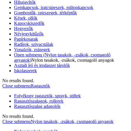
Hibajavítók
Gemkapcsok, iratcsipeszek, miltonkapcsok
Gombostűk, rajzszegek, térképtűk
Kések, ollók
Kapocskiszedők
Hegyezők
Névjegykitűzők
Papírkosarak
Radírok, szivacstálak
Vonalzók, zsinegek
Open submenu (Nylon tasakok, -zsákok, csomagoló
anyagok)
Nylon tasakok, -zsákok, csomagoló anyagok
Asztali író és irodaszer tárolók
Iskolaszerek
No results found.
Close submenu
Ragasztók
Folyékony ragasztók, sprayk, stiftek
Ragasztószalagok, rollerek
Ragasztószalag adagolók
No results found.
Close submenu
Nylon tasakok, -zsákok, csomagoló anyagok