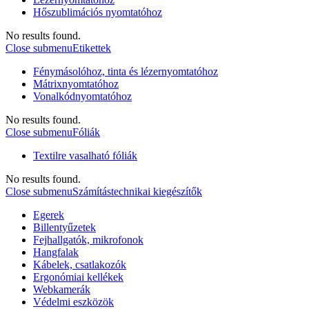
Hőszublimációs nyomtatóhoz
No results found.
Close submenu
Etikettek
Fénymásolóhoz, tinta és lézernyomtatóhoz
Mátrixnyomtatóhoz
Vonalkódnyomtatóhoz
No results found.
Close submenu
Fóliák
Textilre vasalható fóliák
No results found.
Close submenu
Számítástechnikai kiegészítők
Egerek
Billentyűzetek
Fejhallgatók, mikrofonok
Hangfalak
Kábelek, csatlakozók
Ergonómiai kellékek
Webkamerák
Védelmi eszközök