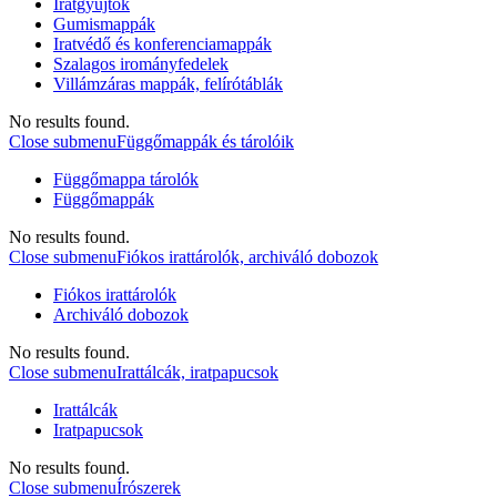
Iratgyűjtők
Gumismappák
Iratvédő és konferenciamappák
Szalagos irományfedelek
Villámzáras mappák, felírótáblák
No results found.
Close submenu
Függőmappák és tárolóik
Függőmappa tárolók
Függőmappák
No results found.
Close submenu
Fiókos irattárolók, archiváló dobozok
Fiókos irattárolók
Archiváló dobozok
No results found.
Close submenu
Irattálcák, iratpapucsok
Irattálcák
Iratpapucsok
No results found.
Close submenu
Írószerek