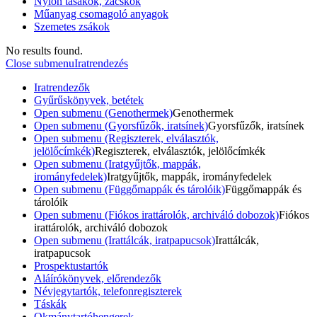
Nylon tasakok, zacskók
Műanyag csomagoló anyagok
Szemetes zsákok
No results found.
Close submenu
Iratrendezés
Iratrendezők
Gyűrűskönyvek, betétek
Open submenu (Genothermek)
Genothermek
Open submenu (Gyorsfűzők, iratsínek)
Gyorsfűzők, iratsínek
Open submenu (Regiszterek, elválasztók,
jelölőcímkék)
Regiszterek, elválasztók, jelölőcímkék
Open submenu (Iratgyűjtők, mappák,
irományfedelek)
Iratgyűjtők, mappák, irományfedelek
Open submenu (Függőmappák és tárolóik)
Függőmappák és
tárolóik
Open submenu (Fiókos irattárolók, archiváló dobozok)
Fiókos
irattárolók, archiváló dobozok
Open submenu (Irattálcák, iratpapucsok)
Irattálcák,
iratpapucsok
Prospektustartók
Aláírókönyvek, előrendezők
Névjegytartók, telefonregiszterek
Táskák
Okmánytartóhengerek