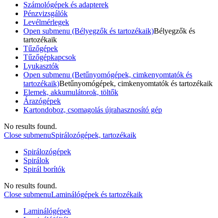
Számológépek és adapterek
Pénzvizsgálók
Levélmérlegek
Open submenu (Bélyegzők és tartozékaik)
Bélyegzők és
tartozékaik
Tűzőgépek
Tűzőgépkapcsok
Lyukasztók
Open submenu (Betűnyomógépek, cimkenyomtatók és
tartozékaik)
Betűnyomógépek, cimkenyomtatók és tartozékaik
Elemek, akkumulátorok, töltők
Árazógépek
Kartondoboz, csomagolás újrahasznosító gép
No results found.
Close submenu
Spirálozógépek, tartozékaik
Spirálozógépek
Spirálok
Spirál borítók
No results found.
Close submenu
Laminálógépek és tartozékaik
Laminálógépek