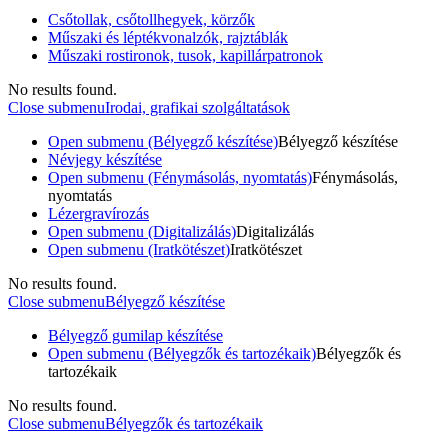
Csőtollak, csőtollhegyek, körzők
Műszaki és léptékvonalzók, rajztáblák
Műszaki rostironok, tusok, kapillárpatronok
No results found.
Close submenu
Irodai, grafikai szolgáltatások
Open submenu (Bélyegző készítése)
Bélyegző készítése
Névjegy készítése
Open submenu (Fénymásolás, nyomtatás)
Fénymásolás,
nyomtatás
Lézergravírozás
Open submenu (Digitalizálás)
Digitalizálás
Open submenu (Iratkötészet)
Iratkötészet
No results found.
Close submenu
Bélyegző készítése
Bélyegző gumilap készítése
Open submenu (Bélyegzők és tartozékaik)
Bélyegzők és
tartozékaik
No results found.
Close submenu
Bélyegzők és tartozékaik