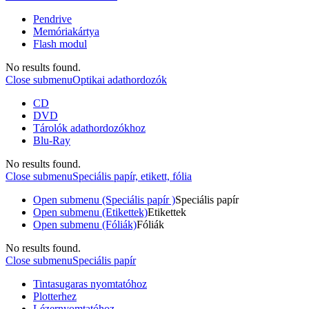
Pendrive
Memóriakártya
Flash modul
No results found.
Close submenu
Optikai adathordozók
CD
DVD
Tárolók adathordozókhoz
Blu-Ray
No results found.
Close submenu
Speciális papír, etikett, fólia
Open submenu (Speciális papír )
Speciális papír
Open submenu (Etikettek)
Etikettek
Open submenu (Fóliák)
Fóliák
No results found.
Close submenu
Speciális papír
Tintasugaras nyomtatóhoz
Plotterhez
Lézernyomtatóhoz