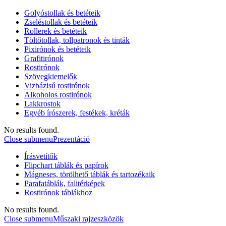
Golyóstollak és betéteik
Zseléstollak és betéteik
Rollerek és betéteik
Töltőtollak, tollpatronok és tinták
Pixirónok és betéteik
Grafitirónok
Rostirónok
Szövegkiemelők
Vizbázisú rostirónok
Alkoholos rostirónok
Lakkrostok
Egyéb írószerek, festékek, kréták
No results found.
Close submenu
Prezentáció
Írásvetítők
Flipchart táblák és papírok
Mágneses, törölhető táblák és tartozékaik
Parafatáblák, falitérképek
Rostirónok táblákhoz
No results found.
Close submenu
Műszaki rajzeszközök