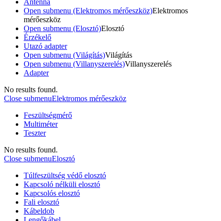
Antenna
Open submenu (Elektromos mérőeszköz)
Elektromos
mérőeszköz
Open submenu (Elosztó)
Elosztó
Érzékelő
Utazó adapter
Open submenu (Világítás)
Világítás
Open submenu (Villanyszerelés)
Villanyszerelés
Adapter
No results found.
Close submenu
Elektromos mérőeszköz
Feszültségmérő
Multiméter
Teszter
No results found.
Close submenu
Elosztó
Túlfeszültség védő elosztó
Kapcsoló nélküli elosztó
Kapcsolós elosztó
Fali elosztó
Kábeldob
Lengőkábel