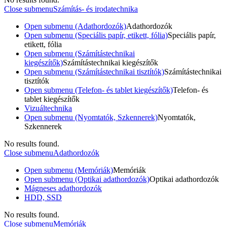
Close submenu
Számítás- és irodatechnika
Open submenu (Adathordozók)
Adathordozók
Open submenu (Speciális papír, etikett, fólia)
Speciális papír,
etikett, fólia
Open submenu (Számítástechnikai
kiegészítők)
Számítástechnikai kiegészítők
Open submenu (Számítástechnikai tisztítók)
Számítástechnikai
tisztítók
Open submenu (Telefon- és tablet kiegészítők)
Telefon- és
tablet kiegészítők
Vizuáltechnika
Open submenu (Nyomtatók, Szkennerek)
Nyomtatók,
Szkennerek
No results found.
Close submenu
Adathordozók
Open submenu (Memóriák)
Memóriák
Open submenu (Optikai adathordozók)
Optikai adathordozók
Mágneses adathordozók
HDD, SSD
No results found.
Close submenu
Memóriák