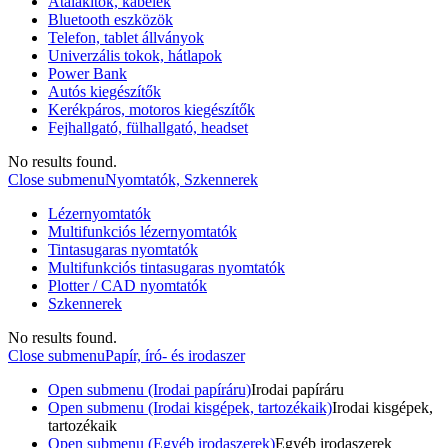
Átalakítók, kábelek
Bluetooth eszközök
Telefon, tablet állványok
Univerzális tokok, hátlapok
Power Bank
Autós kiegészítők
Kerékpáros, motoros kiegészítők
Fejhallgató, fülhallgató, headset
No results found.
Close submenu
Nyomtatók, Szkennerek
Lézernyomtatók
Multifunkciós lézernyomtatók
Tintasugaras nyomtatók
Multifunkciós tintasugaras nyomtatók
Plotter / CAD nyomtatók
Szkennerek
No results found.
Close submenu
Papír, író- és irodaszer
Open submenu (Irodai papíráru)
Irodai papíráru
Open submenu (Irodai kisgépek, tartozékaik)
Irodai kisgépek,
tartozékaik
Open submenu (Egyéb irodaszerek)
Egyéb irodaszerek