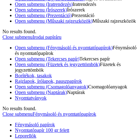
Open submenu (Iratrendezés)
Iratrendezés
Open submenu (Írószerek)
Írószerek
Open submenu (Prezentáció)
Prezentáció
Open submenu (Műszaki rajzeszközök)
Műszaki rajzeszközök
No results found.
Close submenu
Irodai papíráru
Open submenu (Fénymásoló és nyomtatópapírok)
Fénymásoló
és nyomtatópapírok
Open submenu (Tekercses papír)
Tekercses papír
Open submenu (Füzetek és jegyzettömbök)
Füzetek és
jegyzettömbök
Borítékok, tasakok
Rajzlapok, írólapok, pauszpapírok
Open submenu (Csomagolóanyagok)
Csomagolóanyagok
Open submenu (Naptárak)
Naptárak
Nyomtatványok
No results found.
Close submenu
Fénymásoló és nyomtatópapírok
Fénymásoló papírok
Nyomtatópapír 100 gr felett
Leporellók