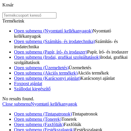
Kosár
Termékeink
Open submenu (Nyomtató kellékanyagok)
Nyomtató
kellékanyagok
Open submenu (Számítás- és irodatechnika)
Számítás- és
irodatechnika
Open submenu (Papír, író- és irodaszer)
Papír, író- és irodaszer
Open submenu (Irodai, grafikai szolgáltatások)
Irodai, grafikai
szolgáltatások
Open submenu (Üzemeltetés)
Üzemeltetés
Open submenu (Akciós termékek)
Akciós termékek
Open submenu (Karácsonyi ajánlat)
Karácsonyi ajánlat
Foxpost ajánlat
Szállodai kiegészítő
No results found.
Close submenu
Nyomtató kellékanyagok
Open submenu (Tintapatronok)
Tintapatronok
Open submenu (Tonerek)
Tonerek
Open submenu (Faxfóliák)
Faxfóliák
Open submenu (Festékszalagok)
Festékszalagok