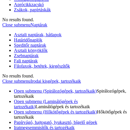
Aprócikkzacskó
Zsákok, papírtáskák
No results found.
Close submenu
Naptárak
Asztali naptárak, hátlapok
Határidőnaplók
Speditőr naptárak
Asztali könyöklők
Zsebnaptárak
Fali naptárak
Filofaxok, betétek, kiegészítők
No results found.
Close submenu
Irodai kisgépek, tartozékaik
Open submenu (Spirálozógépek, tartozékaik)
Spirálozógépek,
tartozékaik
Open submenu (Laminálógépek és
tartozékaik)
Laminálógépek és tartozékaik
Open submenu (Hőkötőgépek és tartozékaik)
Hőkötőgépek és
tartozékaik
Papírvágó, hajtogató, lyukasztó, bígelő gépek
Iratmegsemmisítők és tartozékaik