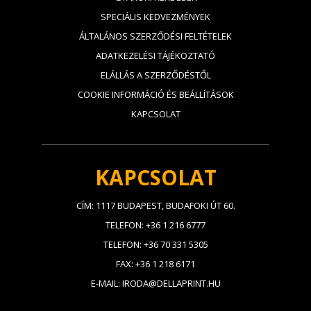
SPECIÁLIS KEDVEZMÉNYEK
ÁLTALÁNOS SZERZŐDÉSI FELTÉTELEK
ADATKEZELÉSI TÁJÉKOZTATÓ
ELÁLLÁS A SZERZŐDÉSTŐL
COOKIE INFORMÁCIÓ ÉS BEÁLLÍTÁSOK
KAPCSOLAT
KAPCSOLAT
CÍM: 1117 BUDAPEST, BUDAFOKI ÚT 60.
TELEFON: +36 1 216 6777
TELEFON: +36 70 331 5305
FAX: +36 1 218 6171
E-MAIL: IRODA@DELLAPRINT.HU