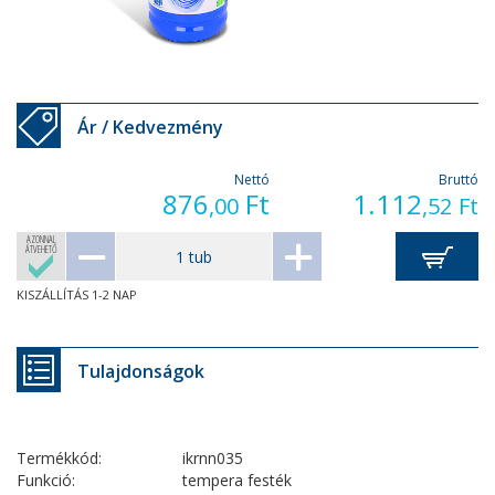
Ár / Kedvezmény
Nettó
Bruttó
876
Ft
1.112
,00
,52
Ft
AZONNAL
ÁTVEHETŐ
KISZÁLLÍTÁS 1-2 NAP
Tulajdonságok
Termékkód:
ikrnn035
Funkció:
tempera festék