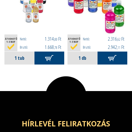
1.314
Ft
2.316
Ft
Nettó:
Nettó:
ÁTVEHETŐ
,00
ÁTVEHETŐ
,62
1-3 NAP
1-3 NAP
1.668
Ft
2.942
Ft
Bruttó:
Bruttó:
,78
,11
HÍRLEVÉL FELIRATKOZÁS