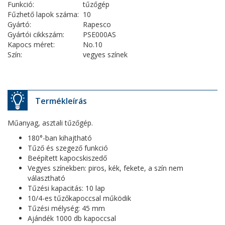
Funkció:
tűzőgép
Fűzhető lapok száma:
10
Gyártó:
Rapesco
Gyártói cikkszám:
PSE000AS
Kapocs méret:
No.10
Szín:
vegyes színek
Termékleírás
Műanyag, asztali tűzőgép.
180°-ban kihajtható
Tűző és szegező funkció
Beépített kapocskiszedő
Vegyes színekben: piros, kék, fekete, a szín nem
választható
Tűzési kapacitás: 10 lap
10/4-es tűzőkapoccsal működik
Tűzési mélység: 45 mm
Ajándék 1000 db kapoccsal