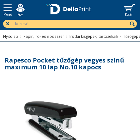
Menü
Fiók
Kosár
Nyitólap
Papír, író- és irodaszer
Irodai kisgépek, tartozékaik
Tűzőgép
Rapesco Pocket tűzőgép vegyes színű
maximum 10 lap No.10 kapocs