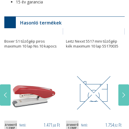
15 év garancia
Hasonló termékek
Boxer S1 tűzőgép piros
Leitz Nexxt 5517 mini tűzőgép
maximum 10 lap No.10 kapocs
kék maximum 10 lap 55170035
1.471
Ft
1.754
Ft
Nettó:
Nettó:
ÁTVEHETŐ
,68
ÁTVEHETŐ
,92
1-3 NAP
1-3 NAP