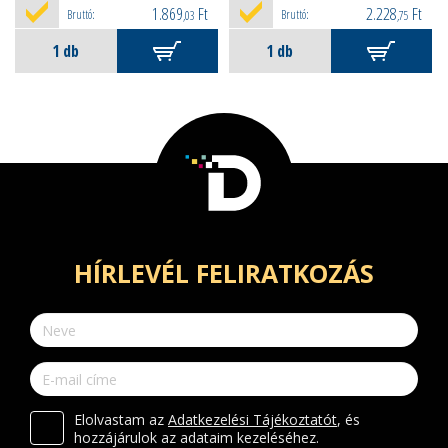
1.869
Ft
2.228
Ft
Bruttó:
Bruttó:
,03
,75
HÍRLEVÉL FELIRATKOZÁS
Elolvastam az
Adatkezelési Tájékoztatót
, és
hozzájárulok az adataim kezeléséhez.