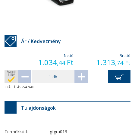
Ár / Kedvezmény
Nettó
Bruttó
1.034
Ft
1.313
,44
,74
Ft
ÁTVEHETŐ
1-3 NAP
SZÁLLÍTÁS 2-4 NAP
Tulajdonságok
Termékkód:
gfgra013