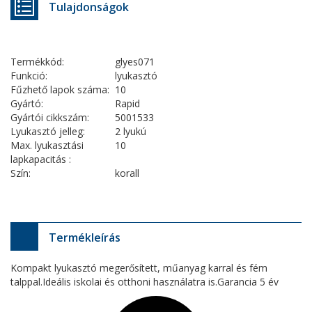
Tulajdonságok
Termékkód:
glyes071
Funkció:
lyukasztó
Fűzhető lapok száma:
10
Gyártó:
Rapid
Gyártói cikkszám:
5001533
Lyukasztó jelleg:
2 lyukú
Max. lyukasztási
10
lapkapacitás :
Szín:
korall
Termékleírás
Kompakt lyukasztó megerősített, műanyag karral és fém
talppal.Ideális iskolai és otthoni használatra is.Garancia 5 év