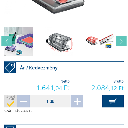
Ár / Kedvezmény
Nettó
Bruttó
1.641
Ft
2.084
,04
,12
Ft
ÁTVEHETŐ
1-3 NAP
SZÁLLÍTÁS 2-4 NAP