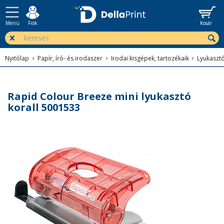
Menü
Fiók
Kosár
Nyitólap
Papír, író- és irodaszer
Irodai kisgépek, tartozékaik
Lyukaszt
Rapid Colour Breeze mini lyukasztó
korall 5001533