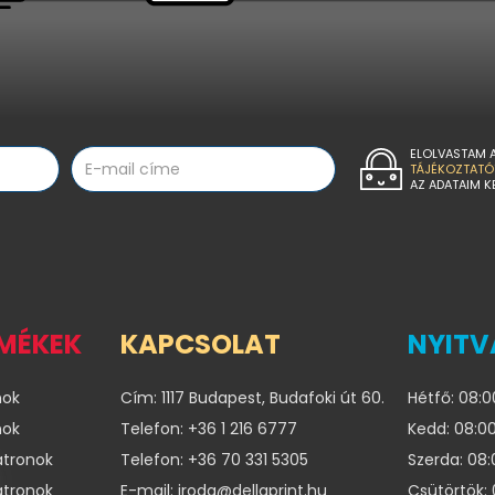
ELOLVASTAM 
TÁJÉKOZTATÓ
AZ ADATAIM K
RMÉKEK
KAPCSOLAT
NYITV
nok
Cím: 1117 Budapest, Budafoki út 60.
Hétfő: 08:0
nok
Telefon: +36 1 216 6777
Kedd: 08:00
atronok
Telefon: +36 70 331 5305
Szerda: 08:
atronok
E-mail: iroda@dellaprint.hu
Csütörtök: 