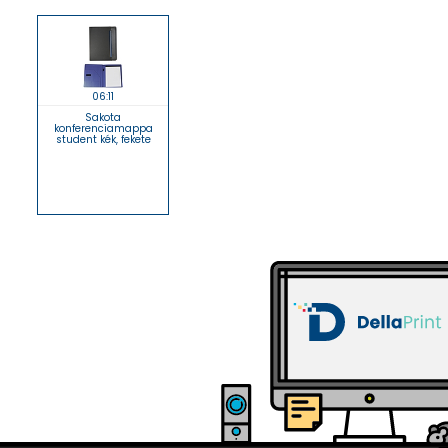
06:11
Sakota
konferenciamappa
student kék, fekete