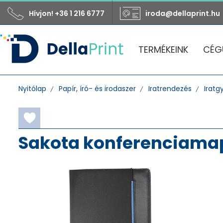
Hívjon! +36 1 216 6777
iroda@dellaprint.hu
TERMÉKEINK
CÉG
Nyitólap
Papír, író- és irodaszer
Iratrendezés
Iratg
Sakota konferenciamap