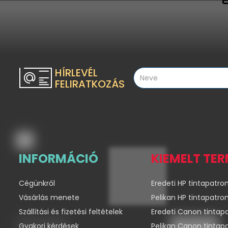
HÍRLEVÉL
FELIRATKOZÁS
INFORMÁCIÓ
KIEMELT TE
Cégünkről
Eredeti HP tintapatro
Vásárlás menete
Pelikan HP tintapatro
Szállítási és fizetési feltételek
Eredeti Canon tintap
Gyakori kérdések
Pelikan Canon tintap