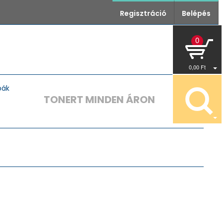
Regisztráció
Belépés
0
0
,00
Ft
pák
TONERT MINDEN ÁRON