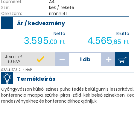
Lapméret:
A4
Szín:
kék / fekete
Cikkszám:
rimnn141
Ár / kedvezmény
Nettó
Bruttó
3.595
4.565
,00
Ft
,65
Ft
ÁTVEHETŐ
1-3 NAP
SZÁLLÍTÁS 2-4 NAP
Termékleírás
Gyöngyvászon külső, színes puha fedés belül,gumis leszorítóval
konferencia mappa, szürke-piros-zöld-kék belső színekben. Ked
rendezvényekhez és konferenciákhoz ajánljuk