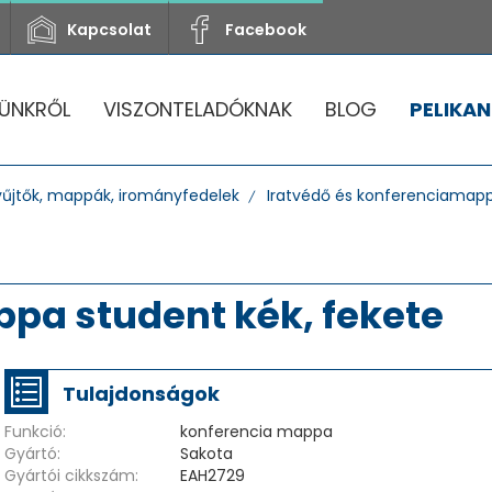
Kapcsolat
Facebook
ÜNKRŐL
VISZONTELADÓKNAK
BLOG
PELIKAN
yűjtők, mappák, irományfedelek
Iratvédő és konferenciamap
pa student kék, fekete
Tulajdonságok
Funkció:
konferencia mappa
Gyártó:
Sakota
Gyártói cikkszám:
EAH2729