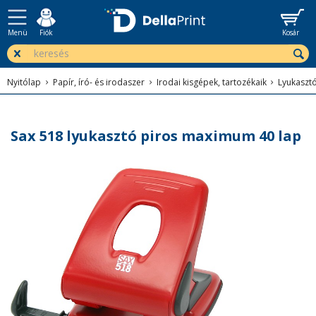
Menü
Fiók
Kosár
Nyitólap
Papír, író- és irodaszer
Irodai kisgépek, tartozékaik
Lyukaszt
Sax 518 lyukasztó piros maximum 40 lap