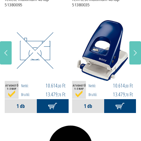
51380095
51380035
10.614
Ft
10.614
Ft
Nettó:
Nettó:
ÁTVEHETŐ
,00
ÁTVEHETŐ
,00
1-3 NAP
1-3 NAP
13.479
Ft
13.479
Ft
Bruttó:
Bruttó:
,78
,78