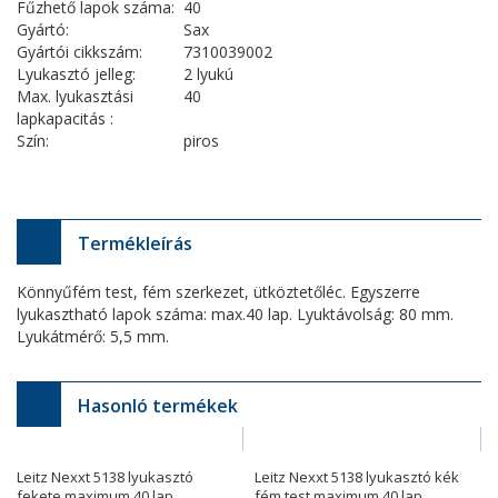
Fűzhető lapok száma:
40
Gyártó:
Sax
Gyártói cikkszám:
7310039002
Lyukasztó jelleg:
2 lyukú
Max. lyukasztási
40
lapkapacitás :
Szín:
piros
Termékleírás
Könnyűfém test, fém szerkezet, ütköztetőléc. Egyszerre
lyukasztható lapok száma: max.40 lap. Lyuktávolság: 80 mm.
Lyukátmérő: 5,5 mm.
Hasonló termékek
Leitz Nexxt 5138 lyukasztó
Leitz Nexxt 5138 lyukasztó kék
fekete maximum 40 lap
fém test maximum 40 lap