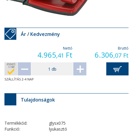
Ár / Kedvezmény
Nettó
Bruttó
4.965
Ft
6.306
,41
,07
Ft
ÁTVEHETŐ
1-3 NAP
SZÁLLÍTÁS 2-4 NAP
Tulajdonságok
Termékkód:
glysx075
Funkció:
lyukasztó