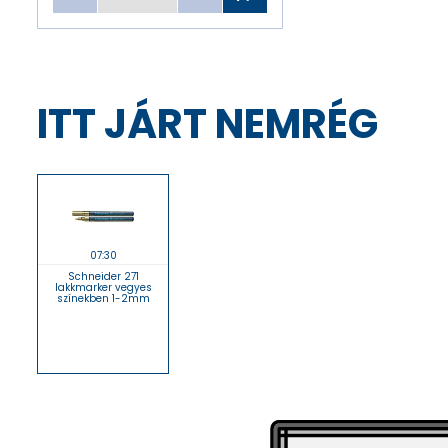
ITT JÁRT NEMRÉG
07:30
Schneider 271
lakkmarker vegyes
színekben 1-2mm