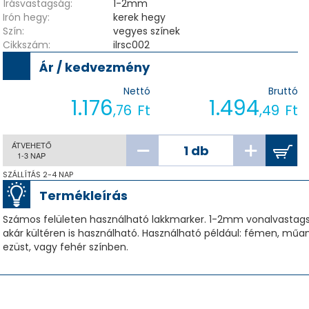
Írásvastagság:
1-2mm
Irón hegy:
kerek hegy
Szín:
vegyes színek
Cikkszám:
ilrsc002
Ár / kedvezmény
Nettó
Bruttó
1.176
1.494
,76
Ft
,49
Ft
ÁTVEHETŐ
1-3 NAP
SZÁLLÍTÁS 2-4 NAP
Termékleírás
Számos felületen használható lakkmarker. 1-2mm vonalvastagság,
akár kültéren is használható. Használható például: fémen, műa
ezüst, vagy fehér színben.