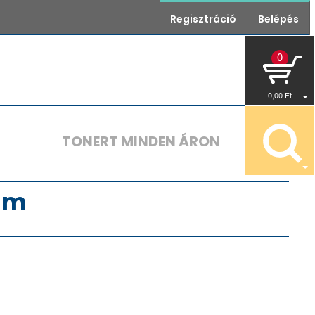
Regisztráció
Belépés
0
0
,00
Ft
TONERT MINDEN ÁRON
mm