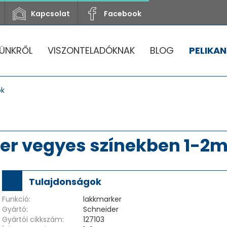
Kapcsolat
Facebook
ÜNKRŐL
VISZONTELADÓKNAK
BLOG
PELIKAN
ok
ker vegyes színekben 1-2
Tulajdonságok
Funkció:
lakkmarker
Gyártó:
Schneider
Gyártói cikkszám:
127103