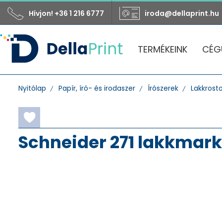
Hívjon! +36 1 216 6777
iroda@dellaprint.hu
TERMÉKEINK
CÉG
Nyitólap
Papír, író- és irodaszer
Írószerek
Lakkrost
Schneider 271 lakkmar