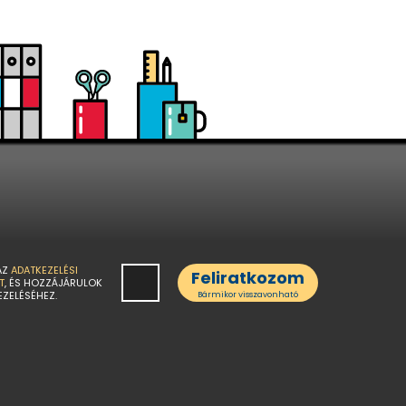
AZ
ADATKEZELÉSI
Feliratkozom
T
, ÉS HOZZÁJÁRULOK
EZELÉSÉHEZ.
Bármikor visszavonható