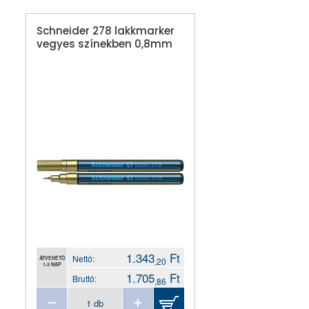
Schneider 278 lakkmarker
vegyes színekben 0,8mm
1.343
Ft
Nettó:
ÁTVEHETŐ
,20
1-3 NAP
1.705
Ft
Bruttó:
,86