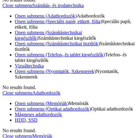
Close submenu
Számítás- és irodatechnika
Open submenu (Adathordozók)
Adathordozók
Open submenu (Speciális papír, etikett, fólia)
Speciális papír,
etikett, fólia
Open submenu (Számítástechnikai
kiegészítők)
Számítástechnikai kiegészítők
Open submenu (Számítástechnikai tisztítók)
Számítástechnikai
tisztítók
Open submenu (Telefon- és tablet kiegészítők)
Telefon- és
tablet kiegészítők
Vizuáltechnika
Open submenu (Nyomtatók, Szkennerek)
Nyomtatók,
Szkennerek
No results found.
Close submenu
Adathordozók
Open submenu (Memóriák)
Memóriák
Open submenu (Optikai adathordozók)
Optikai adathordozók
Mágneses adathordozók
HDD, SSD
No results found.
Close submenu
Memóriák