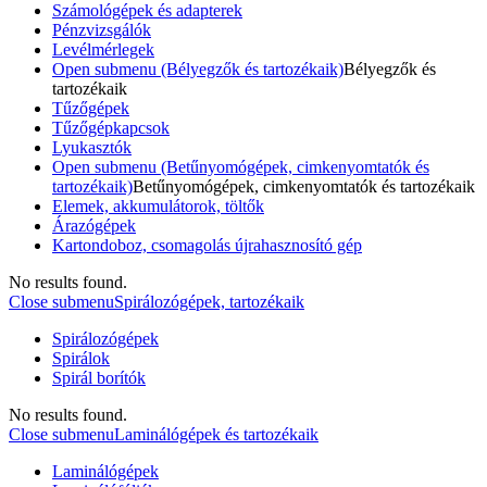
Számológépek és adapterek
Pénzvizsgálók
Levélmérlegek
Open submenu (Bélyegzők és tartozékaik)
Bélyegzők és
tartozékaik
Tűzőgépek
Tűzőgépkapcsok
Lyukasztók
Open submenu (Betűnyomógépek, cimkenyomtatók és
tartozékaik)
Betűnyomógépek, cimkenyomtatók és tartozékaik
Elemek, akkumulátorok, töltők
Árazógépek
Kartondoboz, csomagolás újrahasznosító gép
No results found.
Close submenu
Spirálozógépek, tartozékaik
Spirálozógépek
Spirálok
Spirál borítók
No results found.
Close submenu
Laminálógépek és tartozékaik
Laminálógépek