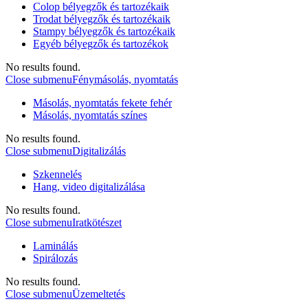
Colop bélyegzők és tartozékaik
Trodat bélyegzők és tartozékaik
Stampy bélyegzők és tartozékaik
Egyéb bélyegzők és tartozékok
No results found.
Close submenu
Fénymásolás, nyomtatás
Másolás, nyomtatás fekete fehér
Másolás, nyomtatás színes
No results found.
Close submenu
Digitalizálás
Szkennelés
Hang, video digitalizálása
No results found.
Close submenu
Iratkötészet
Laminálás
Spirálozás
No results found.
Close submenu
Üzemeltetés