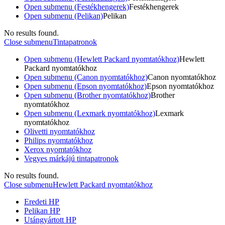
Open submenu (Festékhengerek)
Festékhengerek
Open submenu (Pelikan)
Pelikan
No results found.
Close submenu
Tintapatronok
Open submenu (Hewlett Packard nyomtatókhoz)
Hewlett
Packard nyomtatókhoz
Open submenu (Canon nyomtatókhoz)
Canon nyomtatókhoz
Open submenu (Epson nyomtatókhoz)
Epson nyomtatókhoz
Open submenu (Brother nyomtatókhoz)
Brother
nyomtatókhoz
Open submenu (Lexmark nyomtatókhoz)
Lexmark
nyomtatókhoz
Olivetti nyomtatókhoz
Philips nyomtatókhoz
Xerox nyomtatókhoz
Vegyes márkájú tintapatronok
No results found.
Close submenu
Hewlett Packard nyomtatókhoz
Eredeti HP
Pelikan HP
Utángyártott HP