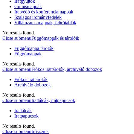
Iratgyűjtők
Gumismappák
Iratvédő és konferenciamappák
Szalagos irományfedelek
Villámzáras mappák, felírótáblák
No results found.
Close submenu
Függőmappák és tárolóik
Függőmappa tárolók
Függőmappák
No results found.
Close submenu
Fiókos irattárolók, archiváló dobozok
Fiókos irattárolók
Archiváló dobozok
No results found.
Close submenu
Irattálcák, iratpapucsok
Irattálcák
Iratpapucsok
No results found.
Close submenu
Írószerek