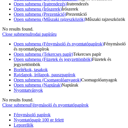
Open submenu (Iratrendezés)
Iratrendezés
Open submenu (Írószerek)
Írószerek
Open submenu (Prezentáció)
Prezentáció
Open submenu (Műszaki rajzeszközök)
Műszaki rajzeszközök
No results found.
Close submenu
Irodai papíráru
Open submenu (Fénymásoló és nyomtatópapírok)
Fénymásoló
és nyomtatópapírok
Open submenu (Tekercses papír)
Tekercses papír
Open submenu (Füzetek és jegyzettömbök)
Füzetek és
jegyzettömbök
Borítékok, tasakok
Rajzlapok, írólapok, pauszpapírok
Open submenu (Csomagolóanyagok)
Csomagolóanyagok
Open submenu (Naptárak)
Naptárak
Nyomtatványok
No results found.
Close submenu
Fénymásoló és nyomtatópapírok
Fénymásoló papírok
Nyomtatópapír 100 gr felett
Leporellók