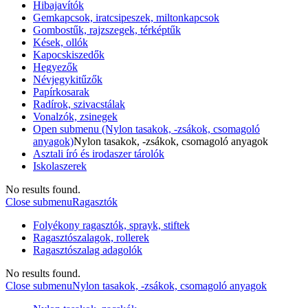
Hibajavítók
Gemkapcsok, iratcsipeszek, miltonkapcsok
Gombostűk, rajzszegek, térképtűk
Kések, ollók
Kapocskiszedők
Hegyezők
Névjegykitűzők
Papírkosarak
Radírok, szivacstálak
Vonalzók, zsinegek
Open submenu (Nylon tasakok, -zsákok, csomagoló
anyagok)
Nylon tasakok, -zsákok, csomagoló anyagok
Asztali író és irodaszer tárolók
Iskolaszerek
No results found.
Close submenu
Ragasztók
Folyékony ragasztók, sprayk, stiftek
Ragasztószalagok, rollerek
Ragasztószalag adagolók
No results found.
Close submenu
Nylon tasakok, -zsákok, csomagoló anyagok