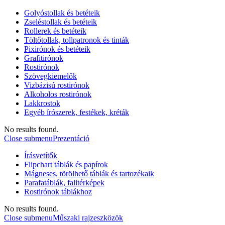
Golyóstollak és betéteik
Zseléstollak és betéteik
Rollerek és betéteik
Töltőtollak, tollpatronok és tinták
Pixirónok és betéteik
Grafitirónok
Rostirónok
Szövegkiemelők
Vizbázisú rostirónok
Alkoholos rostirónok
Lakkrostok
Egyéb írószerek, festékek, kréták
No results found.
Close submenu
Prezentáció
Írásvetítők
Flipchart táblák és papírok
Mágneses, törölhető táblák és tartozékaik
Parafatáblák, falitérképek
Rostirónok táblákhoz
No results found.
Close submenu
Műszaki rajzeszközök