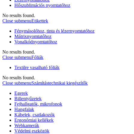
Hőszublimációs nyomtatóhoz
No results found.
Close submenu
Etikettek
Fénymásolóhoz, tinta és lézernyomtatóhoz
Mátrixnyomtatóhoz
Vonalkódnyomtatóhoz
No results found.
Close submenu
Fóliák
Textilre vasalható fóliák
No results found.
Close submenu
Számítástechnikai kiegészítők
Egerek
Billentyűzetek
Fejhallgatók, mikrofonok
Hangfalak
Kábelek, csatlakozók
Ergonómiai kellékek
Webkamerák
Védelmi eszközök