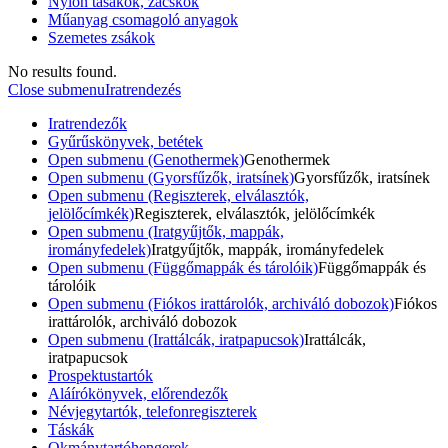
Nylon tasakok, zacskók
Műanyag csomagoló anyagok
Szemetes zsákok
No results found.
Close submenu
Iratrendezés
Iratrendezők
Gyűrűskönyvek, betétek
Open submenu (Genothermek)
Genothermek
Open submenu (Gyorsfűzők, iratsínek)
Gyorsfűzők, iratsínek
Open submenu (Regiszterek, elválasztók,
jelölőcímkék)
Regiszterek, elválasztók, jelölőcímkék
Open submenu (Iratgyűjtők, mappák,
irományfedelek)
Iratgyűjtők, mappák, irományfedelek
Open submenu (Függőmappák és tárolóik)
Függőmappák és
tárolóik
Open submenu (Fiókos irattárolók, archiváló dobozok)
Fiókos
irattárolók, archiváló dobozok
Open submenu (Irattálcák, iratpapucsok)
Irattálcák,
iratpapucsok
Prospektustartók
Aláírókönyvek, előrendezők
Névjegytartók, telefonregiszterek
Táskák
Okmánytartóhengerek