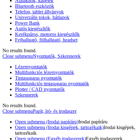
Átalakítók, kábelek
Bluetooth eszközök
Telefon, tablet állványok
Univerzális tokok, hátlapok
Power Bank
Autós kiegészítők
Kerékpáros, motoros kiegészítők
Fejhallgató, fülhallgató, headset
No results found.
Close submenu
Nyomtatók, Szkennerek
Lézernyomtatók
Multifunkciós lézernyomtatók
Tintasugaras nyomtatók
Multifunkciós tintasugaras nyomtatók
Plotter / CAD nyomtatók
Szkennerek
No results found.
Close submenu
Papír, író- és irodaszer
Open submenu (Irodai papíráru)
Irodai papíráru
Open submenu (Irodai kisgépek, tartozékaik)
Irodai kisgépek,
tartozékaik
Open submenu (Egyéb irodaszerek)
Egyéb irodaszerek