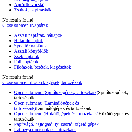
Aprócikkzacskó
Zsákok, papírtáskák
No results found.
Close submenu
Naptárak
Asztali naptárak, hátlapok
Határidőnaplók
Speditőr naptárak
Asztali könyöklők
Zsebnaptárak
Fali naptárak
Filofaxok, betétek, kiegészítők
No results found.
Close submenu
Irodai kisgépek, tartozékaik
Open submenu (Spirálozógépek, tartozékaik)
Spirálozógépek,
tartozékaik
Open submenu (Laminálógépek és
tartozékaik)
Laminálógépek és tartozékaik
Open submenu (Hőkötőgépek és tartozékaik)
Hőkötőgépek és
tartozékaik
Papírvágó, hajtogató, lyukasztó, bígelő gépek
Iratmegsemmisítők és tartozékaik