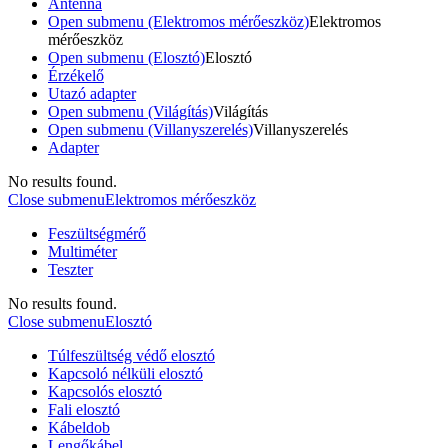
Antenna
Open submenu (Elektromos mérőeszköz)
Elektromos
mérőeszköz
Open submenu (Elosztó)
Elosztó
Érzékelő
Utazó adapter
Open submenu (Világítás)
Világítás
Open submenu (Villanyszerelés)
Villanyszerelés
Adapter
No results found.
Close submenu
Elektromos mérőeszköz
Feszültségmérő
Multiméter
Teszter
No results found.
Close submenu
Elosztó
Túlfeszültség védő elosztó
Kapcsoló nélküli elosztó
Kapcsolós elosztó
Fali elosztó
Kábeldob
Lengőkábel