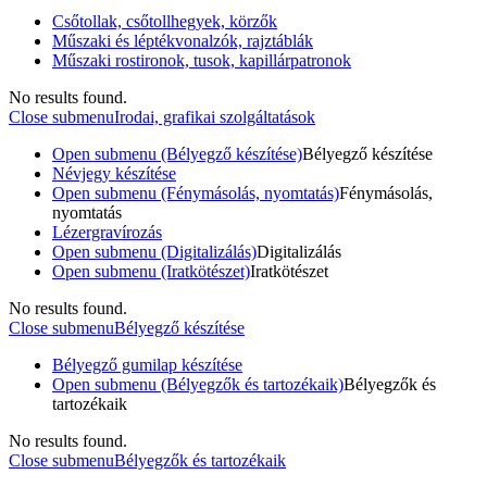
Csőtollak, csőtollhegyek, körzők
Műszaki és léptékvonalzók, rajztáblák
Műszaki rostironok, tusok, kapillárpatronok
No results found.
Close submenu
Irodai, grafikai szolgáltatások
Open submenu (Bélyegző készítése)
Bélyegző készítése
Névjegy készítése
Open submenu (Fénymásolás, nyomtatás)
Fénymásolás,
nyomtatás
Lézergravírozás
Open submenu (Digitalizálás)
Digitalizálás
Open submenu (Iratkötészet)
Iratkötészet
No results found.
Close submenu
Bélyegző készítése
Bélyegző gumilap készítése
Open submenu (Bélyegzők és tartozékaik)
Bélyegzők és
tartozékaik
No results found.
Close submenu
Bélyegzők és tartozékaik