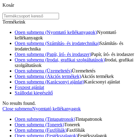
Kosár
Termékeink
Open submenu (Nyomtató kellékanyagok)
Nyomtató
kellékanyagok
Open submenu (Számítás- és irodatechnika)
Számítás- és
irodatechnika
Open submenu (Papír, író- és irodaszer)
Papír, író- és irodaszer
Open submenu (Irodai, grafikai szolgáltatások)
Irodai, grafikai
szolgáltatások
Open submenu (Üzemeltetés)
Üzemeltetés
Open submenu (Akciós termékek)
Akciós termékek
Open submenu (Karácsonyi ajánlat)
Karácsonyi ajánlat
Foxpost ajánlat
Szállodai kiegészítő
No results found.
Close submenu
Nyomtató kellékanyagok
Open submenu (Tintapatronok)
Tintapatronok
Open submenu (Tonerek)
Tonerek
Open submenu (Faxfóliák)
Faxfóliák
Open submenu (Festékszalagok)
Festékszalagok