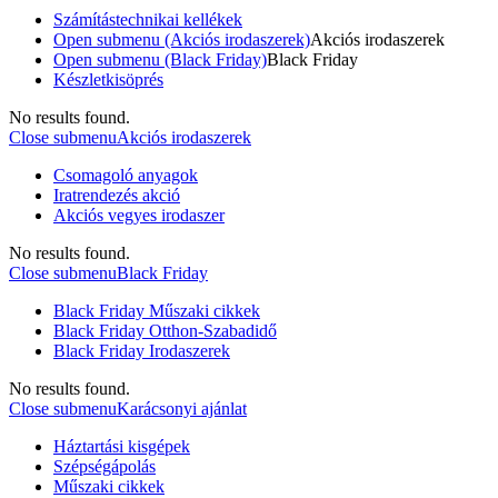
Számítástechnikai kellékek
Open submenu (Akciós irodaszerek)
Akciós irodaszerek
Open submenu (Black Friday)
Black Friday
Készletkisöprés
No results found.
Close submenu
Akciós irodaszerek
Csomagoló anyagok
Iratrendezés akció
Akciós vegyes irodaszer
No results found.
Close submenu
Black Friday
Black Friday Műszaki cikkek
Black Friday Otthon-Szabadidő
Black Friday Irodaszerek
No results found.
Close submenu
Karácsonyi ajánlat
Háztartási kisgépek
Szépségápolás
Műszaki cikkek