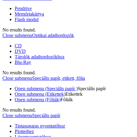
Pendrive
Memóriakártya
Flash modul
No results found.
Close submenu
Optikai adathordozók
CD
DVD
Tárolók adathordozókhoz
Blu-Ray
No results found.
Close submenu
Speciális papír, etikett, fólia
Open submenu (Speciális papír )
Speciális papír
Open submenu (Etikettek)
Etikettek
Open submenu (Fóliák)
Fóliák
No results found.
Close submenu
Speciális papír
Tintasugaras nyomtatóhoz
Plotterhez
Lézernyomtatóhoz