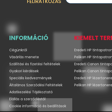
FELIRATKOZÁS
INFORMÁCIÓ
KIEMELT TE
Cégünkről
Eredeti HP tintapatro
Vásárlás menete
Pelikan HP tintapatro
Szállítási és fizetési feltételek
Eredeti Canon tintap
Gyakori kérdések
Pelikan Canon tintap
Speciális kedvezmények
Eredeti HP lézertoner
Általános Szerződési Feltételek
Pelikan HP lézertoner
Adatkezelési Tájékoztató
Elállás a szerződéstől
Cookie információ és beállítások