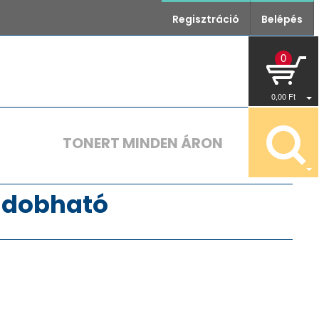
Regisztráció
Belépés
0
0
,00
Ft
TONERT MINDEN ÁRON
eldobható