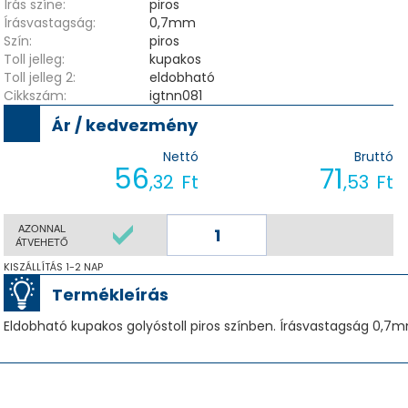
Írás színe:
piros
Írásvastagság:
0,7mm
Szín:
piros
Toll jelleg:
kupakos
Toll jelleg 2:
eldobható
Cikkszám:
igtnn081
Ár / kedvezmény
Nettó
Bruttó
56
71
,32
Ft
,53
Ft
AZONNAL
ÁTVEHETŐ
KISZÁLLÍTÁS 1-2 NAP
Termékleírás
Eldobható kupakos golyóstoll piros színben. Írásvastagság 0,7