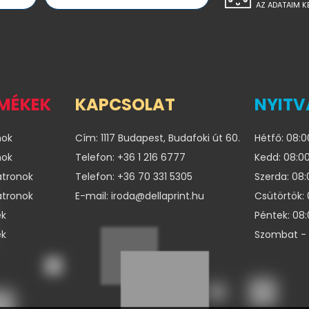
AZ ADATAIM K
RMÉKEK
KAPCSOLAT
NYITV
nok
Cím: 1117 Budapest, Budafoki út 60.
Hétfő: 08:0
nok
Telefon: +36 1 216 6777
Kedd: 08:00
atronok
Telefon: +36 70 331 5305
Szerda: 08:
atronok
E-mail: iroda@dellaprint.hu
Csütörtök: 
ek
Péntek: 08:
ek
Szombat - 