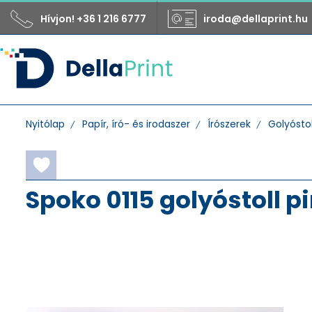
Hívjon! +36 1 216 6777
iroda@dellaprint.hu
Nyitólap
Papír, író- és irodaszer
Írószerek
Golyóstol
Spoko 0115 golyóstoll 