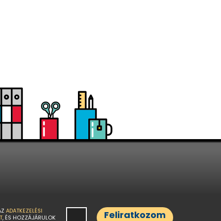
AZ
ADATKEZELÉSI
Feliratkozom
T
, ÉS HOZZÁJÁRULOK