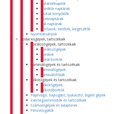
Határidőnaplók
Speditőr naptárak
Asztali könyöklők
Zsebnaptárak
Fali naptárak
Filofaxok, betétek, kiegészítők
Nyomtatványok
Irodai kisgépek, tartozékaik
Spirálozógépek, tartozékaik
Spirálozógépek
Spirálok
Spirál borítók
Laminálógépek és tartozékaik
Laminálógépek
Laminálófóliák
Hőkötőgépek és tartozékaik
Hőkötőgépek
Hőkötőborítók
Papírvágó, hajtogató, lyukasztó, bígelő gépek
Iratmegsemmisítők és tartozékaik
Számológépek és adapterek
Pénzvizsgálók