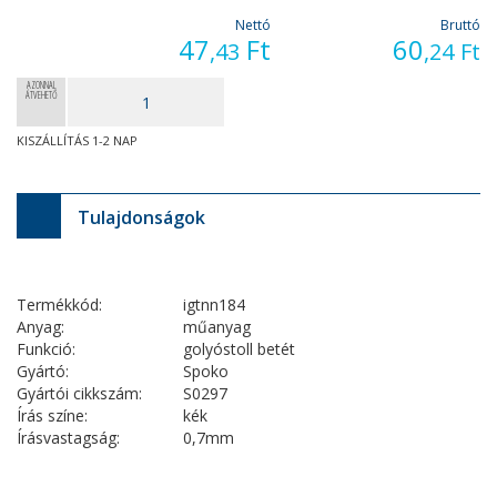
Nettó
Bruttó
47
Ft
60
,43
,24
Ft
AZONNAL
ÁTVEHETŐ
KISZÁLLÍTÁS 1-2 NAP
Tulajdonságok
Termékkód:
igtnn184
Anyag:
műanyag
Funkció:
golyóstoll betét
Gyártó:
Spoko
Gyártói cikkszám:
S0297
Írás színe:
kék
Írásvastagság:
0,7mm