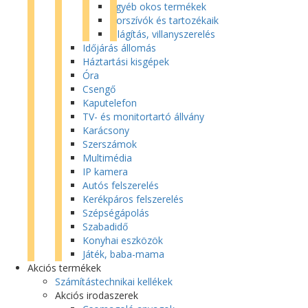
Egyéb okos termékek
Porszívók és tartozékaik
Világítás, villanyszerelés
Időjárás állomás
Háztartási kisgépek
Óra
Csengő
Kaputelefon
TV- és monitortartó állvány
Karácsony
Szerszámok
Multimédia
IP kamera
Autós felszerelés
Kerékpáros felszerelés
Szépségápolás
Szabadidő
Konyhai eszközök
Játék, baba-mama
Akciós termékek
Számítástechnikai kellékek
Akciós irodaszerek