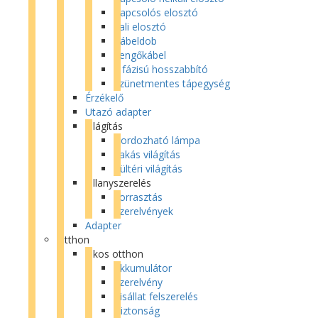
Kapcsolós elosztó
Fali elosztó
Kábeldob
Lengőkábel
3 fázisú hosszabbító
Szünetmentes tápegység
Érzékelő
Utazó adapter
Világítás
Hordozható lámpa
Lakás világítás
Kültéri világítás
Villanyszerelés
Forrasztás
Szerelvények
Adapter
Otthon
Okos otthon
Akkumulátor
Szerelvény
Kisállat felszerelés
Biztonság