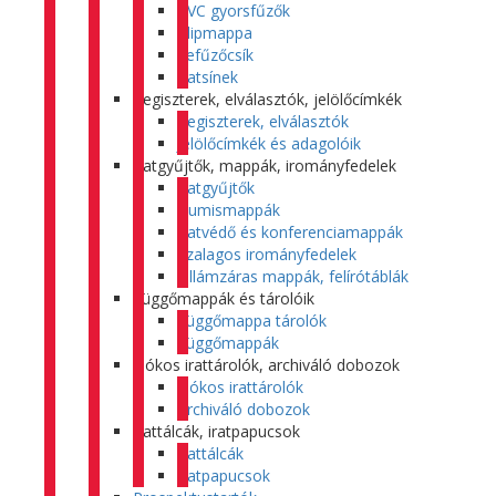
PVC gyorsfűzők
Klipmappa
Lefűzőcsík
Iratsínek
Regiszterek, elválasztók, jelölőcímkék
Regiszterek, elválasztók
Jelölőcímkék és adagolóik
Iratgyűjtők, mappák, irományfedelek
Iratgyűjtők
Gumismappák
Iratvédő és konferenciamappák
Szalagos irományfedelek
Villámzáras mappák, felírótáblák
Függőmappák és tárolóik
Függőmappa tárolók
Függőmappák
Fiókos irattárolók, archiváló dobozok
Fiókos irattárolók
Archiváló dobozok
Irattálcák, iratpapucsok
Irattálcák
Iratpapucsok