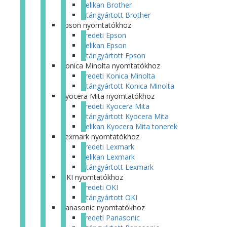
Pelikan Brother
Utángyártott Brother
Epson nyomtatókhoz
Eredeti Epson
Pelikan Epson
Utángyártott Epson
Konica Minolta nyomtatókhoz
Eredeti Konica Minolta
Utángyártott Konica Minolta
Kyocera Mita nyomtatókhoz
Eredeti Kyocera Mita
Utángyártott Kyocera Mita
Pelikan Kyocera Mita tonerek
Lexmark nyomtatókhoz
Eredeti Lexmark
Pelikan Lexmark
Utángyártott Lexmark
OKI nyomtatókhoz
Eredeti OKI
Utángyártott OKI
Panasonic nyomtatókhoz
Eredeti Panasonic