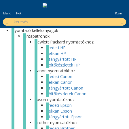
Menü
Fiók
Kosár
Nyomtató kellékanyagok
Tintapatronok
Hewlett Packard nyomtatókhoz
Eredeti HP
Pelikan HP
Utángyártott HP
Töltőkészletek HP
Canon nyomtatókhoz
Eredeti Canon
Pelikan Canon
Utángyártott Canon
Töltőkészletek Canon
Epson nyomtatókhoz
Eredeti Epson
Pelikan Epson
Utángyártott Epson
Brother nyomtatókhoz
Eredeti Brother