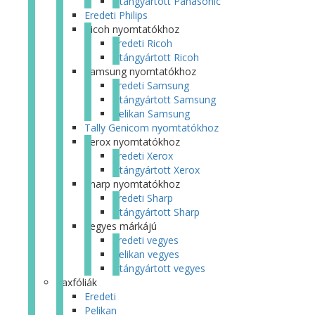
Utángyártott Panasonic
Eredeti Philips
Ricoh nyomtatókhoz
Eredeti Ricoh
Utángyártott Ricoh
Samsung nyomtatókhoz
Eredeti Samsung
Utángyártott Samsung
Pelikan Samsung
Tally Genicom nyomtatókhoz
Xerox nyomtatókhoz
Eredeti Xerox
Utángyártott Xerox
Sharp nyomtatókhoz
Eredeti Sharp
Utángyártott Sharp
Vegyes márkájú
Eredeti vegyes
Pelikan vegyes
Utángyártott vegyes
Faxfóliák
Eredeti
Pelikan