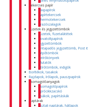
Színes fénymásolópapírok
Tekercses papír
Faxpapírok
Papírtekercsek
Thermotekercsek
Árazószalagok
Füzetek és jegyzettömbök
Füzetek, füzetalátétek
Rovatoltpapírok
Jegyzettömbök
Öntapadós jegyzettömb, Post it
Tépőtömbök
Beírókönyvek
Mutatók
Átírótömbök, indigók
Borítékok, tasakok
Rajzlapok, írólapok, pauszpapírok
Csomagolóanyagok
Csomagolópapírok
Aprócikkzacskó
Zsákok, papírtáskák
Naptárak
Asztali naptárak, hátlapok