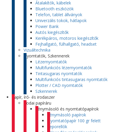
Átalakítók, kábelek
Bluetooth eszközök
Telefon, tablet állványok
Univerzális tokok, hátlapok
Power Bank
Autós kiegészítők
Kerékpáros, motoros kiegészítők
Fejhallgató, fülhallgató, headset
Vizuáltechnika
Nyomtatók, Szkennerek
Lézernyomtatók
Multifunkciós lézernyomtatók
Tintasugaras nyomtatók
Multifunkciós tintasugaras nyomtatók
Plotter / CAD nyomtatók
Szkennerek
Papír, író- és irodaszer
Irodai papíráru
Fénymásoló és nyomtatópapírok
Fénymásoló papírok
Nyomtatópapír 100 gr felett
Leporellók