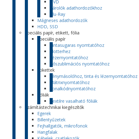
DVD
Tárolók adathordozókhoz
Blu-Ray
Mágneses adathordozók
HDD, SSD
Speciális papír, etikett, fólia
Speciális papír
Tintasugaras nyomtatóhoz
Plotterhez
Lézernyomtatóhoz
Hőszublimációs nyomtatóhoz
Etikettek
Fénymásolóhoz, tinta és lézernyomtatóhoz
Mátrixnyomtatóhoz
Vonalkódnyomtatóhoz
Fóliák
Textilre vasalható fóliák
Számítástechnikai kiegészítők
Egerek
Billentyűzetek
Fejhallgatók, mikrofonok
Hangfalak
Kábelek, csatlakozók