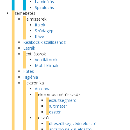
Laminálás
Spirálozás
Üzemeltetés
Élelmiszerek
Italok
Szódagép
Kávé
Kézikocsik szállításhoz
Létrák
Ventilátorok
Ventilátorok
Mobil klímák
Fűtés
Higiénia
Elektronika
Antenna
Elektromos mérőeszköz
Feszültségmérő
Multiméter
Teszter
Elosztó
Túlfeszültség védő elosztó
Kapcsoló nélküli elosztó