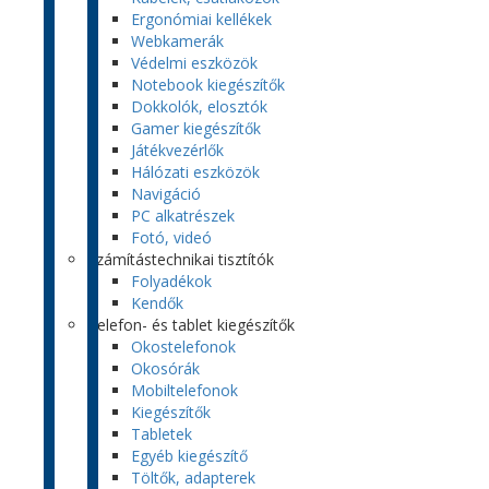
Ergonómiai kellékek
Webkamerák
Védelmi eszközök
Notebook kiegészítők
Dokkolók, elosztók
Gamer kiegészítők
Játékvezérlők
Hálózati eszközök
Navigáció
PC alkatrészek
Fotó, videó
Számítástechnikai tisztítók
Folyadékok
Kendők
Telefon- és tablet kiegészítők
Okostelefonok
Okosórák
Mobiltelefonok
Kiegészítők
Tabletek
Egyéb kiegészítő
Töltők, adapterek