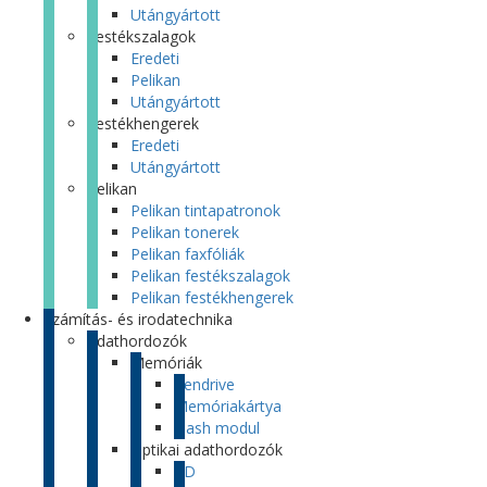
Utángyártott
Festékszalagok
Eredeti
Pelikan
Utángyártott
Festékhengerek
Eredeti
Utángyártott
Pelikan
Pelikan tintapatronok
Pelikan tonerek
Pelikan faxfóliák
Pelikan festékszalagok
Pelikan festékhengerek
Számítás- és irodatechnika
Adathordozók
Memóriák
Pendrive
Memóriakártya
Flash modul
Optikai adathordozók
CD