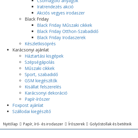
Csomagoló anyagok
Iratrendezés akció
Akciós vegyes irodaszer
Black Friday
Black Friday Műszaki cikkek
Black Friday Otthon-Szabadidő
Black Friday Irodaszerek
Készletkisöprés
Karácsonyi ajánlat
Háztartási kisgépek
Szépségápolás
Műszaki cikkek
Sport, szabadidő
GSM kiegészítők
Kisállat felszerelés
Karácsonyi dekoráció
Papír-írószer
Foxpost ajánlat
Szállodai kiegészítő
Nyitólap
Papír, író- és irodaszer
Írószerek
Golyóstollak és betéteik