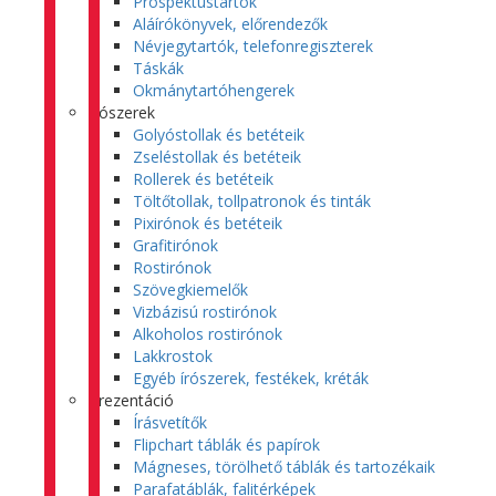
Prospektustartók
Aláírókönyvek, előrendezők
Névjegytartók, telefonregiszterek
Táskák
Okmánytartóhengerek
Írószerek
Golyóstollak és betéteik
Zseléstollak és betéteik
Rollerek és betéteik
Töltőtollak, tollpatronok és tinták
Pixirónok és betéteik
Grafitirónok
Rostirónok
Szövegkiemelők
Vizbázisú rostirónok
Alkoholos rostirónok
Lakkrostok
Egyéb írószerek, festékek, kréták
Prezentáció
Írásvetítők
Flipchart táblák és papírok
Mágneses, törölhető táblák és tartozékaik
Parafatáblák, falitérképek