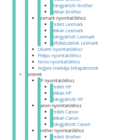
Utángyártott Brother
Pelikan Brother
Lexmark nyomtatókhoz
Eredeti Lexmark
Pelikan Lexmark
Utángyártott Lexmark
Töltőkészletek Lexmark
Olivetti nyomtatókhoz
Philips nyomtatókhoz
Xerox nyomtatókhoz
Vegyes márkájú tintapatronok
Tonerek
HP nyomtatókhoz
Eredeti HP
Pelikan HP
Utángyártott HP
Canon nyomtatókhoz
Eredeti Canon
Pelikan Canon
Utángyártott Canon
Brother nyomtatókhoz
Eredeti Brother