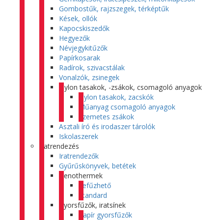
Gombostűk, rajzszegek, térképtűk
Kések, ollók
Kapocskiszedők
Hegyezők
Névjegykitűzők
Papírkosarak
Radírok, szivacstálak
Vonalzók, zsinegek
Nylon tasakok, -zsákok, csomagoló anyagok
Nylon tasakok, zacskók
Műanyag csomagoló anyagok
Szemetes zsákok
Asztali író és irodaszer tárolók
Iskolaszerek
Iratrendezés
Iratrendezők
Gyűrűskönyvek, betétek
Genothermek
Lefűzhető
Standard
Gyorsfűzők, iratsínek
Papír gyorsfűzők