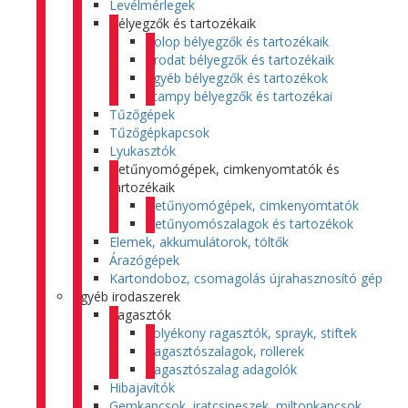
Levélmérlegek
Bélyegzők és tartozékaik
Colop bélyegzők és tartozékaik
Trodat bélyegzők és tartozékaik
Egyéb bélyegzők és tartozékok
Stampy bélyegzők és tartozékai
Tűzőgépek
Tűzőgépkapcsok
Lyukasztók
Betűnyomógépek, cimkenyomtatók és
tartozékaik
Betűnyomógépek, cimkenyomtatók
Betűnyomószalagok és tartozékok
Elemek, akkumulátorok, töltők
Árazógépek
Kartondoboz, csomagolás újrahasznosító gép
Egyéb irodaszerek
Ragasztók
Folyékony ragasztók, sprayk, stiftek
Ragasztószalagok, rollerek
Ragasztószalag adagolók
Hibajavítók
Gemkapcsok, iratcsipeszek, miltonkapcsok