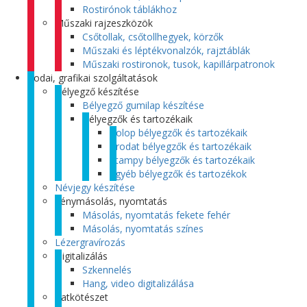
Rostirónok táblákhoz
Műszaki rajzeszközök
Csőtollak, csőtollhegyek, körzők
Műszaki és léptékvonalzók, rajztáblák
Műszaki rostironok, tusok, kapillárpatronok
Irodai, grafikai szolgáltatások
Bélyegző készítése
Bélyegző gumilap készítése
Bélyegzők és tartozékaik
Colop bélyegzők és tartozékaik
Trodat bélyegzők és tartozékaik
Stampy bélyegzők és tartozékaik
Egyéb bélyegzők és tartozékok
Névjegy készítése
Fénymásolás, nyomtatás
Másolás, nyomtatás fekete fehér
Másolás, nyomtatás színes
Lézergravírozás
Digitalizálás
Szkennelés
Hang, video digitalizálása
Iratkötészet