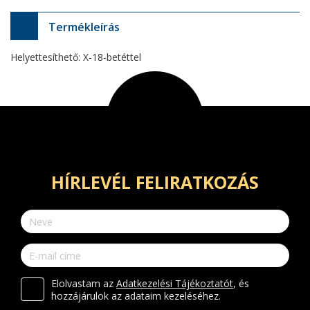
Termékleírás
Helyettesíthető: X-18-betéttel
HÍRLEVÉL FELIRATKOZÁS
Elolvastam az
Adatkezelési Tájékoztatót
, és
hozzájárulok az adataim kezeléséhez.