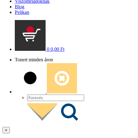
Viszonteladóknak
Blog
Pelikan
0
0
,00
Ft
Tonert minden áron
×