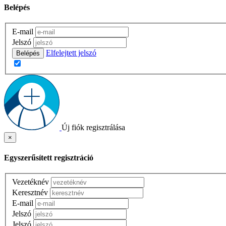
Belépés
E-mail
Jelszó
Elfelejtett jelszó
Belépés
Új fiók regisztrálása
×
Egyszerűsített regisztráció
Vezetéknév
Keresztnév
E-mail
Jelszó
Jelszó