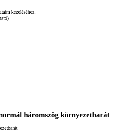
dataim kezeléséhez.
ható)
e normál háromszög környezetbarát