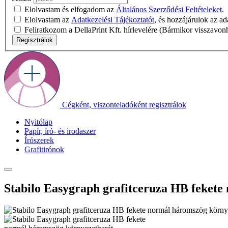
Elolvastam és elfogadom az
Általános Szerződési Feltételeket
.
Elolvastam az
Adatkezelési Tájékoztatót
, és hozzájárulok az a
Feliratkozom a DellaPrint Kft. hírlevelére (Bármikor visszavon
Regisztrálok
Cégként, viszonteladóként regisztrálok
Nyitólap
Papír, író- és irodaszer
Írószerek
Grafitirónok
Stabilo Easygraph grafitceruza HB feket