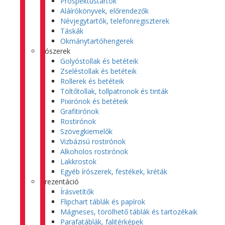
Prospektustartók
Aláírókönyvek, előrendezők
Névjegytartók, telefonregiszterek
Táskák
Okmánytartóhengerek
Írószerek
Golyóstollak és betéteik
Zseléstollak és betéteik
Rollerek és betéteik
Töltőtollak, tollpatronok és tinták
Pixirónok és betéteik
Grafitirónok
Rostirónok
Szövegkiemelők
Vizbázisú rostirónok
Alkoholos rostirónok
Lakkrostok
Egyéb írószerek, festékek, kréták
Prezentáció
Írásvetítők
Flipchart táblák és papírok
Mágneses, törölhető táblák és tartozékaik
Parafatáblák, falitérképek