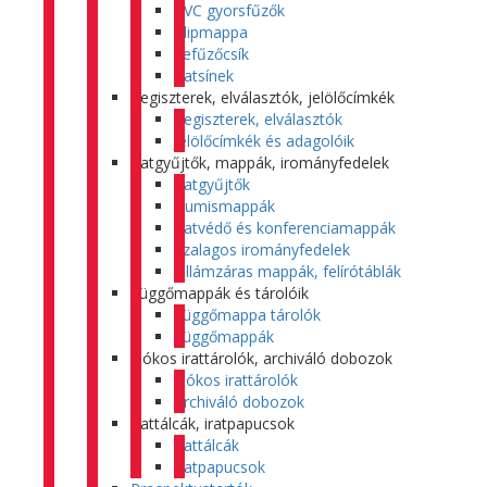
PVC gyorsfűzők
Klipmappa
Lefűzőcsík
Iratsínek
Regiszterek, elválasztók, jelölőcímkék
Regiszterek, elválasztók
Jelölőcímkék és adagolóik
Iratgyűjtők, mappák, irományfedelek
Iratgyűjtők
Gumismappák
Iratvédő és konferenciamappák
Szalagos irományfedelek
Villámzáras mappák, felírótáblák
Függőmappák és tárolóik
Függőmappa tárolók
Függőmappák
Fiókos irattárolók, archiváló dobozok
Fiókos irattárolók
Archiváló dobozok
Irattálcák, iratpapucsok
Irattálcák
Iratpapucsok