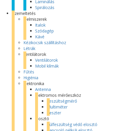
Laminálás
Spirálozás
Üzemeltetés
Élelmiszerek
Italok
Szódagép
Kávé
Kézikocsik szállításhoz
Létrák
Ventilátorok
Ventilátorok
Mobil klímák
Fűtés
Higiénia
Elektronika
Antenna
Elektromos mérőeszköz
Feszültségmérő
Multiméter
Teszter
Elosztó
Túlfeszültség védő elosztó
Kapcsoló nélküli elosztó