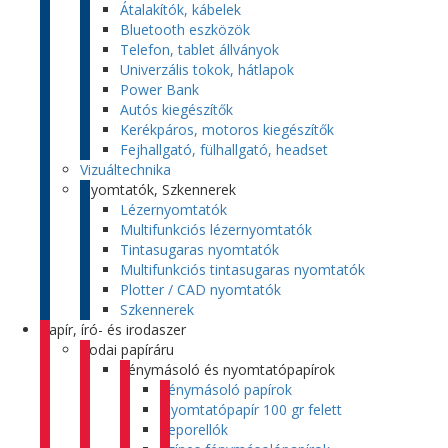
Átalakítók, kábelek
Bluetooth eszközök
Telefon, tablet állványok
Univerzális tokok, hátlapok
Power Bank
Autós kiegészítők
Kerékpáros, motoros kiegészítők
Fejhallgató, fülhallgató, headset
Vizuáltechnika
Nyomtatók, Szkennerek
Lézernyomtatók
Multifunkciós lézernyomtatók
Tintasugaras nyomtatók
Multifunkciós tintasugaras nyomtatók
Plotter / CAD nyomtatók
Szkennerek
Papír, író- és irodaszer
Irodai papíráru
Fénymásoló és nyomtatópapírok
Fénymásoló papírok
Nyomtatópapír 100 gr felett
Leporellók