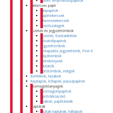
Színes fénymásolópapírok
Tekercses papír
Faxpapírok
Papírtekercsek
Thermotekercsek
Árazószalagok
Füzetek és jegyzettömbök
Füzetek, füzetalátétek
Rovatoltpapírok
Jegyzettömbök
Öntapadós jegyzettömb, Post it
Tépőtömbök
Beírókönyvek
Mutatók
Átírótömbök, indigók
Borítékok, tasakok
Rajzlapok, írólapok, pauszpapírok
Csomagolóanyagok
Csomagolópapírok
Aprócikkzacskó
Zsákok, papírtáskák
Naptárak
Asztali naptárak, hátlapok