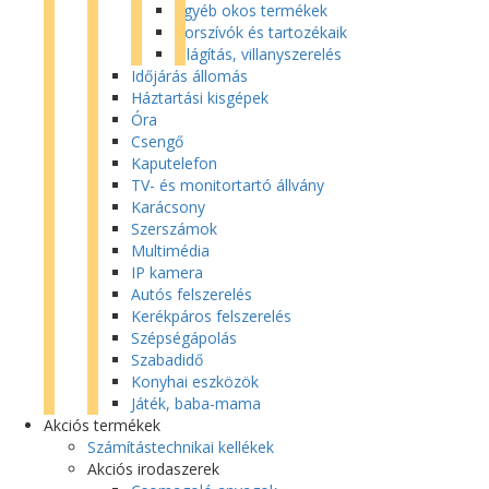
Egyéb okos termékek
Porszívók és tartozékaik
Világítás, villanyszerelés
Időjárás állomás
Háztartási kisgépek
Óra
Csengő
Kaputelefon
TV- és monitortartó állvány
Karácsony
Szerszámok
Multimédia
IP kamera
Autós felszerelés
Kerékpáros felszerelés
Szépségápolás
Szabadidő
Konyhai eszközök
Játék, baba-mama
Akciós termékek
Számítástechnikai kellékek
Akciós irodaszerek