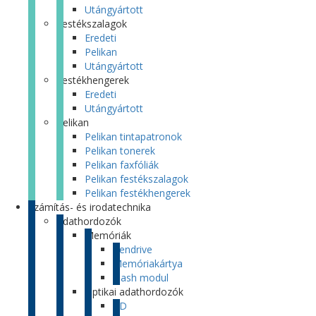
Utángyártott
Festékszalagok
Eredeti
Pelikan
Utángyártott
Festékhengerek
Eredeti
Utángyártott
Pelikan
Pelikan tintapatronok
Pelikan tonerek
Pelikan faxfóliák
Pelikan festékszalagok
Pelikan festékhengerek
Számítás- és irodatechnika
Adathordozók
Memóriák
Pendrive
Memóriakártya
Flash modul
Optikai adathordozók
CD