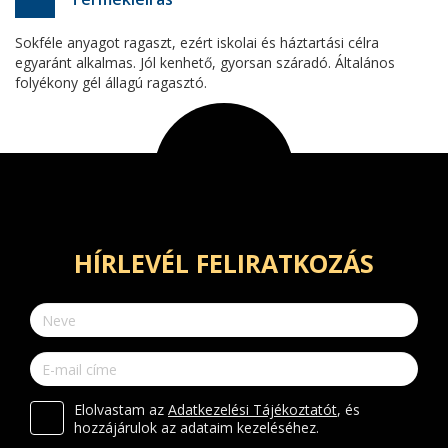
Sokféle anyagot ragaszt, ezért iskolai és háztartási célra
egyaránt alkalmas. Jól kenhető, gyorsan száradó. Általános
folyékony gél állagú ragasztó.
HÍRLEVÉL FELIRATKOZÁS
Elolvastam az
Adatkezelési Tájékoztatót
, és
hozzájárulok az adataim kezeléséhez.