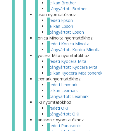
Pelikan Brother
Utángyártott Brother
Epson nyomtatókhoz
Eredeti Epson
Pelikan Epson
Utángyártott Epson
Konica Minolta nyomtatókhoz
Eredeti Konica Minolta
Utángyártott Konica Minolta
Kyocera Mita nyomtatókhoz
Eredeti Kyocera Mita
Utángyártott Kyocera Mita
Pelikan Kyocera Mita tonerek
Lexmark nyomtatókhoz
Eredeti Lexmark
Pelikan Lexmark
Utángyártott Lexmark
OKI nyomtatókhoz
Eredeti OKI
Utángyártott OKI
Panasonic nyomtatókhoz
Eredeti Panasonic