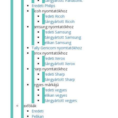
Utángyártott Panasonic
Eredeti Philips
Ricoh nyomtatókhoz
Eredeti Ricoh
Utángyártott Ricoh
Samsung nyomtatókhoz
Eredeti Samsung
Utángyártott Samsung
Pelikan Samsung
Tally Genicom nyomtatókhoz
Xerox nyomtatókhoz
Eredeti Xerox
Utángyártott Xerox
Sharp nyomtatókhoz
Eredeti Sharp
Utángyártott Sharp
Vegyes márkájú
Eredeti vegyes
Pelikan vegyes
Utángyártott vegyes
Faxfóliák
Eredeti
Pelikan