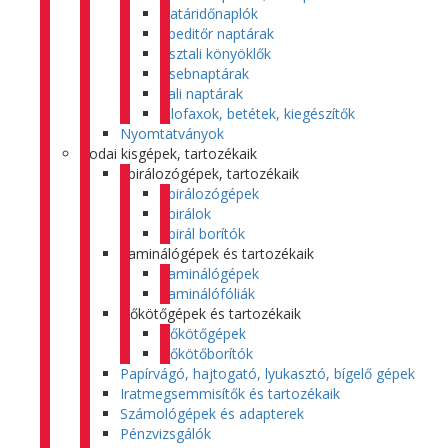
Határidőnaplók
Speditőr naptárak
Asztali könyöklők
Zsebnaptárak
Fali naptárak
Filofaxok, betétek, kiegészítők
Nyomtatványok
Irodai kisgépek, tartozékaik
Spirálozógépek, tartozékaik
Spirálozógépek
Spirálok
Spirál borítók
Laminálógépek és tartozékaik
Laminálógépek
Laminálófóliák
Hőkötőgépek és tartozékaik
Hőkötőgépek
Hőkötőborítók
Papírvágó, hajtogató, lyukasztó, bígelő gépek
Iratmegsemmisítők és tartozékaik
Számológépek és adapterek
Pénzvizsgálók