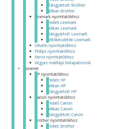
Utángyártott Brother
Pelikan Brother
Lexmark nyomtatókhoz
Eredeti Lexmark
Pelikan Lexmark
Utángyártott Lexmark
Töltőkészletek Lexmark
Olivetti nyomtatókhoz
Philips nyomtatókhoz
Xerox nyomtatókhoz
Vegyes márkájú tintapatronok
Tonerek
HP nyomtatókhoz
Eredeti HP
Pelikan HP
Utángyártott HP
Canon nyomtatókhoz
Eredeti Canon
Pelikan Canon
Utángyártott Canon
Brother nyomtatókhoz
Eredeti Brother