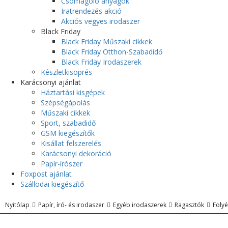
Csomagoló anyagok
Iratrendezés akció
Akciós vegyes irodaszer
Black Friday
Black Friday Műszaki cikkek
Black Friday Otthon-Szabadidő
Black Friday Irodaszerek
Készletkisöprés
Karácsonyi ajánlat
Háztartási kisgépek
Szépségápolás
Műszaki cikkek
Sport, szabadidő
GSM kiegészítők
Kisállat felszerelés
Karácsonyi dekoráció
Papír-írószer
Foxpost ajánlat
Szállodai kiegészítő
Nyitólap
Papír, író- és irodaszer
Egyéb irodaszerek
Ragasztók
Folyé