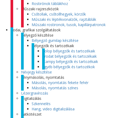
Rostirónok táblákhoz
Műszaki rajzeszközök
Csőtollak, csőtollhegyek, körzők
Műszaki és léptékvonalzók, rajztáblák
Műszaki rostironok, tusok, kapillárpatronok
Irodai, grafikai szolgáltatások
Bélyegző készítése
Bélyegző gumilap készítése
Bélyegzők és tartozékaik
Colop bélyegzők és tartozékaik
Trodat bélyegzők és tartozékaik
Stampy bélyegzők és tartozékaik
Egyéb bélyegzők és tartozékok
Névjegy készítése
Fénymásolás, nyomtatás
Másolás, nyomtatás fekete fehér
Másolás, nyomtatás színes
Lézergravírozás
Digitalizálás
Szkennelés
Hang, video digitalizálása
Iratkötészet