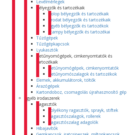
Levélmérlegek
Bélyegzők és tartozékaik
Colop bélyegzők és tartozékaik
Trodat bélyegzők és tartozékaik
Egyéb bélyegzők és tartozékok
Stampy bélyegzők és tartozékai
Tűzőgépek
Tűzőgépkapcsok
Lyukasztók
Betűnyomógépek, cimkenyomtatók és
tartozékaik
Betűnyomógépek, cimkenyomtatók
Betűnyomószalagok és tartozékok
Elemek, akkumulátorok, töltők
Árazógépek
Kartondoboz, csomagolás újrahasznosító gép
Egyéb irodaszerek
Ragasztók
Folyékony ragasztók, sprayk, stiftek
Ragasztószalagok, rollerek
Ragasztószalag adagolók
Hibajavítók
Gemkapcsok, iratcsipeszek, miltonkapcsok