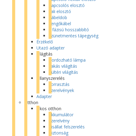
Kapcsolós elosztó
Fali elosztó
Kábeldob
Lengőkábel
3 fázisú hosszabbító
Szünetmentes tápegység
Érzékelő
Utazó adapter
Világítás
Hordozható lámpa
Lakás világítás
Kültéri világítás
Villanyszerelés
Forrasztás
Szerelvények
Adapter
Otthon
Okos otthon
Akkumulátor
Szerelvény
Kisállat felszerelés
Biztonság