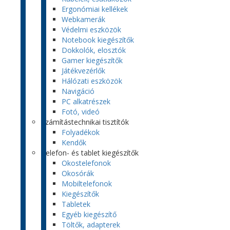
Ergonómiai kellékek
Webkamerák
Védelmi eszközök
Notebook kiegészítők
Dokkolók, elosztók
Gamer kiegészítők
Játékvezérlők
Hálózati eszközök
Navigáció
PC alkatrészek
Fotó, videó
Számítástechnikai tisztítók
Folyadékok
Kendők
Telefon- és tablet kiegészítők
Okostelefonok
Okosórák
Mobiltelefonok
Kiegészítők
Tabletek
Egyéb kiegészítő
Töltők, adapterek