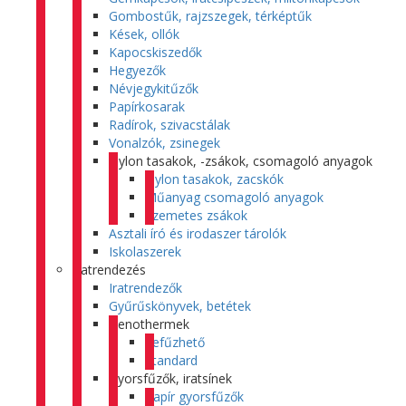
Gombostűk, rajzszegek, térképtűk
Kések, ollók
Kapocskiszedők
Hegyezők
Névjegykitűzők
Papírkosarak
Radírok, szivacstálak
Vonalzók, zsinegek
Nylon tasakok, -zsákok, csomagoló anyagok
Nylon tasakok, zacskók
Műanyag csomagoló anyagok
Szemetes zsákok
Asztali író és irodaszer tárolók
Iskolaszerek
Iratrendezés
Iratrendezők
Gyűrűskönyvek, betétek
Genothermek
Lefűzhető
Standard
Gyorsfűzők, iratsínek
Papír gyorsfűzők