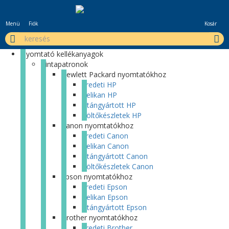
Menü
Fiók
Kosár
Nyomtató kellékanyagok
Tintapatronok
Hewlett Packard nyomtatókhoz
Eredeti HP
Pelikan HP
Utángyártott HP
Töltőkészletek HP
Canon nyomtatókhoz
Eredeti Canon
Pelikan Canon
Utángyártott Canon
Töltőkészletek Canon
Epson nyomtatókhoz
Eredeti Epson
Pelikan Epson
Utángyártott Epson
Brother nyomtatókhoz
Eredeti Brother