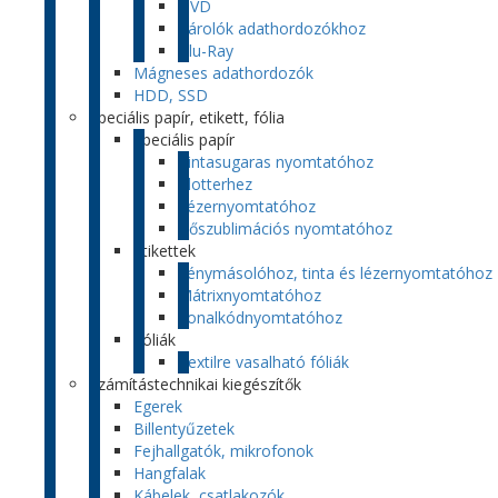
DVD
Tárolók adathordozókhoz
Blu-Ray
Mágneses adathordozók
HDD, SSD
Speciális papír, etikett, fólia
Speciális papír
Tintasugaras nyomtatóhoz
Plotterhez
Lézernyomtatóhoz
Hőszublimációs nyomtatóhoz
Etikettek
Fénymásolóhoz, tinta és lézernyomtatóhoz
Mátrixnyomtatóhoz
Vonalkódnyomtatóhoz
Fóliák
Textilre vasalható fóliák
Számítástechnikai kiegészítők
Egerek
Billentyűzetek
Fejhallgatók, mikrofonok
Hangfalak
Kábelek, csatlakozók