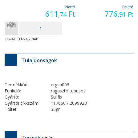
Nettó
Bruttó
611
Ft
776
,74
,91
Ft
AZONNAL
ÁTVEHETŐ
KISZÁLLÍTÁS 1-2 NAP
Tulajdonságok
Termékkód:
ergsu003
Funkció:
ragasztó tubusos
Gyártó:
Sulifix
Gyártói cikkszám:
117660 / 2099923
Töltet:
35gr
Termékleírás