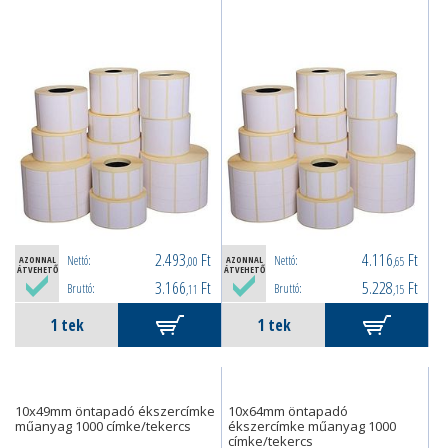
2.493
Ft
4.116
Ft
Nettó:
Nettó:
AZONNAL
,00
AZONNAL
,65
ÁTVEHETŐ
ÁTVEHETŐ
3.166
Ft
5.228
Ft
Bruttó:
Bruttó:
,11
,15
10x49mm öntapadó ékszercímke
10x64mm öntapadó
műanyag 1000 címke/tekercs
ékszercímke műanyag 1000
címke/tekercs