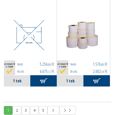
5.256
Ft
1.576
Ft
Nettó:
Nettó:
ÁTVEHETŐ
,00
ÁTVEHETŐ
,80
1-3 NAP
1-3 NAP
6.675
Ft
2.002
Ft
Bruttó:
Bruttó:
,12
,54
1
2
3
4
5