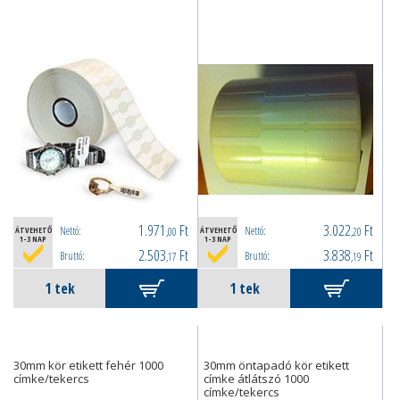
1.971
Ft
3.022
Ft
Nettó:
Nettó:
ÁTVEHETŐ
,00
ÁTVEHETŐ
,20
1-3 NAP
1-3 NAP
2.503
Ft
3.838
Ft
Bruttó:
Bruttó:
,17
,19
30mm kör etikett fehér 1000
30mm öntapadó kör etikett
címke/tekercs
címke átlátszó 1000
címke/tekercs