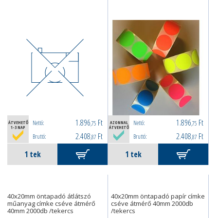
1.896
Ft
1.896
Ft
Nettó:
Nettó:
ÁTVEHETŐ
,75
AZONNAL
,75
1-3 NAP
ÁTVEHETŐ
2.408
Ft
2.408
Ft
Bruttó:
Bruttó:
,87
,87
40x20mm öntapadó átlátszó
40x20mm öntapadó papír címke
műanyag címke cséve átmérő
cséve átmérő 40mm 2000db
40mm 2000db /tekercs
/tekercs