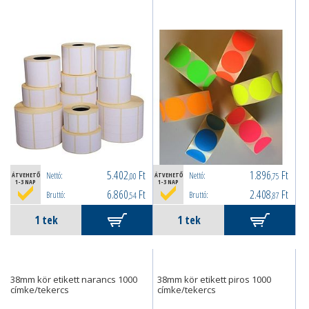
5.402
Ft
1.896
Ft
Nettó:
Nettó:
ÁTVEHETŐ
,00
ÁTVEHETŐ
,75
1-3 NAP
1-3 NAP
6.860
Ft
2.408
Ft
Bruttó:
Bruttó:
,54
,87
38mm kör etikett narancs 1000
38mm kör etikett piros 1000
címke/tekercs
címke/tekercs