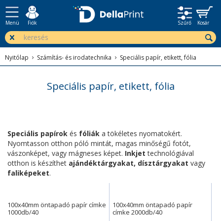
Menü
Fiók
Szűrő
Kosár
Nyitólap
Számítás- és irodatechnika
Speciális papír, etikett, fólia
Speciális papír, etikett, fólia
Speciális papírok
és
fóliák
a tökéletes nyomatokért.
Nyomtasson otthon póló mintát, magas minőségű fotót,
vászonképet, vagy mágneses képet.
Inkjet
technológiával
otthon is készíthet
ajándéktárgyakat, dísztárgyakat
vagy
faliképeket
.
100x40mm öntapadó papír címke
100x40mm öntapadó papír
1000db/40
címke 2000db/40