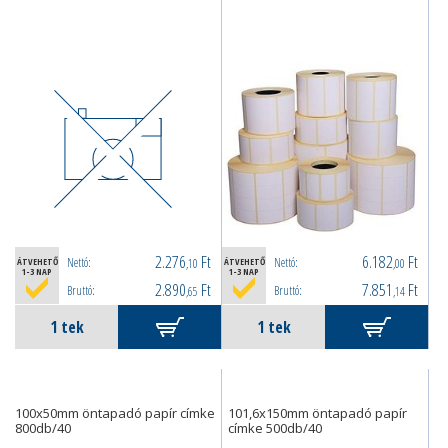
2.276
Ft
6.182
Ft
Nettó:
Nettó:
ÁTVEHETŐ
,10
ÁTVEHETŐ
,00
1-3 NAP
1-3 NAP
2.890
Ft
7.851
Ft
Bruttó:
Bruttó:
,65
,14
100x50mm öntapadó papír címke
101,6x150mm öntapadó papír
800db/40
címke 500db/40