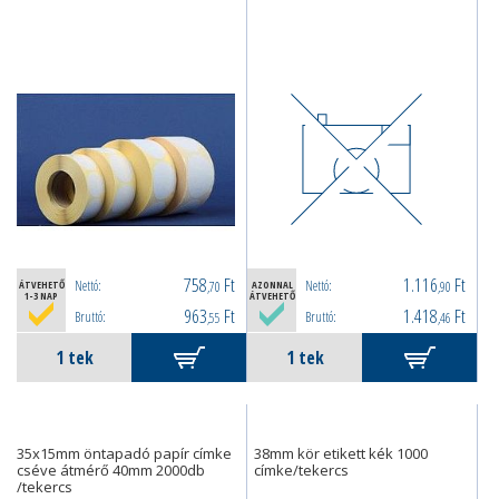
758
Ft
1.116
Ft
Nettó:
Nettó:
ÁTVEHETŐ
,70
AZONNAL
,90
1-3 NAP
ÁTVEHETŐ
963
Ft
1.418
Ft
Bruttó:
Bruttó:
,55
,46
35x15mm öntapadó papír címke
38mm kör etikett kék 1000
cséve átmérő 40mm 2000db
címke/tekercs
/tekercs