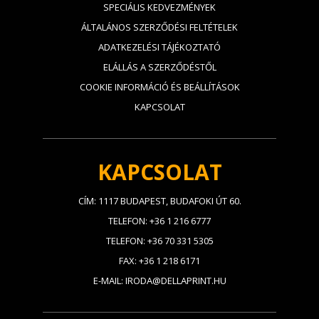
SPECIÁLIS KEDVEZMÉNYEK
ÁLTALÁNOS SZERZŐDÉSI FELTÉTELEK
ADATKEZELÉSI TÁJÉKOZTATÓ
ELÁLLÁS A SZERZŐDÉSTŐL
COOKIE INFORMÁCIÓ ÉS BEÁLLÍTÁSOK
KAPCSOLAT
KAPCSOLAT
CÍM: 1117 BUDAPEST, BUDAFOKI ÚT 60.
TELEFON: +36 1 216 6777
TELEFON: +36 70 331 5305
FAX: +36 1 218 6171
E-MAIL: IRODA@DELLAPRINT.HU