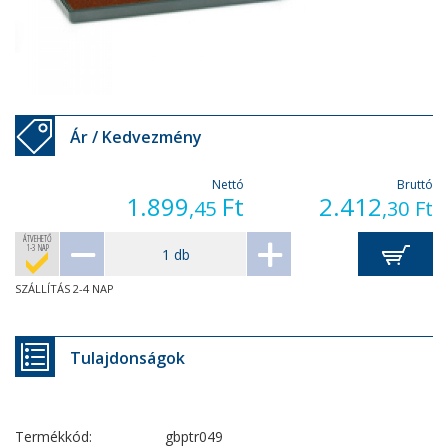
Ár / Kedvezmény
Nettó
Bruttó
1.899
Ft
2.412
,45
,30
Ft
ÁTVEHETŐ
1-3 NAP
SZÁLLÍTÁS 2-4 NAP
Tulajdonságok
Termékkód:
gbptr049