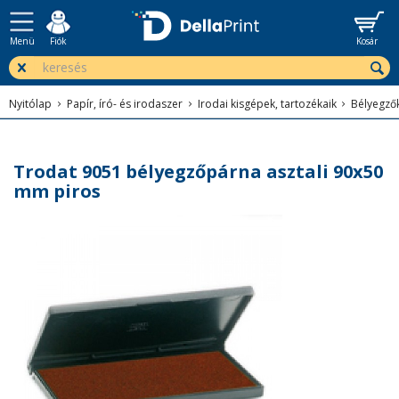
Menü
Fiók
Kosár
Nyitólap
Papír, író- és irodaszer
Irodai kisgépek, tartozékaik
Bélyegzők
Trodat 9051 bélyegzőpárna asztali 90x50
mm piros