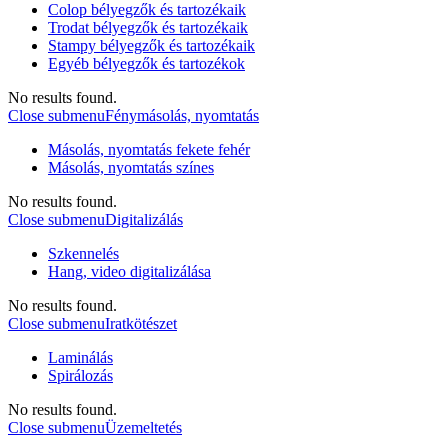
Colop bélyegzők és tartozékaik
Trodat bélyegzők és tartozékaik
Stampy bélyegzők és tartozékaik
Egyéb bélyegzők és tartozékok
No results found.
Close submenu
Fénymásolás, nyomtatás
Másolás, nyomtatás fekete fehér
Másolás, nyomtatás színes
No results found.
Close submenu
Digitalizálás
Szkennelés
Hang, video digitalizálása
No results found.
Close submenu
Iratkötészet
Laminálás
Spirálozás
No results found.
Close submenu
Üzemeltetés