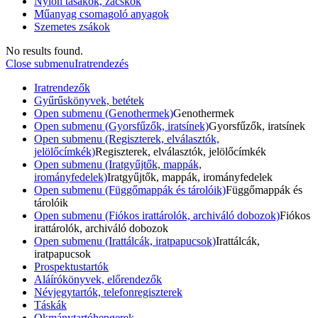
Nylon tasakok, zacskók
Műanyag csomagoló anyagok
Szemetes zsákok
No results found.
Close submenu
Iratrendezés
Iratrendezők
Gyűrűskönyvek, betétek
Open submenu (Genothermek)
Genothermek
Open submenu (Gyorsfűzők, iratsínek)
Gyorsfűzők, iratsínek
Open submenu (Regiszterek, elválasztók,
jelölőcímkék)
Regiszterek, elválasztók, jelölőcímkék
Open submenu (Iratgyűjtők, mappák,
irományfedelek)
Iratgyűjtők, mappák, irományfedelek
Open submenu (Függőmappák és tárolóik)
Függőmappák és
tárolóik
Open submenu (Fiókos irattárolók, archiváló dobozok)
Fiókos
irattárolók, archiváló dobozok
Open submenu (Irattálcák, iratpapucsok)
Irattálcák,
iratpapucsok
Prospektustartók
Aláírókönyvek, előrendezők
Névjegytartók, telefonregiszterek
Táskák
Okmánytartóhengerek