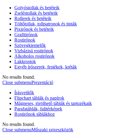
Golyóstollak és betéteik
Zseléstollak és betéteik
Rollerek és betéteik
Töltőtollak, tollpatronok és tinták
Pixirónok és betéteik
Grafitirónok
Rostirónok
Szövegkiemelők
Vizbázisú rostirónok
Alkoholos rostirónok
Lakkrostok
Egyéb írószerek, festékek, kréták
No results found.
Close submenu
Prezentáció
Írásvetítők
Flipchart táblák és papírok
Mágneses, törölhető táblák és tartozékaik
Parafatáblák, falitérképek
Rostirónok táblákhoz
No results found.
Close submenu
Műszaki rajzeszközök