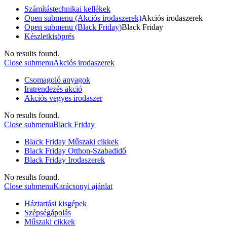
Számítástechnikai kellékek
Open submenu (Akciós irodaszerek)
Akciós irodaszerek
Open submenu (Black Friday)
Black Friday
Készletkisöprés
No results found.
Close submenu
Akciós irodaszerek
Csomagoló anyagok
Iratrendezés akció
Akciós vegyes irodaszer
No results found.
Close submenu
Black Friday
Black Friday Műszaki cikkek
Black Friday Otthon-Szabadidő
Black Friday Irodaszerek
No results found.
Close submenu
Karácsonyi ajánlat
Háztartási kisgépek
Szépségápolás
Műszaki cikkek