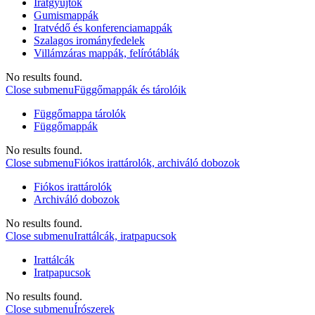
Iratgyűjtők
Gumismappák
Iratvédő és konferenciamappák
Szalagos irományfedelek
Villámzáras mappák, felírótáblák
No results found.
Close submenu
Függőmappák és tárolóik
Függőmappa tárolók
Függőmappák
No results found.
Close submenu
Fiókos irattárolók, archiváló dobozok
Fiókos irattárolók
Archiváló dobozok
No results found.
Close submenu
Irattálcák, iratpapucsok
Irattálcák
Iratpapucsok
No results found.
Close submenu
Írószerek