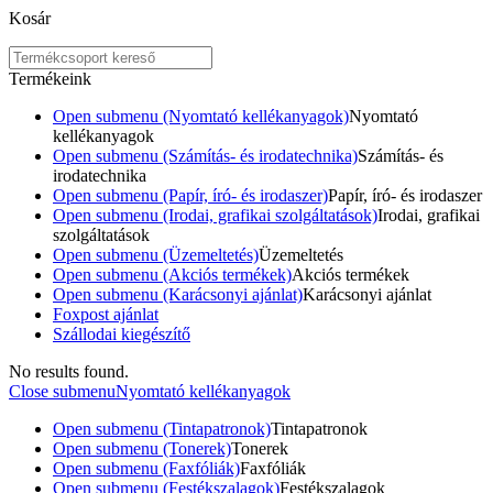
Kosár
Termékeink
Open submenu (Nyomtató kellékanyagok)
Nyomtató
kellékanyagok
Open submenu (Számítás- és irodatechnika)
Számítás- és
irodatechnika
Open submenu (Papír, író- és irodaszer)
Papír, író- és irodaszer
Open submenu (Irodai, grafikai szolgáltatások)
Irodai, grafikai
szolgáltatások
Open submenu (Üzemeltetés)
Üzemeltetés
Open submenu (Akciós termékek)
Akciós termékek
Open submenu (Karácsonyi ajánlat)
Karácsonyi ajánlat
Foxpost ajánlat
Szállodai kiegészítő
No results found.
Close submenu
Nyomtató kellékanyagok
Open submenu (Tintapatronok)
Tintapatronok
Open submenu (Tonerek)
Tonerek
Open submenu (Faxfóliák)
Faxfóliák
Open submenu (Festékszalagok)
Festékszalagok