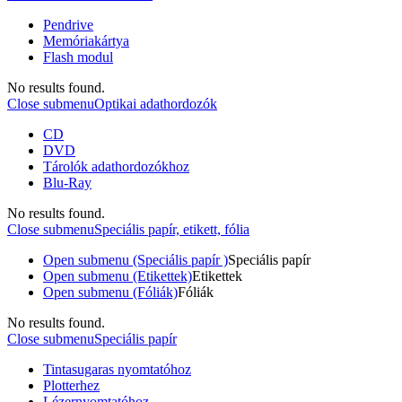
Pendrive
Memóriakártya
Flash modul
No results found.
Close submenu
Optikai adathordozók
CD
DVD
Tárolók adathordozókhoz
Blu-Ray
No results found.
Close submenu
Speciális papír, etikett, fólia
Open submenu (Speciális papír )
Speciális papír
Open submenu (Etikettek)
Etikettek
Open submenu (Fóliák)
Fóliák
No results found.
Close submenu
Speciális papír
Tintasugaras nyomtatóhoz
Plotterhez
Lézernyomtatóhoz