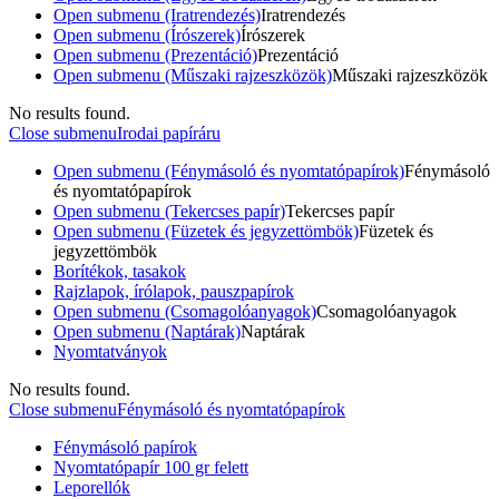
Open submenu (Iratrendezés)
Iratrendezés
Open submenu (Írószerek)
Írószerek
Open submenu (Prezentáció)
Prezentáció
Open submenu (Műszaki rajzeszközök)
Műszaki rajzeszközök
No results found.
Close submenu
Irodai papíráru
Open submenu (Fénymásoló és nyomtatópapírok)
Fénymásoló
és nyomtatópapírok
Open submenu (Tekercses papír)
Tekercses papír
Open submenu (Füzetek és jegyzettömbök)
Füzetek és
jegyzettömbök
Borítékok, tasakok
Rajzlapok, írólapok, pauszpapírok
Open submenu (Csomagolóanyagok)
Csomagolóanyagok
Open submenu (Naptárak)
Naptárak
Nyomtatványok
No results found.
Close submenu
Fénymásoló és nyomtatópapírok
Fénymásoló papírok
Nyomtatópapír 100 gr felett
Leporellók