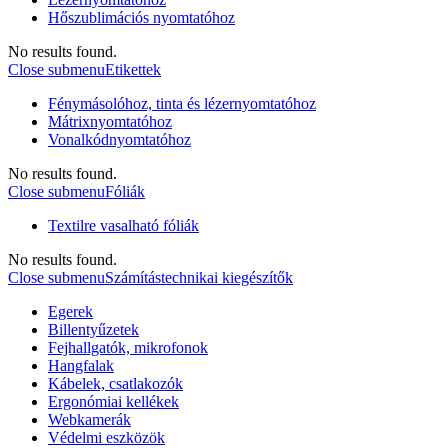
Hőszublimációs nyomtatóhoz
No results found.
Close submenu
Etikettek
Fénymásolóhoz, tinta és lézernyomtatóhoz
Mátrixnyomtatóhoz
Vonalkódnyomtatóhoz
No results found.
Close submenu
Fóliák
Textilre vasalható fóliák
No results found.
Close submenu
Számítástechnikai kiegészítők
Egerek
Billentyűzetek
Fejhallgatók, mikrofonok
Hangfalak
Kábelek, csatlakozók
Ergonómiai kellékek
Webkamerák
Védelmi eszközök