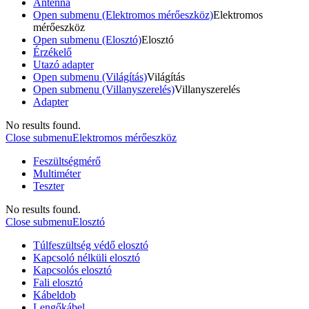
Antenna
Open submenu (Elektromos mérőeszköz)
Elektromos
mérőeszköz
Open submenu (Elosztó)
Elosztó
Érzékelő
Utazó adapter
Open submenu (Világítás)
Világítás
Open submenu (Villanyszerelés)
Villanyszerelés
Adapter
No results found.
Close submenu
Elektromos mérőeszköz
Feszültségmérő
Multiméter
Teszter
No results found.
Close submenu
Elosztó
Túlfeszültség védő elosztó
Kapcsoló nélküli elosztó
Kapcsolós elosztó
Fali elosztó
Kábeldob
Lengőkábel