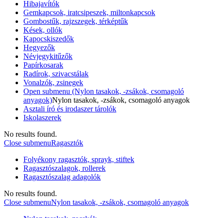
Hibajavítók
Gemkapcsok, iratcsipeszek, miltonkapcsok
Gombostűk, rajzszegek, térképtűk
Kések, ollók
Kapocskiszedők
Hegyezők
Névjegykitűzők
Papírkosarak
Radírok, szivacstálak
Vonalzók, zsinegek
Open submenu (Nylon tasakok, -zsákok, csomagoló
anyagok)
Nylon tasakok, -zsákok, csomagoló anyagok
Asztali író és irodaszer tárolók
Iskolaszerek
No results found.
Close submenu
Ragasztók
Folyékony ragasztók, sprayk, stiftek
Ragasztószalagok, rollerek
Ragasztószalag adagolók
No results found.
Close submenu
Nylon tasakok, -zsákok, csomagoló anyagok