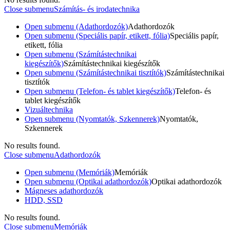
Close submenu
Számítás- és irodatechnika
Open submenu (Adathordozók)
Adathordozók
Open submenu (Speciális papír, etikett, fólia)
Speciális papír,
etikett, fólia
Open submenu (Számítástechnikai
kiegészítők)
Számítástechnikai kiegészítők
Open submenu (Számítástechnikai tisztítók)
Számítástechnikai
tisztítók
Open submenu (Telefon- és tablet kiegészítők)
Telefon- és
tablet kiegészítők
Vizuáltechnika
Open submenu (Nyomtatók, Szkennerek)
Nyomtatók,
Szkennerek
No results found.
Close submenu
Adathordozók
Open submenu (Memóriák)
Memóriák
Open submenu (Optikai adathordozók)
Optikai adathordozók
Mágneses adathordozók
HDD, SSD
No results found.
Close submenu
Memóriák