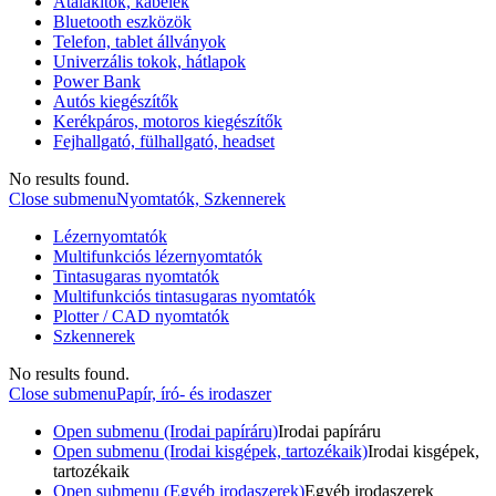
Átalakítók, kábelek
Bluetooth eszközök
Telefon, tablet állványok
Univerzális tokok, hátlapok
Power Bank
Autós kiegészítők
Kerékpáros, motoros kiegészítők
Fejhallgató, fülhallgató, headset
No results found.
Close submenu
Nyomtatók, Szkennerek
Lézernyomtatók
Multifunkciós lézernyomtatók
Tintasugaras nyomtatók
Multifunkciós tintasugaras nyomtatók
Plotter / CAD nyomtatók
Szkennerek
No results found.
Close submenu
Papír, író- és irodaszer
Open submenu (Irodai papíráru)
Irodai papíráru
Open submenu (Irodai kisgépek, tartozékaik)
Irodai kisgépek,
tartozékaik
Open submenu (Egyéb irodaszerek)
Egyéb irodaszerek