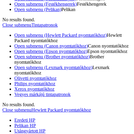
Open submenu (Festékhengerek)
Festékhengerek
Open submenu (Pelikan)
Pelikan
No results found.
Close submenu
Tintapatronok
Open submenu (Hewlett Packard nyomtatókhoz)
Hewlett
Packard nyomtatókhoz
Open submenu (Canon nyomtatókhoz)
Canon nyomtatókhoz
Open submenu (Epson nyomtatókhoz)
Epson nyomtatókhoz
Open submenu (Brother nyomtatókhoz)
Brother
nyomtatókhoz
Open submenu (Lexmark nyomtatókhoz)
Lexmark
nyomtatókhoz
Olivetti nyomtatókhoz
Philips nyomtatókhoz
Xerox nyomtatókhoz
Vegyes márkájú tintapatronok
No results found.
Close submenu
Hewlett Packard nyomtatókhoz
Eredeti HP
Pelikan HP
Utángyártott HP