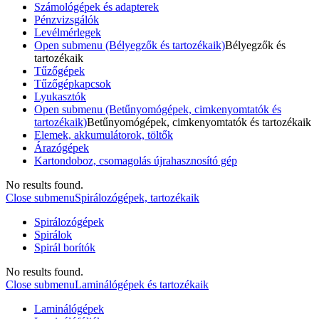
Számológépek és adapterek
Pénzvizsgálók
Levélmérlegek
Open submenu (Bélyegzők és tartozékaik)
Bélyegzők és
tartozékaik
Tűzőgépek
Tűzőgépkapcsok
Lyukasztók
Open submenu (Betűnyomógépek, cimkenyomtatók és
tartozékaik)
Betűnyomógépek, cimkenyomtatók és tartozékaik
Elemek, akkumulátorok, töltők
Árazógépek
Kartondoboz, csomagolás újrahasznosító gép
No results found.
Close submenu
Spirálozógépek, tartozékaik
Spirálozógépek
Spirálok
Spirál borítók
No results found.
Close submenu
Laminálógépek és tartozékaik
Laminálógépek