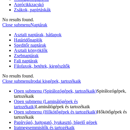
Aprócikkzacskó
Zsákok, papírtáskák
No results found.
Close submenu
Naptárak
Asztali naptárak, hátlapok
Határidőnaplók
Speditőr naptárak
Asztali könyöklők
Zsebnaptárak
Fali naptárak
Filofaxok, betétek, kiegészítők
No results found.
Close submenu
Irodai kisgépek, tartozékaik
Open submenu (Spirálozógépek, tartozékaik)
Spirálozógépek,
tartozékaik
Open submenu (Laminálógépek és
tartozékaik)
Laminálógépek és tartozékaik
Open submenu (Hőkötőgépek és tartozékaik)
Hőkötőgépek és
tartozékaik
Papírvágó, hajtogató, lyukasztó, bígelő gépek
Iratmegsemmisítők és tartozékaik