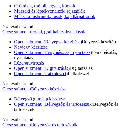
Csőtollak, csőtollhegyek, körzők
Műszaki és léptékvonalzók, rajztáblák
Műszaki rostironok, tusok, kapillárpatronok
No results found.
Close submenu
Irodai, grafikai szolgáltatások
Open submenu (Bélyegző készítése)
Bélyegző készítése
Névjegy készítése
Open submenu (Fénymásolás, nyomtatás)
Fénymásolás,
nyomtatás
Lézergravírozás
Open submenu (Digitalizálás)
Digitalizálás
Open submenu (Iratkötészet)
Iratkötészet
No results found.
Close submenu
Bélyegző készítése
Bélyegző gumilap készítése
Open submenu (Bélyegzők és tartozékaik)
Bélyegzők és
tartozékaik
No results found.
Close submenu
Bélyegzők és tartozékaik