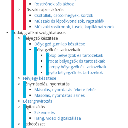
Rostirónok táblákhoz
Műszaki rajzeszközök
Csőtollak, csőtollhegyek, körzők
Műszaki és léptékvonalzók, rajztáblák
Műszaki rostironok, tusok, kapillárpatronok
Irodai, grafikai szolgáltatások
Bélyegző készítése
Bélyegző gumilap készítése
Bélyegzők és tartozékaik
Colop bélyegzők és tartozékaik
Trodat bélyegzők és tartozékaik
Stampy bélyegzők és tartozékaik
Egyéb bélyegzők és tartozékok
Névjegy készítése
Fénymásolás, nyomtatás
Másolás, nyomtatás fekete fehér
Másolás, nyomtatás színes
Lézergravírozás
Digitalizálás
Szkennelés
Hang, video digitalizálása
Iratkötészet