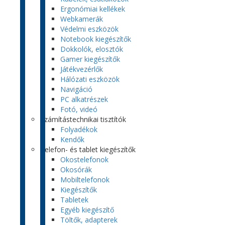
Ergonómiai kellékek
Webkamerák
Védelmi eszközök
Notebook kiegészítők
Dokkolók, elosztók
Gamer kiegészítők
Játékvezérlők
Hálózati eszközök
Navigáció
PC alkatrészek
Fotó, videó
Számítástechnikai tisztítók
Folyadékok
Kendők
Telefon- és tablet kiegészítők
Okostelefonok
Okosórák
Mobiltelefonok
Kiegészítők
Tabletek
Egyéb kiegészítő
Töltők, adapterek