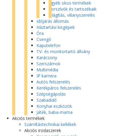
Egyéb okos termékek
Porszívók és tartozékaik
Világítás, villanyszerelés
Időjárás állomás
Háztartási kisgépek
Óra
Csengő
Kaputelefon
TV- és monitortartó állvány
Karácsony
Szerszámok
Multimédia
IP kamera
Autós felszerelés
Kerékpáros felszerelés
Szépségápolás
Szabadidő
Konyhai eszközök
Játék, baba-mama
Akciós termékek
Számítástechnikai kellékek
Akciós irodaszerek