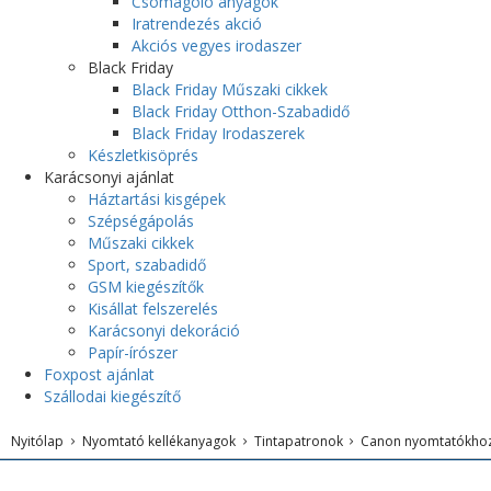
Csomagoló anyagok
Iratrendezés akció
Akciós vegyes irodaszer
Black Friday
Black Friday Műszaki cikkek
Black Friday Otthon-Szabadidő
Black Friday Irodaszerek
Készletkisöprés
Karácsonyi ajánlat
Háztartási kisgépek
Szépségápolás
Műszaki cikkek
Sport, szabadidő
GSM kiegészítők
Kisállat felszerelés
Karácsonyi dekoráció
Papír-írószer
Foxpost ajánlat
Szállodai kiegészítő
Nyitólap
Nyomtató kellékanyagok
Tintapatronok
Canon nyomtatókho