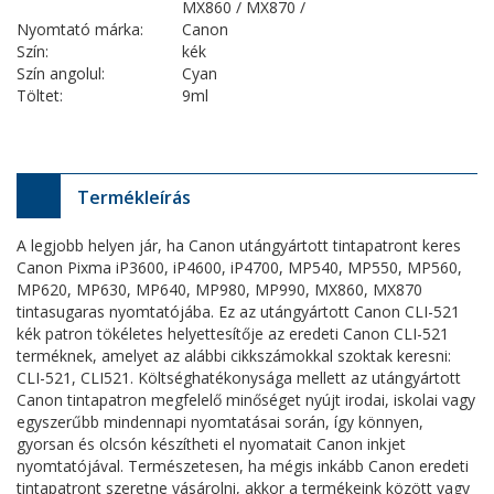
MX860 / MX870 /
Nyomtató márka:
Canon
Szín:
kék
Szín angolul:
Cyan
Töltet:
9ml
Termékleírás
A legjobb helyen jár, ha Canon utángyártott tintapatront keres
Canon Pixma iP3600, iP4600, iP4700, MP540, MP550, MP560,
MP620, MP630, MP640, MP980, MP990, MX860, MX870
tintasugaras nyomtatójába. Ez az utángyártott Canon CLI-521
kék patron tökéletes helyettesítője az eredeti Canon CLI-521
terméknek, amelyet az alábbi cikkszámokkal szoktak keresni:
CLI-521, CLI521. Költséghatékonysága mellett az utángyártott
Canon tintapatron megfelelő minőséget nyújt irodai, iskolai vagy
egyszerűbb mindennapi nyomtatásai során, így könnyen,
gyorsan és olcsón készítheti el nyomatait Canon inkjet
nyomtatójával. Természetesen, ha mégis inkább Canon eredeti
tintapatront szeretne vásárolni, akkor a termékeink között vagy