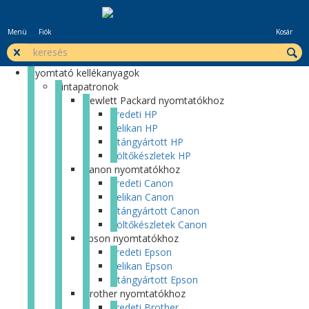
Menü
Fiók
Kosár
Nyomtató kellékanyagok
Tintapatronok
Hewlett Packard nyomtatókhoz
Eredeti HP
Pelikan HP
Utángyártott HP
Töltőkészletek HP
Canon nyomtatókhoz
Eredeti Canon
Pelikan Canon
Utángyártott Canon
Töltőkészletek Canon
Epson nyomtatókhoz
Eredeti Epson
Pelikan Epson
Utángyártott Epson
Brother nyomtatókhoz
Eredeti Brother