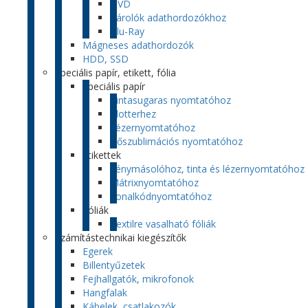
DVD
Tárolók adathordozókhoz
Blu-Ray
Mágneses adathordozók
HDD, SSD
Speciális papír, etikett, fólia
Speciális papír
Tintasugaras nyomtatóhoz
Plotterhez
Lézernyomtatóhoz
Hőszublimációs nyomtatóhoz
Etikettek
Fénymásolóhoz, tinta és lézernyomtatóhoz
Mátrixnyomtatóhoz
Vonalkódnyomtatóhoz
Fóliák
Textilre vasalható fóliák
Számítástechnikai kiegészítők
Egerek
Billentyűzetek
Fejhallgatók, mikrofonok
Hangfalak
Kábelek, csatlakozók