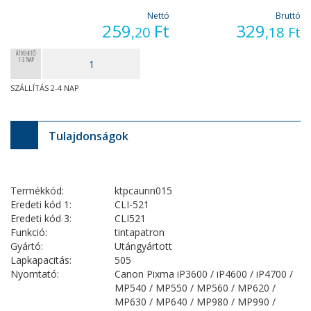
Nettó
Bruttó
259
Ft
329
,20
,18
Ft
ÁTVEHETŐ
1-3 NAP
SZÁLLÍTÁS 2-4 NAP
Tulajdonságok
Termékkód:
ktpcaunn015
Eredeti kód 1:
CLI-521
Eredeti kód 3:
CLI521
Funkció:
tintapatron
Gyártó:
Utángyártott
Lapkapacitás:
505
Nyomtató:
Canon Pixma iP3600 / iP4600 / iP4700 /
MP540 / MP550 / MP560 / MP620 /
MP630 / MP640 / MP980 / MP990 /