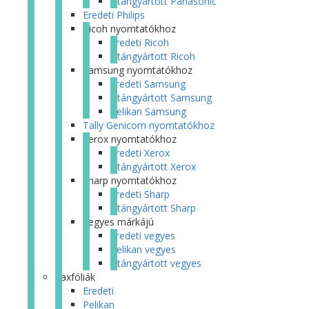
Utángyártott Panasonic
Eredeti Philips
Ricoh nyomtatókhoz
Eredeti Ricoh
Utángyártott Ricoh
Samsung nyomtatókhoz
Eredeti Samsung
Utángyártott Samsung
Pelikan Samsung
Tally Genicom nyomtatókhoz
Xerox nyomtatókhoz
Eredeti Xerox
Utángyártott Xerox
Sharp nyomtatókhoz
Eredeti Sharp
Utángyártott Sharp
Vegyes márkájú
Eredeti vegyes
Pelikan vegyes
Utángyártott vegyes
Faxfóliák
Eredeti
Pelikan