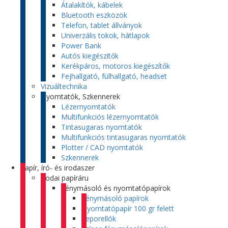
Átalakítók, kábelek
Bluetooth eszközök
Telefon, tablet állványok
Univerzális tokok, hátlapok
Power Bank
Autós kiegészítők
Kerékpáros, motoros kiegészítők
Fejhallgató, fülhallgató, headset
Vizuáltechnika
Nyomtatók, Szkennerek
Lézernyomtatók
Multifunkciós lézernyomtatók
Tintasugaras nyomtatók
Multifunkciós tintasugaras nyomtatók
Plotter / CAD nyomtatók
Szkennerek
Papír, író- és irodaszer
Irodai papíráru
Fénymásoló és nyomtatópapírok
Fénymásoló papírok
Nyomtatópapír 100 gr felett
Leporellók