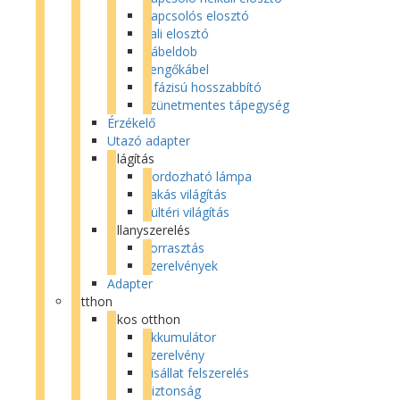
Kapcsolós elosztó
Fali elosztó
Kábeldob
Lengőkábel
3 fázisú hosszabbító
Szünetmentes tápegység
Érzékelő
Utazó adapter
Világítás
Hordozható lámpa
Lakás világítás
Kültéri világítás
Villanyszerelés
Forrasztás
Szerelvények
Adapter
Otthon
Okos otthon
Akkumulátor
Szerelvény
Kisállat felszerelés
Biztonság