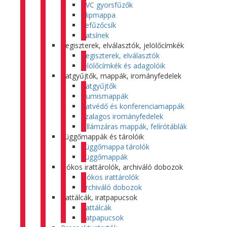
PVC gyorsfűzők
Klipmappa
Lefűzőcsík
Iratsínek
Regiszterek, elválasztók, jelölőcímkék
Regiszterek, elválasztók
Jelölőcímkék és adagolóik
Iratgyűjtők, mappák, irományfedelek
Iratgyűjtők
Gumismappák
Iratvédő és konferenciamappák
Szalagos irományfedelek
Villámzáras mappák, felírótáblák
Függőmappák és tárolóik
Függőmappa tárolók
Függőmappák
Fiókos irattárolók, archiváló dobozok
Fiókos irattárolók
Archiváló dobozok
Irattálcák, iratpapucsok
Irattálcák
Iratpapucsok