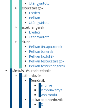
Utángyártott
Festékszalagok
Eredeti
Pelikan
Utángyártott
Festékhengerek
Eredeti
Utángyártott
Pelikan
Pelikan tintapatronok
Pelikan tonerek
Pelikan faxfóliák
Pelikan festékszalagok
Pelikan festékhengerek
Számítás- és irodatechnika
Adathordozók
Memóriák
Pendrive
Memóriakártya
Flash modul
Optikai adathordozók
CD