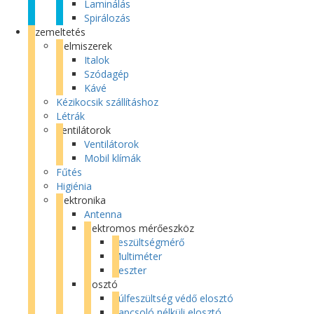
Laminálás
Spirálozás
Üzemeltetés
Élelmiszerek
Italok
Szódagép
Kávé
Kézikocsik szállításhoz
Létrák
Ventilátorok
Ventilátorok
Mobil klímák
Fűtés
Higiénia
Elektronika
Antenna
Elektromos mérőeszköz
Feszültségmérő
Multiméter
Teszter
Elosztó
Túlfeszültség védő elosztó
Kapcsoló nélküli elosztó