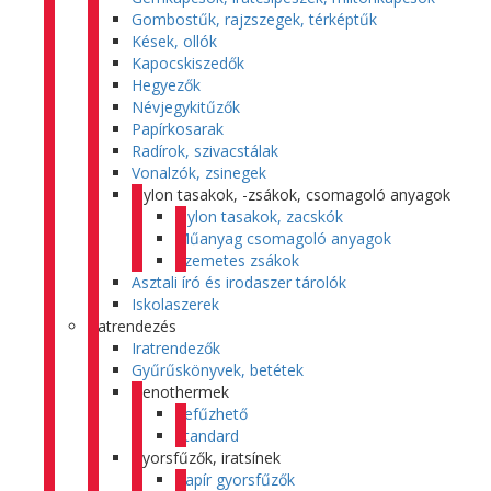
Gombostűk, rajzszegek, térképtűk
Kések, ollók
Kapocskiszedők
Hegyezők
Névjegykitűzők
Papírkosarak
Radírok, szivacstálak
Vonalzók, zsinegek
Nylon tasakok, -zsákok, csomagoló anyagok
Nylon tasakok, zacskók
Műanyag csomagoló anyagok
Szemetes zsákok
Asztali író és irodaszer tárolók
Iskolaszerek
Iratrendezés
Iratrendezők
Gyűrűskönyvek, betétek
Genothermek
Lefűzhető
Standard
Gyorsfűzők, iratsínek
Papír gyorsfűzők