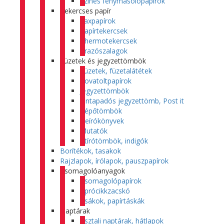
Színes fénymásolópapírok
Tekercses papír
Faxpapírok
Papírtekercsek
Thermotekercsek
Árazószalagok
Füzetek és jegyzettömbök
Füzetek, füzetalátétek
Rovatoltpapírok
Jegyzettömbök
Öntapadós jegyzettömb, Post it
Tépőtömbök
Beírókönyvek
Mutatók
Átírótömbök, indigók
Borítékok, tasakok
Rajzlapok, írólapok, pauszpapírok
Csomagolóanyagok
Csomagolópapírok
Aprócikkzacskó
Zsákok, papírtáskák
Naptárak
Asztali naptárak, hátlapok