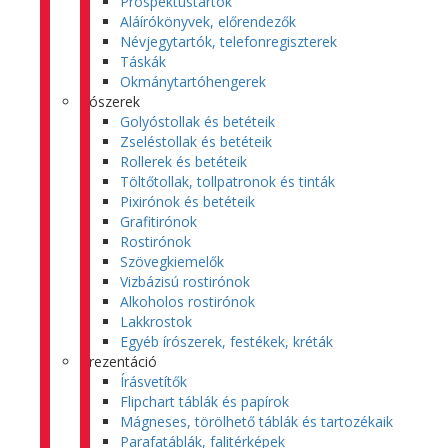
Prospektustartók
Aláírókönyvek, előrendezők
Névjegytartók, telefonregiszterek
Táskák
Okmánytartóhengerek
Írószerek
Golyóstollak és betéteik
Zseléstollak és betéteik
Rollerek és betéteik
Töltőtollak, tollpatronok és tinták
Pixirónok és betéteik
Grafitirónok
Rostirónok
Szövegkiemelők
Vizbázisú rostirónok
Alkoholos rostirónok
Lakkrostok
Egyéb írószerek, festékek, kréták
Prezentáció
Írásvetítők
Flipchart táblák és papírok
Mágneses, törölhető táblák és tartozékaik
Parafatáblák, falitérképek