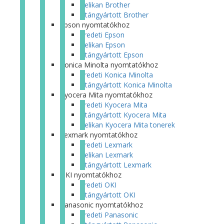
Pelikan Brother
Utángyártott Brother
Epson nyomtatókhoz
Eredeti Epson
Pelikan Epson
Utángyártott Epson
Konica Minolta nyomtatókhoz
Eredeti Konica Minolta
Utángyártott Konica Minolta
Kyocera Mita nyomtatókhoz
Eredeti Kyocera Mita
Utángyártott Kyocera Mita
Pelikan Kyocera Mita tonerek
Lexmark nyomtatókhoz
Eredeti Lexmark
Pelikan Lexmark
Utángyártott Lexmark
OKI nyomtatókhoz
Eredeti OKI
Utángyártott OKI
Panasonic nyomtatókhoz
Eredeti Panasonic