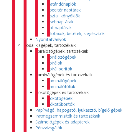
Határidőnaplók
Speditőr naptárak
Asztali könyöklők
Zsebnaptárak
Fali naptárak
Filofaxok, betétek, kiegészítők
Nyomtatványok
Irodai kisgépek, tartozékaik
Spirálozógépek, tartozékaik
Spirálozógépek
Spirálok
Spirál borítók
Laminálógépek és tartozékaik
Laminálógépek
Laminálófóliák
Hőkötőgépek és tartozékaik
Hőkötőgépek
Hőkötőborítók
Papírvágó, hajtogató, lyukasztó, bígelő gépek
Iratmegsemmisítők és tartozékaik
Számológépek és adapterek
Pénzvizsgálók