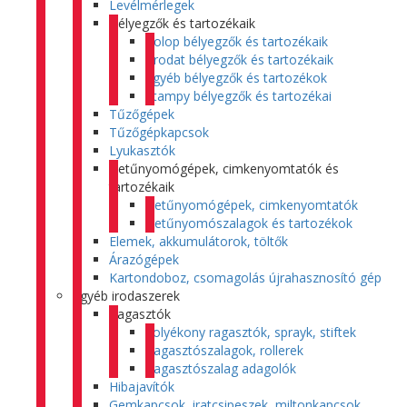
Levélmérlegek
Bélyegzők és tartozékaik
Colop bélyegzők és tartozékaik
Trodat bélyegzők és tartozékaik
Egyéb bélyegzők és tartozékok
Stampy bélyegzők és tartozékai
Tűzőgépek
Tűzőgépkapcsok
Lyukasztók
Betűnyomógépek, cimkenyomtatók és
tartozékaik
Betűnyomógépek, cimkenyomtatók
Betűnyomószalagok és tartozékok
Elemek, akkumulátorok, töltők
Árazógépek
Kartondoboz, csomagolás újrahasznosító gép
Egyéb irodaszerek
Ragasztók
Folyékony ragasztók, sprayk, stiftek
Ragasztószalagok, rollerek
Ragasztószalag adagolók
Hibajavítók
Gemkapcsok, iratcsipeszek, miltonkapcsok