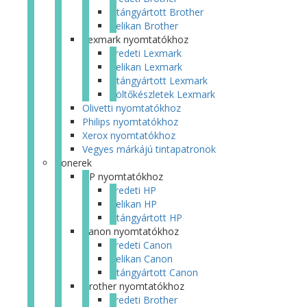
Utángyártott Brother
Pelikan Brother
Lexmark nyomtatókhoz
Eredeti Lexmark
Pelikan Lexmark
Utángyártott Lexmark
Töltőkészletek Lexmark
Olivetti nyomtatókhoz
Philips nyomtatókhoz
Xerox nyomtatókhoz
Vegyes márkájú tintapatronok
Tonerek
HP nyomtatókhoz
Eredeti HP
Pelikan HP
Utángyártott HP
Canon nyomtatókhoz
Eredeti Canon
Pelikan Canon
Utángyártott Canon
Brother nyomtatókhoz
Eredeti Brother