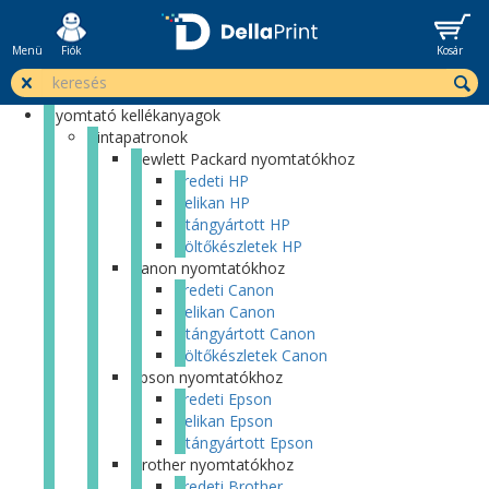
Menü
Fiók
Kosár
Nyomtató kellékanyagok
Tintapatronok
Hewlett Packard nyomtatókhoz
Eredeti HP
Pelikan HP
Utángyártott HP
Töltőkészletek HP
Canon nyomtatókhoz
Eredeti Canon
Pelikan Canon
Utángyártott Canon
Töltőkészletek Canon
Epson nyomtatókhoz
Eredeti Epson
Pelikan Epson
Utángyártott Epson
Brother nyomtatókhoz
Eredeti Brother