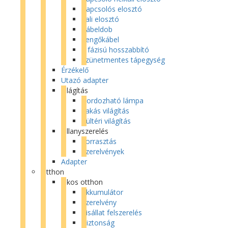
Kapcsolós elosztó
Fali elosztó
Kábeldob
Lengőkábel
3 fázisú hosszabbító
Szünetmentes tápegység
Érzékelő
Utazó adapter
Világítás
Hordozható lámpa
Lakás világítás
Kültéri világítás
Villanyszerelés
Forrasztás
Szerelvények
Adapter
Otthon
Okos otthon
Akkumulátor
Szerelvény
Kisállat felszerelés
Biztonság