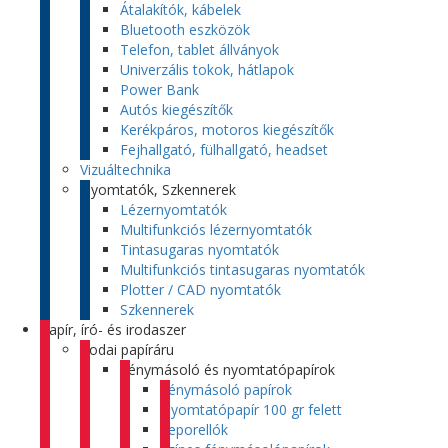
Átalakítók, kábelek
Bluetooth eszközök
Telefon, tablet állványok
Univerzális tokok, hátlapok
Power Bank
Autós kiegészítők
Kerékpáros, motoros kiegészítők
Fejhallgató, fülhallgató, headset
Vizuáltechnika
Nyomtatók, Szkennerek
Lézernyomtatók
Multifunkciós lézernyomtatók
Tintasugaras nyomtatók
Multifunkciós tintasugaras nyomtatók
Plotter / CAD nyomtatók
Szkennerek
Papír, író- és irodaszer
Irodai papíráru
Fénymásoló és nyomtatópapírok
Fénymásoló papírok
Nyomtatópapír 100 gr felett
Leporellók