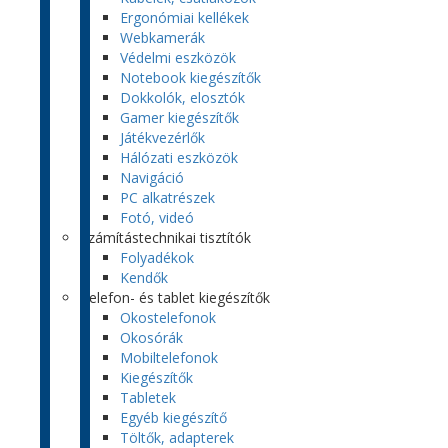
Ergonómiai kellékek
Webkamerák
Védelmi eszközök
Notebook kiegészítők
Dokkolók, elosztók
Gamer kiegészítők
Játékvezérlők
Hálózati eszközök
Navigáció
PC alkatrészek
Fotó, videó
Számítástechnikai tisztítók
Folyadékok
Kendők
Telefon- és tablet kiegészítők
Okostelefonok
Okosórák
Mobiltelefonok
Kiegészítők
Tabletek
Egyéb kiegészítő
Töltők, adapterek