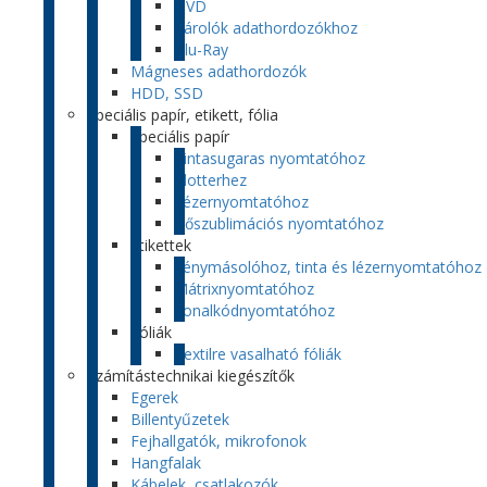
DVD
Tárolók adathordozókhoz
Blu-Ray
Mágneses adathordozók
HDD, SSD
Speciális papír, etikett, fólia
Speciális papír
Tintasugaras nyomtatóhoz
Plotterhez
Lézernyomtatóhoz
Hőszublimációs nyomtatóhoz
Etikettek
Fénymásolóhoz, tinta és lézernyomtatóhoz
Mátrixnyomtatóhoz
Vonalkódnyomtatóhoz
Fóliák
Textilre vasalható fóliák
Számítástechnikai kiegészítők
Egerek
Billentyűzetek
Fejhallgatók, mikrofonok
Hangfalak
Kábelek, csatlakozók