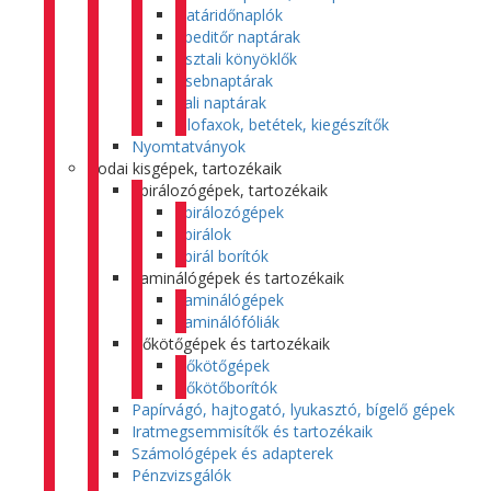
Határidőnaplók
Speditőr naptárak
Asztali könyöklők
Zsebnaptárak
Fali naptárak
Filofaxok, betétek, kiegészítők
Nyomtatványok
Irodai kisgépek, tartozékaik
Spirálozógépek, tartozékaik
Spirálozógépek
Spirálok
Spirál borítók
Laminálógépek és tartozékaik
Laminálógépek
Laminálófóliák
Hőkötőgépek és tartozékaik
Hőkötőgépek
Hőkötőborítók
Papírvágó, hajtogató, lyukasztó, bígelő gépek
Iratmegsemmisítők és tartozékaik
Számológépek és adapterek
Pénzvizsgálók