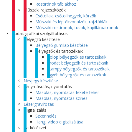
Rostirónok táblákhoz
Műszaki rajzeszközök
Csőtollak, csőtollhegyek, körzők
Műszaki és léptékvonalzók, rajztáblák
Műszaki rostironok, tusok, kapillárpatronok
Irodai, grafikai szolgáltatások
Bélyegző készítése
Bélyegző gumilap készítése
Bélyegzők és tartozékaik
Colop bélyegzők és tartozékaik
Trodat bélyegzők és tartozékaik
Stampy bélyegzők és tartozékaik
Egyéb bélyegzők és tartozékok
Névjegy készítése
Fénymásolás, nyomtatás
Másolás, nyomtatás fekete fehér
Másolás, nyomtatás színes
Lézergravírozás
Digitalizálás
Szkennelés
Hang, video digitalizálása
Iratkötészet