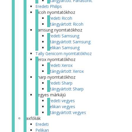
Utángyártott Panasonic
Eredeti Philips
Ricoh nyomtatókhoz
Eredeti Ricoh
Utángyártott Ricoh
Samsung nyomtatókhoz
Eredeti Samsung
Utángyártott Samsung
Pelikan Samsung
Tally Genicom nyomtatókhoz
Xerox nyomtatókhoz
Eredeti Xerox
Utángyártott Xerox
Sharp nyomtatókhoz
Eredeti Sharp
Utángyártott Sharp
Vegyes márkájú
Eredeti vegyes
Pelikan vegyes
Utángyártott vegyes
Faxfóliák
Eredeti
Pelikan