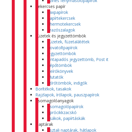
Színes fénymásolópapírok
Tekercses papír
Faxpapírok
Papírtekercsek
Thermotekercsek
Árazószalagok
Füzetek és jegyzettömbök
Füzetek, füzetalátétek
Rovatoltpapírok
Jegyzettömbök
Öntapadós jegyzettömb, Post it
Tépőtömbök
Beírókönyvek
Mutatók
Átírótömbök, indigók
Borítékok, tasakok
Rajzlapok, írólapok, pauszpapírok
Csomagolóanyagok
Csomagolópapírok
Aprócikkzacskó
Zsákok, papírtáskák
Naptárak
Asztali naptárak, hátlapok