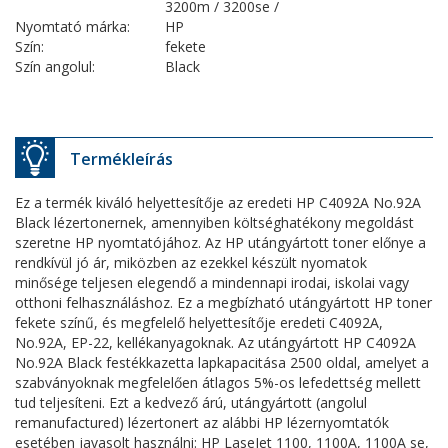
3200m / 3200se /
Nyomtató márka:
HP
Szín:
fekete
Szín angolul:
Black
Termékleírás
Ez a termék kiváló helyettesítője az eredeti HP C4092A No.92A
Black lézertonernek, amennyiben költséghatékony megoldást
szeretne HP nyomtatójához. Az HP utángyártott toner előnye a
rendkívül jó ár, miközben az ezekkel készült nyomatok
minősége teljesen elegendő a mindennapi irodai, iskolai vagy
otthoni felhasználáshoz. Ez a megbízható utángyártott HP toner
fekete színű, és megfelelő helyettesítője eredeti C4092A,
No.92A, EP-22, kellékanyagoknak. Az utángyártott HP C4092A
No.92A Black festékkazetta lapkapacitása 2500 oldal, amelyet a
szabványoknak megfelelően átlagos 5%-os lefedettség mellett
tud teljesíteni. Ezt a kedvező árú, utángyártott (angolul
remanufactured) lézertonert az alábbi HP lézernyomtatók
esetében javasolt használni: HP LaseJet 1100, 1100A, 1100A se,