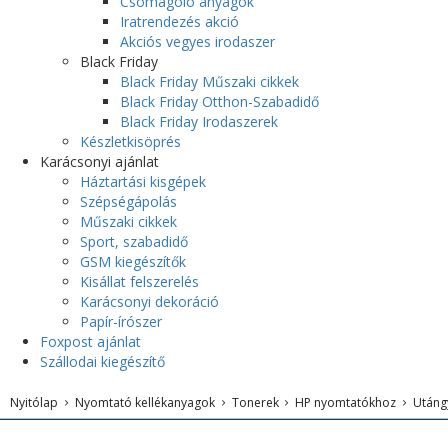
Csomagoló anyagok
Iratrendezés akció
Akciós vegyes irodaszer
Black Friday
Black Friday Műszaki cikkek
Black Friday Otthon-Szabadidő
Black Friday Irodaszerek
Készletkisöprés
Karácsonyi ajánlat
Háztartási kisgépek
Szépségápolás
Műszaki cikkek
Sport, szabadidő
GSM kiegészítők
Kisállat felszerelés
Karácsonyi dekoráció
Papír-írószer
Foxpost ajánlat
Szállodai kiegészítő
Nyitólap
Nyomtató kellékanyagok
Tonerek
HP nyomtatókhoz
Utáng