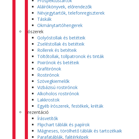
Prospektustartók
Aláírókönyvek, előrendezők
Névjegytartók, telefonregiszterek
Táskák
Okmánytartóhengerek
Írószerek
Golyóstollak és betéteik
Zseléstollak és betéteik
Rollerek és betéteik
Töltőtollak, tollpatronok és tinták
Pixirónok és betéteik
Grafitirónok
Rostirónok
Szövegkiemelők
Vizbázisú rostirónok
Alkoholos rostirónok
Lakkrostok
Egyéb írószerek, festékek, kréták
Prezentáció
Írásvetítők
Flipchart táblák és papírok
Mágneses, törölhető táblák és tartozékaik
Parafatáblák, falitérképek