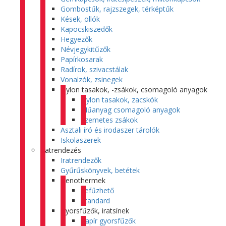
Gombostűk, rajzszegek, térképtűk
Kések, ollók
Kapocskiszedők
Hegyezők
Névjegykitűzők
Papírkosarak
Radírok, szivacstálak
Vonalzók, zsinegek
Nylon tasakok, -zsákok, csomagoló anyagok
Nylon tasakok, zacskók
Műanyag csomagoló anyagok
Szemetes zsákok
Asztali író és irodaszer tárolók
Iskolaszerek
Iratrendezés
Iratrendezők
Gyűrűskönyvek, betétek
Genothermek
Lefűzhető
Standard
Gyorsfűzők, iratsínek
Papír gyorsfűzők