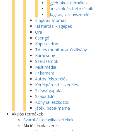
Egyéb okos termékek
Porszívók és tartozékaik
Világítás, villanyszerelés
Időjárás állomás
Háztartási kisgépek
Óra
Csengő
Kaputelefon
TV- és monitortartó állvány
Karácsony
Szerszámok
Multimédia
IP kamera
Autós felszerelés
Kerékpáros felszerelés
Szépségápolás
Szabadidő
Konyhai eszközök
Játék, baba-mama
Akciós termékek
Számítástechnikai kellékek
Akciós irodaszerek