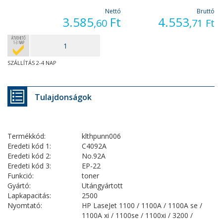
Nettó
Bruttó
3.585
Ft
4.553
,60
,71
Ft
ÁTVEHETŐ
1-3 NAP
SZÁLLÍTÁS 2-4 NAP
Tulajdonságok
Termékkód:
klthpunn006
Eredeti kód 1:
C4092A
Eredeti kód 2:
No.92A
Eredeti kód 3:
EP-22
Funkció:
toner
Gyártó:
Utángyártott
Lapkapacitás:
2500
Nyomtató:
HP LaseJet 1100 / 1100A / 1100A se /
1100A xi / 1100se / 1100xi / 3200 /