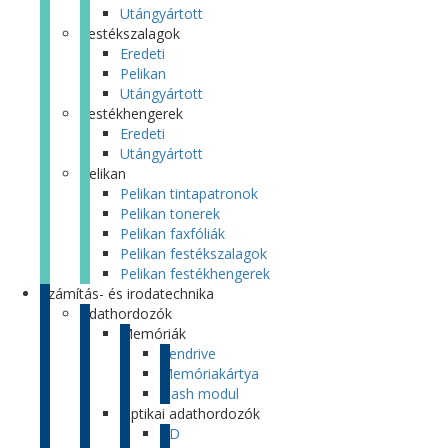
Utángyártott
Festékszalagok
Eredeti
Pelikan
Utángyártott
Festékhengerek
Eredeti
Utángyártott
Pelikan
Pelikan tintapatronok
Pelikan tonerek
Pelikan faxfóliák
Pelikan festékszalagok
Pelikan festékhengerek
Számítás- és irodatechnika
Adathordozók
Memóriák
Pendrive
Memóriakártya
Flash modul
Optikai adathordozók
CD