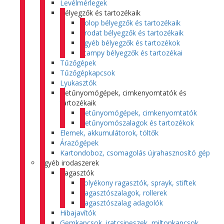
Levélmérlegek
Bélyegzők és tartozékaik
Colop bélyegzők és tartozékaik
Trodat bélyegzők és tartozékaik
Egyéb bélyegzők és tartozékok
Stampy bélyegzők és tartozékai
Tűzőgépek
Tűzőgépkapcsok
Lyukasztók
Betűnyomógépek, cimkenyomtatók és
tartozékaik
Betűnyomógépek, cimkenyomtatók
Betűnyomószalagok és tartozékok
Elemek, akkumulátorok, töltők
Árazógépek
Kartondoboz, csomagolás újrahasznosító gép
Egyéb irodaszerek
Ragasztók
Folyékony ragasztók, sprayk, stiftek
Ragasztószalagok, rollerek
Ragasztószalag adagolók
Hibajavítók
Gemkapcsok, iratcsipeszek, miltonkapcsok