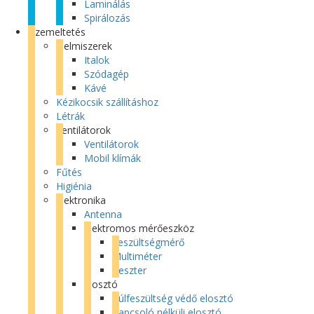
Laminálás
Spirálozás
Üzemeltetés
Élelmiszerek
Italok
Szódagép
Kávé
Kézikocsik szállításhoz
Létrák
Ventilátorok
Ventilátorok
Mobil klímák
Fűtés
Higiénia
Elektronika
Antenna
Elektromos mérőeszköz
Feszültségmérő
Multiméter
Teszter
Elosztó
Túlfeszültség védő elosztó
Kapcsoló nélküli elosztó