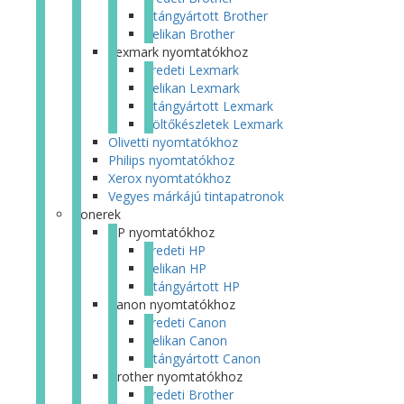
Utángyártott Brother
Pelikan Brother
Lexmark nyomtatókhoz
Eredeti Lexmark
Pelikan Lexmark
Utángyártott Lexmark
Töltőkészletek Lexmark
Olivetti nyomtatókhoz
Philips nyomtatókhoz
Xerox nyomtatókhoz
Vegyes márkájú tintapatronok
Tonerek
HP nyomtatókhoz
Eredeti HP
Pelikan HP
Utángyártott HP
Canon nyomtatókhoz
Eredeti Canon
Pelikan Canon
Utángyártott Canon
Brother nyomtatókhoz
Eredeti Brother