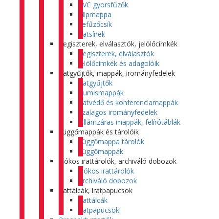
PVC gyorsfűzők
Klipmappa
Lefűzőcsík
Iratsínek
Regiszterek, elválasztók, jelölőcímkék
Regiszterek, elválasztók
Jelölőcímkék és adagolóik
Iratgyűjtők, mappák, irományfedelek
Iratgyűjtők
Gumismappák
Iratvédő és konferenciamappák
Szalagos irományfedelek
Villámzáras mappák, felírótáblák
Függőmappák és tárolóik
Függőmappa tárolók
Függőmappák
Fiókos irattárolók, archiváló dobozok
Fiókos irattárolók
Archiváló dobozok
Irattálcák, iratpapucsok
Irattálcák
Iratpapucsok