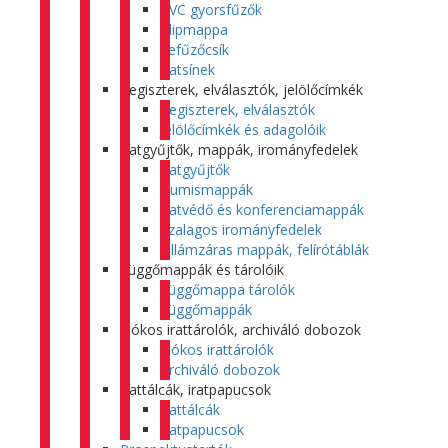
PVC gyorsfűzők
Klipmappa
Lefűzőcsík
Iratsínek
Regiszterek, elválasztók, jelölőcímkék
Regiszterek, elválasztók
Jelölőcímkék és adagolóik
Iratgyűjtők, mappák, irományfedelek
Iratgyűjtők
Gumismappák
Iratvédő és konferenciamappák
Szalagos irományfedelek
Villámzáras mappák, felírótáblák
Függőmappák és tárolóik
Függőmappa tárolók
Függőmappák
Fiókos irattárolók, archiváló dobozok
Fiókos irattárolók
Archiváló dobozok
Irattálcák, iratpapucsok
Irattálcák
Iratpapucsok