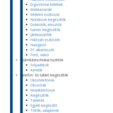
Ergonómiai kellékek
Webkamerák
Védelmi eszközök
Notebook kiegészítők
Dokkolók, elosztók
Gamer kiegészítők
Játékvezérlők
Hálózati eszközök
Navigáció
PC alkatrészek
Fotó, videó
Számítástechnikai tisztítók
Folyadékok
Kendők
Telefon- és tablet kiegészítők
Okostelefonok
Okosórák
Mobiltelefonok
Kiegészítők
Tabletek
Egyéb kiegészítő
Töltők, adapterek