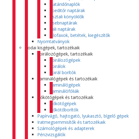
Határidőnaplók
Speditőr naptárak
Asztali könyöklők
Zsebnaptárak
Fali naptárak
Filofaxok, betétek, kiegészítők
Nyomtatványok
Irodai kisgépek, tartozékaik
Spirálozógépek, tartozékaik
Spirálozógépek
Spirálok
Spirál borítók
Laminálógépek és tartozékaik
Laminálógépek
Laminálófóliák
Hőkötőgépek és tartozékaik
Hőkötőgépek
Hőkötőborítók
Papírvágó, hajtogató, lyukasztó, bígelő gépek
Iratmegsemmisítők és tartozékaik
Számológépek és adapterek
Pénzvizsgálók