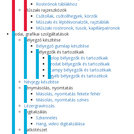
Rostirónok táblákhoz
Műszaki rajzeszközök
Csőtollak, csőtollhegyek, körzők
Műszaki és léptékvonalzók, rajztáblák
Műszaki rostironok, tusok, kapillárpatronok
Irodai, grafikai szolgáltatások
Bélyegző készítése
Bélyegző gumilap készítése
Bélyegzők és tartozékaik
Colop bélyegzők és tartozékaik
Trodat bélyegzők és tartozékaik
Stampy bélyegzők és tartozékaik
Egyéb bélyegzők és tartozékok
Névjegy készítése
Fénymásolás, nyomtatás
Másolás, nyomtatás fekete fehér
Másolás, nyomtatás színes
Lézergravírozás
Digitalizálás
Szkennelés
Hang, video digitalizálása
Iratkötészet