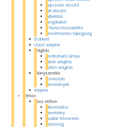
Kapcsolós elosztó
Fali elosztó
Kábeldob
Lengőkábel
3 fázisú hosszabbító
Szünetmentes tápegység
Érzékelő
Utazó adapter
Világítás
Hordozható lámpa
Lakás világítás
Kültéri világítás
Villanyszerelés
Forrasztás
Szerelvények
Adapter
Otthon
Okos otthon
Akkumulátor
Szerelvény
Kisállat felszerelés
Biztonság