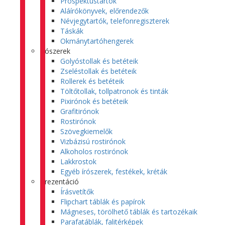
Prospektustartók
Aláírókönyvek, előrendezők
Névjegytartók, telefonregiszterek
Táskák
Okmánytartóhengerek
Írószerek
Golyóstollak és betéteik
Zseléstollak és betéteik
Rollerek és betéteik
Töltőtollak, tollpatronok és tinták
Pixirónok és betéteik
Grafitirónok
Rostirónok
Szövegkiemelők
Vizbázisú rostirónok
Alkoholos rostirónok
Lakkrostok
Egyéb írószerek, festékek, kréták
Prezentáció
Írásvetítők
Flipchart táblák és papírok
Mágneses, törölhető táblák és tartozékaik
Parafatáblák, falitérképek