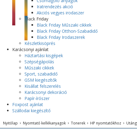
Csomagoló anyagok
Iratrendezés akció
Akciós vegyes irodaszer
Black Friday
Black Friday Műszaki cikkek
Black Friday Otthon-Szabadidő
Black Friday Irodaszerek
Készletkisöprés
Karácsonyi ajánlat
Háztartási kisgépek
Szépségápolás
Műszaki cikkek
Sport, szabadidő
GSM kiegészítők
Kisállat felszerelés
Karácsonyi dekoráció
Papír-írószer
Foxpost ajánlat
Szállodai kiegészítő
Nyitólap
Nyomtató kellékanyagok
Tonerek
HP nyomtatókhoz
Utáng