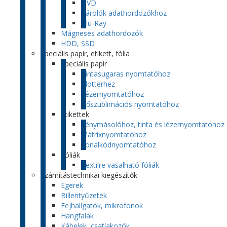
DVD
Tárolók adathordozókhoz
Blu-Ray
Mágneses adathordozók
HDD, SSD
Speciális papír, etikett, fólia
Speciális papír
Tintasugaras nyomtatóhoz
Plotterhez
Lézernyomtatóhoz
Hőszublimációs nyomtatóhoz
Etikettek
Fénymásolóhoz, tinta és lézernyomtatóhoz
Mátrixnyomtatóhoz
Vonalkódnyomtatóhoz
Fóliák
Textilre vasalható fóliák
Számítástechnikai kiegészítők
Egerek
Billentyűzetek
Fejhallgatók, mikrofonok
Hangfalak
Kábelek, csatlakozók