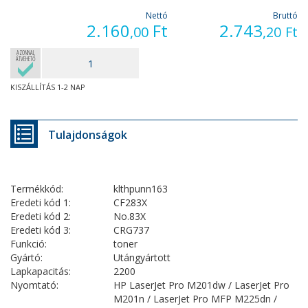
Nettó
Bruttó
2.160
Ft
2.743
,00
,20
Ft
AZONNAL
ÁTVEHETŐ
KISZÁLLÍTÁS 1-2 NAP
Tulajdonságok
Termékkód:
klthpunn163
Eredeti kód 1:
CF283X
Eredeti kód 2:
No.83X
Eredeti kód 3:
CRG737
Funkció:
toner
Gyártó:
Utángyártott
Lapkapacitás:
2200
Nyomtató:
HP LaserJet Pro M201dw / LaserJet Pro
M201n / LaserJet Pro MFP M225dn /