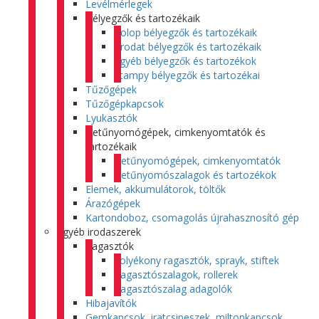
Levélmérlegek
Bélyegzők és tartozékaik
Colop bélyegzők és tartozékaik
Trodat bélyegzők és tartozékaik
Egyéb bélyegzők és tartozékok
Stampy bélyegzők és tartozékai
Tűzőgépek
Tűzőgépkapcsok
Lyukasztók
Betűnyomógépek, cimkenyomtatók és
tartozékaik
Betűnyomógépek, cimkenyomtatók
Betűnyomószalagok és tartozékok
Elemek, akkumulátorok, töltők
Árazógépek
Kartondoboz, csomagolás újrahasznosító gép
Egyéb irodaszerek
Ragasztók
Folyékony ragasztók, sprayk, stiftek
Ragasztószalagok, rollerek
Ragasztószalag adagolók
Hibajavítók
Gemkapcsok, iratcsipeszek, miltonkapcsok