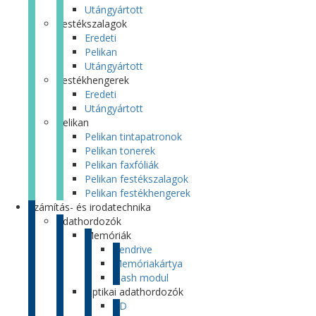
Utángyártott
Festékszalagok
Eredeti
Pelikan
Utángyártott
Festékhengerek
Eredeti
Utángyártott
Pelikan
Pelikan tintapatronok
Pelikan tonerek
Pelikan faxfóliák
Pelikan festékszalagok
Pelikan festékhengerek
Számítás- és irodatechnika
Adathordozók
Memóriák
Pendrive
Memóriakártya
Flash modul
Optikai adathordozók
CD