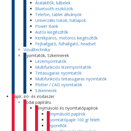
Átalakítók, kábelek
Bluetooth eszközök
Telefon, tablet állványok
Univerzális tokok, hátlapok
Power Bank
Autós kiegészítők
Kerékpáros, motoros kiegészítők
Fejhallgató, fülhallgató, headset
Vizuáltechnika
Nyomtatók, Szkennerek
Lézernyomtatók
Multifunkciós lézernyomtatók
Tintasugaras nyomtatók
Multifunkciós tintasugaras nyomtatók
Plotter / CAD nyomtatók
Szkennerek
Papír, író- és irodaszer
Irodai papíráru
Fénymásoló és nyomtatópapírok
Fénymásoló papírok
Nyomtatópapír 100 gr felett
Leporellók