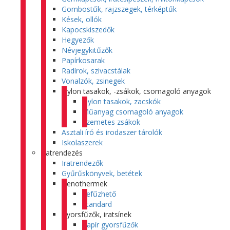
Gombostűk, rajzszegek, térképtűk
Kések, ollók
Kapocskiszedők
Hegyezők
Névjegykitűzők
Papírkosarak
Radírok, szivacstálak
Vonalzók, zsinegek
Nylon tasakok, -zsákok, csomagoló anyagok
Nylon tasakok, zacskók
Műanyag csomagoló anyagok
Szemetes zsákok
Asztali író és irodaszer tárolók
Iskolaszerek
Iratrendezés
Iratrendezők
Gyűrűskönyvek, betétek
Genothermek
Lefűzhető
Standard
Gyorsfűzők, iratsínek
Papír gyorsfűzők