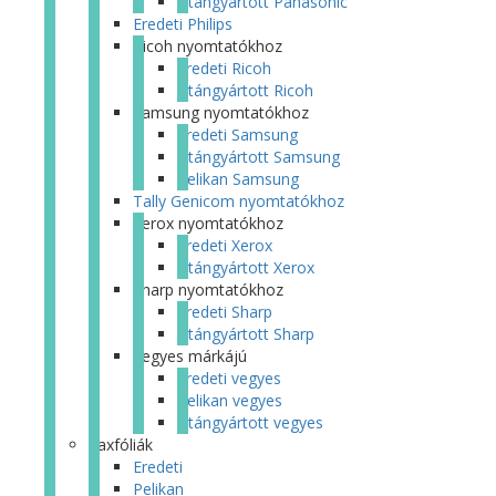
Utángyártott Panasonic
Eredeti Philips
Ricoh nyomtatókhoz
Eredeti Ricoh
Utángyártott Ricoh
Samsung nyomtatókhoz
Eredeti Samsung
Utángyártott Samsung
Pelikan Samsung
Tally Genicom nyomtatókhoz
Xerox nyomtatókhoz
Eredeti Xerox
Utángyártott Xerox
Sharp nyomtatókhoz
Eredeti Sharp
Utángyártott Sharp
Vegyes márkájú
Eredeti vegyes
Pelikan vegyes
Utángyártott vegyes
Faxfóliák
Eredeti
Pelikan