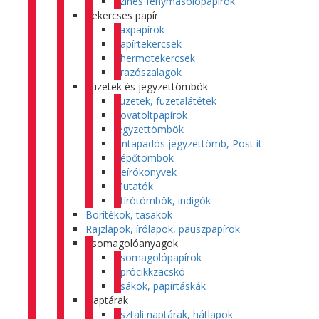
Színes fénymásolópapírok
Tekercses papír
Faxpapírok
Papírtekercsek
Thermotekercsek
Árazószalagok
Füzetek és jegyzettömbök
Füzetek, füzetalátétek
Rovatoltpapírok
Jegyzettömbök
Öntapadós jegyzettömb, Post it
Tépőtömbök
Beírókönyvek
Mutatók
Átírótömbök, indigók
Borítékok, tasakok
Rajzlapok, írólapok, pauszpapírok
Csomagolóanyagok
Csomagolópapírok
Aprócikkzacskó
Zsákok, papírtáskák
Naptárak
Asztali naptárak, hátlapok