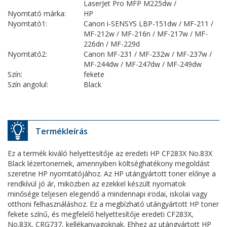
LaserJet Pro MFP M225dw /
Nyomtató márka:
HP
Nyomtató1:
Canon i-SENSYS LBP-151dw / MF-211 /
MF-212w / MF-216n / MF-217w / MF-
226dn / MF-229d
Nyomtató2:
Canon MF-231 / MF-232w / MF-237w /
MF-244dw / MF-247dw / MF-249dw
Szín:
fekete
Szín angolul:
Black
Termékleírás
Ez a termék kiváló helyettesítője az eredeti HP CF283X No.83X
Black lézertonernek, amennyiben költséghatékony megoldást
szeretne HP nyomtatójához. Az HP utángyártott toner előnye a
rendkívül jó ár, miközben az ezekkel készült nyomatok
minősége teljesen elegendő a mindennapi irodai, iskolai vagy
otthoni felhasználáshoz. Ez a megbízható utángyártott HP toner
fekete színű, és megfelelő helyettesítője eredeti CF283X,
No.83X, CRG737, kellékanyagoknak. Ehhez az utángyártott HP