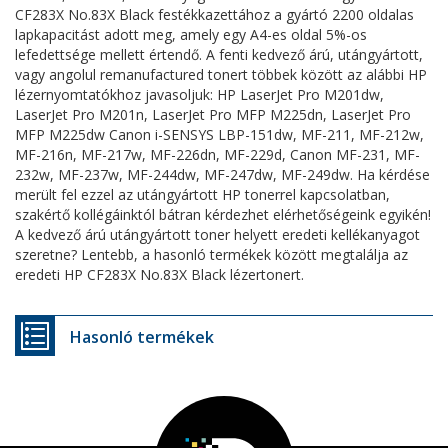
CF283X No.83X Black festékkazettához a gyártó 2200 oldalas
lapkapacitást adott meg, amely egy A4-es oldal 5%-os
lefedettsége mellett értendő. A fenti kedvező árú, utángyártott,
vagy angolul remanufactured tonert többek között az alábbi HP
lézernyomtatókhoz javasoljuk: HP LaserJet Pro M201dw,
LaserJet Pro M201n, LaserJet Pro MFP M225dn, LaserJet Pro
MFP M225dw Canon i-SENSYS LBP-151dw, MF-211, MF-212w,
MF-216n, MF-217w, MF-226dn, MF-229d, Canon MF-231, MF-
232w, MF-237w, MF-244dw, MF-247dw, MF-249dw. Ha kérdése
merült fel ezzel az utángyártott HP tonerrel kapcsolatban,
szakértő kollégáinktól bátran kérdezhet elérhetőségeink egyikén!
A kedvező árú utángyártott toner helyett eredeti kellékanyagot
szeretne? Lentebb, a hasonló termékek között megtalálja az
eredeti HP CF283X No.83X Black lézertonert.
Hasonló termékek