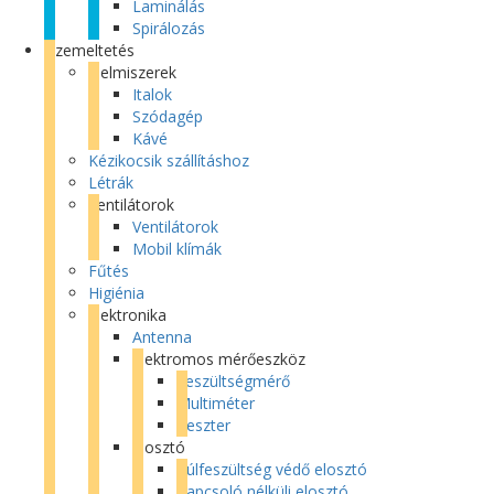
Laminálás
Spirálozás
Üzemeltetés
Élelmiszerek
Italok
Szódagép
Kávé
Kézikocsik szállításhoz
Létrák
Ventilátorok
Ventilátorok
Mobil klímák
Fűtés
Higiénia
Elektronika
Antenna
Elektromos mérőeszköz
Feszültségmérő
Multiméter
Teszter
Elosztó
Túlfeszültség védő elosztó
Kapcsoló nélküli elosztó