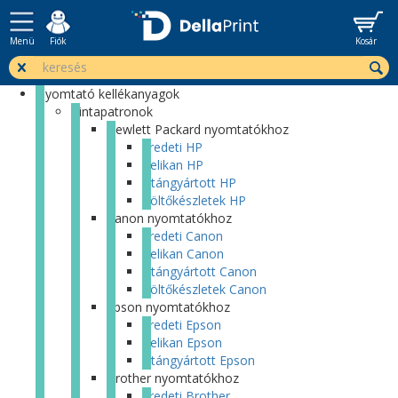
Menü
Fiók
Kosár
Nyomtató kellékanyagok
Tintapatronok
Hewlett Packard nyomtatókhoz
Eredeti HP
Pelikan HP
Utángyártott HP
Töltőkészletek HP
Canon nyomtatókhoz
Eredeti Canon
Pelikan Canon
Utángyártott Canon
Töltőkészletek Canon
Epson nyomtatókhoz
Eredeti Epson
Pelikan Epson
Utángyártott Epson
Brother nyomtatókhoz
Eredeti Brother