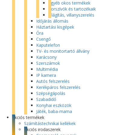
Egyéb okos termékek
Porszívók és tartozékaik
Világítás, villanyszerelés
Időjárás állomás
Háztartási kisgépek
Óra
Csengő
Kaputelefon
TV- és monitortartó állvány
Karácsony
Szerszámok
Multimédia
IP kamera
Autós felszerelés
Kerékpáros felszerelés
Szépségápolás
Szabadidő
Konyhai eszközök
Játék, baba-mama
Akciós termékek
Számítástechnikai kellékek
Akciós irodaszerek