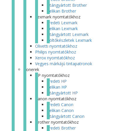
Utángyártott Brother
Pelikan Brother
Lexmark nyomtatókhoz
Eredeti Lexmark
Pelikan Lexmark
Utángyártott Lexmark
Töltőkészletek Lexmark
Olivetti nyomtatókhoz
Philips nyomtatókhoz
Xerox nyomtatókhoz
Vegyes márkájú tintapatronok
Tonerek
HP nyomtatókhoz
Eredeti HP
Pelikan HP
Utángyártott HP
Canon nyomtatókhoz
Eredeti Canon
Pelikan Canon
Utángyártott Canon
Brother nyomtatókhoz
Eredeti Brother