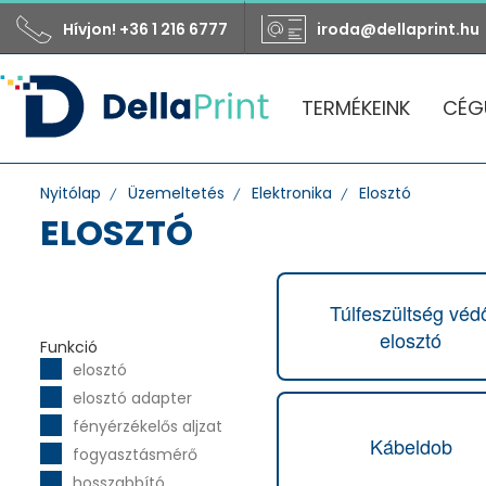
Hívjon! +36 1 216 6777
iroda@dellaprint.hu
TERMÉKEINK
CÉG
Nyitólap
Üzemeltetés
Elektronika
Elosztó
ELOSZTÓ
Túlfeszültség véd
elosztó
Funkció
elosztó
elosztó adapter
fényérzékelős aljzat
Kábeldob
fogyasztásmérő
hosszabbító