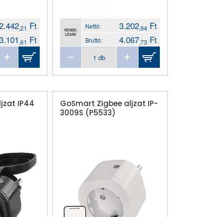
2.442
Ft
3.202
Ft
Nettó:
,21
,94
RENDE-
LÉSRE
3.101
Ft
4.067
Ft
Bruttó:
,61
,73
jzat IP44
GoSmart Zigbee aljzat IP-
3009S (P5533)