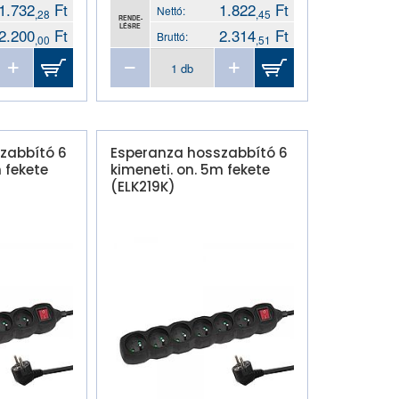
1.732
Ft
1.822
Ft
Nettó:
,28
,45
RENDE-
LÉSRE
2.200
Ft
2.314
Ft
Bruttó:
,00
,51
zabbító 6
Esperanza hosszabbító 6
 fekete
kimeneti. on. 5m fekete
(ELK219K)