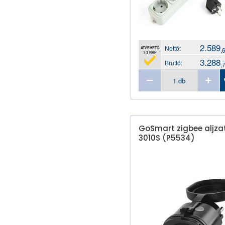
2.589
Nettó:
ÁTVEHETŐ
,
1-3 NAP
3.288
Bruttó:
,
GoSmart zigbee aljzat
3010S (P5534)