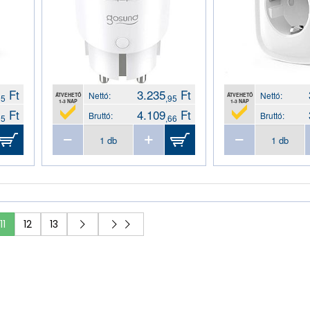
Ft
3.235
Ft
Nettó:
Nettó:
ÁTVEHETŐ
ÁTVEHETŐ
35
,95
1-3 NAP
1-3 NAP
Ft
4.109
Ft
Bruttó:
Bruttó:
35
,66
11
12
13