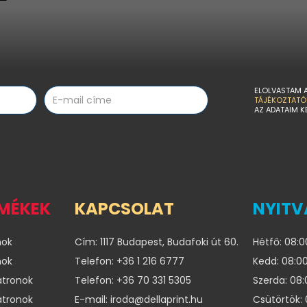
ELOLVASTAM 
TÁJÉKOZTATÓ
AZ ADATAIM K
RMÉKEK
KAPCSOLAT
NYITV
nok
Cím: 1117 Budapest, Budafoki út 60.
Hétfő: 08:0
nok
Telefon: +36 1 216 6777
Kedd: 08:00
atronok
Telefon: +36 70 331 5305
Szerda: 08:
atronok
E-mail: iroda@dellaprint.hu
Csütörtök: 