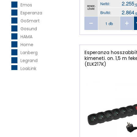
2.255
vezeték nélküli elosztó
Nettó:
Emos
,
RENDE-
LÉSRE
2.864
Esperanza
Bruttó:
,
GoSmart
Gosund
HAMA
Home
Esperanza hosszabbí
Lanberg
kimeneti. on. 1,5 m fek
Legrand
(ELK217K)
LogiLink
Natec
Orico
Orion
Stanley
Tech-Protect
TP-Link
UGREEN
Xiaomi