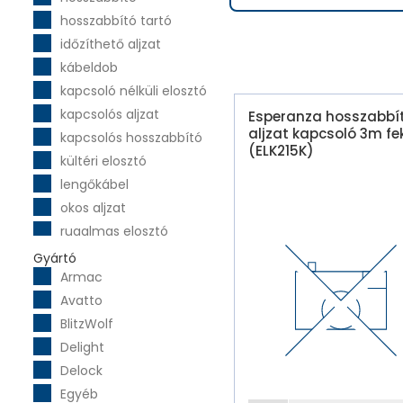
hosszabbító tartó
időzíthető aljzat
kábeldob
kapcsoló nélküli elosztó
kapcsolós aljzat
Esperanza hosszabbí
aljzat kapcsoló 3m fe
kapcsolós hosszabbító
(ELK215K)
kültéri elosztó
lengőkábel
okos aljzat
rugalmas elosztó
szerelhető elosztó
Gyártó
Armac
szünetmentes
tápegység
Avatto
távirányítású aljzat
BlitzWolf
távirányítós elosztó
Delight
túlfeszültségvédő
Delock
vezeték nélküli aljzat
Egyéb