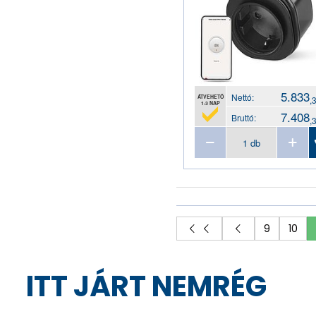
5.833
Nettó:
ÁTVEHETŐ
,
1-3 NAP
7.408
Bruttó:
,
9
10
ITT JÁRT NEMRÉG