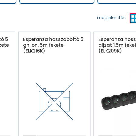
megjelenítés:
tó 5
Esperanza hosszabbító 5
Esperanza hoss
kete
gn. on. 5m fekete
aljzat 1,5m feke
(ELK216K)
(ELK209K)