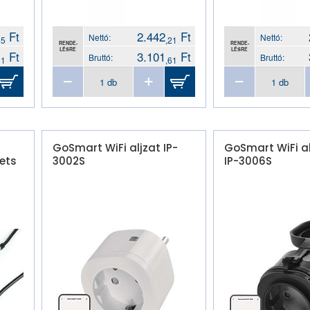
Ft
2.442
Ft
Nettó:
Nettó:
45
,21
RENDE-
RENDE-
LÉSRE
LÉSRE
Ft
3.101
Ft
Bruttó:
Bruttó:
51
,61
GoSmart WiFi aljzat IP-
GoSmart WiFi al
ets
3002S
IP-3006S