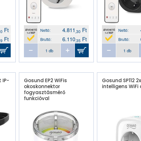
Ft
4.811
Ft
Nettó:
Nettó:
ÁTVEHETŐ
ÁTVEHETŐ
60
,30
1-3 NAP
1-3 NAP
Ft
6.110
Ft
Bruttó:
Bruttó:
79
,35
 IP-
Gosund EP2 WiFis
Gosund SP112 2
okoskonnektor
intelligens WiFi 
fogyasztásmérő
funkcióval