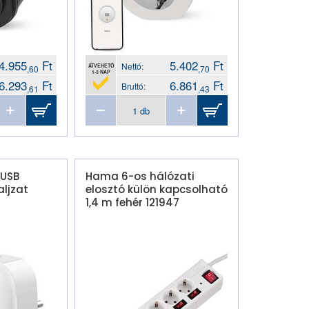
4.955
Ft
5.402
Ft
Nettó:
ÁTVEHETŐ
,60
,70
1-3 NAP
6.293
Ft
6.861
Ft
Bruttó:
,61
,43
xUSB
Hama 6-os hálózati
aljzat
elosztó külön kapcsolható
1,4 m fehér 121947