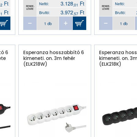
Ft
3.128
Ft
Nettó:
Nettó:
52
,01
RENDE-
RENDE-
LÉSRE
LÉSRE
Ft
3.972
Ft
Bruttó:
Bruttó:
51
,57
tó 6
Esperanza hosszabbító 6
Esperanza hoss
ete
kimeneti. on. 3m fehér
kimeneti. on. 3m
(ELK218W)
(ELK218K)