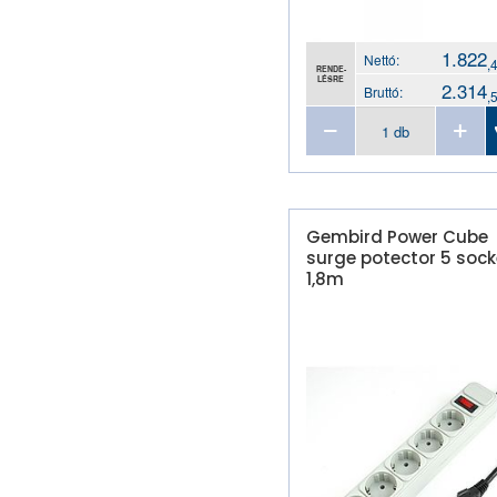
1.822
Nettó:
,
RENDE-
LÉSRE
2.314
Bruttó:
,
Gembird Power Cube
surge potector 5 sock
1,8m