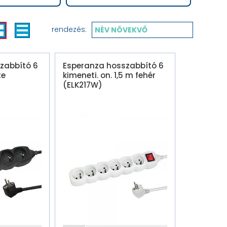
rendezés:
NÉV NÖVEKVŐ
zabbító 6
Esperanza hosszabbító 6
te
kimeneti. on. 1,5 m fehér
(ELK217W)