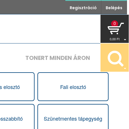
Regisztráció
Belépés
0
0
,00
Ft
TONERT MINDEN ÁRON
s elosztó
Fali elosztó
osszabbító
Szünetmentes tápegység