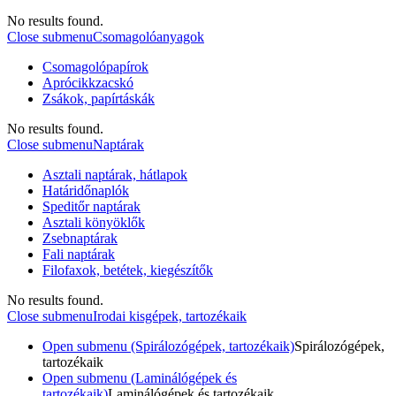
No results found.
Close submenu
Csomagolóanyagok
Csomagolópapírok
Aprócikkzacskó
Zsákok, papírtáskák
No results found.
Close submenu
Naptárak
Asztali naptárak, hátlapok
Határidőnaplók
Speditőr naptárak
Asztali könyöklők
Zsebnaptárak
Fali naptárak
Filofaxok, betétek, kiegészítők
No results found.
Close submenu
Irodai kisgépek, tartozékaik
Open submenu (Spirálozógépek, tartozékaik)
Spirálozógépek,
tartozékaik
Open submenu (Laminálógépek és
tartozékaik)
Laminálógépek és tartozékaik