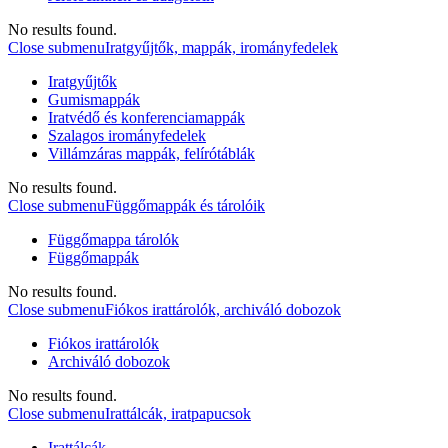
No results found.
Close submenu
Iratgyűjtők, mappák, irományfedelek
Iratgyűjtők
Gumismappák
Iratvédő és konferenciamappák
Szalagos irományfedelek
Villámzáras mappák, felírótáblák
No results found.
Close submenu
Függőmappák és tárolóik
Függőmappa tárolók
Függőmappák
No results found.
Close submenu
Fiókos irattárolók, archiváló dobozok
Fiókos irattárolók
Archiváló dobozok
No results found.
Close submenu
Irattálcák, iratpapucsok
Irattálcák