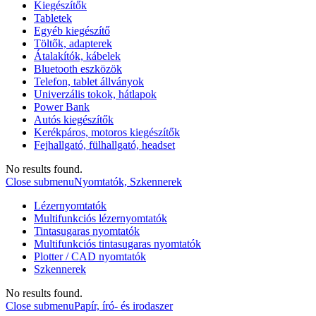
Kiegészítők
Tabletek
Egyéb kiegészítő
Töltők, adapterek
Átalakítók, kábelek
Bluetooth eszközök
Telefon, tablet állványok
Univerzális tokok, hátlapok
Power Bank
Autós kiegészítők
Kerékpáros, motoros kiegészítők
Fejhallgató, fülhallgató, headset
No results found.
Close submenu
Nyomtatók, Szkennerek
Lézernyomtatók
Multifunkciós lézernyomtatók
Tintasugaras nyomtatók
Multifunkciós tintasugaras nyomtatók
Plotter / CAD nyomtatók
Szkennerek
No results found.
Close submenu
Papír, író- és irodaszer