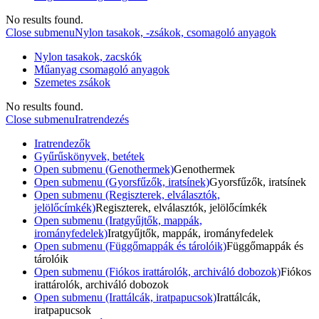
No results found.
Close submenu
Nylon tasakok, -zsákok, csomagoló anyagok
Nylon tasakok, zacskók
Műanyag csomagoló anyagok
Szemetes zsákok
No results found.
Close submenu
Iratrendezés
Iratrendezők
Gyűrűskönyvek, betétek
Open submenu (Genothermek)
Genothermek
Open submenu (Gyorsfűzők, iratsínek)
Gyorsfűzők, iratsínek
Open submenu (Regiszterek, elválasztók,
jelölőcímkék)
Regiszterek, elválasztók, jelölőcímkék
Open submenu (Iratgyűjtők, mappák,
irományfedelek)
Iratgyűjtők, mappák, irományfedelek
Open submenu (Függőmappák és tárolóik)
Függőmappák és
tárolóik
Open submenu (Fiókos irattárolók, archiváló dobozok)
Fiókos
irattárolók, archiváló dobozok
Open submenu (Irattálcák, iratpapucsok)
Irattálcák,
iratpapucsok