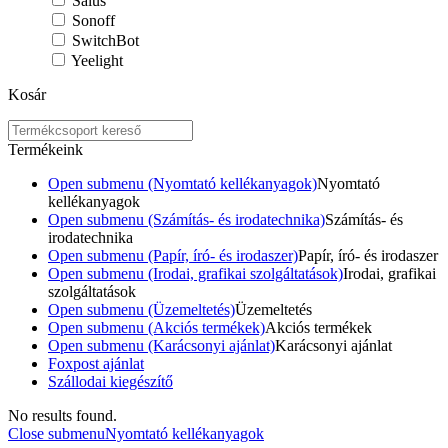
Salus
Sonoff
SwitchBot
Yeelight
Kosár
Termékeink
Open submenu (Nyomtató kellékanyagok)
Nyomtató
kellékanyagok
Open submenu (Számítás- és irodatechnika)
Számítás- és
irodatechnika
Open submenu (Papír, író- és irodaszer)
Papír, író- és irodaszer
Open submenu (Irodai, grafikai szolgáltatások)
Irodai, grafikai
szolgáltatások
Open submenu (Üzemeltetés)
Üzemeltetés
Open submenu (Akciós termékek)
Akciós termékek
Open submenu (Karácsonyi ajánlat)
Karácsonyi ajánlat
Foxpost ajánlat
Szállodai kiegészítő
No results found.
Close submenu
Nyomtató kellékanyagok