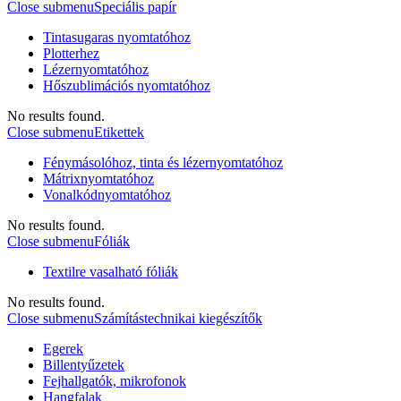
Close submenu
Speciális papír
Tintasugaras nyomtatóhoz
Plotterhez
Lézernyomtatóhoz
Hőszublimációs nyomtatóhoz
No results found.
Close submenu
Etikettek
Fénymásolóhoz, tinta és lézernyomtatóhoz
Mátrixnyomtatóhoz
Vonalkódnyomtatóhoz
No results found.
Close submenu
Fóliák
Textilre vasalható fóliák
No results found.
Close submenu
Számítástechnikai kiegészítők
Egerek
Billentyűzetek
Fejhallgatók, mikrofonok
Hangfalak