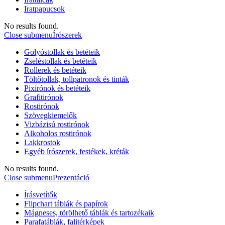
Iratpapucsok
No results found.
Close submenu
Írószerek
Golyóstollak és betéteik
Zseléstollak és betéteik
Rollerek és betéteik
Töltőtollak, tollpatronok és tinták
Pixirónok és betéteik
Grafitirónok
Rostirónok
Szövegkiemelők
Vizbázisú rostirónok
Alkoholos rostirónok
Lakkrostok
Egyéb írószerek, festékek, kréták
No results found.
Close submenu
Prezentáció
Írásvetítők
Flipchart táblák és papírok
Mágneses, törölhető táblák és tartozékaik
Parafatáblák, falitérképek