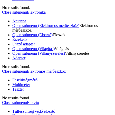
No results found.
Close submenu
Elektronika
Antenna
Open submenu (Elektromos mérőeszköz)
Elektromos
mérőeszköz
Open submenu (Elosztó)
Elosztó
Érzékelő
Utazó adapter
Open submenu (Világítás)
Világítás
Open submenu (Villanyszerelés)
Villanyszerelés
Adapter
No results found.
Close submenu
Elektromos mérőeszköz
Feszültségmérő
Multiméter
Teszter
No results found.
Close submenu
Elosztó
Túlfeszültség védő elosztó