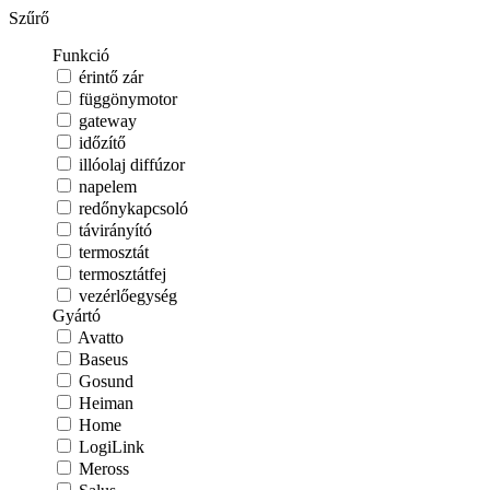
Szűrő
Funkció
érintő zár
függönymotor
gateway
időzítő
illóolaj diffúzor
napelem
redőnykapcsoló
távirányító
termosztát
termosztátfej
vezérlőegység
Gyártó
Avatto
Baseus
Gosund
Heiman
Home
LogiLink
Meross