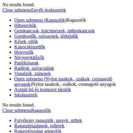
No results found.
Close submenu
Egyéb irodaszerek
Open submenu (Ragasztók)
Ragasztók
Hibajavítók
Gemkapcsok, iratcsipeszek, miltonkapcsok
Gombostűk, rajzszegek, térképtűk
Kések, ollók
Kapocskiszedők
Hegyezők
Névjegykitűzők
Papírkosarak
Radírok, szivacstálak
Vonalzók, zsinegek
Open submenu (Nylon tasakok, -zsákok, csomagoló
anyagok)
Nylon tasakok, -zsákok, csomagoló anyagok
Asztali író és irodaszer tárolók
Iskolaszerek
No results found.
Close submenu
Ragasztók
Folyékony ragasztók, sprayk, stiftek
Ragasztószalagok, rollerek
Ragasztószalag adagolók