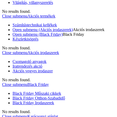
Világítás, villanyszerelés
No results found.
Close submenu
Akciós termékek
Számítástechnikai kellékek
Open submenu (Akciós irodaszerek)
Akciós irodaszerek
Open submenu (Black Friday)
Black Friday
Készletkisöprés
No results found.
Close submenu
Akciós irodaszerek
Csomagoló anyagok
Iratrendezés akció
Akciós vegyes irodaszer
No results found.
Close submenu
Black Friday
Black Friday Műszaki cikkek
Black Friday Otthon-Szabadidő
Black Friday Irodaszerek
No results found.
Close submenu
Karácsonyi ajánlat