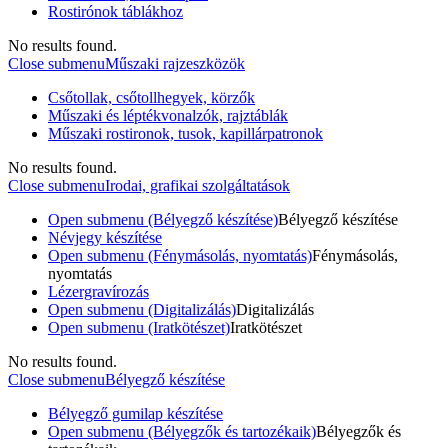
Rostirónok táblákhoz
No results found.
Close submenu
Műszaki rajzeszközök
Csőtollak, csőtollhegyek, körzők
Műszaki és léptékvonalzók, rajztáblák
Műszaki rostironok, tusok, kapillárpatronok
No results found.
Close submenu
Irodai, grafikai szolgáltatások
Open submenu (Bélyegző készítése)
Bélyegző készítése
Névjegy készítése
Open submenu (Fénymásolás, nyomtatás)
Fénymásolás,
nyomtatás
Lézergravírozás
Open submenu (Digitalizálás)
Digitalizálás
Open submenu (Iratkötészet)
Iratkötészet
No results found.
Close submenu
Bélyegző készítése
Bélyegző gumilap készítése
Open submenu (Bélyegzők és tartozékaik)
Bélyegzők és