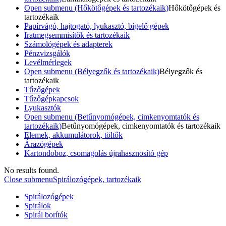
Open submenu (Hőkötőgépek és tartozékaik)
Hőkötőgépek és
tartozékaik
Papírvágó, hajtogató, lyukasztó, bígelő gépek
Iratmegsemmisítők és tartozékaik
Számológépek és adapterek
Pénzvizsgálók
Levélmérlegek
Open submenu (Bélyegzők és tartozékaik)
Bélyegzők és
tartozékaik
Tűzőgépek
Tűzőgépkapcsok
Lyukasztók
Open submenu (Betűnyomógépek, cimkenyomtatók és
tartozékaik)
Betűnyomógépek, cimkenyomtatók és tartozékaik
Elemek, akkumulátorok, töltők
Árazógépek
Kartondoboz, csomagolás újrahasznosító gép
No results found.
Close submenu
Spirálozógépek, tartozékaik
Spirálozógépek
Spirálok
Spirál borítók