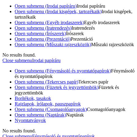
Open submenu (Irodai papíráru)
Irodai papíráru
Open submenu (Irodai kisgépek, tartozékaik)
Irodai kisgépek,
tartozékaik
Open submenu (Egyéb irodaszerek)
Egyéb irodaszerek
Open submenu (Iratrendezés)
Iratrendezés
Open submenu (Írószerek)
Írószerek
Open submenu (Prezentáció)
Prezentáció
Open submenu (Műszaki rajzeszközök)
Műszaki rajzeszközök
No results found.
Close submenu
Irodai papíráru
Open submenu (Fénymásoló és nyomtatópapírok)
Fénymásoló
és nyomtatópapírok
Open submenu (Tekercses papír)
Tekercses papír
Open submenu (Füzetek és jegyzettömbök)
Füzetek és
jegyzettömbök
Borítékok, tasakok
Rajzlapok, írólapok, pauszpapírok
Open submenu (Csomagolóanyagok)
Csomagolóanyagok
Open submenu (Naptárak)
Naptárak
Nyomtatványok
No results found.
Close submenu
Fénymásoló és nyomtatópapírok