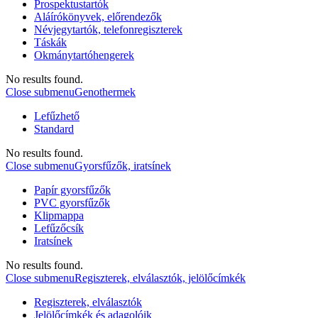
Prospektustartók
Aláírókönyvek, előrendezők
Névjegytartók, telefonregiszterek
Táskák
Okmánytartóhengerek
No results found.
Close submenu
Genothermek
Lefűzhető
Standard
No results found.
Close submenu
Gyorsfűzők, iratsínek
Papír gyorsfűzők
PVC gyorsfűzők
Klipmappa
Lefűzőcsík
Iratsínek
No results found.
Close submenu
Regiszterek, elválasztók, jelölőcímkék
Regiszterek, elválasztók
Jelölőcímkék és adagolóik