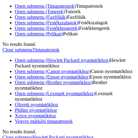
Open submenu (Tintapatronok)
Tintapatronok
Open submenu (Tonerek)
Tonerek
Open submenu (Faxfóliák)
Faxfóliák
Open submenu (Festékszalagok)
Festékszalagok
Open submenu (Festékhengerek)
Festékhengerek
Open submenu (Pelikan)
Pelikan
No results found.
Close submenu
Tintapatronok
Open submenu (Hewlett Packard nyomtatókhoz)
Hewlett
Packard nyomtatókhoz
Open submenu (Canon nyomtatókhoz)
Canon nyomtatókhoz
Open submenu (Epson nyomtatókhoz)
Epson nyomtatókhoz
Open submenu (Brother nyomtatókhoz)
Brother
nyomtatókhoz
Open submenu (Lexmark nyomtatókhoz)
Lexmark
nyomtatókhoz
Olivetti nyomtatókhoz
Philips nyomtatókhoz
Xerox nyomtatókhoz
Vegyes márkájú tintapatronok
No results found.
Close submenu
Hewlett Packard nyomtatókhoz