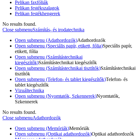
Pelikan faxfóliák
Pelikan festékszalagok
Pelikan festékhengerek
No results found.
Close submenu
Számítás- és irodatechnika
Open submenu (Adathordozók)
Adathordozók
Open submenu (Speciális papír, etikett, fólia)
Speciális papír,
etikett, fólia
Open submenu (Számítástechnikai
kiegészítők)
Számítástechnikai kiegészítők
Open submenu (Számítástechnikai tisztítók)
Számítástechnikai
tisztítók
Open submenu (Telefon- és tablet kiegészítők)
Telefon- és
tablet kiegészítők
Vizuáltechnika
Open submenu (Nyomtatók, Szkennerek)
Nyomtatók,
Szkennerek
No results found.
Close submenu
Adathordozók
Open submenu (Memóriák)
Memóriák
Open submenu (Optikai adathordozók)
Optikai adathordozók