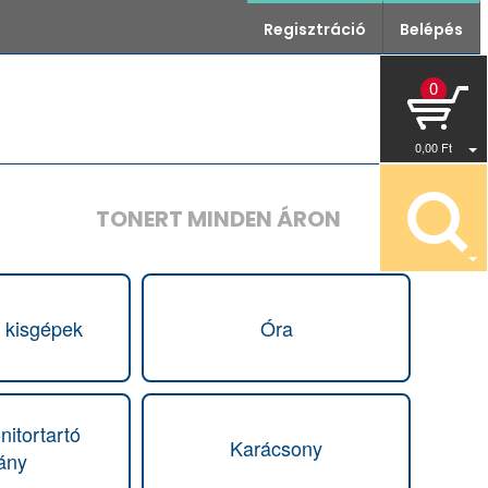
Regisztráció
Belépés
0
0
,00
Ft
TONERT MINDEN ÁRON
i kisgépek
Óra
nitortartó
Karácsony
vány