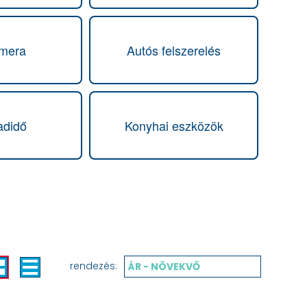
amera
Autós felszerelés
adidő
Konyhai eszközök
rendezés:
ÁR - NÖVEKVŐ