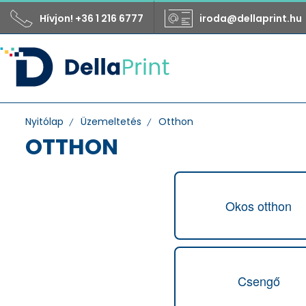
Hívjon! +36 1 216 6777
iroda@dellaprint.hu
Nyitólap
Üzemeltetés
Otthon
OTTHON
Okos otthon
Funkció
ablakmosó robot
adó-vevő
ajtócsengő
Csengő
akkumulátor