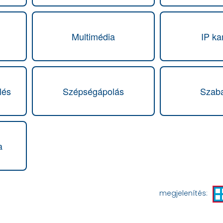
Multimédia
IP k
lés
Szépségápolás
Szab
a
megjelenítés: