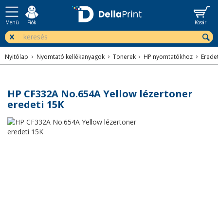
Menü
Fiók
Kosár
Nyitólap
Nyomtató kellékanyagok
Tonerek
HP nyomtatókhoz
Erede
HP CF332A No.654A Yellow lézertoner
eredeti 15K