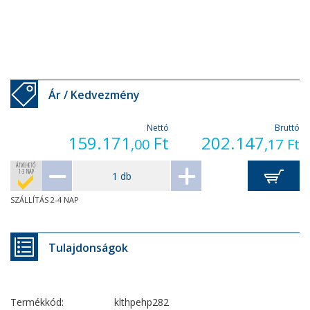
Ár / Kedvezmény
Nettó
Bruttó
159.171
Ft
202.147
,00
,17
Ft
ÁTVEHETŐ
1-3 NAP
SZÁLLÍTÁS 2-4 NAP
Tulajdonságok
Termékkód:
klthpehp282