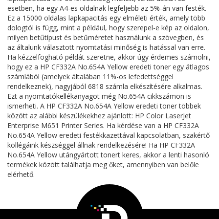
esetben, ha egy A4-es oldalnak legfeljebb az 5%-án van festék.
Ez a 15000 oldalas lapkapacitás egy elméleti érték, amely több
dologtól is függ, mint a például, hogy szerepel-e kép az oldalon,
milyen betűtípust és betűméretet használunk a szövegben, és
az általunk választott nyomtatási minőség is hatással van erre.
Ha kézzelfogható példát szeretne, akkor úgy érdemes számolni,
hogy ez a HP CF332A No.654A Yellow eredeti toner egy átlagos
számlából (amelyek általában 11%-os lefedettséggel
rendelkeznek), nagyjából 6818 számla elkészítésére alkalmas.
Ezt a nyomtatókellékanyagot még No.654A cikkszámon is
ismerheti. A HP CF332A No.654A Yellow eredeti toner többek
között az alábbi készülékekhez ajánlott: HP Color LaserJet
Enterprise M651 Printer Series. Ha kérdése van a HP CF332A
No.654A Yellow eredeti festékkazettával kapcsolatban, szakértő
kollégáink készséggel állnak rendelkezésére! Ha HP CF332A
No.654A Yellow utángyártott tonert keres, akkor a lenti hasonló
termékek között találhatja meg őket, amennyiben van belőle
elérhető.