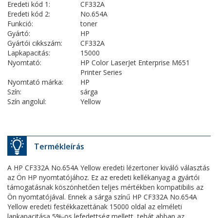
Eredeti kód 1:
CF332A
Eredeti kód 2:
No.654A
Funkció:
toner
Gyártó:
HP
Gyártói cikkszám:
CF332A
Lapkapacitás:
15000
Nyomtató:
HP Color LaserJet Enterprise M651
Printer Series
Nyomtató márka:
HP
Szín:
sárga
Szín angolul:
Yellow
Termékleírás
A HP CF332A No.654A Yellow eredeti lézertoner kiváló választás
az Ön HP nyomtatójához. Ez az eredeti kellékanyag a gyártói
támogatásnak köszönhetően teljes mértékben kompatibilis az
Ön nyomtatójával. Ennek a sárga színű HP CF332A No.654A
Yellow eredeti festékkazettának 15000 oldal az elméleti
lapkapacitása 5%-os lefedettség mellett, tehát abban az