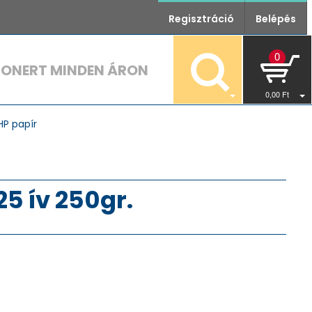
Regisztráció
Belépés
0
TONERT MINDEN ÁRON
0
,00
Ft
HP papír
5 ív 250gr.