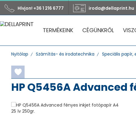
Hívjon! +36 1 216 6777
iroda@dellaprint.hu
TERMÉKEINK
CÉGÜNKRŐL
VISZ
Nyitólap
Számítás- és irodatechnika
Speciális papír, e
HP Q5456A Advanced fén