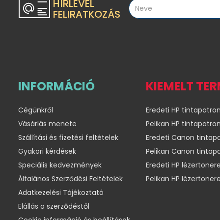
HÍRLEVÉL
FELIRATKOZÁS
INFORMÁCIÓ
KIEMELT TE
Cégünkről
Eredeti HP tintapatro
Vásárlás menete
Pelikan HP tintapatro
Szállítási és fizetési feltételek
Eredeti Canon tintap
Gyakori kérdések
Pelikan Canon tintap
Speciális kedvezmények
Eredeti HP lézertoner
Általános Szerződési Feltételek
Pelikan HP lézertoner
Adatkezelési Tájékoztató
Elállás a szerződéstől