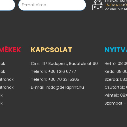
ELOLVASTAM 
TÁJÉKOZTATÓ
AZ ADATAIM K
RMÉKEK
KAPCSOLAT
NYITV
nok
Cím: 1117 Budapest, Budafoki út 60.
Hétfő: 08:0
nok
Telefon: +36 1 216 6777
Kedd: 08:00
atronok
Telefon: +36 70 331 5305
Szerda: 08:
atronok
E-mail: iroda@dellaprint.hu
Csütörtök: 
ek
Péntek: 08:
ek
Szombat - 