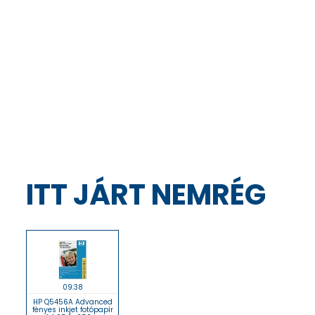
ITT JÁRT NEMRÉG
09:38
HP Q5456A Advanced
fényes inkjet fotópapír