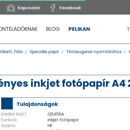
Kapcsolat
Facebook
ONTELADÓKNAK
BLOG
PELIKAN
tikett, fólia
Speciális papír
Tintasugaras nyomtatóhoz
yes inkjet fotópapír A4 2
Tulajdonságok
Eredeti kód 1:
Q5456A
Funkció:
inkjet fotópapír
Gyártó:
HP