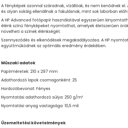
A fényképek azonnal száradnak, vízállóak, és nem kenődnek el
és olyan sokáig ellenállnak a fakulásnak, mint sok laborban előh
A HP Advanced fotópapír használatával egyszerűen kinyomtath
élénk színű fényképeket nyomtathat, amelyek életszerűen örök
növelheti a színek élénkségét.
Szennyeződés és elkenődések megakadályozása. A HP nyomtatók,
együttműködnek az optimális eredmény érdekében.
Műszaki adatok
Papírméretek: 210 x 297 mm
Adathordozó lapok csomagonként: 25
Hordozóbevonat: Fényes
Nyomtatási adathordozó súlya: 250 g/m²
Nyomtatási anyag vastagsága: 10,5 mil
Üzemeltetési követelmények