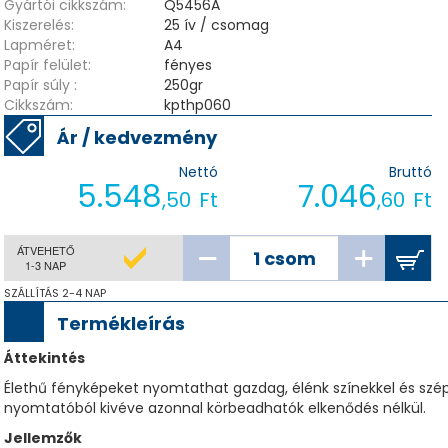
Gyártói cikkszám:
Q5456A
Kiszerelés:
25 ív / csomag
Lapméret:
A4
Papír felület:
fényes
Papír súly :
250gr
Cikkszám:
kpthp060
Ár / kedvezmény
Nettó
Bruttó
5.548
7.046
,50
Ft
,60
Ft
ÁTVEHETŐ
1-3 NAP
SZÁLLÍTÁS 2-4 NAP
Termékleírás
Áttekintés
Élethű fényképeket nyomtathat gazdag, élénk színekkel és szép
nyomtatóból kivéve azonnal körbeadhatók elkenődés nélkül.
Jellemzők