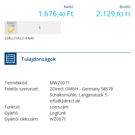
Nettó
Bruttó
1.676
Ft
2.129
,40
,03
Ft
ÁTVEHETŐ
1-3 NAP
SZÁLLÍTÁS 2-4 NAP
Tulajdonságok
Termékkód:
MWZ0071
Felelős szervezet:
2Direct GMBH - Germany 58579
Schalksmühle, Langenstück 5 -
info@2direct.de
Funkció:
szerszám
Gyártó:
LogiLink
Gyártói cikkszám:
WZ0071