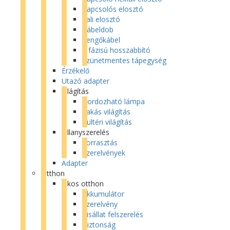
Kapcsolós elosztó
Fali elosztó
Kábeldob
Lengőkábel
3 fázisú hosszabbító
Szünetmentes tápegység
Érzékelő
Utazó adapter
Világítás
Hordozható lámpa
Lakás világítás
Kültéri világítás
Villanyszerelés
Forrasztás
Szerelvények
Adapter
Otthon
Okos otthon
Akkumulátor
Szerelvény
Kisállat felszerelés
Biztonság