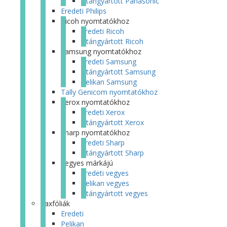
Utángyártott Panasonic
Eredeti Philips
Ricoh nyomtatókhoz
Eredeti Ricoh
Utángyártott Ricoh
Samsung nyomtatókhoz
Eredeti Samsung
Utángyártott Samsung
Pelikan Samsung
Tally Genicom nyomtatókhoz
Xerox nyomtatókhoz
Eredeti Xerox
Utángyártott Xerox
Sharp nyomtatókhoz
Eredeti Sharp
Utángyártott Sharp
Vegyes márkájú
Eredeti vegyes
Pelikan vegyes
Utángyártott vegyes
Faxfóliák
Eredeti
Pelikan