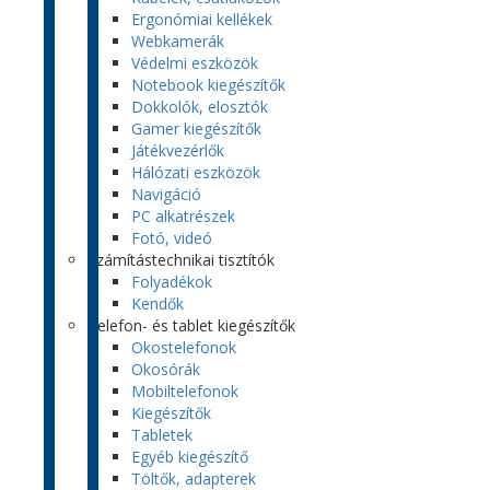
Ergonómiai kellékek
Webkamerák
Védelmi eszközök
Notebook kiegészítők
Dokkolók, elosztók
Gamer kiegészítők
Játékvezérlők
Hálózati eszközök
Navigáció
PC alkatrészek
Fotó, videó
Számítástechnikai tisztítók
Folyadékok
Kendők
Telefon- és tablet kiegészítők
Okostelefonok
Okosórák
Mobiltelefonok
Kiegészítők
Tabletek
Egyéb kiegészítő
Töltők, adapterek