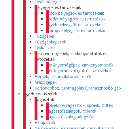
Levélmérlegek
Bélyegzők és tartozékaik
Colop bélyegzők és tartozékaik
Trodat bélyegzők és tartozékaik
Egyéb bélyegzők és tartozékok
Stampy bélyegzők és tartozékai
Tűzőgépek
Tűzőgépkapcsok
Lyukasztók
Betűnyomógépek, cimkenyomtatók és
tartozékaik
Betűnyomógépek, cimkenyomtatók
Betűnyomószalagok és tartozékok
Elemek, akkumulátorok, töltők
Árazógépek
Kartondoboz, csomagolás újrahasznosító gép
Egyéb irodaszerek
Ragasztók
Folyékony ragasztók, sprayk, stiftek
Ragasztószalagok, rollerek
Ragasztószalag adagolók
Hibajavítók
Gemkapcsok, iratcsipeszek, miltonkapcsok