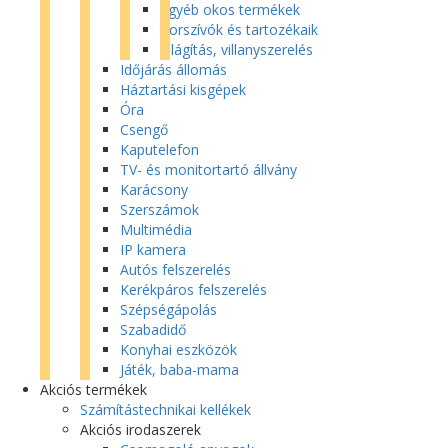
Egyéb okos termékek
Porszívók és tartozékaik
Világítás, villanyszerelés
Időjárás állomás
Háztartási kisgépek
Óra
Csengő
Kaputelefon
TV- és monitortartó állvány
Karácsony
Szerszámok
Multimédia
IP kamera
Autós felszerelés
Kerékpáros felszerelés
Szépségápolás
Szabadidő
Konyhai eszközök
Játék, baba-mama
Akciós termékek
Számítástechnikai kellékek
Akciós irodaszerek