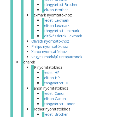
Utángyártott Brother
Pelikan Brother
Lexmark nyomtatókhoz
Eredeti Lexmark
Pelikan Lexmark
Utángyártott Lexmark
Töltőkészletek Lexmark
Olivetti nyomtatókhoz
Philips nyomtatókhoz
Xerox nyomtatókhoz
Vegyes márkájú tintapatronok
Tonerek
HP nyomtatókhoz
Eredeti HP
Pelikan HP
Utángyártott HP
Canon nyomtatókhoz
Eredeti Canon
Pelikan Canon
Utángyártott Canon
Brother nyomtatókhoz
Eredeti Brother