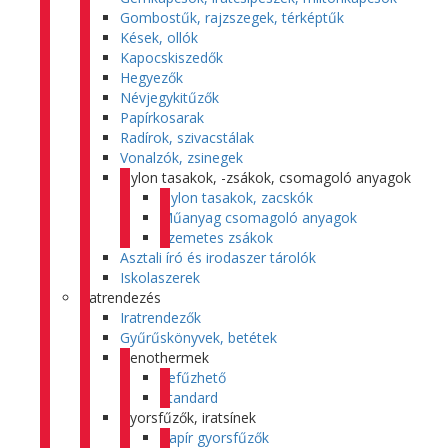
Gombostűk, rajzszegek, térképtűk
Kések, ollók
Kapocskiszedők
Hegyezők
Névjegykitűzők
Papírkosarak
Radírok, szivacstálak
Vonalzók, zsinegek
Nylon tasakok, -zsákok, csomagoló anyagok
Nylon tasakok, zacskók
Műanyag csomagoló anyagok
Szemetes zsákok
Asztali író és irodaszer tárolók
Iskolaszerek
Iratrendezés
Iratrendezők
Gyűrűskönyvek, betétek
Genothermek
Lefűzhető
Standard
Gyorsfűzők, iratsínek
Papír gyorsfűzők