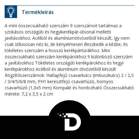
Termékleírás
A mini összecsukható szerszám 9 szerszámot tartalmaz a
szokásos országúti és hegyikerékpár-útvonal melletti
javításokhoz. Acélból és alumíniumötvözetből készült, így nem
csak stílusosan néz ki, de kényelmesen illeszkedik a kézbe, és
tökéletes szerszám a hosszú kerékpártúrákhoz. Mini
összecsukható szerszám kerékpárokhoz 9 különböző szerszám
a javításokhoz Tökéletes országúti kerékpárokhoz és hegyi
kerékpárokhoz Acélból és alumínium ötvözetből készült
Rögzítőszerszámok: Hatlapfejű csavarkulcs (imbuszkulcs) 2 / 2,5
/ 3/4/5/6/8 mm, PH1 keresztfejű csavarhúzó, hornyos
csavarhúzó (1,0x5 mm) Kompakt és hordozható Összecsukható
mérete: 7,2 x 3,5 x 2 cm