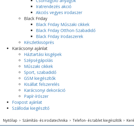
Csomagoló anyagok
Iratrendezés akció
Akciós vegyes irodaszer
Black Friday
Black Friday Műszaki cikkek
Black Friday Otthon-Szabadidő
Black Friday Irodaszerek
Készletkisöprés
Karácsonyi ajánlat
Háztartási kisgépek
Szépségápolás
Műszaki cikkek
Sport, szabadidő
GSM kiegészítők
Kisállat felszerelés
Karácsonyi dekoráció
Papír-írószer
Foxpost ajánlat
Szállodai kiegészítő
Nyitólap
Számítás- és irodatechnika
Telefon- és tablet kiegészítők
Keré