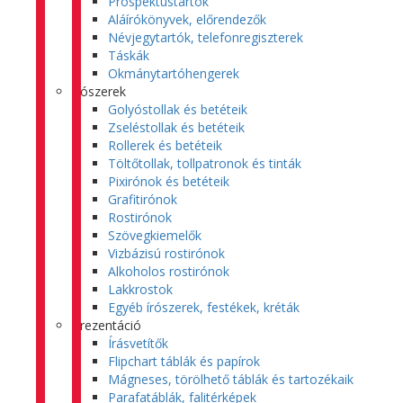
Prospektustartók
Aláírókönyvek, előrendezők
Névjegytartók, telefonregiszterek
Táskák
Okmánytartóhengerek
Írószerek
Golyóstollak és betéteik
Zseléstollak és betéteik
Rollerek és betéteik
Töltőtollak, tollpatronok és tinták
Pixirónok és betéteik
Grafitirónok
Rostirónok
Szövegkiemelők
Vizbázisú rostirónok
Alkoholos rostirónok
Lakkrostok
Egyéb írószerek, festékek, kréták
Prezentáció
Írásvetítők
Flipchart táblák és papírok
Mágneses, törölhető táblák és tartozékaik
Parafatáblák, falitérképek