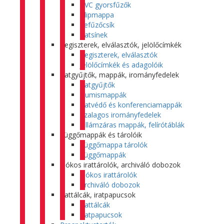
PVC gyorsfűzők
Klipmappa
Lefűzőcsík
Iratsínek
Regiszterek, elválasztók, jelölőcímkék
Regiszterek, elválasztók
Jelölőcímkék és adagolóik
Iratgyűjtők, mappák, irományfedelek
Iratgyűjtők
Gumismappák
Iratvédő és konferenciamappák
Szalagos irományfedelek
Villámzáras mappák, felírótáblák
Függőmappák és tárolóik
Függőmappa tárolók
Függőmappák
Fiókos irattárolók, archiváló dobozok
Fiókos irattárolók
Archiváló dobozok
Irattálcák, iratpapucsok
Irattálcák
Iratpapucsok