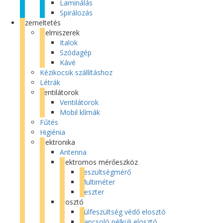
Laminálás
Spirálozás
Üzemeltetés
Élelmiszerek
Italok
Szódagép
Kávé
Kézikocsik szállításhoz
Létrák
Ventilátorok
Ventilátorok
Mobil klímák
Fűtés
Higiénia
Elektronika
Antenna
Elektromos mérőeszköz
Feszültségmérő
Multiméter
Teszter
Elosztó
Túlfeszültség védő elosztó
Kapcsoló nélküli elosztó