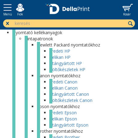
Menü
Fiók
Kosár
Nyomtató kellékanyagok
Tintapatronok
Hewlett Packard nyomtatókhoz
Eredeti HP
Pelikan HP
Utángyártott HP
Töltőkészletek HP
Canon nyomtatókhoz
Eredeti Canon
Pelikan Canon
Utángyártott Canon
Töltőkészletek Canon
Epson nyomtatókhoz
Eredeti Epson
Pelikan Epson
Utángyártott Epson
Brother nyomtatókhoz
Eredeti Brother