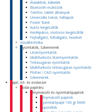
Átalakítók, kábelek
Bluetooth eszközök
Telefon, tablet állványok
Univerzális tokok, hátlapok
Power Bank
Autós kiegészítők
Kerékpáros, motoros kiegészítők
Fejhallgató, fülhallgató, headset
Vizuáltechnika
Nyomtatók, Szkennerek
Lézernyomtatók
Multifunkciós lézernyomtatók
Tintasugaras nyomtatók
Multifunkciós tintasugaras nyomtatók
Plotter / CAD nyomtatók
Szkennerek
Papír, író- és irodaszer
Irodai papíráru
Fénymásoló és nyomtatópapírok
Fénymásoló papírok
Nyomtatópapír 100 gr felett
Leporellók