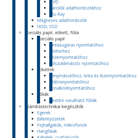
DVD
Tárolók adathordozókhoz
Blu-Ray
Mágneses adathordozók
HDD, SSD
Speciális papír, etikett, fólia
Speciális papír
Tintasugaras nyomtatóhoz
Plotterhez
Lézernyomtatóhoz
Hőszublimációs nyomtatóhoz
Etikettek
Fénymásolóhoz, tinta és lézernyomtatóhoz
Mátrixnyomtatóhoz
Vonalkódnyomtatóhoz
Fóliák
Textilre vasalható fóliák
Számítástechnikai kiegészítők
Egerek
Billentyűzetek
Fejhallgatók, mikrofonok
Hangfalak
Kábelek, csatlakozók