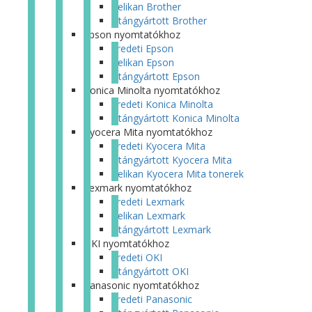
Pelikan Brother
Utángyártott Brother
Epson nyomtatókhoz
Eredeti Epson
Pelikan Epson
Utángyártott Epson
Konica Minolta nyomtatókhoz
Eredeti Konica Minolta
Utángyártott Konica Minolta
Kyocera Mita nyomtatókhoz
Eredeti Kyocera Mita
Utángyártott Kyocera Mita
Pelikan Kyocera Mita tonerek
Lexmark nyomtatókhoz
Eredeti Lexmark
Pelikan Lexmark
Utángyártott Lexmark
OKI nyomtatókhoz
Eredeti OKI
Utángyártott OKI
Panasonic nyomtatókhoz
Eredeti Panasonic