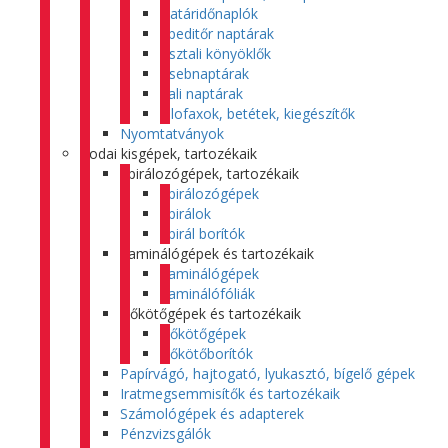
Határidőnaplók
Speditőr naptárak
Asztali könyöklők
Zsebnaptárak
Fali naptárak
Filofaxok, betétek, kiegészítők
Nyomtatványok
Irodai kisgépek, tartozékaik
Spirálozógépek, tartozékaik
Spirálozógépek
Spirálok
Spirál borítók
Laminálógépek és tartozékaik
Laminálógépek
Laminálófóliák
Hőkötőgépek és tartozékaik
Hőkötőgépek
Hőkötőborítók
Papírvágó, hajtogató, lyukasztó, bígelő gépek
Iratmegsemmisítők és tartozékaik
Számológépek és adapterek
Pénzvizsgálók