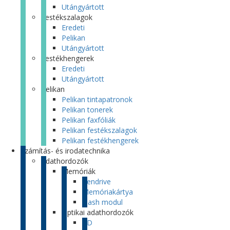
Utángyártott
Festékszalagok
Eredeti
Pelikan
Utángyártott
Festékhengerek
Eredeti
Utángyártott
Pelikan
Pelikan tintapatronok
Pelikan tonerek
Pelikan faxfóliák
Pelikan festékszalagok
Pelikan festékhengerek
Számítás- és irodatechnika
Adathordozók
Memóriák
Pendrive
Memóriakártya
Flash modul
Optikai adathordozók
CD