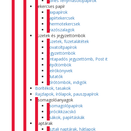
Színes fénymásolópapírok
Tekercses papír
Faxpapírok
Papírtekercsek
Thermotekercsek
Árazószalagok
Füzetek és jegyzettömbök
Füzetek, füzetalátétek
Rovatoltpapírok
Jegyzettömbök
Öntapadós jegyzettömb, Post it
Tépőtömbök
Beírókönyvek
Mutatók
Átírótömbök, indigók
Borítékok, tasakok
Rajzlapok, írólapok, pauszpapírok
Csomagolóanyagok
Csomagolópapírok
Aprócikkzacskó
Zsákok, papírtáskák
Naptárak
Asztali naptárak, hátlapok