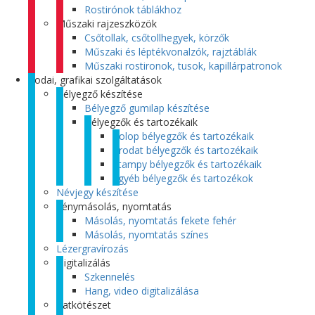
Rostirónok táblákhoz
Műszaki rajzeszközök
Csőtollak, csőtollhegyek, körzők
Műszaki és léptékvonalzók, rajztáblák
Műszaki rostironok, tusok, kapillárpatronok
Irodai, grafikai szolgáltatások
Bélyegző készítése
Bélyegző gumilap készítése
Bélyegzők és tartozékaik
Colop bélyegzők és tartozékaik
Trodat bélyegzők és tartozékaik
Stampy bélyegzők és tartozékaik
Egyéb bélyegzők és tartozékok
Névjegy készítése
Fénymásolás, nyomtatás
Másolás, nyomtatás fekete fehér
Másolás, nyomtatás színes
Lézergravírozás
Digitalizálás
Szkennelés
Hang, video digitalizálása
Iratkötészet