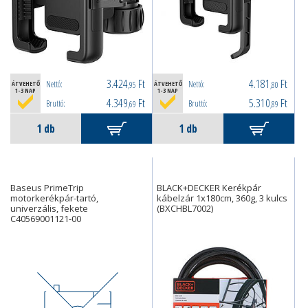
3.424
Ft
4.181
Ft
Nettó:
Nettó:
ÁTVEHETŐ
,95
ÁTVEHETŐ
,80
1-3 NAP
1-3 NAP
4.349
Ft
5.310
Ft
Bruttó:
Bruttó:
,69
,89
Baseus PrimeTrip
BLACK+DECKER Kerékpár
motorkerékpár-tartó,
kábelzár 1x180cm, 360g, 3 kulcs
univerzális, fekete
(BXCHBL7002)
C40569001121-00