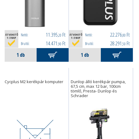
11.395
Ft
22.276
Ft
Nettó:
Nettó:
ÁTVEHETŐ
,20
ÁTVEHETŐ
,80
1-3 NAP
1-3 NAP
14.471
Ft
28.291
Ft
Bruttó:
Bruttó:
,90
,50
Cycplus M2 kerékpár komputer
Dunlop álló kerékpár pumpa,
67,5 cm, max 12 bar, 100cm
tömlő, Presta- Dunlop és
Schrader