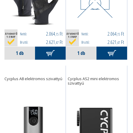
2.064
Ft
2.064
Ft
Nettó:
Nettó:
ÁTVEHETŐ
,15
ÁTVEHETŐ
,15
1-3 NAP
1-3 NAP
2.621
Ft
2.621
Ft
Bruttó:
Bruttó:
,47
,47
Cycplus A8 elektromos szivattyú
Cycplus AS2 mini elektromos
szivattyú