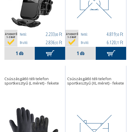
2.233
Ft
4.819
Ft
Nettó:
Nettó:
ÁTVEHETŐ
,80
ÁTVEHETŐ
,50
1-3 NAP
1-3 NAP
2.836
Ft
6.120
Ft
Bruttó:
Bruttó:
,93
,77
Csúszásgátló téli telefon
Csúszásgátló téli telefon
sportkesztyű (L méret) - fekete
sportkesztyű (XL méret) - fekete