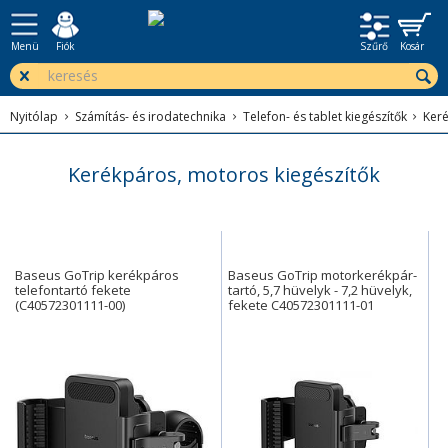
Menü
Fiók
Szűrő
Kosár
Nyitólap
Számítás- és irodatechnika
Telefon- és tablet kiegészítők
Keré
Kerékpáros, motoros kiegészítők
Baseus GoTrip kerékpáros
Baseus GoTrip motorkerékpár-
telefontartó fekete
tartó, 5,7 hüvelyk - 7,2 hüvelyk,
(C40572301111-00)
fekete C40572301111-01