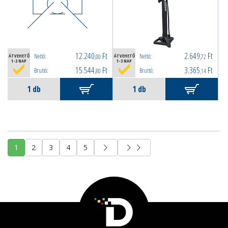
12.240
Ft
2.649
Ft
Nettó:
Nettó:
ÁTVEHETŐ
,00
ÁTVEHETŐ
,72
1-3 NAP
1-3 NAP
15.544
Ft
3.365
Ft
Bruttó:
Bruttó:
,80
,14
1
2
3
4
5