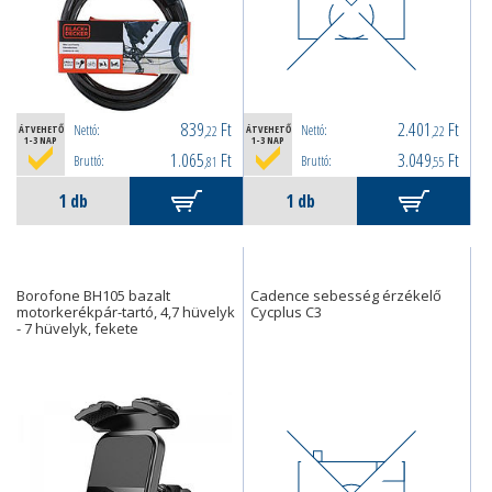
839
Ft
2.401
Ft
Nettó:
Nettó:
ÁTVEHETŐ
,22
ÁTVEHETŐ
,22
1-3 NAP
1-3 NAP
1.065
Ft
3.049
Ft
Bruttó:
Bruttó:
,81
,55
Borofone BH105 bazalt
Cadence sebesség érzékelő
motorkerékpár-tartó, 4,7 hüvelyk
Cycplus C3
- 7 hüvelyk, fekete