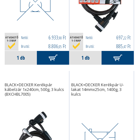
6.933
Ft
697
Ft
Nettó:
Nettó:
ÁTVEHETŐ
,90
ÁTVEHETŐ
,22
1-3 NAP
1-3 NAP
8.806
Ft
885
Ft
Bruttó:
Bruttó:
,05
,47
BLACK+DECKER Kerékpár
BLACK+DECKER Kerékpár U-
kábelzár 1x240cm, 500g, 3 kulcs
lakat 14mmx25cm, 1400g, 3
(BXCHBL7005)
kulcs