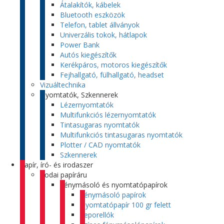
Átalakítók, kábelek
Bluetooth eszközök
Telefon, tablet állványok
Univerzális tokok, hátlapok
Power Bank
Autós kiegészítők
Kerékpáros, motoros kiegészítők
Fejhallgató, fülhallgató, headset
Vizuáltechnika
Nyomtatók, Szkennerek
Lézernyomtatók
Multifunkciós lézernyomtatók
Tintasugaras nyomtatók
Multifunkciós tintasugaras nyomtatók
Plotter / CAD nyomtatók
Szkennerek
Papír, író- és irodaszer
Irodai papíráru
Fénymásoló és nyomtatópapírok
Fénymásoló papírok
Nyomtatópapír 100 gr felett
Leporellók