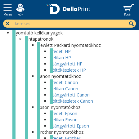
Menü
Fiók
Kosár
Nyomtató kellékanyagok
Tintapatronok
Hewlett Packard nyomtatókhoz
Eredeti HP
Pelikan HP
Utángyártott HP
Töltőkészletek HP
Canon nyomtatókhoz
Eredeti Canon
Pelikan Canon
Utángyártott Canon
Töltőkészletek Canon
Epson nyomtatókhoz
Eredeti Epson
Pelikan Epson
Utángyártott Epson
Brother nyomtatókhoz
Eredeti Brother