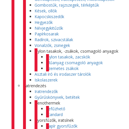
Gombostűk, rajzszegek, térképtűk
Kések, ollók
Kapocskiszedők
Hegyezők
Névjegykitűzők
Papírkosarak
Radírok, szivacstálak
Vonalzók, zsinegek
Nylon tasakok, -zsákok, csomagoló anyagok
Nylon tasakok, zacskók
Műanyag csomagoló anyagok
Szemetes zsákok
Asztali író és irodaszer tárolók
Iskolaszerek
Iratrendezés
Iratrendezők
Gyűrűskönyvek, betétek
Genothermek
Lefűzhető
Standard
Gyorsfűzők, iratsínek
Papír gyorsfűzők