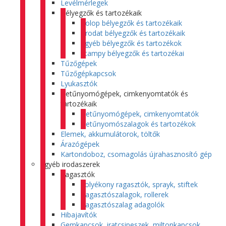
Levélmérlegek
Bélyegzők és tartozékaik
Colop bélyegzők és tartozékaik
Trodat bélyegzők és tartozékaik
Egyéb bélyegzők és tartozékok
Stampy bélyegzők és tartozékai
Tűzőgépek
Tűzőgépkapcsok
Lyukasztók
Betűnyomógépek, cimkenyomtatók és
tartozékaik
Betűnyomógépek, cimkenyomtatók
Betűnyomószalagok és tartozékok
Elemek, akkumulátorok, töltők
Árazógépek
Kartondoboz, csomagolás újrahasznosító gép
Egyéb irodaszerek
Ragasztók
Folyékony ragasztók, sprayk, stiftek
Ragasztószalagok, rollerek
Ragasztószalag adagolók
Hibajavítók
Gemkapcsok, iratcsipeszek, miltonkapcsok