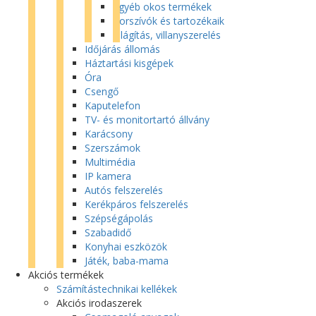
Egyéb okos termékek
Porszívók és tartozékaik
Világítás, villanyszerelés
Időjárás állomás
Háztartási kisgépek
Óra
Csengő
Kaputelefon
TV- és monitortartó állvány
Karácsony
Szerszámok
Multimédia
IP kamera
Autós felszerelés
Kerékpáros felszerelés
Szépségápolás
Szabadidő
Konyhai eszközök
Játék, baba-mama
Akciós termékek
Számítástechnikai kellékek
Akciós irodaszerek