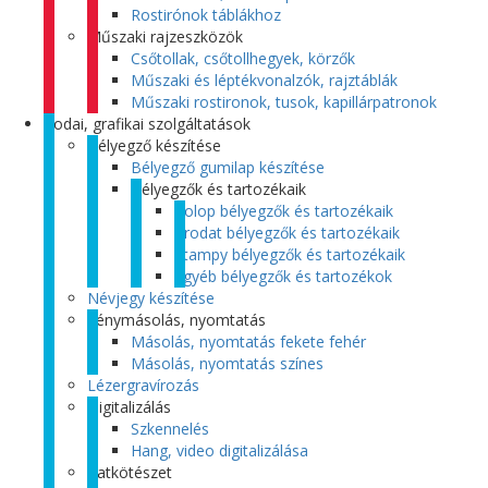
Rostirónok táblákhoz
Műszaki rajzeszközök
Csőtollak, csőtollhegyek, körzők
Műszaki és léptékvonalzók, rajztáblák
Műszaki rostironok, tusok, kapillárpatronok
Irodai, grafikai szolgáltatások
Bélyegző készítése
Bélyegző gumilap készítése
Bélyegzők és tartozékaik
Colop bélyegzők és tartozékaik
Trodat bélyegzők és tartozékaik
Stampy bélyegzők és tartozékaik
Egyéb bélyegzők és tartozékok
Névjegy készítése
Fénymásolás, nyomtatás
Másolás, nyomtatás fekete fehér
Másolás, nyomtatás színes
Lézergravírozás
Digitalizálás
Szkennelés
Hang, video digitalizálása
Iratkötészet