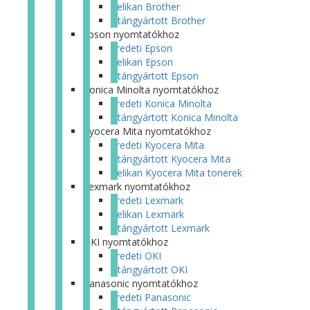
Pelikan Brother
Utángyártott Brother
Epson nyomtatókhoz
Eredeti Epson
Pelikan Epson
Utángyártott Epson
Konica Minolta nyomtatókhoz
Eredeti Konica Minolta
Utángyártott Konica Minolta
Kyocera Mita nyomtatókhoz
Eredeti Kyocera Mita
Utángyártott Kyocera Mita
Pelikan Kyocera Mita tonerek
Lexmark nyomtatókhoz
Eredeti Lexmark
Pelikan Lexmark
Utángyártott Lexmark
OKI nyomtatókhoz
Eredeti OKI
Utángyártott OKI
Panasonic nyomtatókhoz
Eredeti Panasonic