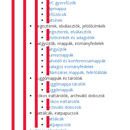
PVC gyorsfűzők
Klipmappa
Lefűzőcsík
Iratsínek
Regiszterek, elválasztók, jelölőcímkék
Regiszterek, elválasztók
Jelölőcímkék és adagolóik
Iratgyűjtők, mappák, irományfedelek
Iratgyűjtők
Gumismappák
Iratvédő és konferenciamappák
Szalagos irományfedelek
Villámzáras mappák, felírótáblák
Függőmappák és tárolóik
Függőmappa tárolók
Függőmappák
Fiókos irattárolók, archiváló dobozok
Fiókos irattárolók
Archiváló dobozok
Irattálcák, iratpapucsok
Irattálcák
Iratpapucsok