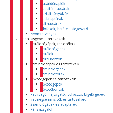
Határidőnaplók
Speditőr naptárak
Asztali könyöklők
Zsebnaptárak
Fali naptárak
Filofaxok, betétek, kiegészítők
Nyomtatványok
Irodai kisgépek, tartozékaik
Spirálozógépek, tartozékaik
Spirálozógépek
Spirálok
Spirál borítók
Laminálógépek és tartozékaik
Laminálógépek
Laminálófóliák
Hőkötőgépek és tartozékaik
Hőkötőgépek
Hőkötőborítók
Papírvágó, hajtogató, lyukasztó, bígelő gépek
Iratmegsemmisítők és tartozékaik
Számológépek és adapterek
Pénzvizsgálók