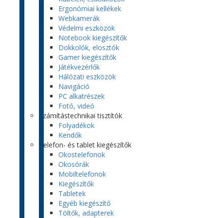
Ergonómiai kellékek
Webkamerák
Védelmi eszközök
Notebook kiegészítők
Dokkolók, elosztók
Gamer kiegészítők
Játékvezérlők
Hálózati eszközök
Navigáció
PC alkatrészek
Fotó, videó
Számítástechnikai tisztítók
Folyadékok
Kendők
Telefon- és tablet kiegészítők
Okostelefonok
Okosórák
Mobiltelefonok
Kiegészítők
Tabletek
Egyéb kiegészítő
Töltők, adapterek