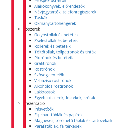
Prospektustartók
Aláírókönyvek, előrendezők
Névjegytartók, telefonregiszterek
Táskák
Okmánytartóhengerek
Írószerek
Golyóstollak és betéteik
Zseléstollak és betéteik
Rollerek és betéteik
Töltőtollak, tollpatronok és tinták
Pixirónok és betéteik
Grafitirónok
Rostirónok
Szövegkiemelők
Vizbázisú rostirónok
Alkoholos rostirónok
Lakkrostok
Egyéb írószerek, festékek, kréták
Prezentáció
Írásvetítők
Flipchart táblák és papírok
Mágneses, törölhető táblák és tartozékaik
Parafatáblák, falitérképek