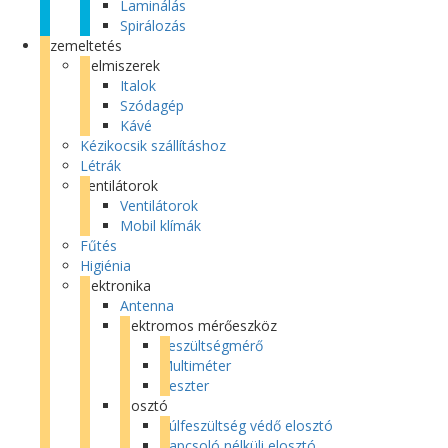
Laminálás
Spirálozás
Üzemeltetés
Élelmiszerek
Italok
Szódagép
Kávé
Kézikocsik szállításhoz
Létrák
Ventilátorok
Ventilátorok
Mobil klímák
Fűtés
Higiénia
Elektronika
Antenna
Elektromos mérőeszköz
Feszültségmérő
Multiméter
Teszter
Elosztó
Túlfeszültség védő elosztó
Kapcsoló nélküli elosztó