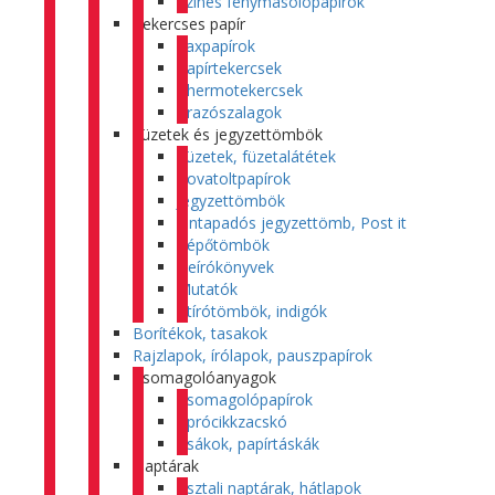
Színes fénymásolópapírok
Tekercses papír
Faxpapírok
Papírtekercsek
Thermotekercsek
Árazószalagok
Füzetek és jegyzettömbök
Füzetek, füzetalátétek
Rovatoltpapírok
Jegyzettömbök
Öntapadós jegyzettömb, Post it
Tépőtömbök
Beírókönyvek
Mutatók
Átírótömbök, indigók
Borítékok, tasakok
Rajzlapok, írólapok, pauszpapírok
Csomagolóanyagok
Csomagolópapírok
Aprócikkzacskó
Zsákok, papírtáskák
Naptárak
Asztali naptárak, hátlapok