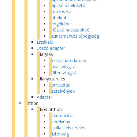
Kapcsolós elosztó
Fali elosztó
Kábeldob
Lengőkábel
3 fázisú hosszabbító
Szünetmentes tápegység
Érzékelő
Utazó adapter
Világítás
Hordozható lámpa
Lakás világítás
Kültéri világítás
Villanyszerelés
Forrasztás
Szerelvények
Adapter
Otthon
Okos otthon
Akkumulátor
Szerelvény
Kisállat felszerelés
Biztonság