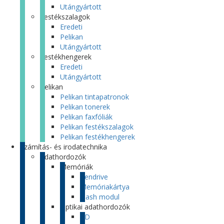
Utángyártott
Festékszalagok
Eredeti
Pelikan
Utángyártott
Festékhengerek
Eredeti
Utángyártott
Pelikan
Pelikan tintapatronok
Pelikan tonerek
Pelikan faxfóliák
Pelikan festékszalagok
Pelikan festékhengerek
Számítás- és irodatechnika
Adathordozók
Memóriák
Pendrive
Memóriakártya
Flash modul
Optikai adathordozók
CD