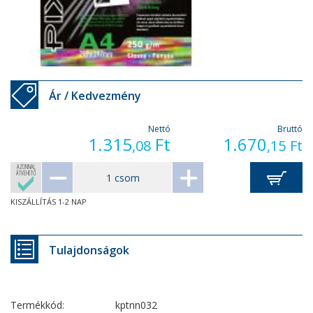
Ár / Kedvezmény
Nettó
Bruttó
1.315
Ft
1.670
,08
,15
Ft
AZONNAL
ÁTVEHETŐ
KISZÁLLÍTÁS 1-2 NAP
Tulajdonságok
Termékkód:
kptnn032