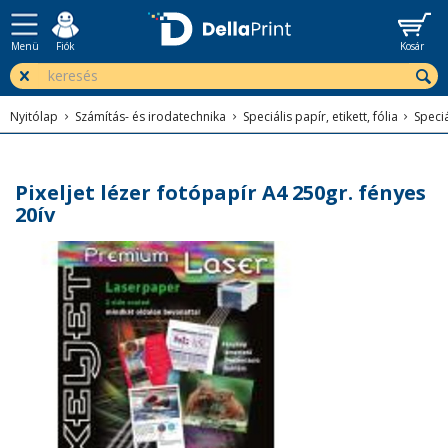
Menü
Fiók
Kosár
Nyitólap
Számítás- és irodatechnika
Speciális papír, etikett, fólia
Speciá
Pixeljet lézer fotópapír A4 250gr. fényes
20ív