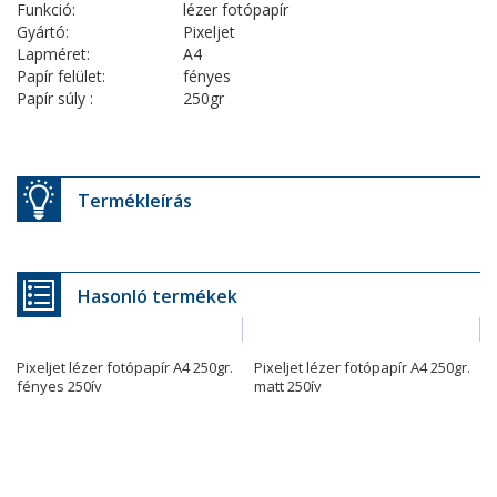
Funkció:
lézer fotópapír
Gyártó:
Pixeljet
Lapméret:
A4
Papír felület:
fényes
Papír súly :
250gr
Termékleírás
Hasonló termékek
Pixeljet lézer fotópapír A4 250gr.
Pixeljet lézer fotópapír A4 250gr.
fényes 250ív
matt 250ív