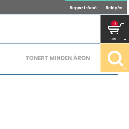
Regisztráció
Belépés
0
0
,00
Ft
TONERT MINDEN ÁRON