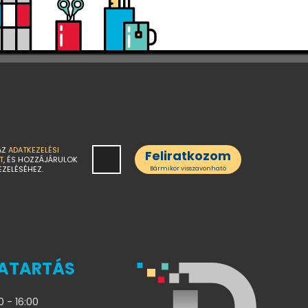
AZ
ADATKEZELÉSI
Feliratkozom
T
, ÉS HOZZÁJÁRULOK
EZELÉSÉHEZ.
Bármikor visszavonható
ATARTÁS
0 - 16:00