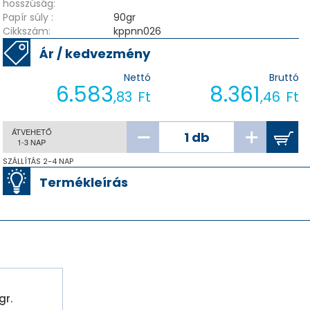
hosszúság:
Papír súly :
90gr
Cikkszám:
kppnn026
Ár / kedvezmény
Nettó
Bruttó
6.583
8.361
,83
Ft
,46
Ft
ÁTVEHETŐ
1-3 NAP
SZÁLLÍTÁS 2-4 NAP
Termékleírás
r.