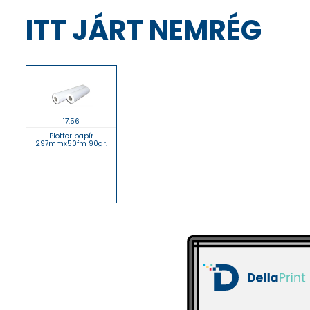
ITT JÁRT NEMRÉG
17:56
Plotter papír
297mmx50fm 90gr.