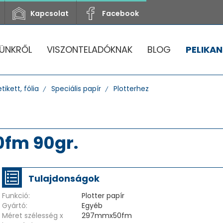
Kapcsolat
Facebook
ÜNKRŐL
VISZONTELADÓKNAK
BLOG
PELIKAN
tikett, fólia
Speciális papír
Plotterhez
0fm 90gr.
Tulajdonságok
Funkció:
Plotter papír
Gyártó:
Egyéb
Méret szélesség x
297mmx50fm