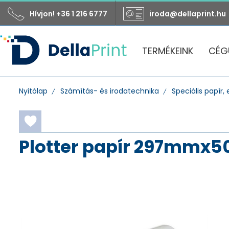
Hívjon! +36 1 216 6777
iroda@dellaprint.hu
TERMÉKEINK
CÉG
Nyitólap
Számítás- és irodatechnika
Speciális papír, e
Plotter papír 297mmx5