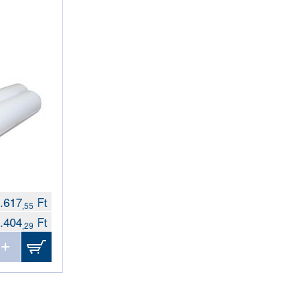
.617
Ft
,55
.404
Ft
,29