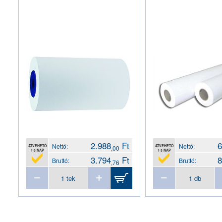
2.988
Ft
6
Nettó:
Nettó:
ÁTVEHETŐ
ÁTVEHETŐ
,00
1-3 NAP
1-3 NAP
3.794
Ft
8
Bruttó:
Bruttó:
,76