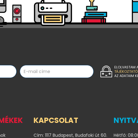
ELOLVASTAM 
TÁJÉKOZTATÓ
AZ ADATAIM K
RMÉKEK
KAPCSOLAT
NYITV
nok
Cím: 1117 Budapest, Budafoki út 60.
Hétfő: 08:0