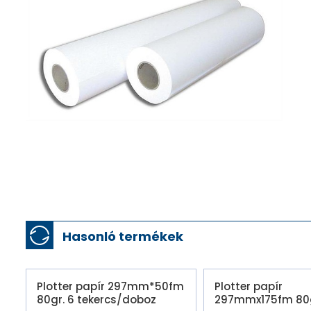
Hasonló termékek
Plotter papír 297mm*50fm
Plotter papír
80gr. 6 tekercs/doboz
297mmx175fm 80g