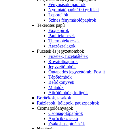
Fénymásoló papírok
Nyomtatópapír 100 gr felett
Leporellók
Színes fénymásolópapírok
Tekercses papír
Faxpapírok
Papírtekercsek
Thermotekercsek
Árazószalagok
Füzetek és jegyzettömbök
Füzetek, füzetalátétek
Rovatoltpapírok
Jegyzettömbök
Öntapadós jegyzettömb, Post it
Tépőtömbök
Beírókönyvek
Mutatók
Átírótömbök, indigók
Borítékok, tasakok
Rajzlapok, írólapok, pauszpapírok
Csomagolóanyagok
Csomagolópapírok
Aprócikkzacskó
Zsákok, papírtáskák
Naptárak