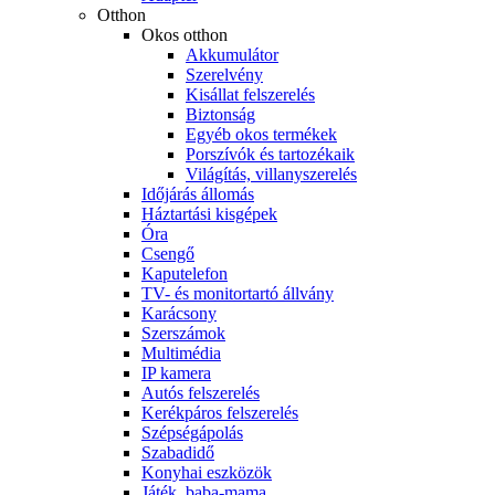
Otthon
Okos otthon
Akkumulátor
Szerelvény
Kisállat felszerelés
Biztonság
Egyéb okos termékek
Porszívók és tartozékaik
Világítás, villanyszerelés
Időjárás állomás
Háztartási kisgépek
Óra
Csengő
Kaputelefon
TV- és monitortartó állvány
Karácsony
Szerszámok
Multimédia
IP kamera
Autós felszerelés
Kerékpáros felszerelés
Szépségápolás
Szabadidő
Konyhai eszközök
Játék, baba-mama