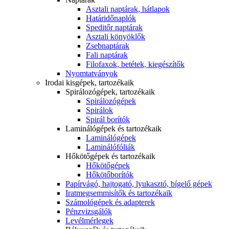
Asztali naptárak, hátlapok
Határidőnaplók
Speditőr naptárak
Asztali könyöklők
Zsebnaptárak
Fali naptárak
Filofaxok, betétek, kiegészítők
Nyomtatványok
Irodai kisgépek, tartozékaik
Spirálozógépek, tartozékaik
Spirálozógépek
Spirálok
Spirál borítók
Laminálógépek és tartozékaik
Laminálógépek
Laminálófóliák
Hőkötőgépek és tartozékaik
Hőkötőgépek
Hőkötőborítók
Papírvágó, hajtogató, lyukasztó, bígelő gépek
Iratmegsemmisítők és tartozékaik
Számológépek és adapterek
Pénzvizsgálók
Levélmérlegek