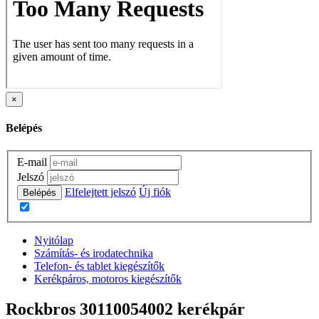
×
Belépés
E-mail
Jelszó
Elfelejtett jelszó
Új fiók
Belépés
Nyitólap
Számítás- és irodatechnika
Telefon- és tablet kiegészítők
Kerékpáros, motoros kiegészítők
Rockbros 30110054002 kerékpár