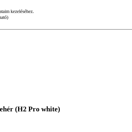
dataim kezeléséhez.
ható)
ehér (H2 Pro white)