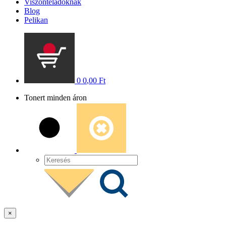
Viszonteladóknak
Blog
Pelikan
0
0
,00
Ft
Tonert minden áron
×