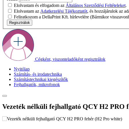
Elolvastam és elfogadom az
Általános Szerződési Feltételeket
.
Elolvastam az
Adatkezelési Tájékoztatót
, és hozzájárulok az a
Feliratkozom a DellaPrint Kft. hírlevelére (Bármikor visszavon
Regisztrálok
Cégként, viszonteladóként regisztrálok
Nyitólap
Számítás- és irodatechnika
Számítástechnikai kiegészítők
Fejhallgatók, mikrofonok
Vezeték nélküli fejhallgató QCY H2 PRO f