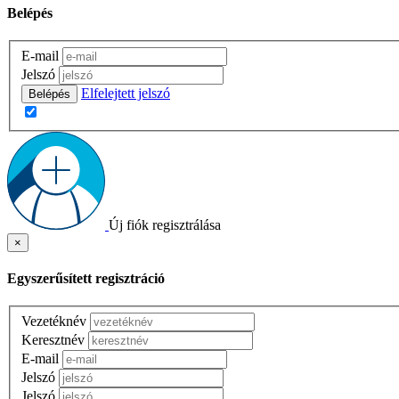
Belépés
E-mail
Jelszó
Elfelejtett jelszó
Belépés
Új fiók regisztrálása
×
Egyszerűsített regisztráció
Vezetéknév
Keresztnév
E-mail
Jelszó
Jelszó