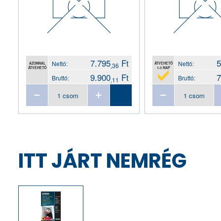
7.795
Ft
5
Nettó:
Nettó:
AZONNAL
ÁTVEHETŐ
,36
ÁTVEHETŐ
1-3 NAP
9.900
Ft
7
Bruttó:
Bruttó:
,11
ITT JÁRT NEMRÉG