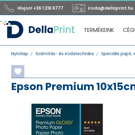
Hívjon! +36 1 216 6777
iroda@dellaprint.hu
TERMÉKEINK
CÉG
Nyitólap
Számítás- és irodatechnika
Speciális papír, e
Epson Premium 10x15cm 