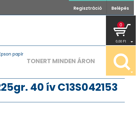
Regisztráció
Belépés
0
0
,00
Ft
Epson papír
TONERT MINDEN ÁRON
25gr. 40 ív C13S042153