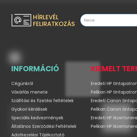
HÍRLEVÉL
FELIRATKOZÁS
INFORMÁCIÓ
KIEMELT TE
Cégünkről
Eredeti HP tintapatro
Vásárlás menete
Pelikan HP tintapatro
Szállítási és fizetési feltételek
Eredeti Canon tintap
Gyakori kérdések
Pelikan Canon tintap
Speciális kedvezmények
Eredeti HP lézertoner
Általános Szerződési Feltételek
Pelikan HP lézertoner
Adatkezelési Tájékoztató