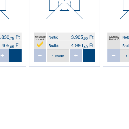
.830
Ft
3.905
Ft
Nettó:
Nett
ÁTVEHETŐ
AZONNAL
,75
,90
1-3 NAP
ÁTVEHETŐ
.405
Ft
4.960
Ft
Bruttó:
Brut
,05
,49