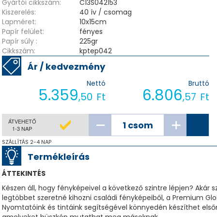
Gyártói cikkszám:
C13S042153
Kiszerelés:
40 ív / csomag
Lapméret:
10x15cm
Papír felület:
fényes
Papír súly :
225gr
Cikkszám:
kptep042
Ár / kedvezmény
Nettó
Bruttó
5.359
6.806
,50
Ft
,57
Ft
ÁTVEHETŐ
1-3 NAP
SZÁLLÍTÁS 2-4 NAP
Termékleírás
ÁTTEKINTÉS
Készen áll, hogy fényképeivel a következő szintre lépjen? Akár
legtöbbet szeretné kihozni családi fényképeiből, a Premium Gl
Nyomtatóink és tintáink segítségével könnyedén készíthet els