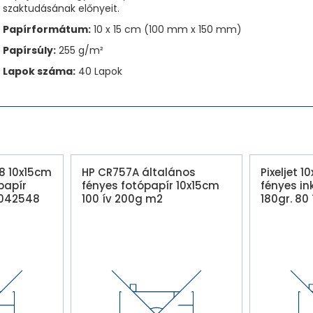
szaktudásának előnyeit.
Papírformátum:
10 x 15 cm (100 mm x 150 mm)
Papírsúly:
255 g/m²
Lapok száma:
40 Lapok
8 10x15cm
HP CR757A általános
Pixeljet 
papír
fényes fotópapír 10x15cm
fényes in
S042548
100 ív 200g m2
180gr. 80 