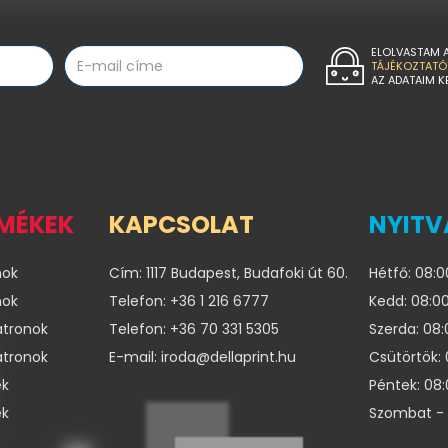
ELOLVASTAM 
TÁJÉKOZTATÓ
AZ ADATAIM K
RMÉKEK
KAPCSOLAT
NYITV
nok
Cím: 1117 Budapest, Budafoki út 60.
Hétfő: 08:0
nok
Telefon: +36 1 216 6777
Kedd: 08:00
atronok
Telefon: +36 70 331 5305
Szerda: 08:
atronok
E-mail: iroda@dellaprint.hu
Csütörtök: 
ek
Péntek: 08:
ek
Szombat - 