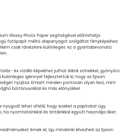
ium Glossy Photo Paper segítségével előhívhatja
égű fotópapír méltó alapanyagot szolgáltat fényképeihez
ig. Nem csak ránézésre különleges: ez a gyantabevonatú
ően.
olás- és vízálló képekhez juthat élénk színekkel, gyönyörű
a különleges igénnyel fejlesztettük ki, hogy az Epson
séget nyújtsa. Emiatt minden pontosan olyan lesz, mint
sághű bőrtónusokkal és más előnyökkel.
e nyugodt lehet afelől, hogy ezeket a papírokat úgy
, ha nyomtatóinkkal és tintáinkkal együtt használja őket.
 eredményeket érnek el, így mindenki élvezheti az Epson