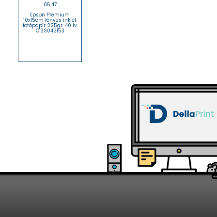
05:47
Epson Premium
10x15cm fényes inkjet
fotópapír 225gr. 40 ív
C13S042153