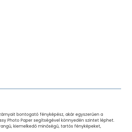
 szárnyait bontogató fényképész, akár egyszerűen a
ossy Photo Paper segítségével könnyedén szintet léphet.
őrangú, kiemelkedő minőségű, tartós fényképeket,