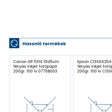
Hasonló termékek
Canon GP 501S 10x15cm
Epson C13S04254
fényes inkjet fotópapír
fényes inkjet fotó
200gr. 100 ív 0775B003
200gr. 100 ív C13