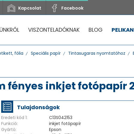
Kapcsolat
Facebook
ÜNKRŐL
VISZONTELADÓKNAK
BLOG
PELIKAN
tikett, fólia
Speciális papír
Tintasugaras nyomtatóhoz
fényes inkjet fotópapír 2
Tulajdonságok
Eredeti kód 1:
C13S042153
Funkció:
inkjet fotópapír
Gyártó:
Epson