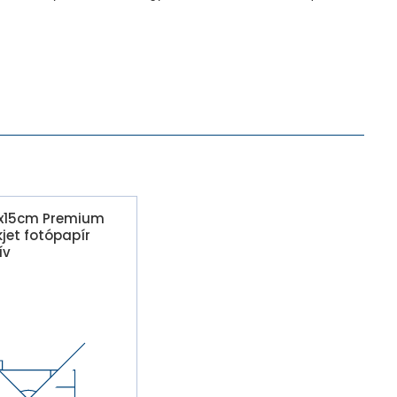
10x15cm Premium
kjet fotópapír
ív