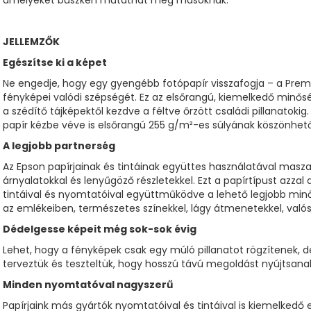
amelyeket büszkén mutathat meg másoknak.
JELLEMZŐK
Egészítse ki a képet
Ne engedje, hogy egy gyengébb fotópapír visszafogja – a Prem
fényképei valódi szépségét. Ez az elsőrangú, kiemelkedő minős
a szédítő tájképektől kezdve a féltve őrzött családi pillanatok
papír kézbe véve is elsőrangú 255 g/m²-es súlyának köszönhet
A legjobb partnerség
Az Epson papírjainak és tintáinak együttes használatával maszat
árnyalatokkal és lenyűgöző részletekkel. Ezt a papírtípust azzal 
tintáival és nyomtatóival együttműködve a lehető legjobb minő
az emlékeiben, természetes színekkel, lágy átmenetekkel, való
Dédelgesse képeit még sok-sok évig
Lehet, hogy a fényképek csak egy múló pillanatot rögzítenek, d
terveztük és teszteltük, hogy hosszú távú megoldást nyújtsanak
Minden nyomtatóval nagyszerű
Papírjaink más gyártók nyomtatóival és tintáival is kiemelkedő