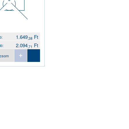
1.649
Ft
ó:
,38
2.094
Ft
tó:
,71