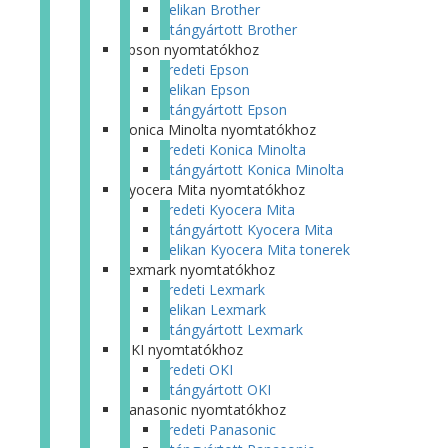
Pelikan Brother
Utángyártott Brother
Epson nyomtatókhoz
Eredeti Epson
Pelikan Epson
Utángyártott Epson
Konica Minolta nyomtatókhoz
Eredeti Konica Minolta
Utángyártott Konica Minolta
Kyocera Mita nyomtatókhoz
Eredeti Kyocera Mita
Utángyártott Kyocera Mita
Pelikan Kyocera Mita tonerek
Lexmark nyomtatókhoz
Eredeti Lexmark
Pelikan Lexmark
Utángyártott Lexmark
OKI nyomtatókhoz
Eredeti OKI
Utángyártott OKI
Panasonic nyomtatókhoz
Eredeti Panasonic