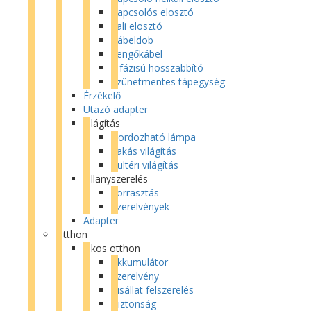
Kapcsolós elosztó
Fali elosztó
Kábeldob
Lengőkábel
3 fázisú hosszabbító
Szünetmentes tápegység
Érzékelő
Utazó adapter
Világítás
Hordozható lámpa
Lakás világítás
Kültéri világítás
Villanyszerelés
Forrasztás
Szerelvények
Adapter
Otthon
Okos otthon
Akkumulátor
Szerelvény
Kisállat felszerelés
Biztonság