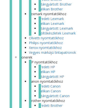
Utángyártott Brother
Pelikan Brother
Lexmark nyomtatókhoz
Eredeti Lexmark
Pelikan Lexmark
Utángyártott Lexmark
Töltőkészletek Lexmark
Olivetti nyomtatókhoz
Philips nyomtatókhoz
Xerox nyomtatókhoz
Vegyes márkájú tintapatronok
Tonerek
HP nyomtatókhoz
Eredeti HP
Pelikan HP
Utángyártott HP
Canon nyomtatókhoz
Eredeti Canon
Pelikan Canon
Utángyártott Canon
Brother nyomtatókhoz
Eredeti Brother