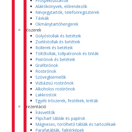
Prospektustartók
Aláírókönyvek, előrendezők
Névjegytartók, telefonregiszterek
Táskák
Okmánytartóhengerek
Írószerek
Golyóstollak és betéteik
Zseléstollak és betéteik
Rollerek és betéteik
Töltőtollak, tollpatronok és tinták
Pixirónok és betéteik
Grafitirónok
Rostirónok
Szövegkiemelők
Vizbázisú rostirónok
Alkoholos rostirónok
Lakkrostok
Egyéb írószerek, festékek, kréták
Prezentáció
Írásvetítők
Flipchart táblák és papírok
Mágneses, törölhető táblák és tartozékaik
Parafatáblák, falitérképek