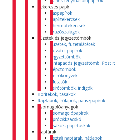
Színes fénymásolópapírok
Tekercses papír
Faxpapírok
Papírtekercsek
Thermotekercsek
Árazószalagok
Füzetek és jegyzettömbök
Füzetek, füzetalátétek
Rovatoltpapírok
Jegyzettömbök
Öntapadós jegyzettömb, Post it
Tépőtömbök
Beírókönyvek
Mutatók
Átírótömbök, indigók
Borítékok, tasakok
Rajzlapok, írólapok, pauszpapírok
Csomagolóanyagok
Csomagolópapírok
Aprócikkzacskó
Zsákok, papírtáskák
Naptárak
Asztali naptárak, hátlapok