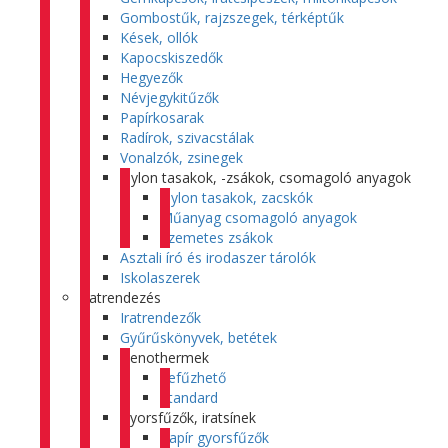
Gombostűk, rajzszegek, térképtűk
Kések, ollók
Kapocskiszedők
Hegyezők
Névjegykitűzők
Papírkosarak
Radírok, szivacstálak
Vonalzók, zsinegek
Nylon tasakok, -zsákok, csomagoló anyagok
Nylon tasakok, zacskók
Műanyag csomagoló anyagok
Szemetes zsákok
Asztali író és irodaszer tárolók
Iskolaszerek
Iratrendezés
Iratrendezők
Gyűrűskönyvek, betétek
Genothermek
Lefűzhető
Standard
Gyorsfűzők, iratsínek
Papír gyorsfűzők