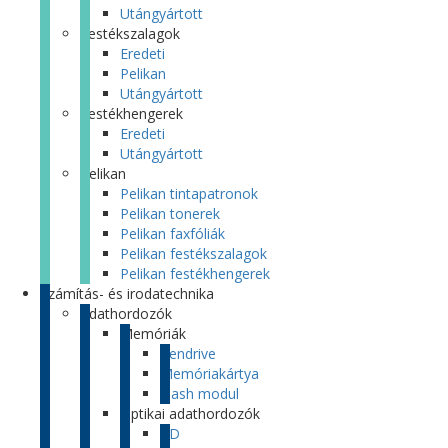
Utángyártott
Festékszalagok
Eredeti
Pelikan
Utángyártott
Festékhengerek
Eredeti
Utángyártott
Pelikan
Pelikan tintapatronok
Pelikan tonerek
Pelikan faxfóliák
Pelikan festékszalagok
Pelikan festékhengerek
Számítás- és irodatechnika
Adathordozók
Memóriák
Pendrive
Memóriakártya
Flash modul
Optikai adathordozók
CD