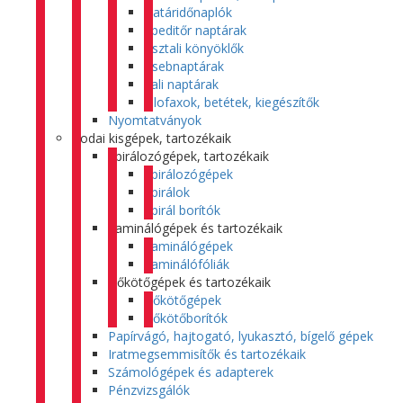
Határidőnaplók
Speditőr naptárak
Asztali könyöklők
Zsebnaptárak
Fali naptárak
Filofaxok, betétek, kiegészítők
Nyomtatványok
Irodai kisgépek, tartozékaik
Spirálozógépek, tartozékaik
Spirálozógépek
Spirálok
Spirál borítók
Laminálógépek és tartozékaik
Laminálógépek
Laminálófóliák
Hőkötőgépek és tartozékaik
Hőkötőgépek
Hőkötőborítók
Papírvágó, hajtogató, lyukasztó, bígelő gépek
Iratmegsemmisítők és tartozékaik
Számológépek és adapterek
Pénzvizsgálók