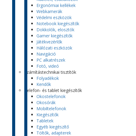
Ergonómiai kellékek
Webkamerák
Védelmi eszközök
Notebook kiegészítők
Dokkolók, elosztók
Gamer kiegészítők
Játékvezérlők
Hálózati eszközök
Navigáció
PC alkatrészek
Fotó, videó
Számítástechnikai tisztítók
Folyadékok
Kendők
Telefon- és tablet kiegészítők
Okostelefonok
Okosórák
Mobiltelefonok
Kiegészítők
Tabletek
Egyéb kiegészítő
Töltők, adapterek