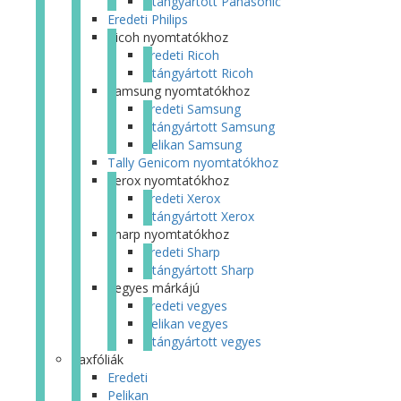
Utángyártott Panasonic
Eredeti Philips
Ricoh nyomtatókhoz
Eredeti Ricoh
Utángyártott Ricoh
Samsung nyomtatókhoz
Eredeti Samsung
Utángyártott Samsung
Pelikan Samsung
Tally Genicom nyomtatókhoz
Xerox nyomtatókhoz
Eredeti Xerox
Utángyártott Xerox
Sharp nyomtatókhoz
Eredeti Sharp
Utángyártott Sharp
Vegyes márkájú
Eredeti vegyes
Pelikan vegyes
Utángyártott vegyes
Faxfóliák
Eredeti
Pelikan