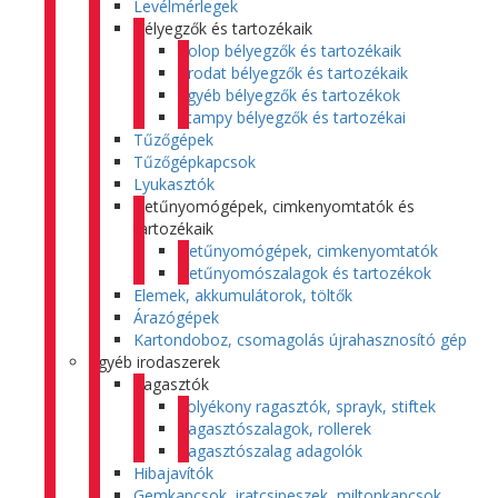
Levélmérlegek
Bélyegzők és tartozékaik
Colop bélyegzők és tartozékaik
Trodat bélyegzők és tartozékaik
Egyéb bélyegzők és tartozékok
Stampy bélyegzők és tartozékai
Tűzőgépek
Tűzőgépkapcsok
Lyukasztók
Betűnyomógépek, cimkenyomtatók és
tartozékaik
Betűnyomógépek, cimkenyomtatók
Betűnyomószalagok és tartozékok
Elemek, akkumulátorok, töltők
Árazógépek
Kartondoboz, csomagolás újrahasznosító gép
Egyéb irodaszerek
Ragasztók
Folyékony ragasztók, sprayk, stiftek
Ragasztószalagok, rollerek
Ragasztószalag adagolók
Hibajavítók
Gemkapcsok, iratcsipeszek, miltonkapcsok