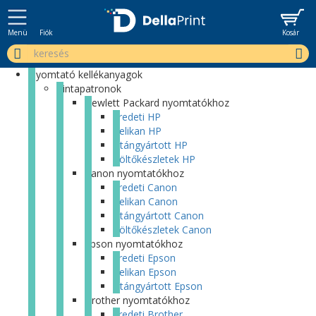
Menü
Fiók
Kosár
Nyomtató kellékanyagok
Tintapatronok
Hewlett Packard nyomtatókhoz
Eredeti HP
Pelikan HP
Utángyártott HP
Töltőkészletek HP
Canon nyomtatókhoz
Eredeti Canon
Pelikan Canon
Utángyártott Canon
Töltőkészletek Canon
Epson nyomtatókhoz
Eredeti Epson
Pelikan Epson
Utángyártott Epson
Brother nyomtatókhoz
Eredeti Brother