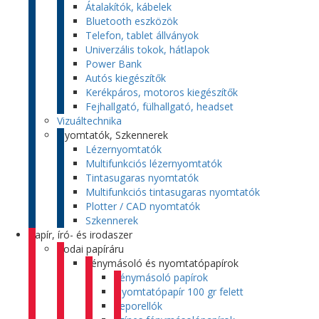
Átalakítók, kábelek
Bluetooth eszközök
Telefon, tablet állványok
Univerzális tokok, hátlapok
Power Bank
Autós kiegészítők
Kerékpáros, motoros kiegészítők
Fejhallgató, fülhallgató, headset
Vizuáltechnika
Nyomtatók, Szkennerek
Lézernyomtatók
Multifunkciós lézernyomtatók
Tintasugaras nyomtatók
Multifunkciós tintasugaras nyomtatók
Plotter / CAD nyomtatók
Szkennerek
Papír, író- és irodaszer
Irodai papíráru
Fénymásoló és nyomtatópapírok
Fénymásoló papírok
Nyomtatópapír 100 gr felett
Leporellók