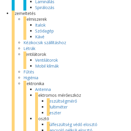
Laminálás
Spirálozás
Üzemeltetés
Élelmiszerek
Italok
Szódagép
Kávé
Kézikocsik szállításhoz
Létrák
Ventilátorok
Ventilátorok
Mobil klímák
Fűtés
Higiénia
Elektronika
Antenna
Elektromos mérőeszköz
Feszültségmérő
Multiméter
Teszter
Elosztó
Túlfeszültség védő elosztó
Kapcsoló nélküli elosztó