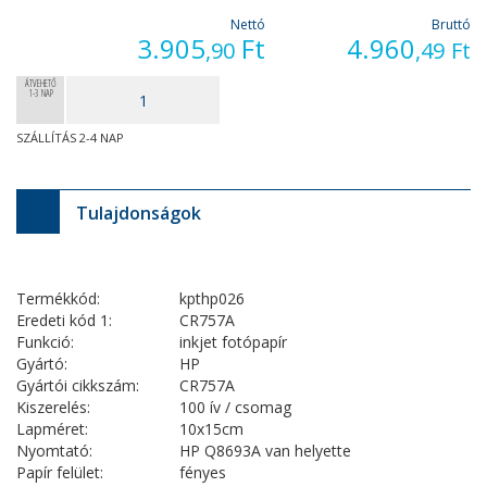
Nettó
Bruttó
3.905
Ft
4.960
,90
,49
Ft
ÁTVEHETŐ
1-3 NAP
SZÁLLÍTÁS 2-4 NAP
Tulajdonságok
Termékkód:
kpthp026
Eredeti kód 1:
CR757A
Funkció:
inkjet fotópapír
Gyártó:
HP
Gyártói cikkszám:
CR757A
Kiszerelés:
100 ív / csomag
Lapméret:
10x15cm
Nyomtató:
HP Q8693A van helyette
Papír felület:
fényes