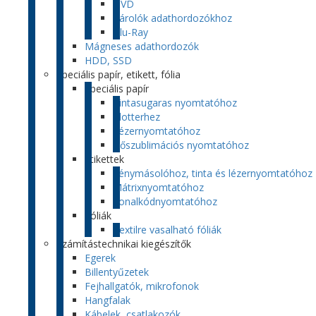
DVD
Tárolók adathordozókhoz
Blu-Ray
Mágneses adathordozók
HDD, SSD
Speciális papír, etikett, fólia
Speciális papír
Tintasugaras nyomtatóhoz
Plotterhez
Lézernyomtatóhoz
Hőszublimációs nyomtatóhoz
Etikettek
Fénymásolóhoz, tinta és lézernyomtatóhoz
Mátrixnyomtatóhoz
Vonalkódnyomtatóhoz
Fóliák
Textilre vasalható fóliák
Számítástechnikai kiegészítők
Egerek
Billentyűzetek
Fejhallgatók, mikrofonok
Hangfalak
Kábelek, csatlakozók