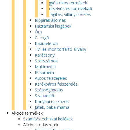
Egyéb okos termékek
Porszívók és tartozékaik
Világítás, villanyszerelés
Időjárás állomás
Háztartási kisgépek
Óra
Csengő
Kaputelefon
TV- és monitortartó állvány
Karácsony
Szerszámok
Multimédia
IP kamera
Autós felszerelés
Kerékpáros felszerelés
Szépségápolás
Szabadidő
Konyhai eszközök
Játék, baba-mama
Akciós termékek
Számítástechnikai kellékek
Akciós irodaszerek