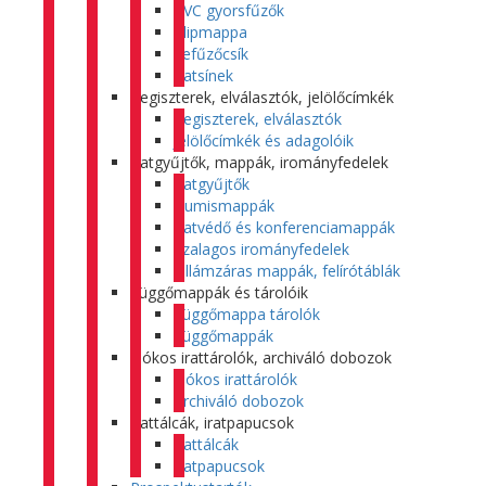
PVC gyorsfűzők
Klipmappa
Lefűzőcsík
Iratsínek
Regiszterek, elválasztók, jelölőcímkék
Regiszterek, elválasztók
Jelölőcímkék és adagolóik
Iratgyűjtők, mappák, irományfedelek
Iratgyűjtők
Gumismappák
Iratvédő és konferenciamappák
Szalagos irományfedelek
Villámzáras mappák, felírótáblák
Függőmappák és tárolóik
Függőmappa tárolók
Függőmappák
Fiókos irattárolók, archiváló dobozok
Fiókos irattárolók
Archiváló dobozok
Irattálcák, iratpapucsok
Irattálcák
Iratpapucsok