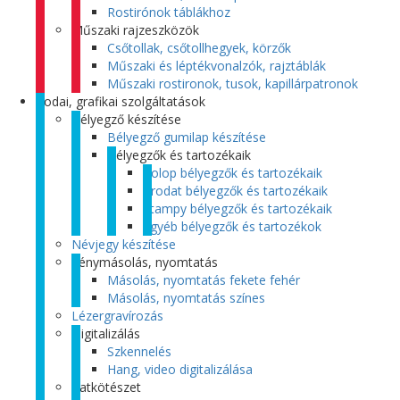
Rostirónok táblákhoz
Műszaki rajzeszközök
Csőtollak, csőtollhegyek, körzők
Műszaki és léptékvonalzók, rajztáblák
Műszaki rostironok, tusok, kapillárpatronok
Irodai, grafikai szolgáltatások
Bélyegző készítése
Bélyegző gumilap készítése
Bélyegzők és tartozékaik
Colop bélyegzők és tartozékaik
Trodat bélyegzők és tartozékaik
Stampy bélyegzők és tartozékaik
Egyéb bélyegzők és tartozékok
Névjegy készítése
Fénymásolás, nyomtatás
Másolás, nyomtatás fekete fehér
Másolás, nyomtatás színes
Lézergravírozás
Digitalizálás
Szkennelés
Hang, video digitalizálása
Iratkötészet