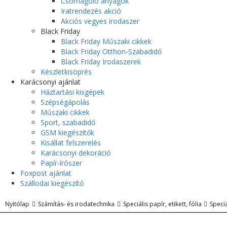
Csomagoló anyagok
Iratrendezés akció
Akciós vegyes irodaszer
Black Friday
Black Friday Műszaki cikkek
Black Friday Otthon-Szabadidő
Black Friday Irodaszerek
Készletkisöprés
Karácsonyi ajánlat
Háztartási kisgépek
Szépségápolás
Műszaki cikkek
Sport, szabadidő
GSM kiegészítők
Kisállat felszerelés
Karácsonyi dekoráció
Papír-írószer
Foxpost ajánlat
Szállodai kiegészítő
Nyitólap
Számítás- és irodatechnika
Speciális papír, etikett, fólia
Speciá