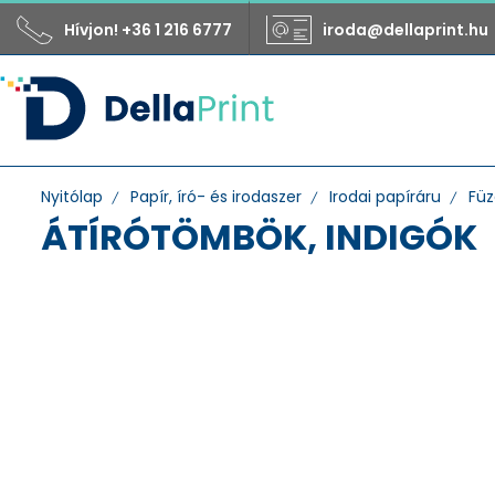
Hívjon! +36 1 216 6777
iroda@dellaprint.hu
Nyitólap
Papír, író- és irodaszer
Irodai papíráru
Füz
ÁTÍRÓTÖMBÖK, INDIGÓK
Funkció
indigó
önátíró papír
önátírótömb
Gyártó