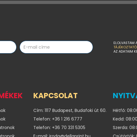
ELOLVASTAM 
TÁJÉKOZTATÓ
AZ ADATAIM K
RMÉKEK
KAPCSOLAT
NYITV
nok
Cím: 1117 Budapest, Budafoki út 60.
Hétfő: 08:0
nok
Telefon: +36 1 216 6777
Kedd: 08:00
atronok
Telefon: +36 70 331 5305
Szerda: 08:
atronok
E-mail: iroda@dellaprint.hu
Csütörtök: 