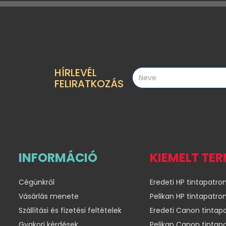
HÍRLEVÉL
FELIRATKOZÁS
INFORMÁCIÓ
KIEMELT TE
Cégünkről
Eredeti HP tintapatro
Vásárlás menete
Pelikan HP tintapatro
Szállítási és fizetési feltételek
Eredeti Canon tintap
Gyakori kérdések
Pelikan Canon tintap