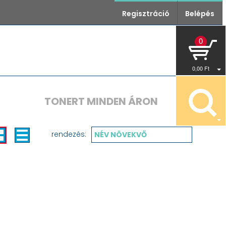
Regisztráció
Belépés
0
0
,00
Ft
TONERT MINDEN ÁRON
rendezés:
NÉV NÖVEKVŐ