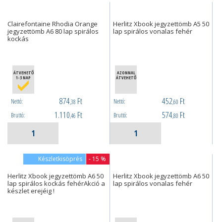
Clairefontaine Rhodia Orange
Herlitz Xbook jegyzettömb A5 50
jegyzettömb A6 80 lap spirálos
lap spirálos vonalas fehér
kockás
ÁTVEHETŐ
AZONNAL
1-3 NAP
ÁTVEHETŐ
874
Ft
452
Ft
Nettó:
Nettó:
,38
,60
1.110
Ft
574
Ft
Bruttó:
Bruttó:
,46
,80
Készletkisöprés
- 15 %
Herlitz Xbook jegyzettömb A6 50
Herlitz Xbook jegyzettömb A6 50
lap spirálos kockás fehérAkció a
lap spirálos vonalas fehér
készlet erejéig !