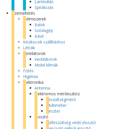
Laminálás
Spirálozás
Üzemeltetés
Élelmiszerek
Italok
Szódagép
Kávé
Kézikocsik szállításhoz
Létrák
Ventilátorok
Ventilátorok
Mobil klímák
Fűtés
Higiénia
Elektronika
Antenna
Elektromos mérőeszköz
Feszültségmérő
Multiméter
Teszter
Elosztó
Túlfeszültség védő elosztó
Kapcsoló nélküli elosztó