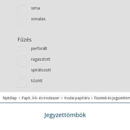
sima
vonalas
Fűzés
perforált
ragasztott
spirálozott
tűzött
Nyitólap
Papír, író- és irodaszer
Irodai papíráru
Füzetek és jegyzettö
Jegyzettömbök