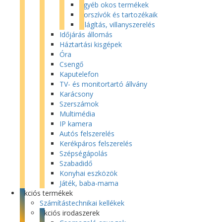
Egyéb okos termékek
Porszívók és tartozékaik
Világítás, villanyszerelés
Időjárás állomás
Háztartási kisgépek
Óra
Csengő
Kaputelefon
TV- és monitortartó állvány
Karácsony
Szerszámok
Multimédia
IP kamera
Autós felszerelés
Kerékpáros felszerelés
Szépségápolás
Szabadidő
Konyhai eszközök
Játék, baba-mama
Akciós termékek
Számítástechnikai kellékek
Akciós irodaszerek