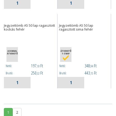
Jegyzettömb A5 50 lap ragasztott
Jegyzettömb A5 50 lap
kockás fehér
ragasztott sima fehér
AZONNAL
ÁTVEHETŐ
ÁTVEHETŐ
1-3 NAP
197
Ft
348
Ft
Nettó:
Nettó:
,10
,94
250
Ft
443
Ft
Bruttó:
Bruttó:
,32
,15
1
2