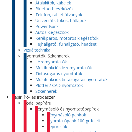
Átalakítók, kábelek
Bluetooth eszközök
Telefon, tablet állványok
Univerzális tokok, hátlapok
Power Bank
Autós kiegészítők
Kerékpáros, motoros kiegészítők
Fejhallgató, fülhallgató, headset
Vizuáltechnika
Nyomtatók, Szkennerek
Lézernyomtatók
Multifunkciós lézernyomtatók
Tintasugaras nyomtatók
Multifunkciós tintasugaras nyomtatók
Plotter / CAD nyomtatók
Szkennerek
Papír, író- és irodaszer
Irodai papíráru
Fénymásoló és nyomtatópapírok
Fénymásoló papírok
Nyomtatópapír 100 gr felett
Leporellók