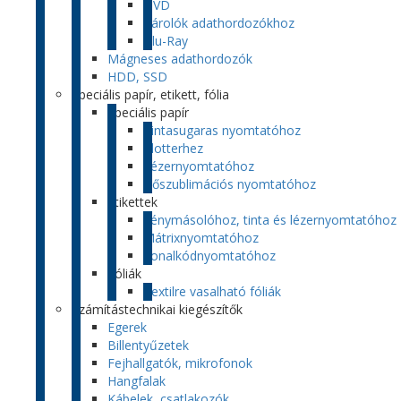
DVD
Tárolók adathordozókhoz
Blu-Ray
Mágneses adathordozók
HDD, SSD
Speciális papír, etikett, fólia
Speciális papír
Tintasugaras nyomtatóhoz
Plotterhez
Lézernyomtatóhoz
Hőszublimációs nyomtatóhoz
Etikettek
Fénymásolóhoz, tinta és lézernyomtatóhoz
Mátrixnyomtatóhoz
Vonalkódnyomtatóhoz
Fóliák
Textilre vasalható fóliák
Számítástechnikai kiegészítők
Egerek
Billentyűzetek
Fejhallgatók, mikrofonok
Hangfalak
Kábelek, csatlakozók