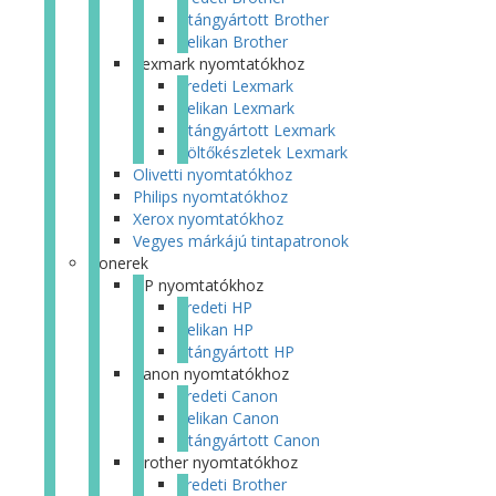
Utángyártott Brother
Pelikan Brother
Lexmark nyomtatókhoz
Eredeti Lexmark
Pelikan Lexmark
Utángyártott Lexmark
Töltőkészletek Lexmark
Olivetti nyomtatókhoz
Philips nyomtatókhoz
Xerox nyomtatókhoz
Vegyes márkájú tintapatronok
Tonerek
HP nyomtatókhoz
Eredeti HP
Pelikan HP
Utángyártott HP
Canon nyomtatókhoz
Eredeti Canon
Pelikan Canon
Utángyártott Canon
Brother nyomtatókhoz
Eredeti Brother