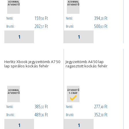
AZONNAL
AZONNAL
ÁTVEHETŐ
ÁTVEHETŐ
159
Ft
394
Ft
Nettó:
Nettó:
,50
,20
202
Ft
500
Ft
Bruttó:
Bruttó:
,57
,63
Herlitz Xbook jegyzettömb A7 50
Jegyzettömb A4 50 lap
lap spirálos kockás fehér
ragasztott kockás fehér
AZONNAL
ÁTVEHETŐ
ÁTVEHETŐ
1-3 NAP
385
Ft
277
Ft
Nettó:
Nettó:
,32
,40
489
Ft
352
Ft
Bruttó:
Bruttó:
,36
,30