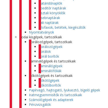
Határidőnaplók
Speditőr naptárak
Asztali könyöklők
Zsebnaptárak
Fali naptárak
Filofaxok, betétek, kiegészítők
Nyomtatványok
Irodai kisgépek, tartozékaik
Spirálozógépek, tartozékaik
Spirálozógépek
Spirálok
Spirál borítók
Laminálógépek és tartozékaik
Laminálógépek
Laminálófóliák
Hőkötőgépek és tartozékaik
Hőkötőgépek
Hőkötőborítók
Papírvágó, hajtogató, lyukasztó, bígelő gépek
Iratmegsemmisítők és tartozékaik
Számológépek és adapterek
Pénzvizsgálók