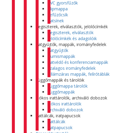
PVC gyorsfűzők
Klipmappa
Lefűzőcsík
Iratsínek
Regiszterek, elválasztók, jelölőcímkék
Regiszterek, elválasztók
Jelölőcímkék és adagolóik
Iratgyűjtők, mappák, irományfedelek
Iratgyűjtők
Gumismappák
Iratvédő és konferenciamappák
Szalagos irományfedelek
Villámzáras mappák, felírótáblák
Függőmappák és tárolóik
Függőmappa tárolók
Függőmappák
Fiókos irattárolók, archiváló dobozok
Fiókos irattárolók
Archiváló dobozok
Irattálcák, iratpapucsok
Irattálcák
Iratpapucsok