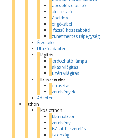
Kapcsolós elosztó
Fali elosztó
Kábeldob
Lengőkábel
3 fázisú hosszabbító
Szünetmentes tápegység
Érzékelő
Utazó adapter
Világítás
Hordozható lámpa
Lakás világítás
Kültéri világítás
Villanyszerelés
Forrasztás
Szerelvények
Adapter
Otthon
Okos otthon
Akkumulátor
Szerelvény
Kisállat felszerelés
Biztonság