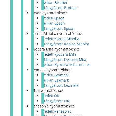
Pelikan Brother
Utángyártott Brother
Epson nyomtatókhoz
Eredeti Epson
Pelikan Epson
Utángyártott Epson
Konica Minolta nyomtatókhoz
Eredeti Konica Minolta
Utángyártott Konica Minolta
Kyocera Mita nyomtatókhoz
Eredeti Kyocera Mita
Utángyártott Kyocera Mita
Pelikan Kyocera Mita tonerek
Lexmark nyomtatókhoz
Eredeti Lexmark
Pelikan Lexmark
Utángyártott Lexmark
OKI nyomtatókhoz
Eredeti OKI
Utángyártott OKI
Panasonic nyomtatókhoz
Eredeti Panasonic