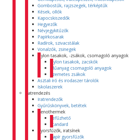
Gombostűk, rajzszegek, térképtűk
Kések, ollók
Kapocskiszedők
Hegyezők
Névjegykitűzők
Papírkosarak
Radírok, szivacstálak
Vonalzók, zsinegek
Nylon tasakok, -zsákok, csomagoló anyagok
Nylon tasakok, zacskók
Műanyag csomagoló anyagok
Szemetes zsákok
Asztali író és irodaszer tárolók
Iskolaszerek
Iratrendezés
Iratrendezők
Gyűrűskönyvek, betétek
Genothermek
Lefűzhető
Standard
Gyorsfűzők, iratsínek
Papír gyorsfűzők