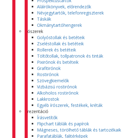
Prospektustartók
Aláírókönyvek, előrendezők
Névjegytartók, telefonregiszterek
Táskák
Okmánytartóhengerek
Írószerek
Golyóstollak és betéteik
Zseléstollak és betéteik
Rollerek és betéteik
Töltőtollak, tollpatronok és tinták
Pixirónok és betéteik
Grafitirónok
Rostirónok
Szövegkiemelők
Vizbázisú rostirónok
Alkoholos rostirónok
Lakkrostok
Egyéb írószerek, festékek, kréták
Prezentáció
Írásvetítők
Flipchart táblák és papírok
Mágneses, törölhető táblák és tartozékaik
Parafatáblák, falitérképek