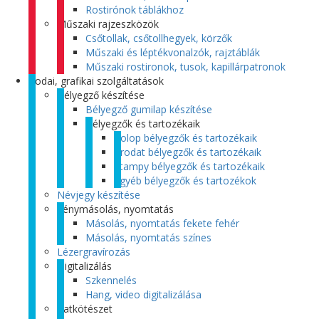
Rostirónok táblákhoz
Műszaki rajzeszközök
Csőtollak, csőtollhegyek, körzők
Műszaki és léptékvonalzók, rajztáblák
Műszaki rostironok, tusok, kapillárpatronok
Irodai, grafikai szolgáltatások
Bélyegző készítése
Bélyegző gumilap készítése
Bélyegzők és tartozékaik
Colop bélyegzők és tartozékaik
Trodat bélyegzők és tartozékaik
Stampy bélyegzők és tartozékaik
Egyéb bélyegzők és tartozékok
Névjegy készítése
Fénymásolás, nyomtatás
Másolás, nyomtatás fekete fehér
Másolás, nyomtatás színes
Lézergravírozás
Digitalizálás
Szkennelés
Hang, video digitalizálása
Iratkötészet