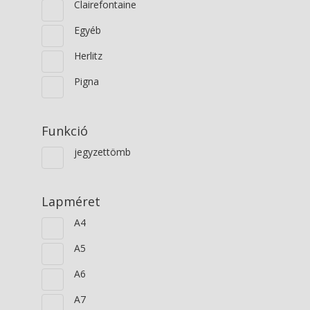
Clairefontaine
Egyéb
Herlitz
Pigna
Funkció
jegyzettömb
Lapméret
A4
A5
A6
A7