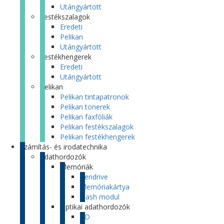
Utángyártott
Festékszalagok
Eredeti
Pelikan
Utángyártott
Festékhengerek
Eredeti
Utángyártott
Pelikan
Pelikan tintapatronok
Pelikan tonerek
Pelikan faxfóliák
Pelikan festékszalagok
Pelikan festékhengerek
Számítás- és irodatechnika
Adathordozók
Memóriák
Pendrive
Memóriakártya
Flash modul
Optikai adathordozók
CD