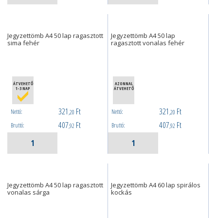
Jegyzettömb A4 50 lap ragasztott
Jegyzettömb A4 50 lap
sima fehér
ragasztott vonalas fehér
ÁTVEHETŐ
AZONNAL
1-3 NAP
ÁTVEHETŐ
321
Ft
321
Ft
Nettó:
Nettó:
,20
,20
407
Ft
407
Ft
Bruttó:
Bruttó:
,92
,92
Jegyzettömb A4 50 lap ragasztott
Jegyzettömb A4 60 lap spirálos
vonalas sárga
kockás