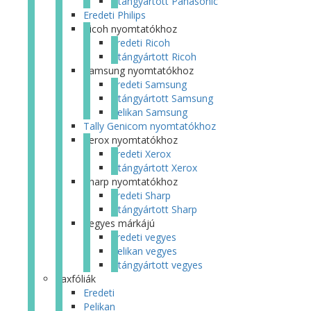
Utángyártott Panasonic
Eredeti Philips
Ricoh nyomtatókhoz
Eredeti Ricoh
Utángyártott Ricoh
Samsung nyomtatókhoz
Eredeti Samsung
Utángyártott Samsung
Pelikan Samsung
Tally Genicom nyomtatókhoz
Xerox nyomtatókhoz
Eredeti Xerox
Utángyártott Xerox
Sharp nyomtatókhoz
Eredeti Sharp
Utángyártott Sharp
Vegyes márkájú
Eredeti vegyes
Pelikan vegyes
Utángyártott vegyes
Faxfóliák
Eredeti
Pelikan