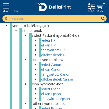
Menü
Fiók
Szűrő
Kosár
Nyomtató kellékanyagok
Tintapatronok
Hewlett Packard nyomtatókhoz
Eredeti HP
Pelikan HP
Utángyártott HP
Töltőkészletek HP
Canon nyomtatókhoz
Eredeti Canon
Pelikan Canon
Utángyártott Canon
Töltőkészletek Canon
Epson nyomtatókhoz
Eredeti Epson
Pelikan Epson
Utángyártott Epson
Brother nyomtatókhoz
Eredeti Brother