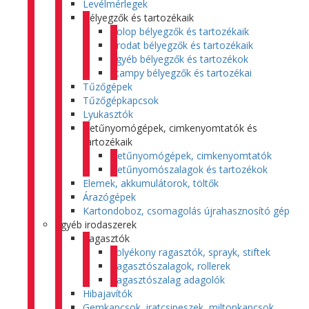
Levélmérlegek
Bélyegzők és tartozékaik
Colop bélyegzők és tartozékaik
Trodat bélyegzők és tartozékaik
Egyéb bélyegzők és tartozékok
Stampy bélyegzők és tartozékai
Tűzőgépek
Tűzőgépkapcsok
Lyukasztók
Betűnyomógépek, cimkenyomtatók és
tartozékaik
Betűnyomógépek, cimkenyomtatók
Betűnyomószalagok és tartozékok
Elemek, akkumulátorok, töltők
Árazógépek
Kartondoboz, csomagolás újrahasznosító gép
Egyéb irodaszerek
Ragasztók
Folyékony ragasztók, sprayk, stiftek
Ragasztószalagok, rollerek
Ragasztószalag adagolók
Hibajavítók
Gemkapcsok, iratcsipeszek, miltonkapcsok