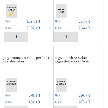
ÁTVEHETŐ
RENDE-
1-3 NAP
LÉSRE
1.721
Ft
554
Ft
Nettó:
Nettó:
,34
,80
2.186
Ft
704
Ft
Bruttó:
Bruttó:
,10
,60
Jegyzettömb A5 50 lap perforált
Jegyzettömb A5 50 lap
vonalas fehér
ragasztott kockás fehér
AZONNAL
AZONNAL
ÁTVEHETŐ
ÁTVEHETŐ
378
Ft
226
Ft
Nettó:
Nettó:
,14
,30
480
Ft
287
Ft
Bruttó:
Bruttó:
,24
,40