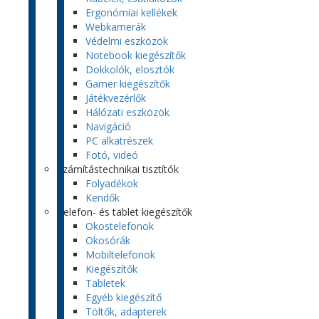
Ergonómiai kellékek
Webkamerák
Védelmi eszközök
Notebook kiegészítők
Dokkolók, elosztók
Gamer kiegészítők
Játékvezérlők
Hálózati eszközök
Navigáció
PC alkatrészek
Fotó, videó
Számítástechnikai tisztítók
Folyadékok
Kendők
Telefon- és tablet kiegészítők
Okostelefonok
Okosórák
Mobiltelefonok
Kiegészítők
Tabletek
Egyéb kiegészítő
Töltők, adapterek