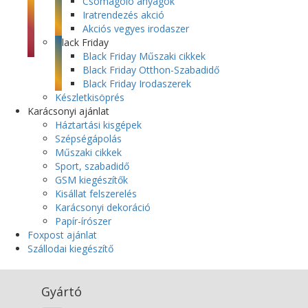
Csomagoló anyagok
Iratrendezés akció
Akciós vegyes irodaszer
Black Friday
Black Friday Műszaki cikkek
Black Friday Otthon-Szabadidő
Black Friday Irodaszerek
Készletkisöprés
Karácsonyi ajánlat
Háztartási kisgépek
Szépségápolás
Műszaki cikkek
Sport, szabadidő
GSM kiegészítők
Kisállat felszerelés
Karácsonyi dekoráció
Papír-írószer
Foxpost ajánlat
Szállodai kiegészítő
Gyártó