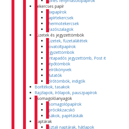
Színes fénymásolópapírok
Tekercses papír
Faxpapírok
Papírtekercsek
Thermotekercsek
Árazószalagok
Füzetek és jegyzettömbök
Füzetek, füzetalátétek
Rovatoltpapírok
Jegyzettömbök
Öntapadós jegyzettömb, Post it
Tépőtömbök
Beírókönyvek
Mutatók
Átírótömbök, indigók
Borítékok, tasakok
Rajzlapok, írólapok, pauszpapírok
Csomagolóanyagok
Csomagolópapírok
Aprócikkzacskó
Zsákok, papírtáskák
Naptárak
Asztali naptárak, hátlapok