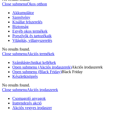
Close submenu
Okos otthon
Akkumulátor
Szerelvény
Kisállat felszerelés
Biztonság
Egyéb okos termékek
Porszívók és tartozékaik
Világítás, villanyszerelés
No results found.
Close submenu
Akciós termékek
Számítástechnikai kellékek
Open submenu (Akciós irodaszerek)
Akciós irodaszerek
Open submenu (Black Friday)
Black Friday
Készletkisöprés
No results found.
Close submenu
Akciós irodaszerek
Csomagoló anyagok
Iratrendezés akció
Akciós vegyes irodaszer