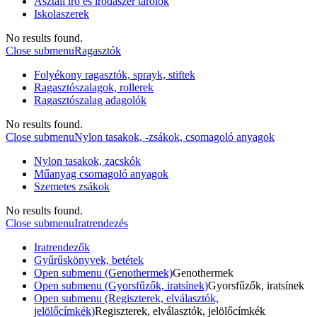
Asztali író és irodaszer tárolók
Iskolaszerek
No results found.
Close submenu
Ragasztók
Folyékony ragasztók, sprayk, stiftek
Ragasztószalagok, rollerek
Ragasztószalag adagolók
No results found.
Close submenu
Nylon tasakok, -zsákok, csomagoló anyagok
Nylon tasakok, zacskók
Műanyag csomagoló anyagok
Szemetes zsákok
No results found.
Close submenu
Iratrendezés
Iratrendezők
Gyűrűskönyvek, betétek
Open submenu (Genothermek)
Genothermek
Open submenu (Gyorsfűzők, iratsínek)
Gyorsfűzők, iratsínek
Open submenu (Regiszterek, elválasztók,
jelölőcímkék)
Regiszterek, elválasztók, jelölőcímkék