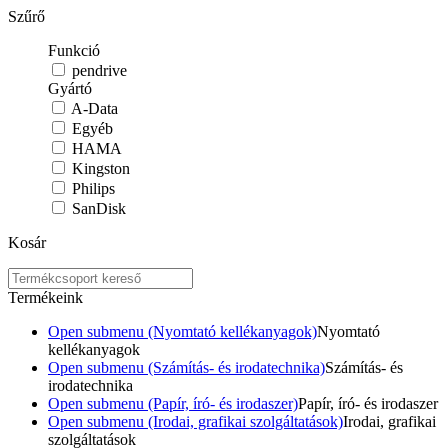
Szűrő
Funkció
pendrive
Gyártó
A-Data
Egyéb
HAMA
Kingston
Philips
SanDisk
Kosár
Termékeink
Open submenu (Nyomtató kellékanyagok)
Nyomtató
kellékanyagok
Open submenu (Számítás- és irodatechnika)
Számítás- és
irodatechnika
Open submenu (Papír, író- és irodaszer)
Papír, író- és irodaszer
Open submenu (Irodai, grafikai szolgáltatások)
Irodai, grafikai
szolgáltatások