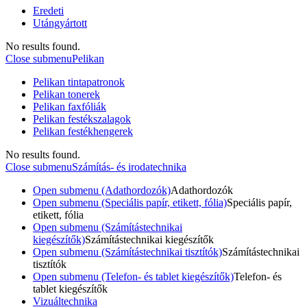
Eredeti
Utángyártott
No results found.
Close submenu
Pelikan
Pelikan tintapatronok
Pelikan tonerek
Pelikan faxfóliák
Pelikan festékszalagok
Pelikan festékhengerek
No results found.
Close submenu
Számítás- és irodatechnika
Open submenu (Adathordozók)
Adathordozók
Open submenu (Speciális papír, etikett, fólia)
Speciális papír,
etikett, fólia
Open submenu (Számítástechnikai
kiegészítők)
Számítástechnikai kiegészítők
Open submenu (Számítástechnikai tisztítók)
Számítástechnikai
tisztítók
Open submenu (Telefon- és tablet kiegészítők)
Telefon- és
tablet kiegészítők
Vizuáltechnika