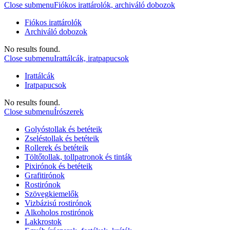
Close submenu
Fiókos irattárolók, archiváló dobozok
Fiókos irattárolók
Archiváló dobozok
No results found.
Close submenu
Irattálcák, iratpapucsok
Irattálcák
Iratpapucsok
No results found.
Close submenu
Írószerek
Golyóstollak és betéteik
Zseléstollak és betéteik
Rollerek és betéteik
Töltőtollak, tollpatronok és tinták
Pixirónok és betéteik
Grafitirónok
Rostirónok
Szövegkiemelők
Vizbázisú rostirónok
Alkoholos rostirónok
Lakkrostok