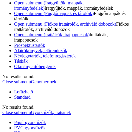
Open submenu (Iratgyűjtők, mappák,
irományfedelek)
Iratgyűjtők, mappák, irományfedelek
Open submenu (Függőmappák és tárolóik)
Függőmappák és
tárolóik
Open submenu (Fiókos irattárolók, archiváló dobozok)
Fiókos
irattárolók, archiváló dobozok
Open submenu (Irattálcák, iratpapucsok)
Irattálcák,
iratpapucsok
Prospektustartók
Aláírókönyvek, előrendezők
Névjegytartók, telefonregiszterek
Táskák
Okmánytartóhengerek
No results found.
Close submenu
Genothermek
Lefűzhető
Standard
No results found.
Close submenu
Gyorsfűzők, iratsínek
Papír gyorsfűzők
PVC gyorsfűzők