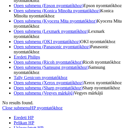
nyomtatókhoz
Open submenu (Epson nyomtatókhoz)
Epson nyomtatókhoz
Open submenu (Konica Minolta nyomtatókhoz)
Konica
Minolta nyomtatókhoz
Open submenu (Kyocera Mita nyomtatókhoz)
Kyocera Mita
nyomtatókhoz
Open submenu (Lexmark nyomtatókhoz)
Lexmark
nyomtatókhoz
Open submenu (OKI nyomtatókhoz)
OKI nyomtatókhoz
Open submenu (Panasonic nyomtatókhoz)
Panasonic
nyomtatókhoz
Eredeti Philips
Open submenu (Ricoh nyomtatókhoz)
Ricoh nyomtatókhoz
Open submenu (Samsung nyomtatókhoz)
Samsung
nyomtatókhoz
Tally Genicom nyomtatókhoz
Open submenu (Xerox nyomtatókhoz)
Xerox nyomtatókhoz
Open submenu (Sharp nyomtatókhoz)
Sharp nyomtatókhoz
Open submenu (Vegyes márkájú)
Vegyes márkájú
No results found.
Close submenu
HP nyomtatókhoz
Eredeti HP
Pelikan HP
Utángyártott HP