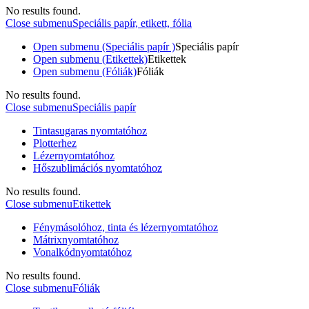
No results found.
Close submenu
Speciális papír, etikett, fólia
Open submenu (Speciális papír )
Speciális papír
Open submenu (Etikettek)
Etikettek
Open submenu (Fóliák)
Fóliák
No results found.
Close submenu
Speciális papír
Tintasugaras nyomtatóhoz
Plotterhez
Lézernyomtatóhoz
Hőszublimációs nyomtatóhoz
No results found.
Close submenu
Etikettek
Fénymásolóhoz, tinta és lézernyomtatóhoz
Mátrixnyomtatóhoz
Vonalkódnyomtatóhoz
No results found.
Close submenu
Fóliák