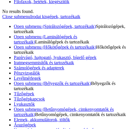
Filofaxok, betétek, kiegészítők
No results found.
Close submenu
Irodai kisgépek, tartozékaik
Open submenu (Spirálozógépek, tartozékaik)
Spirálozógépek,
tartozékaik
Open submenu (Laminálógépek és
tartozékaik)
Laminálógépek és tartozékaik
Open submenu (Hőkötőgépek és tartozékaik)
Hőkötőgépek és
tartozékaik
Papírvágó, hajtogató, lyukasztó, bígelő gépek
Iratmegsemmisítők és tartozékaik
Számológépek és adapterek
Pénzvizsgálók
Levélmérlegek
Open submenu (Bélyegzők és tartozékaik)
Bélyegzők és
tartozékaik
Tűzőgépek
Tűzőgépkapcsok
Lyukasztók
Open submenu (Betűnyomógépek, cimkenyomtatók és
tartozékaik)
Betűnyomógépek, cimkenyomtatók és tartozékaik
Elemek, akkumulátorok, töltők
Árazógépek