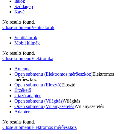
Italok
Szódagép
Kávé
No results found.
Close submenu
Ventilátorok
Ventilátorok
Mobil klímák
No results found.
Close submenu
Elektronika
Antenna
Open submenu (Elektromos mérőeszköz)
Elektromos
mérőeszköz
Open submenu (Elosztó)
Elosztó
Érzékelő
Utazó adapter
Open submenu (Világítás)
Világítás
Open submenu (Villanyszerelés)
Villanyszerelés
Adapter
No results found.
Close submenu
Elektromos mérőeszköz