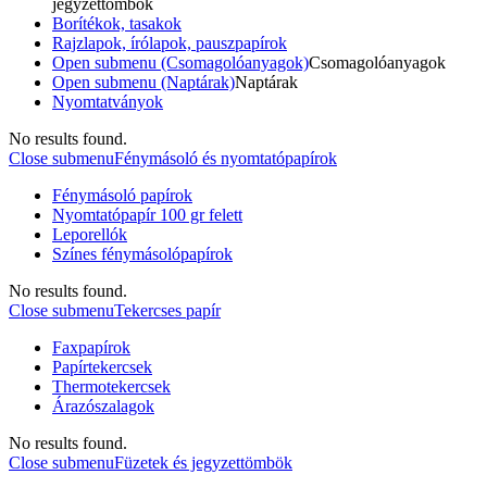
jegyzettömbök
Borítékok, tasakok
Rajzlapok, írólapok, pauszpapírok
Open submenu (Csomagolóanyagok)
Csomagolóanyagok
Open submenu (Naptárak)
Naptárak
Nyomtatványok
No results found.
Close submenu
Fénymásoló és nyomtatópapírok
Fénymásoló papírok
Nyomtatópapír 100 gr felett
Leporellók
Színes fénymásolópapírok
No results found.
Close submenu
Tekercses papír
Faxpapírok
Papírtekercsek
Thermotekercsek
Árazószalagok
No results found.
Close submenu
Füzetek és jegyzettömbök