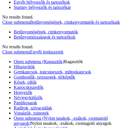
Egyéb bélyegzők és tartozékok
Stampy bélyegzők és tartozékai
No results found.
Close submenu
Betűnyomógépek, cimkenyomtatók és tartozékaik
Betűnyomógépek, cimkenyomtatók
Betűnyomószalagok és tartozékok
No results found.
Close submenu
Egyéb irodaszerek
Open submenu (Ragasztók)
Ragasztók
Hibajavítók
Gemkapcsok, iratcsipeszek, miltonkapcsok
Gombostűk, rajzszegek, térképtűk
Kések, ollók
Kapocskiszedők
Hegyezők
Névjegykitűzők
Papírkosarak
Radírok, szivacstálak
Vonalzók, zsinegek
Open submenu (Nylon tasakok, -zsákok, csomagoló
anyagok)
Nylon tasakok, -zsákok, csomagoló anyagok