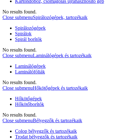
Kartondoboz, csomagolás újrahasznosító gép
No results found.
Close submenu
Spirálozógépek, tartozékaik
Spirálozógépek
Spirálok
Spirál borítók
No results found.
Close submenu
Laminálógépek és tartozékaik
Laminálógépek
Laminálófóliák
No results found.
Close submenu
Hőkötőgépek és tartozékaik
Hőkötőgépek
Hőkötőborítók
No results found.
Close submenu
Bélyegzők és tartozékaik
Colop bélyegzők és tartozékaik
Trodat bélyegzők és tartozékaik