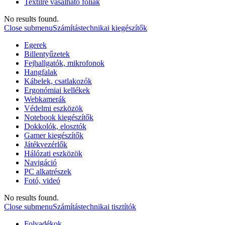
Textilre vasalható fóliák
No results found.
Close submenu
Számítástechnikai kiegészítők
Egerek
Billentyűzetek
Fejhallgatók, mikrofonok
Hangfalak
Kábelek, csatlakozók
Ergonómiai kellékek
Webkamerák
Védelmi eszközök
Notebook kiegészítők
Dokkolók, elosztók
Gamer kiegészítők
Játékvezérlők
Hálózati eszközök
Navigáció
PC alkatrészek
Fotó, videó
No results found.
Close submenu
Számítástechnikai tisztítók
Folyadékok