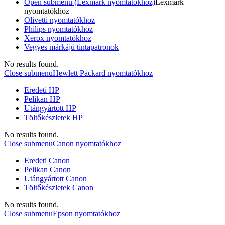
Open submenu (Lexmark nyomtatókhoz)
Lexmark
nyomtatókhoz
Olivetti nyomtatókhoz
Philips nyomtatókhoz
Xerox nyomtatókhoz
Vegyes márkájú tintapatronok
No results found.
Close submenu
Hewlett Packard nyomtatókhoz
Eredeti HP
Pelikan HP
Utángyártott HP
Töltőkészletek HP
No results found.
Close submenu
Canon nyomtatókhoz
Eredeti Canon
Pelikan Canon
Utángyártott Canon
Töltőkészletek Canon
No results found.
Close submenu
Epson nyomtatókhoz