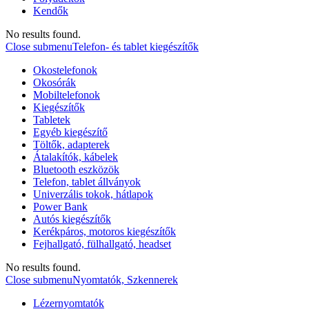
Kendők
No results found.
Close submenu
Telefon- és tablet kiegészítők
Okostelefonok
Okosórák
Mobiltelefonok
Kiegészítők
Tabletek
Egyéb kiegészítő
Töltők, adapterek
Átalakítók, kábelek
Bluetooth eszközök
Telefon, tablet állványok
Univerzális tokok, hátlapok
Power Bank
Autós kiegészítők
Kerékpáros, motoros kiegészítők
Fejhallgató, fülhallgató, headset
No results found.
Close submenu
Nyomtatók, Szkennerek
Lézernyomtatók