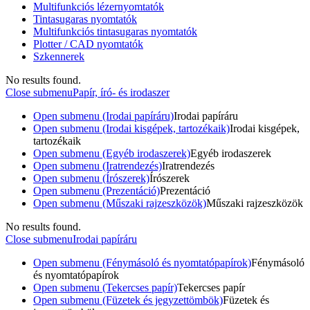
Multifunkciós lézernyomtatók
Tintasugaras nyomtatók
Multifunkciós tintasugaras nyomtatók
Plotter / CAD nyomtatók
Szkennerek
No results found.
Close submenu
Papír, író- és irodaszer
Open submenu (Irodai papíráru)
Irodai papíráru
Open submenu (Irodai kisgépek, tartozékaik)
Irodai kisgépek,
tartozékaik
Open submenu (Egyéb irodaszerek)
Egyéb irodaszerek
Open submenu (Iratrendezés)
Iratrendezés
Open submenu (Írószerek)
Írószerek
Open submenu (Prezentáció)
Prezentáció
Open submenu (Műszaki rajzeszközök)
Műszaki rajzeszközök
No results found.
Close submenu
Irodai papíráru
Open submenu (Fénymásoló és nyomtatópapírok)
Fénymásoló
és nyomtatópapírok
Open submenu (Tekercses papír)
Tekercses papír
Open submenu (Füzetek és jegyzettömbök)
Füzetek és