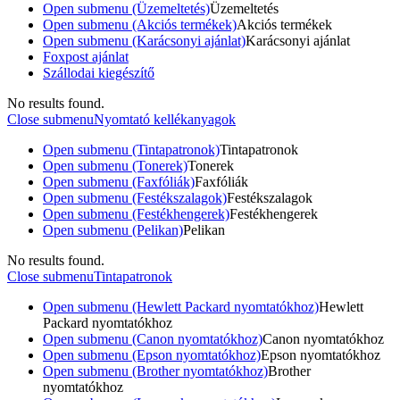
Open submenu (Üzemeltetés)
Üzemeltetés
Open submenu (Akciós termékek)
Akciós termékek
Open submenu (Karácsonyi ajánlat)
Karácsonyi ajánlat
Foxpost ajánlat
Szállodai kiegészítő
No results found.
Close submenu
Nyomtató kellékanyagok
Open submenu (Tintapatronok)
Tintapatronok
Open submenu (Tonerek)
Tonerek
Open submenu (Faxfóliák)
Faxfóliák
Open submenu (Festékszalagok)
Festékszalagok
Open submenu (Festékhengerek)
Festékhengerek
Open submenu (Pelikan)
Pelikan
No results found.
Close submenu
Tintapatronok
Open submenu (Hewlett Packard nyomtatókhoz)
Hewlett
Packard nyomtatókhoz
Open submenu (Canon nyomtatókhoz)
Canon nyomtatókhoz
Open submenu (Epson nyomtatókhoz)
Epson nyomtatókhoz
Open submenu (Brother nyomtatókhoz)
Brother
nyomtatókhoz