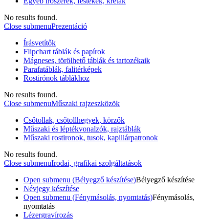
Egyéb írószerek, festékek, kréták
No results found.
Close submenu
Prezentáció
Írásvetítők
Flipchart táblák és papírok
Mágneses, törölhető táblák és tartozékaik
Parafatáblák, falitérképek
Rostirónok táblákhoz
No results found.
Close submenu
Műszaki rajzeszközök
Csőtollak, csőtollhegyek, körzők
Műszaki és léptékvonalzók, rajztáblák
Műszaki rostironok, tusok, kapillárpatronok
No results found.
Close submenu
Irodai, grafikai szolgáltatások
Open submenu (Bélyegző készítése)
Bélyegző készítése
Névjegy készítése
Open submenu (Fénymásolás, nyomtatás)
Fénymásolás,
nyomtatás
Lézergravírozás