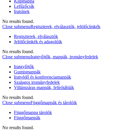
Klipmappa
Lefűzőcsík
Iratsínek
No results found.
Close submenu
Regiszterek, elválasztók, jelölőcímkék
Regiszterek, elválasztók
Jelölőcímkék és adagolóik
No results found.
Close submenu
Iratgyűjtők, mappák, irományfedelek
Iratgyűjtők
Gumismappák
Iratvédő és konferenciamappák
Szalagos irományfedelek
Villámzáras mappák, felírótáblák
No results found.
Close submenu
Függőmappák és tárolóik
Függőmappa tárolók
Függőmappák
No results found.