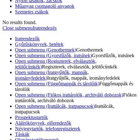
Nylon tasakok, zacskók
Műanyag csomagoló anyagok
Szemetes zsákok
No results found.
Close submenu
Iratrendezés
Iratrendezők
Gyűrűskönyvek, betétek
Open submenu (Genothermek)
Genothermek
Open submenu (Gyorsfűzők, iratsínek)
Gyorsfűzők, iratsínek
Open submenu (Regiszterek, elválasztók,
jelölőcímkék)
Regiszterek, elválasztók, jelölőcímkék
Open submenu (Iratgyűjtők, mappák,
irományfedelek)
Iratgyűjtők, mappák, irományfedelek
Open submenu (Függőmappák és tárolóik)
Függőmappák és
tárolóik
Open submenu (Fiókos irattárolók, archiváló dobozok)
Fiókos
irattárolók, archiváló dobozok
Open submenu (Irattálcák, iratpapucsok)
Irattálcák,
iratpapucsok
Prospektustartók
Aláírókönyvek, előrendezők
Névjegytartók, telefonregiszterek
Táskák
Okmánytartóhengerek