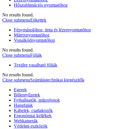
Hőszublimációs nyomtatóhoz
No results found.
Close submenu
Etikettek
Fénymásolóhoz, tinta és lézernyomtatóhoz
Mátrixnyomtatóhoz
Vonalkódnyomtatóhoz
No results found.
Close submenu
Fóliák
Textilre vasalható fóliák
No results found.
Close submenu
Számítástechnikai kiegészítők
Egerek
Billentyűzetek
Fejhallgatók, mikrofonok
Hangfalak
Kábelek, csatlakozók
Ergonómiai kellékek
Webkamerák
Védelmi eszközök