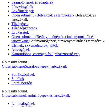
Számológépek és adapterek
Pénzvizsgálók
Levélmérlegek
Open submenu (Bélyegzők és tartozékaik)
Bélyegzők és
tartozékaik
Tűzőgépek
Tűzőgépkapcsok
Lyukasztók
Open submenu (Betűnyomógépek, cimkenyomtatók és
tartozékaik)
Betűnyomógépek, cimkenyomtatók és tartozékaik
Elemek, akkumulátorok, töltők
Árazógépek
Kartondoboz, csomagolás újrahasznosító gép
No results found.
Close submenu
Spirálozógépek, tartozékaik
Spirálozógépek
Spirálok
Spirál borítók
No results found.
Close submenu
Laminálógépek és tartozékaik
Laminálógépek