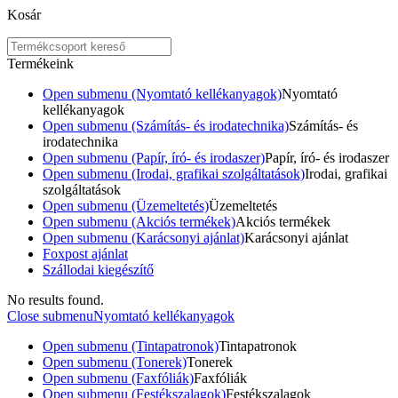
Kosár
Termékeink
Open submenu (Nyomtató kellékanyagok)
Nyomtató
kellékanyagok
Open submenu (Számítás- és irodatechnika)
Számítás- és
irodatechnika
Open submenu (Papír, író- és irodaszer)
Papír, író- és irodaszer
Open submenu (Irodai, grafikai szolgáltatások)
Irodai, grafikai
szolgáltatások
Open submenu (Üzemeltetés)
Üzemeltetés
Open submenu (Akciós termékek)
Akciós termékek
Open submenu (Karácsonyi ajánlat)
Karácsonyi ajánlat
Foxpost ajánlat
Szállodai kiegészítő
No results found.
Close submenu
Nyomtató kellékanyagok
Open submenu (Tintapatronok)
Tintapatronok
Open submenu (Tonerek)
Tonerek
Open submenu (Faxfóliák)
Faxfóliák
Open submenu (Festékszalagok)
Festékszalagok