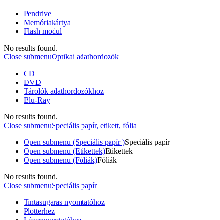
Pendrive
Memóriakártya
Flash modul
No results found.
Close submenu
Optikai adathordozók
CD
DVD
Tárolók adathordozókhoz
Blu-Ray
No results found.
Close submenu
Speciális papír, etikett, fólia
Open submenu (Speciális papír )
Speciális papír
Open submenu (Etikettek)
Etikettek
Open submenu (Fóliák)
Fóliák
No results found.
Close submenu
Speciális papír
Tintasugaras nyomtatóhoz
Plotterhez
Lézernyomtatóhoz