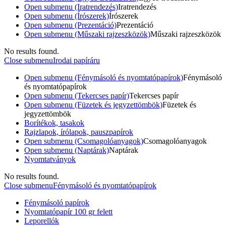
Open submenu (Iratrendezés)
Iratrendezés
Open submenu (Írószerek)
Írószerek
Open submenu (Prezentáció)
Prezentáció
Open submenu (Műszaki rajzeszközök)
Műszaki rajzeszközök
No results found.
Close submenu
Irodai papíráru
Open submenu (Fénymásoló és nyomtatópapírok)
Fénymásoló
és nyomtatópapírok
Open submenu (Tekercses papír)
Tekercses papír
Open submenu (Füzetek és jegyzettömbök)
Füzetek és
jegyzettömbök
Borítékok, tasakok
Rajzlapok, írólapok, pauszpapírok
Open submenu (Csomagolóanyagok)
Csomagolóanyagok
Open submenu (Naptárak)
Naptárak
Nyomtatványok
No results found.
Close submenu
Fénymásoló és nyomtatópapírok
Fénymásoló papírok
Nyomtatópapír 100 gr felett
Leporellók