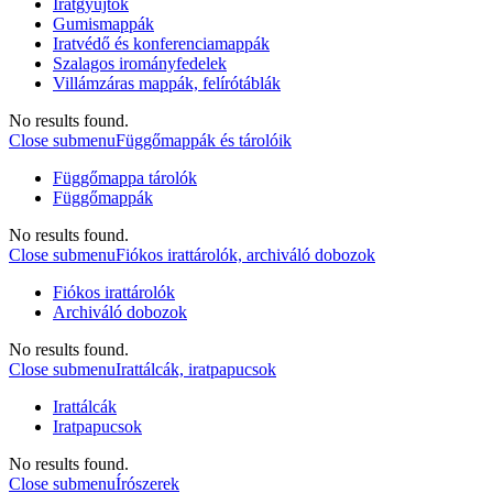
Iratgyűjtők
Gumismappák
Iratvédő és konferenciamappák
Szalagos irományfedelek
Villámzáras mappák, felírótáblák
No results found.
Close submenu
Függőmappák és tárolóik
Függőmappa tárolók
Függőmappák
No results found.
Close submenu
Fiókos irattárolók, archiváló dobozok
Fiókos irattárolók
Archiváló dobozok
No results found.
Close submenu
Irattálcák, iratpapucsok
Irattálcák
Iratpapucsok
No results found.
Close submenu
Írószerek