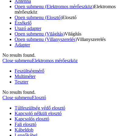
Antenna
Open submenu (Elektromos mérőeszköz)
Elektromos
mérőeszköz
Open submenu (Elosztó)
Elosztó
Érzékelő
Utazó adapter
Open submenu (Világítás)
Világítás
Open submenu (Villanyszerelés)
Villanyszerelés
Adapter
No results found.
Close submenu
Elektromos mérőeszköz
Feszültségmérő
Multiméter
Teszter
No results found.
Close submenu
Elosztó
Túlfeszültség védő elosztó
Kapcsoló nélküli elosztó
Kapcsolós elosztó
Fali elosztó
Kábeldob
Lengőkábel