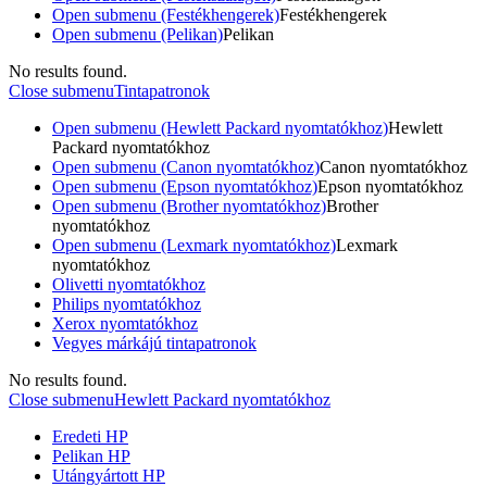
Open submenu (Festékhengerek)
Festékhengerek
Open submenu (Pelikan)
Pelikan
No results found.
Close submenu
Tintapatronok
Open submenu (Hewlett Packard nyomtatókhoz)
Hewlett
Packard nyomtatókhoz
Open submenu (Canon nyomtatókhoz)
Canon nyomtatókhoz
Open submenu (Epson nyomtatókhoz)
Epson nyomtatókhoz
Open submenu (Brother nyomtatókhoz)
Brother
nyomtatókhoz
Open submenu (Lexmark nyomtatókhoz)
Lexmark
nyomtatókhoz
Olivetti nyomtatókhoz
Philips nyomtatókhoz
Xerox nyomtatókhoz
Vegyes márkájú tintapatronok
No results found.
Close submenu
Hewlett Packard nyomtatókhoz
Eredeti HP
Pelikan HP
Utángyártott HP