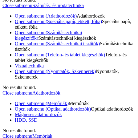
Close submenu
Számítás- és irodatechnika
Open submenu (Adathordozók)
Adathordozók
Open submenu (Speciális papír, etikett, fólia)
Speciális papír,
etikett, fólia
Open submenu (Számítástechnikai
kiegészítők)
Számítástechnikai kiegészítők
Open submenu (Számítástechnikai tisztítók)
Számítástechnikai
tisztítók
Open submenu (Telefon- és tablet kiegészítők)
Telefon- és
tablet kiegészítők
Vizuáltechnika
Open submenu (Nyomtatók, Szkennerek)
Nyomtatók,
Szkennerek
No results found.
Close submenu
Adathordozók
Open submenu (Memóriák)
Memóriák
Open submenu (Optikai adathordozók)
Optikai adathordozók
Mágneses adathordozók
HDD, SSD
No results found.
Close submenu
Memóriák