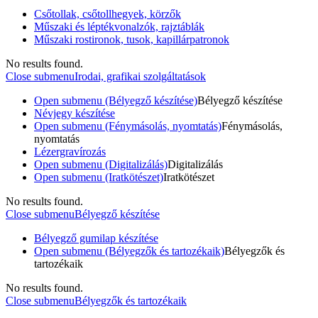
Csőtollak, csőtollhegyek, körzők
Műszaki és léptékvonalzók, rajztáblák
Műszaki rostironok, tusok, kapillárpatronok
No results found.
Close submenu
Irodai, grafikai szolgáltatások
Open submenu (Bélyegző készítése)
Bélyegző készítése
Névjegy készítése
Open submenu (Fénymásolás, nyomtatás)
Fénymásolás,
nyomtatás
Lézergravírozás
Open submenu (Digitalizálás)
Digitalizálás
Open submenu (Iratkötészet)
Iratkötészet
No results found.
Close submenu
Bélyegző készítése
Bélyegző gumilap készítése
Open submenu (Bélyegzők és tartozékaik)
Bélyegzők és
tartozékaik
No results found.
Close submenu
Bélyegzők és tartozékaik