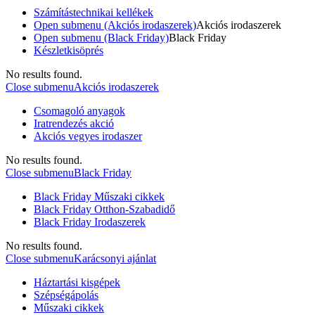
Számítástechnikai kellékek
Open submenu (Akciós irodaszerek)
Akciós irodaszerek
Open submenu (Black Friday)
Black Friday
Készletkisöprés
No results found.
Close submenu
Akciós irodaszerek
Csomagoló anyagok
Iratrendezés akció
Akciós vegyes irodaszer
No results found.
Close submenu
Black Friday
Black Friday Műszaki cikkek
Black Friday Otthon-Szabadidő
Black Friday Irodaszerek
No results found.
Close submenu
Karácsonyi ajánlat
Háztartási kisgépek
Szépségápolás
Műszaki cikkek