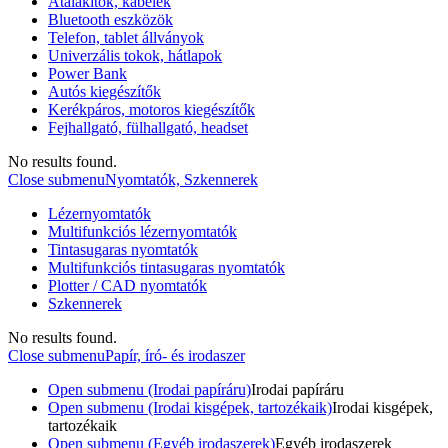
Átalakítók, kábelek
Bluetooth eszközök
Telefon, tablet állványok
Univerzális tokok, hátlapok
Power Bank
Autós kiegészítők
Kerékpáros, motoros kiegészítők
Fejhallgató, fülhallgató, headset
No results found.
Close submenu
Nyomtatók, Szkennerek
Lézernyomtatók
Multifunkciós lézernyomtatók
Tintasugaras nyomtatók
Multifunkciós tintasugaras nyomtatók
Plotter / CAD nyomtatók
Szkennerek
No results found.
Close submenu
Papír, író- és irodaszer
Open submenu (Irodai papíráru)
Irodai papíráru
Open submenu (Irodai kisgépek, tartozékaik)
Irodai kisgépek,
tartozékaik
Open submenu (Egyéb irodaszerek)
Egyéb irodaszerek