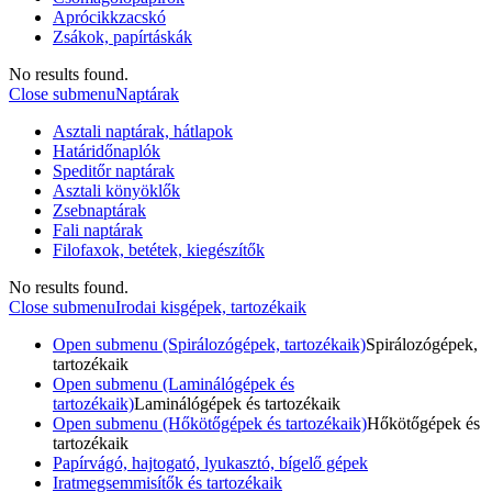
Aprócikkzacskó
Zsákok, papírtáskák
No results found.
Close submenu
Naptárak
Asztali naptárak, hátlapok
Határidőnaplók
Speditőr naptárak
Asztali könyöklők
Zsebnaptárak
Fali naptárak
Filofaxok, betétek, kiegészítők
No results found.
Close submenu
Irodai kisgépek, tartozékaik
Open submenu (Spirálozógépek, tartozékaik)
Spirálozógépek,
tartozékaik
Open submenu (Laminálógépek és
tartozékaik)
Laminálógépek és tartozékaik
Open submenu (Hőkötőgépek és tartozékaik)
Hőkötőgépek és
tartozékaik
Papírvágó, hajtogató, lyukasztó, bígelő gépek
Iratmegsemmisítők és tartozékaik