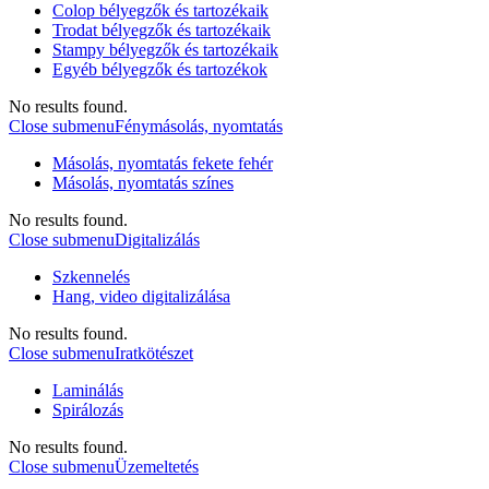
Colop bélyegzők és tartozékaik
Trodat bélyegzők és tartozékaik
Stampy bélyegzők és tartozékaik
Egyéb bélyegzők és tartozékok
No results found.
Close submenu
Fénymásolás, nyomtatás
Másolás, nyomtatás fekete fehér
Másolás, nyomtatás színes
No results found.
Close submenu
Digitalizálás
Szkennelés
Hang, video digitalizálása
No results found.
Close submenu
Iratkötészet
Laminálás
Spirálozás
No results found.
Close submenu
Üzemeltetés