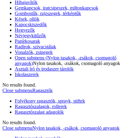
Hibajavítók
Gemkapcsok, iratcsipeszek, miltonkapcsok
Gombostűk, rajzszegek, térképtűk
Kések, ollók
Kapocskiszedők
Hegyezők
Névjegykitűzők
Papírkosarak
Radírok, szivacstálak
Vonalzók, zsinegek
Open submenu (Nylon tasakok, -zsákok, csomagoló
anyagok)
Nylon tasakok, -zsákok, csomagoló anyagok
Asztali író és irodaszer tárolók
Iskolaszerek
No results found.
Close submenu
Ragasztók
Folyékony ragasztók, sprayk, stiftek
Ragasztószalagok, rollerek
Ragasztószalag adagolók
No results found.
Close submenu
Nylon tasakok, -zsákok, csomagoló anyagok