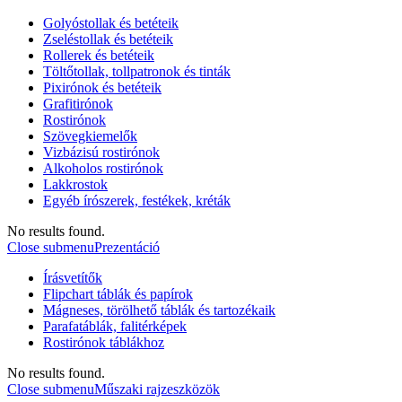
Golyóstollak és betéteik
Zseléstollak és betéteik
Rollerek és betéteik
Töltőtollak, tollpatronok és tinták
Pixirónok és betéteik
Grafitirónok
Rostirónok
Szövegkiemelők
Vizbázisú rostirónok
Alkoholos rostirónok
Lakkrostok
Egyéb írószerek, festékek, kréták
No results found.
Close submenu
Prezentáció
Írásvetítők
Flipchart táblák és papírok
Mágneses, törölhető táblák és tartozékaik
Parafatáblák, falitérképek
Rostirónok táblákhoz
No results found.
Close submenu
Műszaki rajzeszközök