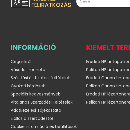
FELIRATKOZÁS
INFORMÁCIÓ
KIEMELT TE
Cégünkről
Eredeti HP tintapatro
Vásárlás menete
Pelikan HP tintapatro
Szállítási és fizetési feltételek
Eredeti Canon tintap
Gyakori kérdések
Pelikan Canon tintap
Speciális kedvezmények
Eredeti HP lézertoner
Általános Szerződési Feltételek
Pelikan HP lézertoner
Adatkezelési Tájékoztató
Elállás a szerződéstől
Cookie információ és beállítások