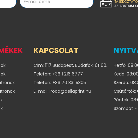
TÁJÉKOZTATÓ
AZ ADATAIM K
RMÉKEK
KAPCSOLAT
NYITV
nok
Cím: 1117 Budapest, Budafoki út 60.
Hétfő: 08:0
nok
Telefon: +36 1 216 6777
Kedd: 08:00
atronok
Telefon: +36 70 331 5305
Szerda: 08:
atronok
E-mail: iroda@dellaprint.hu
Csütörtök: 
ek
Péntek: 08:
ek
Szombat - 