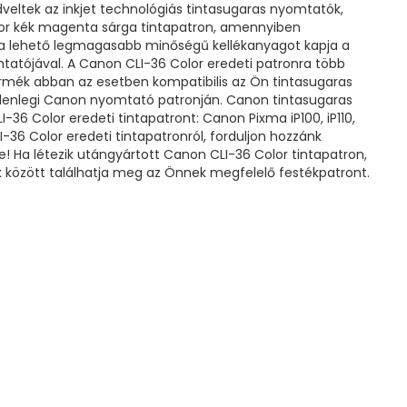
eltek az inkjet technológiás tintasugaras nyomtatók,
lor kék magenta sárga tintapatron, amennyiben
ó, a lehető legmagasabb minőségű kellékanyagot kapja a
atójával. A Canon CLI-36 Color eredeti patronra több
 termék abban az esetben kompatibilis az Ön tintasugaras
jelenlegi Canon nyomtató patronján. Canon tintasugaras
-36 Color eredeti tintapatront: Canon Pixma iP100, iP110,
-36 Color eredeti tintapatronról, forduljon hozzánk
! Ha létezik utángyártott Canon CLI-36 Color tintapatron,
 között találhatja meg az Önnek megfelelő festékpatront.