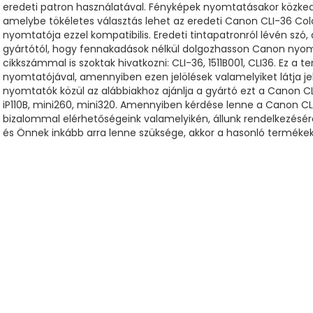
eredeti patron használatával. Fényképek nyomtatásakor közkedv
amelybe tökéletes választás lehet az eredeti Canon CLI-36 Co
nyomtatója ezzel kompatibilis. Eredeti tintapatronról lévén sz
gyártótól, hogy fennakadások nélkül dolgozhasson Canon nyomt
cikkszámmal is szoktak hivatkozni: CLI-36, 1511B001, CLI36. Ez a
nyomtatójával, amennyiben ezen jelölések valamelyiket látja 
nyomtatók közül az alábbiakhoz ajánlja a gyártó ezt a Canon CLI
iP110B, mini260, mini320. Amennyiben kérdése lenne a Canon CLI
bizalommal elérhetőségeink valamelyikén, állunk rendelkezésére
és Önnek inkább arra lenne szüksége, akkor a hasonló termékek