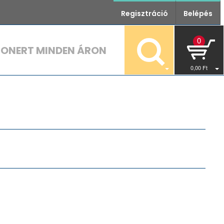
Regisztráció
Belépés
0
TONERT MINDEN ÁRON
0
,00
Ft