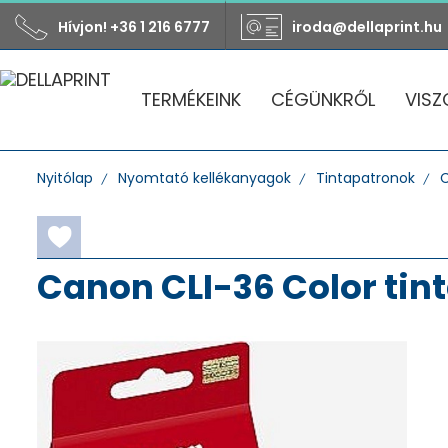
Hívjon! +36 1 216 6777
iroda@dellaprint.hu
TERMÉKEINK
CÉGÜNKRŐL
VISZ
Nyitólap
Nyomtató kellékanyagok
Tintapatronok
Canon CLI-36 Color tint