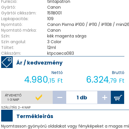
Funkció:
tintapatron
Gyártó:
Canon
Gyártói cikkszám:
1511B001
Lapkapacitás:
109
Nyomtató:
Canon Pixma iP100 / iP110 / iP110B / mini2
Nyomtató márka:
Canon
Szín:
kék magenta sárga
Szín angolul:
3 Color
Töltet:
12ml
Cikkszám:
ktpcaeca083
Ár / kedvezmény
Nettó
Bruttó
4.980
6.324
,15
Ft
,79
Ft
ÁTVEHETŐ
1-3 NAP
SZÁLLÍTÁS 2-4 NAP
Termékleírás
Nyomtasson gyönyörű oldalakat vagy fényképeket a magas mi