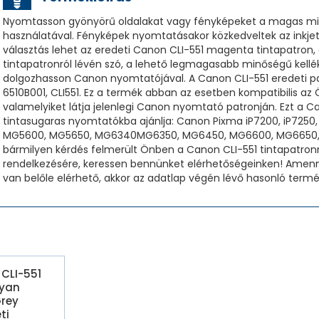
Nyomtasson gyönyörű oldalakat vagy fényképeket a magas mi
használatával. Fényképek nyomtatásakor közkedveltek az inkje
választás lehet az eredeti Canon CLI-551 magenta tintapatron,
tintapatronról lévén szó, a lehető legmagasabb minőségű kellé
dolgozhasson Canon nyomtatójával. A Canon CLI-551 eredeti pat
6510B001, CLI551. Ez a termék abban az esetben kompatibilis a
valamelyiket látja jelenlegi Canon nyomtató patronján. Ezt a C
tintasugaras nyomtatókba ajánlja: Canon Pixma iP7200, iP7250
MG5600, MG5650, MG6340MG6350, MG6450, MG6600, MG6650, 
bármilyen kérdés felmerült Önben a Canon CLI-551 tintapatronna
rendelkezésére, keressen bennünket elérhetőségeinken! Amenny
van belőle elérhető, akkor az adatlap végén lévő hasonló termé
CLI-551
Cyan
rey
ti