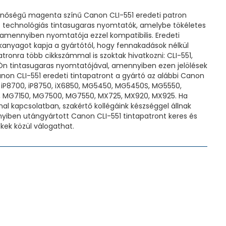
nőségű magenta színű Canon CLI-551 eredeti patron
t technológiás tintasugaras nyomtatók, amelybe tökéletes
 amennyiben nyomtatója ezzel kompatibilis. Eredeti
kanyagot kapja a gyártótól, hogy fennakadások nélkül
ronra több cikkszámmal is szoktak hivatkozni: CLI-551,
z Ön tintasugaras nyomtatójával, amennyiben ezen jelölések
anon CLI-551 eredeti tintapatront a gyártó az alábbi Canon
, iP8700, iP8750, iX6850, MG5450, MG5450S, MG5550,
MG7150, MG7500, MG7550, MX725, MX920, MX925. Ha
l kapcsolatban, szakértő kollégáink készséggel állnak
iben utángyártott Canon CLI-551 tintapatront keres és
kek közül válogathat.