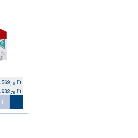
.569
Ft
,10
.932
Ft
,76