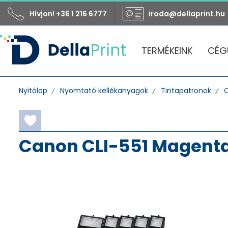
Hívjon! +36 1 216 6777
iroda@dellaprint.hu
TERMÉKEINK
CÉG
Nyitólap
Nyomtató kellékanyagok
Tintapatronok
Canon CLI-551 Magenta 