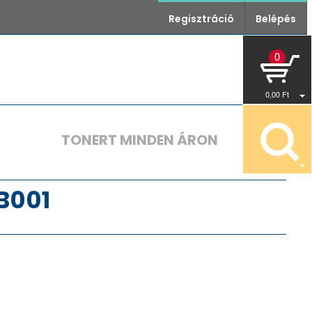
Regisztráció
Belépés
0
0
,00
Ft
TONERT MINDEN ÁRON
B001