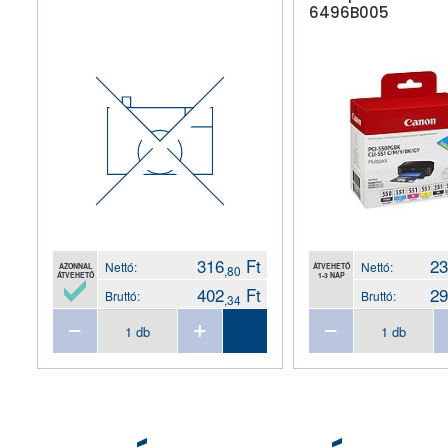
6496B005
316
Ft
23
Nettó:
Nettó:
AZONNAL
ÁTVEHETŐ
,80
ÁTVEHETŐ
1-3 NAP
402
Ft
29
Bruttó:
Bruttó:
,34