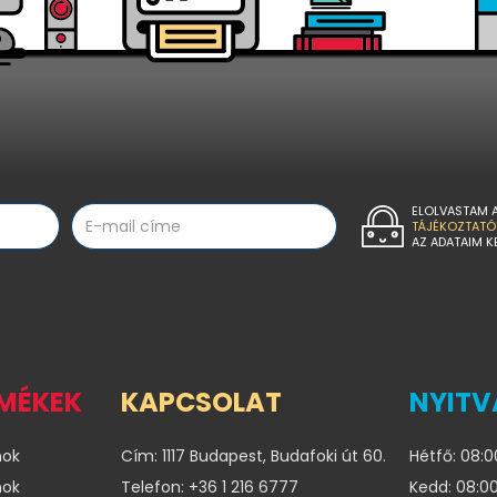
ELOLVASTAM 
TÁJÉKOZTATÓ
AZ ADATAIM K
RMÉKEK
KAPCSOLAT
NYITV
nok
Cím: 1117 Budapest, Budafoki út 60.
Hétfő: 08:0
nok
Telefon: +36 1 216 6777
Kedd: 08:00