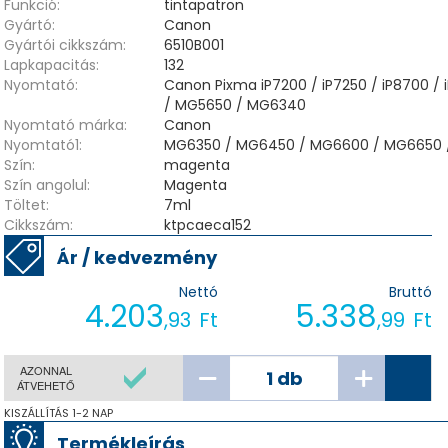
Funkció:
tintapatron
Gyártó:
Canon
Gyártói cikkszám:
6510B001
Lapkapacitás:
132
Nyomtató:
Canon Pixma iP7200 / iP7250 / iP8700 
/ MG5650 / MG6340
Nyomtató márka:
Canon
Nyomtató1:
MG6350 / MG6450 / MG6600 / MG6650 /
Szín:
magenta
Szín angolul:
Magenta
Töltet:
7ml
Cikkszám:
ktpcaeca152
Ár / kedvezmény
Nettó
Bruttó
4.203
5.338
,93
Ft
,99
Ft
AZONNAL
ÁTVEHETŐ
KISZÁLLÍTÁS 1-2 NAP
Termékleírás