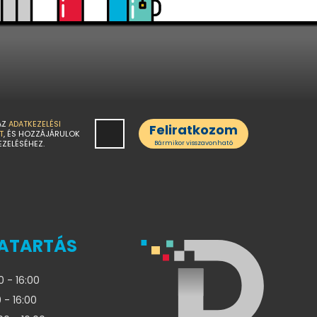
AZ
ADATKEZELÉSI
Feliratkozom
T
, ÉS HOZZÁJÁRULOK
EZELÉSÉHEZ.
Bármikor visszavonható
ATARTÁS
0 - 16:00
 - 16:00