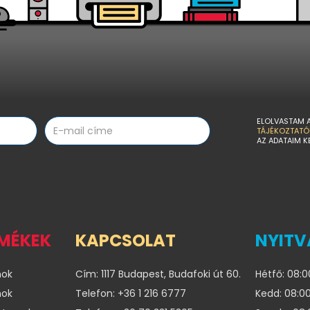
ELOLVASTAM 
TÁJÉKOZTATÓ
AZ ADATAIM K
RMÉKEK
KAPCSOLAT
NYITV
nok
Cím: 1117 Budapest, Budafoki út 60.
Hétfő: 08:0
nok
Telefon: +36 1 216 6777
Kedd: 08:00