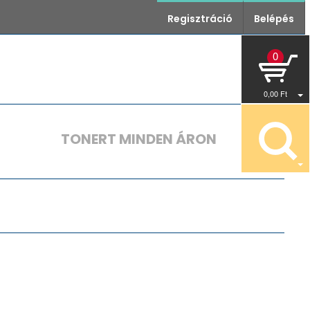
Regisztráció
Belépés
0
0
,00
Ft
TONERT MINDEN ÁRON