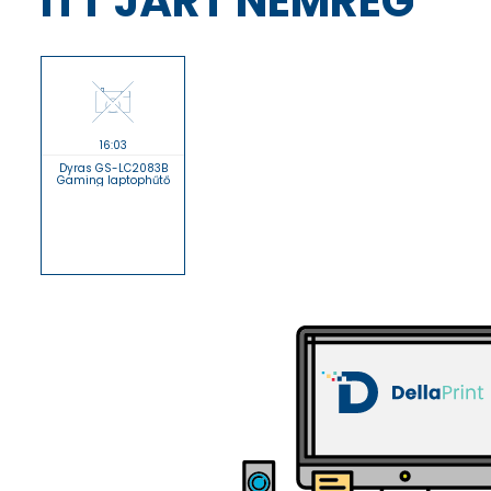
ITT JÁRT NEMRÉG
16:03
Dyras GS-LC2083B
Gaming laptophűtő