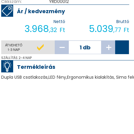
Cikkszám:
YRD00012
Ár / kedvezmény
Nettó
Bruttó
3.968
5.039
,32
Ft
,77
Ft
ÁTVEHETŐ
1-3 NAP
SZÁLLÍTÁS 2-4 NAP
Termékleírás
Dupla USB csatlakozás,LED fény,Ergonomikus kialakítás, Sima fe