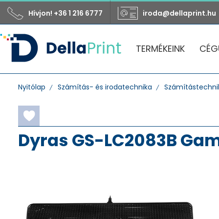
Hívjon! +36 1 216 6777
iroda@dellaprint.hu
TERMÉKEINK
CÉG
Nyitólap
Számítás- és irodatechnika
Számítástechnik
Dyras GS-LC2083B Gam