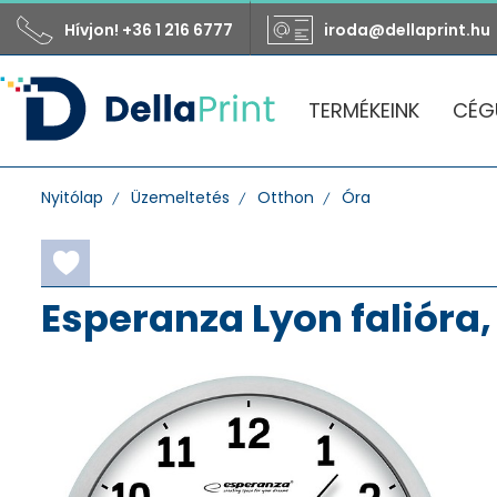
Hívjon! +36 1 216 6777
iroda@dellaprint.hu
TERMÉKEINK
CÉG
Nyitólap
Üzemeltetés
Otthon
Óra
Esperanza Lyon falióra