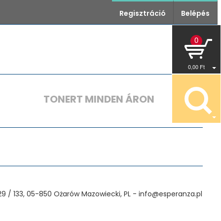
Regisztráció
Belépés
0
0
,00
Ft
TONERT MINDEN ÁRON
129 / 133, 05-850 Ożarów Mazowiecki, PL - info@esperanza.pl