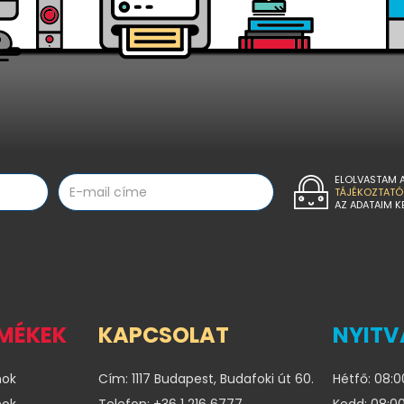
ELOLVASTAM 
TÁJÉKOZTATÓ
AZ ADATAIM K
RMÉKEK
KAPCSOLAT
NYITV
nok
Cím: 1117 Budapest, Budafoki út 60.
Hétfő: 08:0