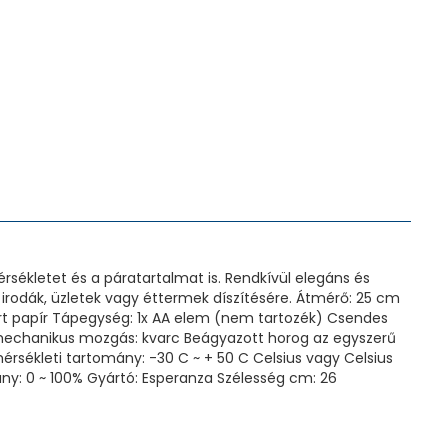
ékletet és a páratartalmat is. Rendkívül elegáns és
 irodák, üzletek vagy éttermek díszítésére. Átmérő: 25 cm
rt papír Tápegység: 1x AA elem (nem tartozék) Csendes
echanikus mozgás: kvarc Beágyazott horog az egyszerű
rsékleti tartomány: -30 C ~ + 50 C Celsius vagy Celsius
ány: 0 ~ 100% Gyártó: Esperanza Szélesség cm: 26