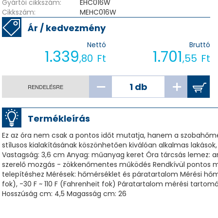
Gyártói cikkszám:
EHC016W
Cikkszám:
MEHC016W
Ár / kedvezmény
Nettó
Bruttó
1.339
1.701
,80
Ft
,55
Ft
RENDELÉSRE
Termékleírás
Ez az óra nem csak a pontos időt mutatja, hanem a szobahőmérs
stílusos kialakításának köszönhetően kiválóan alkalmas lakások,
Vastagság: 3,6 cm Anyag: műanyag keret Óra tárcsás lemez: a
szerelő mozgás - zökkenőmentes működés Rendkívül pontos m
telepítéshez Mérések: hőmérséklet és páratartalom Mérési hőmé
fok), -30 F ~ 110 F (Fahrenheit fok) Páratartalom mérési tartom
Hosszúság cm: 4,5 Magasság cm: 26