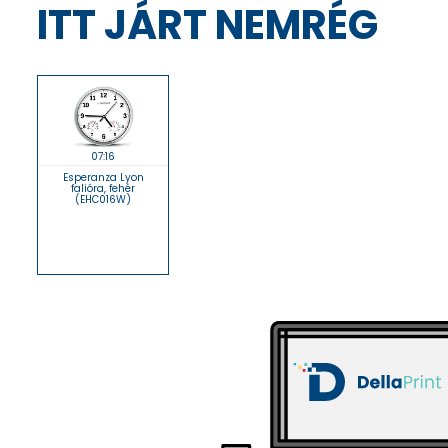
ITT JÁRT NEMRÉG
07:16
Esperanza Lyon
falióra, fehér
(EHC016W)