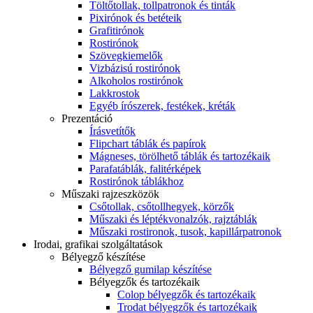
Töltőtollak, tollpatronok és tinták
Pixirónok és betéteik
Grafitirónok
Rostirónok
Szövegkiemelők
Vizbázisú rostirónok
Alkoholos rostirónok
Lakkrostok
Egyéb írószerek, festékek, kréták
Prezentáció
Írásvetítők
Flipchart táblák és papírok
Mágneses, törölhető táblák és tartozékaik
Parafatáblák, falitérképek
Rostirónok táblákhoz
Műszaki rajzeszközök
Csőtollak, csőtollhegyek, körzők
Műszaki és léptékvonalzók, rajztáblák
Műszaki rostironok, tusok, kapillárpatronok
Irodai, grafikai szolgáltatások
Bélyegző készítése
Bélyegző gumilap készítése
Bélyegzők és tartozékaik
Colop bélyegzők és tartozékaik
Trodat bélyegzők és tartozékaik