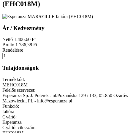
(EHC018M)
Ár / Kedvezmény
Nettó
1.406
,60
Ft
Bruttó
1.786
,38
Ft
Rendelésre
Tulajdonságok
Termékkód:
MEHC018M
Felelős szervezet:
Esperanza Sp. J. Poterek - ul.Poznańska 129 / 133, 05-850 Ożarów
Mazowiecki, PL - info@esperanza.pl
Funkció:
falióra
Gyártó:
Esperanza
Gyártói cikkszám:
EHC018M