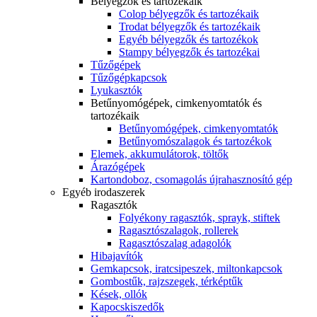
Bélyegzők és tartozékaik
Colop bélyegzők és tartozékaik
Trodat bélyegzők és tartozékaik
Egyéb bélyegzők és tartozékok
Stampy bélyegzők és tartozékai
Tűzőgépek
Tűzőgépkapcsok
Lyukasztók
Betűnyomógépek, cimkenyomtatók és
tartozékaik
Betűnyomógépek, cimkenyomtatók
Betűnyomószalagok és tartozékok
Elemek, akkumulátorok, töltők
Árazógépek
Kartondoboz, csomagolás újrahasznosító gép
Egyéb irodaszerek
Ragasztók
Folyékony ragasztók, sprayk, stiftek
Ragasztószalagok, rollerek
Ragasztószalag adagolók
Hibajavítók
Gemkapcsok, iratcsipeszek, miltonkapcsok
Gombostűk, rajzszegek, térképtűk
Kések, ollók
Kapocskiszedők