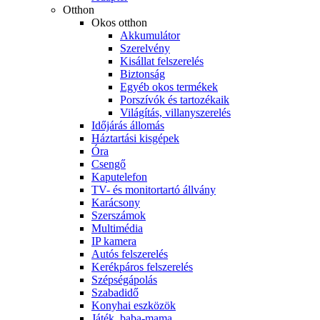
Otthon
Okos otthon
Akkumulátor
Szerelvény
Kisállat felszerelés
Biztonság
Egyéb okos termékek
Porszívók és tartozékaik
Világítás, villanyszerelés
Időjárás állomás
Háztartási kisgépek
Óra
Csengő
Kaputelefon
TV- és monitortartó állvány
Karácsony
Szerszámok
Multimédia
IP kamera
Autós felszerelés
Kerékpáros felszerelés
Szépségápolás
Szabadidő
Konyhai eszközök
Játék, baba-mama