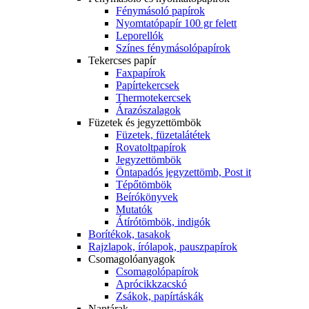
Fénymásoló papírok
Nyomtatópapír 100 gr felett
Leporellók
Színes fénymásolópapírok
Tekercses papír
Faxpapírok
Papírtekercsek
Thermotekercsek
Árazószalagok
Füzetek és jegyzettömbök
Füzetek, füzetalátétek
Rovatoltpapírok
Jegyzettömbök
Öntapadós jegyzettömb, Post it
Tépőtömbök
Beírókönyvek
Mutatók
Átírótömbök, indigók
Borítékok, tasakok
Rajzlapok, írólapok, pauszpapírok
Csomagolóanyagok
Csomagolópapírok
Aprócikkzacskó
Zsákok, papírtáskák
Naptárak