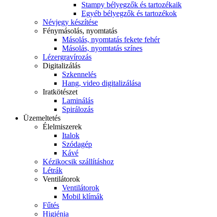
Stampy bélyegzők és tartozékaik
Egyéb bélyegzők és tartozékok
Névjegy készítése
Fénymásolás, nyomtatás
Másolás, nyomtatás fekete fehér
Másolás, nyomtatás színes
Lézergravírozás
Digitalizálás
Szkennelés
Hang, video digitalizálása
Iratkötészet
Laminálás
Spirálozás
Üzemeltetés
Élelmiszerek
Italok
Szódagép
Kávé
Kézikocsik szállításhoz
Létrák
Ventilátorok
Ventilátorok
Mobil klímák
Fűtés
Higiénia