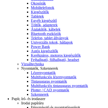
Okosórák
Mobiltelefonok
Kiegészítők
Tabletek
Egyéb kiegészítő
Töltők, adapterek
Átalakítók, kábelek
Bluetooth eszközök
Telefon, tablet állványok
Univerzális tokok, hátlapok
Power Bank
Autós kiegészítők
Kerékpáros, motoros kiegészítők
Fejhallgató, fülhallgató, headset
Vizuáltechnika
Nyomtatók, Szkennerek
Lézernyomtatók
Multifunkciós lézernyomtatók
Tintasugaras nyomtatók
Multifunkciós tintasugaras nyomtatók
Plotter / CAD nyomtatók
Szkennerek
Papír, író- és irodaszer
Irodai papíráru
Fénymásoló és nyomtatópapírok