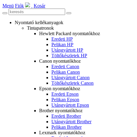
Menü
Fiók
Kosár
Nyomtató kellékanyagok
Tintapatronok
Hewlett Packard nyomtatókhoz
Eredeti HP
Pelikan HP
Utángyártott HP
Töltőkészletek HP
Canon nyomtatókhoz
Eredeti Canon
Pelikan Canon
Utángyártott Canon
Töltőkészletek Canon
Epson nyomtatókhoz
Eredeti Epson
Pelikan Epson
Utángyártott Epson
Brother nyomtatókhoz
Eredeti Brother
Utángyártott Brother
Pelikan Brother
Lexmark nyomtatókhoz