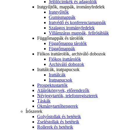
Jelölőcímkék és adagolóik
Iratgyűjtők, mappák, irományfedelek
Iratgyűjtők
Gumismappák
Iratvédő és konferenciamappák
Szalagos irományfedelek
Villámzáras mappák, felírótáblák
Függőmappák és tárolóik
Függőmappa tárolók
Függőmappák
Fiókos irattárolók, archiváló dobozok
Fiókos irattárolók
Archiváló dobozok
Irattálcák, iratpapucsok
Irattálcák
Iratpapucsok
Prospektustartók
Aláírókönyvek, előrendezők
Névjegytartók, telefonregiszterek
Táskák
Okmánytartóhengerek
Írószerek
Golyóstollak és betéteik
Zseléstollak és betéteik
Rollerek és betéteik