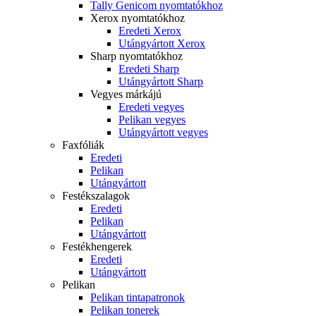
Tally Genicom nyomtatókhoz
Xerox nyomtatókhoz
Eredeti Xerox
Utángyártott Xerox
Sharp nyomtatókhoz
Eredeti Sharp
Utángyártott Sharp
Vegyes márkájú
Eredeti vegyes
Pelikan vegyes
Utángyártott vegyes
Faxfóliák
Eredeti
Pelikan
Utángyártott
Festékszalagok
Eredeti
Pelikan
Utángyártott
Festékhengerek
Eredeti
Utángyártott
Pelikan
Pelikan tintapatronok
Pelikan tonerek