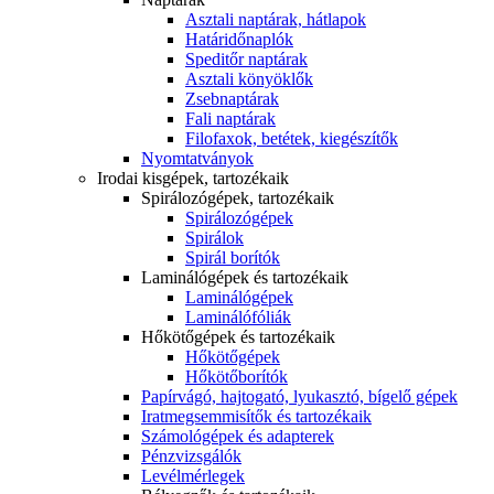
Asztali naptárak, hátlapok
Határidőnaplók
Speditőr naptárak
Asztali könyöklők
Zsebnaptárak
Fali naptárak
Filofaxok, betétek, kiegészítők
Nyomtatványok
Irodai kisgépek, tartozékaik
Spirálozógépek, tartozékaik
Spirálozógépek
Spirálok
Spirál borítók
Laminálógépek és tartozékaik
Laminálógépek
Laminálófóliák
Hőkötőgépek és tartozékaik
Hőkötőgépek
Hőkötőborítók
Papírvágó, hajtogató, lyukasztó, bígelő gépek
Iratmegsemmisítők és tartozékaik
Számológépek és adapterek
Pénzvizsgálók
Levélmérlegek