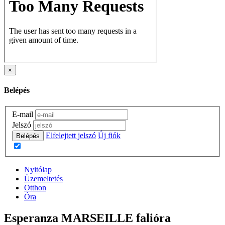
×
Belépés
E-mail
Jelszó
Elfelejtett jelszó
Új fiók
Belépés
Nyitólap
Üzemeltetés
Otthon
Óra
Esperanza MARSEILLE falióra