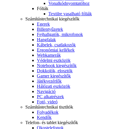
Vonalkódnyomtatóhoz
Fóliák
Textilre vasalható fóliák
Számítástechnikai kiegészítők
Egerek
Billentyűzetek
Fejhallgatók, mikrofonok
Hangfalak
Kábelek, csatlakozók
Ergonómiai kellékek
Webkamerák
Védelmi eszközök
Notebook kiegészítők
Dokkolók, elosztók
Gamer kiegészítők
Játékvezérlők
Hálózati eszközök
Navigáció
PC alkatrészek
Fotó, videó
Számítástechnikai tisztítók
Folyadékok
Kendők
Telefon- és tablet kiegészítők
Okostelefonok