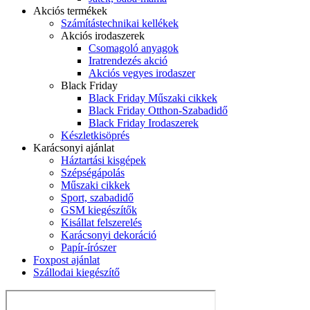
Akciós termékek
Számítástechnikai kellékek
Akciós irodaszerek
Csomagoló anyagok
Iratrendezés akció
Akciós vegyes irodaszer
Black Friday
Black Friday Műszaki cikkek
Black Friday Otthon-Szabadidő
Black Friday Irodaszerek
Készletkisöprés
Karácsonyi ajánlat
Háztartási kisgépek
Szépségápolás
Műszaki cikkek
Sport, szabadidő
GSM kiegészítők
Kisállat felszerelés
Karácsonyi dekoráció
Papír-írószer
Foxpost ajánlat
Szállodai kiegészítő