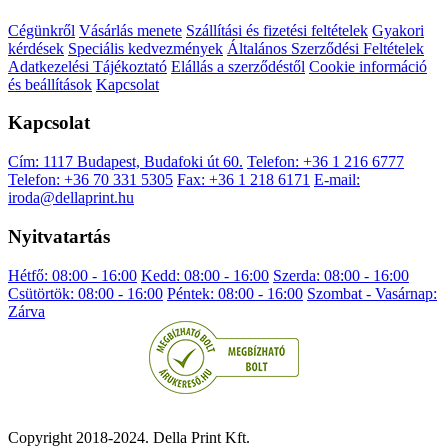
Cégünkről
Vásárlás menete
Szállítási és fizetési feltételek
Gyakori
kérdések
Speciális kedvezmények
Általános Szerződési Feltételek
Adatkezelési Tájékoztató
Elállás a szerződéstől
Cookie információ
és beállítások
Kapcsolat
Kapcsolat
Cím: 1117 Budapest, Budafoki út 60.
Telefon: +36 1 216 6777
Telefon: +36 70 331 5305
Fax: +36 1 218 6171
E-mail:
iroda@dellaprint.hu
Nyitvatartás
Hétfő: 08:00 - 16:00
Kedd: 08:00 - 16:00
Szerda: 08:00 - 16:00
Csütörtök: 08:00 - 16:00
Péntek: 08:00 - 16:00
Szombat - Vasárnap:
Zárva
Copyright 2018-2024. Della Print Kft.