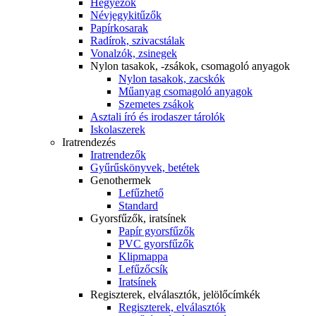
Hegyezők
Névjegykitűzők
Papírkosarak
Radírok, szivacstálak
Vonalzók, zsinegek
Nylon tasakok, -zsákok, csomagoló anyagok
Nylon tasakok, zacskók
Műanyag csomagoló anyagok
Szemetes zsákok
Asztali író és irodaszer tárolók
Iskolaszerek
Iratrendezés
Iratrendezők
Gyűrűskönyvek, betétek
Genothermek
Lefűzhető
Standard
Gyorsfűzők, iratsínek
Papír gyorsfűzők
PVC gyorsfűzők
Klipmappa
Lefűzőcsík
Iratsínek
Regiszterek, elválasztók, jelölőcímkék
Regiszterek, elválasztók