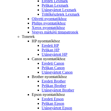
Eredeti Lexmark
Pelikan Lexmark
Utángyártott Lexmark
Töltőkészletek Lexmark
Olivetti nyomtatókhoz
Philips nyomtatókhoz
Xerox nyomtatókhoz
Vegyes márkájú tintapatronok
Tonerek
HP nyomtatókhoz
Eredeti HP
Pelikan HP
Utángyártott HP
Canon nyomtatókhoz
Eredeti Canon
Pelikan Canon
Utángyártott Canon
Brother nyomtatókhoz
Eredeti Brother
Pelikan Brother
Utángyártott Brother
Epson nyomtatókhoz
Eredeti Epson
Pelikan Epson
Utángyártott Epson