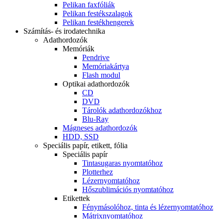
Pelikan faxfóliák
Pelikan festékszalagok
Pelikan festékhengerek
Számítás- és irodatechnika
Adathordozók
Memóriák
Pendrive
Memóriakártya
Flash modul
Optikai adathordozók
CD
DVD
Tárolók adathordozókhoz
Blu-Ray
Mágneses adathordozók
HDD, SSD
Speciális papír, etikett, fólia
Speciális papír
Tintasugaras nyomtatóhoz
Plotterhez
Lézernyomtatóhoz
Hőszublimációs nyomtatóhoz
Etikettek
Fénymásolóhoz, tinta és lézernyomtatóhoz
Mátrixnyomtatóhoz