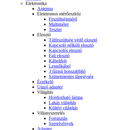
Elektronika
Antenna
Elektromos mérőeszköz
Feszültségmérő
Multiméter
Teszter
Elosztó
Túlfeszültség védő elosztó
Kapcsoló nélküli elosztó
Kapcsolós elosztó
Fali elosztó
Kábeldob
Lengőkábel
3 fázisú hosszabbító
Szünetmentes tápegység
Érzékelő
Utazó adapter
Világítás
Hordozható lámpa
Lakás világítás
Kültéri világítás
Villanyszerelés
Forrasztás
Szerelvények
Adapter