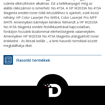
számla elkészítésére alkalmas. Ezt a kellékanyagot még az
alábbi cikkszámon is ismerheti: No.415A. A HP W2033A No.415A
Magenta eredeti toner több készülékhez is ajánlott, ezek közül
néhány: HP Color LaserJet Pro M454, Color LaserJet Pro MFP
M479. Amennyiben bármilyen kérdése felmerült a HP W2033A
No.415A Magenta eredeti festékkazettával kapcsolatban,
forduljon hozzánk bizalommal elérhetőségeink valamelyikén.
Amennyiben HP W2033A No.415A Magenta utángyártott toner
érdekelné - és létezik belőle -, a lenti hasonló termékek között
megtalálhatja őket.
Hasonló termékek