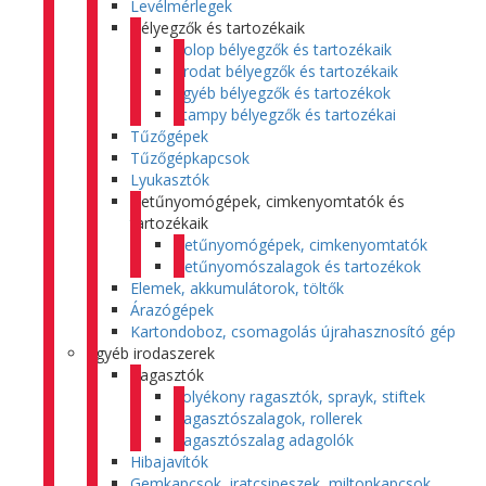
Levélmérlegek
Bélyegzők és tartozékaik
Colop bélyegzők és tartozékaik
Trodat bélyegzők és tartozékaik
Egyéb bélyegzők és tartozékok
Stampy bélyegzők és tartozékai
Tűzőgépek
Tűzőgépkapcsok
Lyukasztók
Betűnyomógépek, cimkenyomtatók és
tartozékaik
Betűnyomógépek, cimkenyomtatók
Betűnyomószalagok és tartozékok
Elemek, akkumulátorok, töltők
Árazógépek
Kartondoboz, csomagolás újrahasznosító gép
Egyéb irodaszerek
Ragasztók
Folyékony ragasztók, sprayk, stiftek
Ragasztószalagok, rollerek
Ragasztószalag adagolók
Hibajavítók
Gemkapcsok, iratcsipeszek, miltonkapcsok