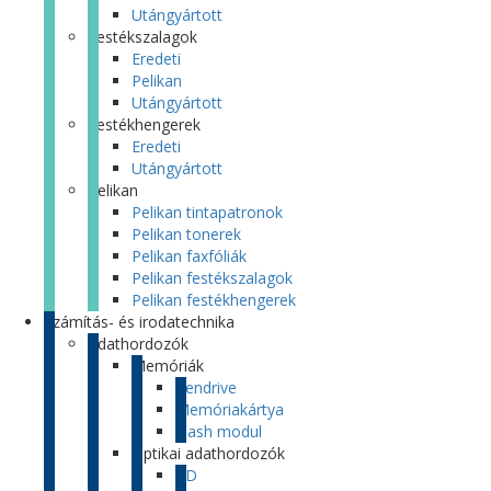
Utángyártott
Festékszalagok
Eredeti
Pelikan
Utángyártott
Festékhengerek
Eredeti
Utángyártott
Pelikan
Pelikan tintapatronok
Pelikan tonerek
Pelikan faxfóliák
Pelikan festékszalagok
Pelikan festékhengerek
Számítás- és irodatechnika
Adathordozók
Memóriák
Pendrive
Memóriakártya
Flash modul
Optikai adathordozók
CD