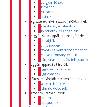
PVC gyorsfűzők
Klipmappa
Lefűzőcsík
Iratsínek
Regiszterek, elválasztók, jelölőcímkék
Regiszterek, elválasztók
Jelölőcímkék és adagolóik
Iratgyűjtők, mappák, irományfedelek
Iratgyűjtők
Gumismappák
Iratvédő és konferenciamappák
Szalagos irományfedelek
Villámzáras mappák, felírótáblák
Függőmappák és tárolóik
Függőmappa tárolók
Függőmappák
Fiókos irattárolók, archiváló dobozok
Fiókos irattárolók
Archiváló dobozok
Irattálcák, iratpapucsok
Irattálcák
Iratpapucsok