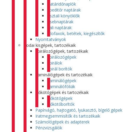
Határidőnaplók
Speditőr naptárak
Asztali könyöklők
Zsebnaptárak
Fali naptárak
Filofaxok, betétek, kiegészítők
Nyomtatványok
Irodai kisgépek, tartozékaik
Spirálozógépek, tartozékaik
Spirálozógépek
Spirálok
Spirál borítók
Laminálógépek és tartozékaik
Laminálógépek
Laminálófóliák
Hőkötőgépek és tartozékaik
Hőkötőgépek
Hőkötőborítók
Papírvágó, hajtogató, lyukasztó, bígelő gépek
Iratmegsemmisítők és tartozékaik
Számológépek és adapterek
Pénzvizsgálók