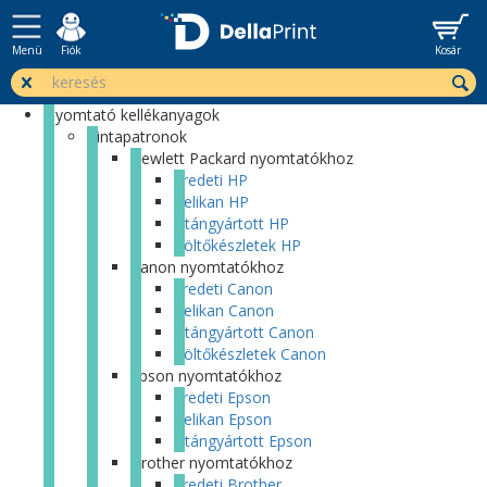
Menü
Fiók
Kosár
Nyomtató kellékanyagok
Tintapatronok
Hewlett Packard nyomtatókhoz
Eredeti HP
Pelikan HP
Utángyártott HP
Töltőkészletek HP
Canon nyomtatókhoz
Eredeti Canon
Pelikan Canon
Utángyártott Canon
Töltőkészletek Canon
Epson nyomtatókhoz
Eredeti Epson
Pelikan Epson
Utángyártott Epson
Brother nyomtatókhoz
Eredeti Brother