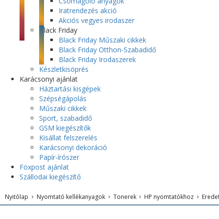
Csomagoló anyagok
Iratrendezés akció
Akciós vegyes irodaszer
Black Friday
Black Friday Műszaki cikkek
Black Friday Otthon-Szabadidő
Black Friday Irodaszerek
Készletkisöprés
Karácsonyi ajánlat
Háztartási kisgépek
Szépségápolás
Műszaki cikkek
Sport, szabadidő
GSM kiegészítők
Kisállat felszerelés
Karácsonyi dekoráció
Papír-írószer
Foxpost ajánlat
Szállodai kiegészítő
Nyitólap
Nyomtató kellékanyagok
Tonerek
HP nyomtatókhoz
Erede