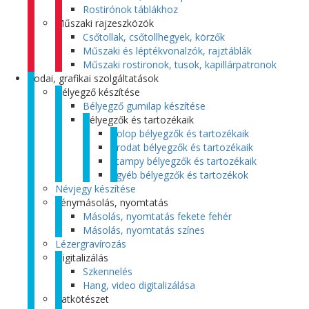
Rostirónok táblákhoz
Műszaki rajzeszközök
Csőtollak, csőtollhegyek, körzők
Műszaki és léptékvonalzók, rajztáblák
Műszaki rostironok, tusok, kapillárpatronok
Irodai, grafikai szolgáltatások
Bélyegző készítése
Bélyegző gumilap készítése
Bélyegzők és tartozékaik
Colop bélyegzők és tartozékaik
Trodat bélyegzők és tartozékaik
Stampy bélyegzők és tartozékaik
Egyéb bélyegzők és tartozékok
Névjegy készítése
Fénymásolás, nyomtatás
Másolás, nyomtatás fekete fehér
Másolás, nyomtatás színes
Lézergravírozás
Digitalizálás
Szkennelés
Hang, video digitalizálása
Iratkötészet