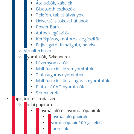
Átalakítók, kábelek
Bluetooth eszközök
Telefon, tablet állványok
Univerzális tokok, hátlapok
Power Bank
Autós kiegészítők
Kerékpáros, motoros kiegészítők
Fejhallgató, fülhallgató, headset
Vizuáltechnika
Nyomtatók, Szkennerek
Lézernyomtatók
Multifunkciós lézernyomtatók
Tintasugaras nyomtatók
Multifunkciós tintasugaras nyomtatók
Plotter / CAD nyomtatók
Szkennerek
Papír, író- és irodaszer
Irodai papíráru
Fénymásoló és nyomtatópapírok
Fénymásoló papírok
Nyomtatópapír 100 gr felett
Leporellók