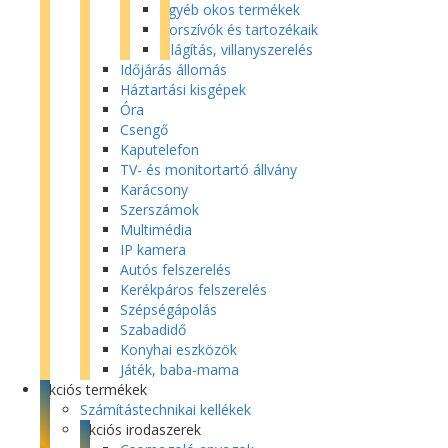
Egyéb okos termékek
Porszívók és tartozékaik
Világítás, villanyszerelés
Időjárás állomás
Háztartási kisgépek
Óra
Csengő
Kaputelefon
TV- és monitortartó állvány
Karácsony
Szerszámok
Multimédia
IP kamera
Autós felszerelés
Kerékpáros felszerelés
Szépségápolás
Szabadidő
Konyhai eszközök
Játék, baba-mama
Akciós termékek
Számítástechnikai kellékek
Akciós irodaszerek