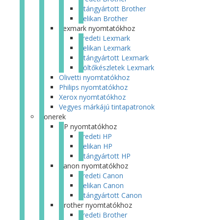
Utángyártott Brother
Pelikan Brother
Lexmark nyomtatókhoz
Eredeti Lexmark
Pelikan Lexmark
Utángyártott Lexmark
Töltőkészletek Lexmark
Olivetti nyomtatókhoz
Philips nyomtatókhoz
Xerox nyomtatókhoz
Vegyes márkájú tintapatronok
Tonerek
HP nyomtatókhoz
Eredeti HP
Pelikan HP
Utángyártott HP
Canon nyomtatókhoz
Eredeti Canon
Pelikan Canon
Utángyártott Canon
Brother nyomtatókhoz
Eredeti Brother