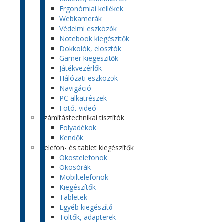
Ergonómiai kellékek
Webkamerák
Védelmi eszközök
Notebook kiegészítők
Dokkolók, elosztók
Gamer kiegészítők
Játékvezérlők
Hálózati eszközök
Navigáció
PC alkatrészek
Fotó, videó
Számítástechnikai tisztítók
Folyadékok
Kendők
Telefon- és tablet kiegészítők
Okostelefonok
Okosórák
Mobiltelefonok
Kiegészítők
Tabletek
Egyéb kiegészítő
Töltők, adapterek