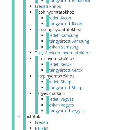
Utángyártott Panasonic
Eredeti Philips
Ricoh nyomtatókhoz
Eredeti Ricoh
Utángyártott Ricoh
Samsung nyomtatókhoz
Eredeti Samsung
Utángyártott Samsung
Pelikan Samsung
Tally Genicom nyomtatókhoz
Xerox nyomtatókhoz
Eredeti Xerox
Utángyártott Xerox
Sharp nyomtatókhoz
Eredeti Sharp
Utángyártott Sharp
Vegyes márkájú
Eredeti vegyes
Pelikan vegyes
Utángyártott vegyes
Faxfóliák
Eredeti
Pelikan