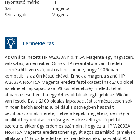
Nyomtató márka:
HP
Szín:
magenta
Szín angolul:
Magenta
Termékleírás
Az Ön által nézett HP W2033A No.415A Magenta egy nagyszerű
választás, amennyiben Önnek HP nyomtatója van. Eredeti
termékről lévén szó, biztos lehet benne, hogy 100%-ban
kompatibilis az Ön készülékével. Ennek a magenta színű HP
W2033A No.415A Magenta eredeti festékkazettának 2100 oldal
az elméleti lapkapacitása 5%-os lefedettség mellett, tehát
abban az esetben, ha egy A4-es oldalnak legfeljebb az 5%-án
van festék. Ezt a 2100 oldalas lapkapacitást természetesen sok
minden befolyásolhatja, például a szövegben használt
betűtípus, annak mérete, illetve a képek megléte is, de még a
beállított nyomtatási minőség is. Ha kézzelfogható példát
szeretne, akkor úgy érdemes számolni, hogy ez a HP W2033A
No.415A Magenta eredeti toner egy átlagos számlából (amelyek
általában 11%-os lefedettséggel rendelkeznek), nagyjából 954