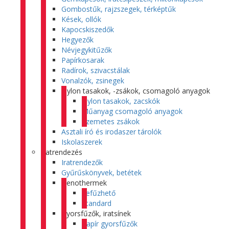
Gombostűk, rajzszegek, térképtűk
Kések, ollók
Kapocskiszedők
Hegyezők
Névjegykitűzők
Papírkosarak
Radírok, szivacstálak
Vonalzók, zsinegek
Nylon tasakok, -zsákok, csomagoló anyagok
Nylon tasakok, zacskók
Műanyag csomagoló anyagok
Szemetes zsákok
Asztali író és irodaszer tárolók
Iskolaszerek
Iratrendezés
Iratrendezők
Gyűrűskönyvek, betétek
Genothermek
Lefűzhető
Standard
Gyorsfűzők, iratsínek
Papír gyorsfűzők