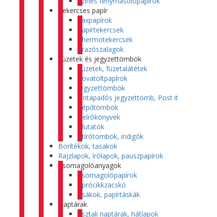
Színes fénymásolópapírok
Tekercses papír
Faxpapírok
Papírtekercsek
Thermotekercsek
Árazószalagok
Füzetek és jegyzettömbök
Füzetek, füzetalátétek
Rovatoltpapírok
Jegyzettömbök
Öntapadós jegyzettömb, Post it
Tépőtömbök
Beírókönyvek
Mutatók
Átírótömbök, indigók
Borítékok, tasakok
Rajzlapok, írólapok, pauszpapírok
Csomagolóanyagok
Csomagolópapírok
Aprócikkzacskó
Zsákok, papírtáskák
Naptárak
Asztali naptárak, hátlapok