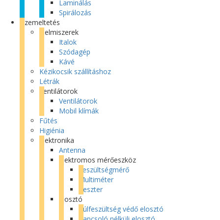
Laminálás
Spirálozás
Üzemeltetés
Élelmiszerek
Italok
Szódagép
Kávé
Kézikocsik szállításhoz
Létrák
Ventilátorok
Ventilátorok
Mobil klímák
Fűtés
Higiénia
Elektronika
Antenna
Elektromos mérőeszköz
Feszültségmérő
Multiméter
Teszter
Elosztó
Túlfeszültség védő elosztó
Kapcsoló nélküli elosztó