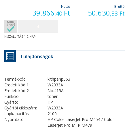
Nettó
Bruttó
39.866
Ft
50.630
,40
,33
Ft
AZONNAL
ÁTVEHETŐ
KISZÁLLÍTÁS 1-2 NAP
Tulajdonságok
Termékkód:
klthpehp363
Eredeti kód 1:
W2033A
Eredeti kód 2:
No.415A
Funkció:
toner
Gyártó:
HP
Gyártói cikkszám:
W2033A
Lapkapacitás:
2100
Nyomtató:
HP Color LaserJet Pro M454 / Color
LaserJet Pro MFP M479