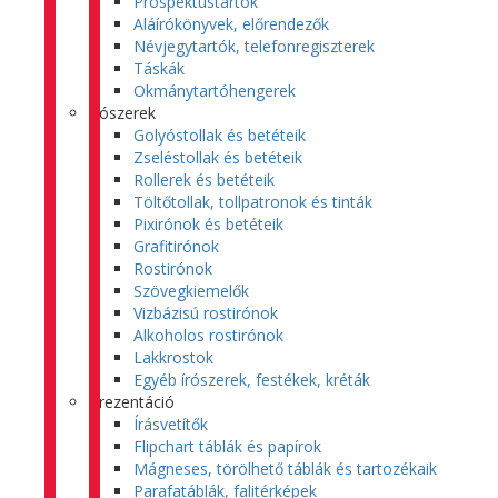
Prospektustartók
Aláírókönyvek, előrendezők
Névjegytartók, telefonregiszterek
Táskák
Okmánytartóhengerek
Írószerek
Golyóstollak és betéteik
Zseléstollak és betéteik
Rollerek és betéteik
Töltőtollak, tollpatronok és tinták
Pixirónok és betéteik
Grafitirónok
Rostirónok
Szövegkiemelők
Vizbázisú rostirónok
Alkoholos rostirónok
Lakkrostok
Egyéb írószerek, festékek, kréták
Prezentáció
Írásvetítők
Flipchart táblák és papírok
Mágneses, törölhető táblák és tartozékaik
Parafatáblák, falitérképek