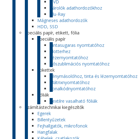
DVD
Tárolók adathordozókhoz
Blu-Ray
Mágneses adathordozók
HDD, SSD
Speciális papír, etikett, fólia
Speciális papír
Tintasugaras nyomtatóhoz
Plotterhez
Lézernyomtatóhoz
Hőszublimációs nyomtatóhoz
Etikettek
Fénymásolóhoz, tinta és lézernyomtatóhoz
Mátrixnyomtatóhoz
Vonalkódnyomtatóhoz
Fóliák
Textilre vasalható fóliák
Számítástechnikai kiegészítők
Egerek
Billentyűzetek
Fejhallgatók, mikrofonok
Hangfalak
Kábelek, csatlakozók