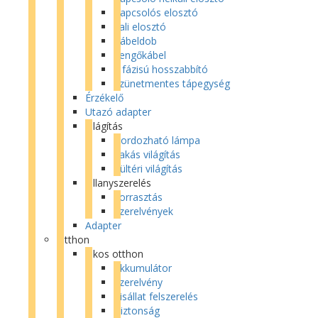
Kapcsolós elosztó
Fali elosztó
Kábeldob
Lengőkábel
3 fázisú hosszabbító
Szünetmentes tápegység
Érzékelő
Utazó adapter
Világítás
Hordozható lámpa
Lakás világítás
Kültéri világítás
Villanyszerelés
Forrasztás
Szerelvények
Adapter
Otthon
Okos otthon
Akkumulátor
Szerelvény
Kisállat felszerelés
Biztonság