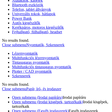
Átalakítók, kábelek
Bluetooth eszközök
Telefon, tablet állványok
Univerzális tokok, hátlapok
Power Bank
Autós kiegészítők
Kerékpáros, motoros kiegészítők
Fejhallgató, fülhallgató, headset
No results found.
Close submenu
Nyomtatók, Szkennerek
Lézernyomtatók
Multifunkciós lézernyomtatók
Tintasugaras nyomtatók
Multifunkciós tintasugaras nyomtatók
Plotter / CAD nyomtatók
Szkennerek
No results found.
Close submenu
Papír, író- és irodaszer
Open submenu (Irodai papíráru)
Irodai papíráru
Open submenu (Irodai kisgépek, tartozékaik)
Irodai kisgépek,
tartozékaik
Open submenu (Egyéb irodaszerek)
Egyéb irodaszerek