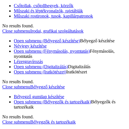
Csőtollak, csőtollhegyek, körzők
Műszaki és léptékvonalzók, rajztáblák
Műszaki rostironok, tusok, kapillárpatronok
No results found.
Close submenu
Irodai, grafikai szolgáltatások
Open submenu (Bélyegző készítése)
Bélyegző készítése
Névjegy készítése
Open submenu (Fénymásolás, nyomtatás)
Fénymásolás,
nyomtatás
Lézergravírozás
Open submenu (Digitalizálás)
Digitalizálás
Open submenu (Iratkötészet)
Iratkötészet
No results found.
Close submenu
Bélyegző készítése
Bélyegző gumilap készítése
Open submenu (Bélyegzők és tartozékaik)
Bélyegzők és
tartozékaik
No results found.
Close submenu
Bélyegzők és tartozékaik