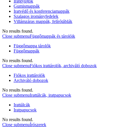
Iratgyűjtők
Gumismappák
Iratvédő és konferenciamappák
Szalagos irományfedelek
Villámzáras mappák, felírótáblák
No results found.
Close submenu
Függőmappák és tárolóik
Függőmappa tárolók
Függőmappák
No results found.
Close submenu
Fiókos irattárolók, archiváló dobozok
Fiókos irattárolók
Archiváló dobozok
No results found.
Close submenu
Irattálcák, iratpapucsok
Irattálcák
Iratpapucsok
No results found.
Close submenu
Írószerek