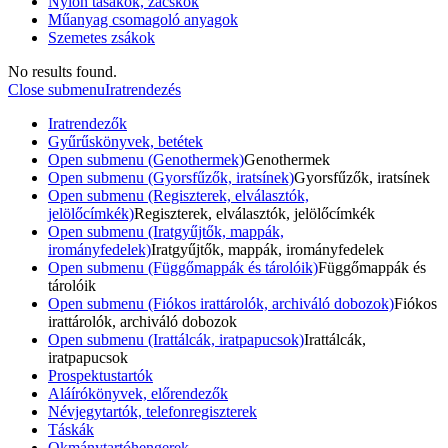
Nylon tasakok, zacskók
Műanyag csomagoló anyagok
Szemetes zsákok
No results found.
Close submenu
Iratrendezés
Iratrendezők
Gyűrűskönyvek, betétek
Open submenu (Genothermek)
Genothermek
Open submenu (Gyorsfűzők, iratsínek)
Gyorsfűzők, iratsínek
Open submenu (Regiszterek, elválasztók,
jelölőcímkék)
Regiszterek, elválasztók, jelölőcímkék
Open submenu (Iratgyűjtők, mappák,
irományfedelek)
Iratgyűjtők, mappák, irományfedelek
Open submenu (Függőmappák és tárolóik)
Függőmappák és
tárolóik
Open submenu (Fiókos irattárolók, archiváló dobozok)
Fiókos
irattárolók, archiváló dobozok
Open submenu (Irattálcák, iratpapucsok)
Irattálcák,
iratpapucsok
Prospektustartók
Aláírókönyvek, előrendezők
Névjegytartók, telefonregiszterek
Táskák
Okmánytartóhengerek