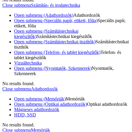
Close submenu
Számítás- és irodatechnika
Open submenu (Adathordozók)
Adathordozók
Open submenu (Speciális papír, etikett, fólia)
Speciális papír,
etikett, fólia
Open submenu (Számítástechnikai
kiegészítők)
Számítástechnikai kiegészítők
Open submenu (Számítástechnikai tisztítók)
Számítástechnikai
tisztítók
Open submenu (Telefon- és tablet kiegészítők)
Telefon- és
tablet kiegészítők
Vizuáltechnika
Open submenu (Nyomtatók, Szkennerek)
Nyomtatók,
Szkennerek
No results found.
Close submenu
Adathordozók
Open submenu (Memóriák)
Memóriák
Open submenu (Optikai adathordozók)
Optikai adathordozók
Mágneses adathordozók
HDD, SSD
No results found.
Close submenu
Memóriák