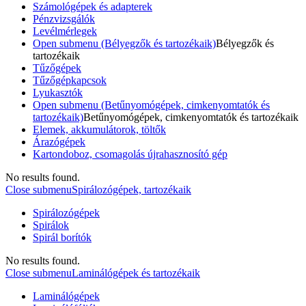
Számológépek és adapterek
Pénzvizsgálók
Levélmérlegek
Open submenu (Bélyegzők és tartozékaik)
Bélyegzők és
tartozékaik
Tűzőgépek
Tűzőgépkapcsok
Lyukasztók
Open submenu (Betűnyomógépek, cimkenyomtatók és
tartozékaik)
Betűnyomógépek, cimkenyomtatók és tartozékaik
Elemek, akkumulátorok, töltők
Árazógépek
Kartondoboz, csomagolás újrahasznosító gép
No results found.
Close submenu
Spirálozógépek, tartozékaik
Spirálozógépek
Spirálok
Spirál borítók
No results found.
Close submenu
Laminálógépek és tartozékaik
Laminálógépek