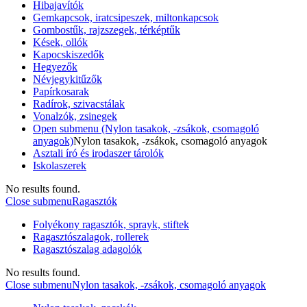
Hibajavítók
Gemkapcsok, iratcsipeszek, miltonkapcsok
Gombostűk, rajzszegek, térképtűk
Kések, ollók
Kapocskiszedők
Hegyezők
Névjegykitűzők
Papírkosarak
Radírok, szivacstálak
Vonalzók, zsinegek
Open submenu (Nylon tasakok, -zsákok, csomagoló
anyagok)
Nylon tasakok, -zsákok, csomagoló anyagok
Asztali író és irodaszer tárolók
Iskolaszerek
No results found.
Close submenu
Ragasztók
Folyékony ragasztók, sprayk, stiftek
Ragasztószalagok, rollerek
Ragasztószalag adagolók
No results found.
Close submenu
Nylon tasakok, -zsákok, csomagoló anyagok