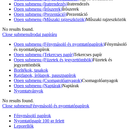
Open submenu (Iratrendezés)
Iratrendezés
Open submenu (Írószerek)
Írószerek
Open submenu (Prezentáció)
Prezentáció
Open submenu (Műszaki rajzeszközök)
Műszaki rajzeszközök
No results found.
Close submenu
Irodai papíráru
Open submenu (Fénymásoló és nyomtatópapírok)
Fénymásoló
és nyomtatópapírok
Open submenu (Tekercses papír)
Tekercses papír
Open submenu (Füzetek és jegyzettömbök)
Füzetek és
jegyzettömbök
Borítékok, tasakok
Rajzlapok, írólapok, pauszpapírok
Open submenu (Csomagolóanyagok)
Csomagolóanyagok
Open submenu (Naptárak)
Naptárak
Nyomtatványok
No results found.
Close submenu
Fénymásoló és nyomtatópapírok
Fénymásoló papírok
Nyomtatópapír 100 gr felett
Leporellók