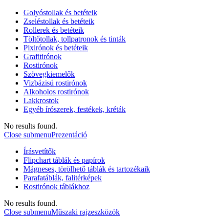
Golyóstollak és betéteik
Zseléstollak és betéteik
Rollerek és betéteik
Töltőtollak, tollpatronok és tinták
Pixirónok és betéteik
Grafitirónok
Rostirónok
Szövegkiemelők
Vizbázisú rostirónok
Alkoholos rostirónok
Lakkrostok
Egyéb írószerek, festékek, kréták
No results found.
Close submenu
Prezentáció
Írásvetítők
Flipchart táblák és papírok
Mágneses, törölhető táblák és tartozékaik
Parafatáblák, falitérképek
Rostirónok táblákhoz
No results found.
Close submenu
Műszaki rajzeszközök