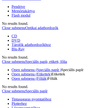
Pendrive
Memóriakártya
Flash modul
No results found.
Close submenu
Optikai adathordozók
CD
DVD
Tárolók adathordozókhoz
Blu-Ray
No results found.
Close submenu
Speciális papír, etikett, fólia
Open submenu (Speciális papír )
Speciális papír
Open submenu (Etikettek)
Etikettek
Open submenu (Fóliák)
Fóliák
No results found.
Close submenu
Speciális papír
Tintasugaras nyomtatóhoz
Plotterhez
Lézernyomtatóhoz