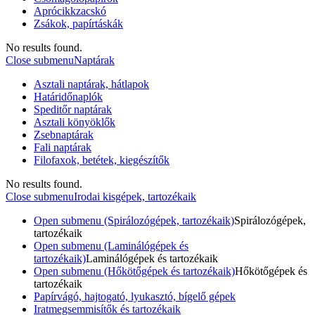
Aprócikkzacskó
Zsákok, papírtáskák
No results found.
Close submenu
Naptárak
Asztali naptárak, hátlapok
Határidőnaplók
Speditőr naptárak
Asztali könyöklők
Zsebnaptárak
Fali naptárak
Filofaxok, betétek, kiegészítők
No results found.
Close submenu
Irodai kisgépek, tartozékaik
Open submenu (Spirálozógépek, tartozékaik)
Spirálozógépek,
tartozékaik
Open submenu (Laminálógépek és
tartozékaik)
Laminálógépek és tartozékaik
Open submenu (Hőkötőgépek és tartozékaik)
Hőkötőgépek és
tartozékaik
Papírvágó, hajtogató, lyukasztó, bígelő gépek
Iratmegsemmisítők és tartozékaik