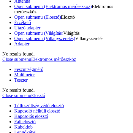
Antenna
Open submenu (Elektromos mérőeszköz)
Elektromos
mérőeszköz
Open submenu (Elosztó)
Elosztó
Érzékelő
Utazó adapter
Open submenu (Világítás)
Világítás
Open submenu (Villanyszerelés)
Villanyszerelés
Adapter
No results found.
Close submenu
Elektromos mérőeszköz
Feszültségmérő
Multiméter
Teszter
No results found.
Close submenu
Elosztó
Túlfeszültség védő elosztó
Kapcsoló nélküli elosztó
Kapcsolós elosztó
Fali elosztó
Kábeldob
Lengőkábel