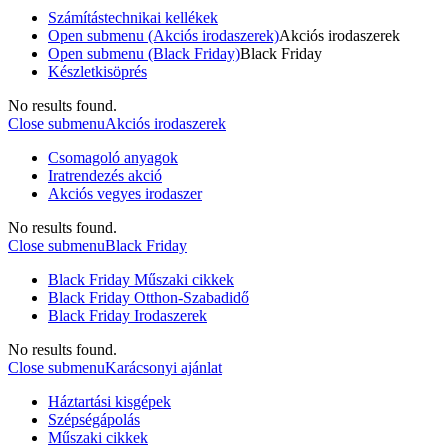
Számítástechnikai kellékek
Open submenu (Akciós irodaszerek)
Akciós irodaszerek
Open submenu (Black Friday)
Black Friday
Készletkisöprés
No results found.
Close submenu
Akciós irodaszerek
Csomagoló anyagok
Iratrendezés akció
Akciós vegyes irodaszer
No results found.
Close submenu
Black Friday
Black Friday Műszaki cikkek
Black Friday Otthon-Szabadidő
Black Friday Irodaszerek
No results found.
Close submenu
Karácsonyi ajánlat
Háztartási kisgépek
Szépségápolás
Műszaki cikkek