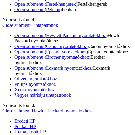
Open submenu (Festékhengerek)
Festékhengerek
Open submenu (Pelikan)
Pelikan
No results found.
Close submenu
Tintapatronok
Open submenu (Hewlett Packard nyomtatókhoz)
Hewlett
Packard nyomtatókhoz
Open submenu (Canon nyomtatókhoz)
Canon nyomtatókhoz
Open submenu (Epson nyomtatókhoz)
Epson nyomtatókhoz
Open submenu (Brother nyomtatókhoz)
Brother
nyomtatókhoz
Open submenu (Lexmark nyomtatókhoz)
Lexmark
nyomtatókhoz
Olivetti nyomtatókhoz
Philips nyomtatókhoz
Xerox nyomtatókhoz
Vegyes márkájú tintapatronok
No results found.
Close submenu
Hewlett Packard nyomtatókhoz
Eredeti HP
Pelikan HP
Utángyártott HP