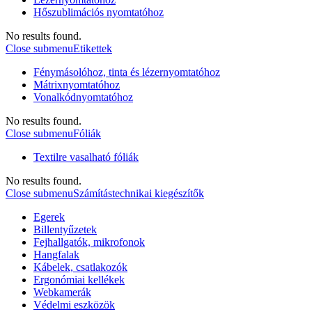
Hőszublimációs nyomtatóhoz
No results found.
Close submenu
Etikettek
Fénymásolóhoz, tinta és lézernyomtatóhoz
Mátrixnyomtatóhoz
Vonalkódnyomtatóhoz
No results found.
Close submenu
Fóliák
Textilre vasalható fóliák
No results found.
Close submenu
Számítástechnikai kiegészítők
Egerek
Billentyűzetek
Fejhallgatók, mikrofonok
Hangfalak
Kábelek, csatlakozók
Ergonómiai kellékek
Webkamerák
Védelmi eszközök