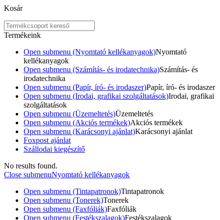
Kosár
Termékeink
Open submenu (Nyomtató kellékanyagok)
Nyomtató
kellékanyagok
Open submenu (Számítás- és irodatechnika)
Számítás- és
irodatechnika
Open submenu (Papír, író- és irodaszer)
Papír, író- és irodaszer
Open submenu (Irodai, grafikai szolgáltatások)
Irodai, grafikai
szolgáltatások
Open submenu (Üzemeltetés)
Üzemeltetés
Open submenu (Akciós termékek)
Akciós termékek
Open submenu (Karácsonyi ajánlat)
Karácsonyi ajánlat
Foxpost ajánlat
Szállodai kiegészítő
No results found.
Close submenu
Nyomtató kellékanyagok
Open submenu (Tintapatronok)
Tintapatronok
Open submenu (Tonerek)
Tonerek
Open submenu (Faxfóliák)
Faxfóliák
Open submenu (Festékszalagok)
Festékszalagok