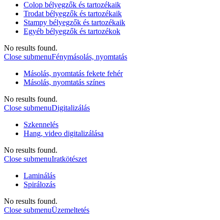
Colop bélyegzők és tartozékaik
Trodat bélyegzők és tartozékaik
Stampy bélyegzők és tartozékaik
Egyéb bélyegzők és tartozékok
No results found.
Close submenu
Fénymásolás, nyomtatás
Másolás, nyomtatás fekete fehér
Másolás, nyomtatás színes
No results found.
Close submenu
Digitalizálás
Szkennelés
Hang, video digitalizálása
No results found.
Close submenu
Iratkötészet
Laminálás
Spirálozás
No results found.
Close submenu
Üzemeltetés