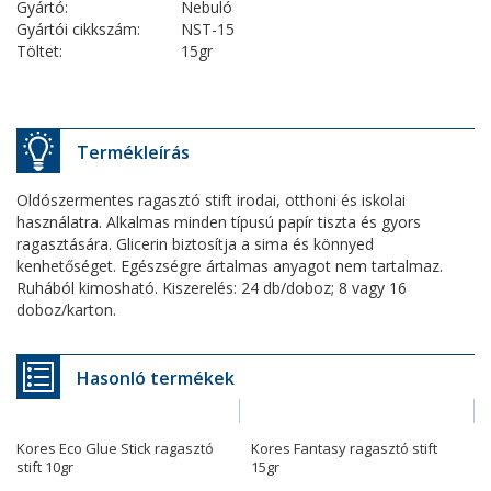
Gyártó:
Nebuló
Gyártói cikkszám:
NST-15
Töltet:
15gr
Termékleírás
Oldószermentes ragasztó stift irodai, otthoni és iskolai
használatra. Alkalmas minden típusú papír tiszta és gyors
ragasztására. Glicerin biztosítja a sima és könnyed
kenhetőséget. Egészségre ártalmas anyagot nem tartalmaz.
Ruhából kimosható. Kiszerelés: 24 db/doboz; 8 vagy 16
doboz/karton.
Hasonló termékek
Kores Eco Glue Stick ragasztó
Kores Fantasy ragasztó stift
stift 10gr
15gr