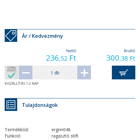
Ár / Kedvezmény
Nettó
Bruttó
236
Ft
300
,52
,38
Ft
AZONNAL
ÁTVEHETŐ
KISZÁLLÍTÁS 1-2 NAP
Tulajdonságok
Termékkód:
ergnn046
Funkció:
ragasztó stift