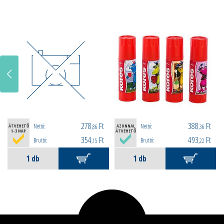
278
Ft
388
Ft
Nettó:
Nettó:
ÁTVEHETŐ
,86
AZONNAL
,36
1-3 NAP
ÁTVEHETŐ
354
Ft
493
Ft
Bruttó:
Bruttó:
,15
,22