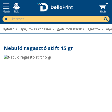
Menü
Fiók
Kosár
Nyitólap
Papír, író- és irodaszer
Egyéb irodaszerek
Ragasztók
Folyé
Nebuló ragasztó stift 15 gr