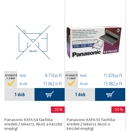
8.710
Ft
11.876
Ft
Nettó:
Nettó:
ÁTVEHETŐ
,80
ÁTVEHETŐ
,00
1-3 NAP
1-3 NAP
11.062
Ft
15.082
Ft
Bruttó:
Bruttó:
,70
,50
- 20 %
- 50 %
Panasonic KXFA-54 faxfólia
Panasonic KXFA-55 faxfólia
eredeti 2 tekercs, Akció a készlet
eredeti 2 tekercs Akció a
erejéig!
készlet erejéig!