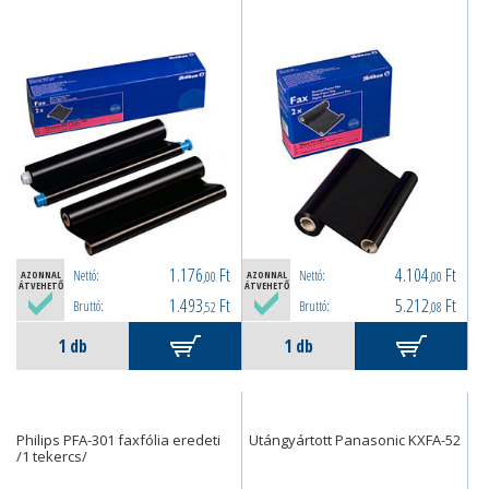
1.176
Ft
4.104
Ft
Nettó:
Nettó:
AZONNAL
,00
AZONNAL
,00
ÁTVEHETŐ
ÁTVEHETŐ
1.493
Ft
5.212
Ft
Bruttó:
Bruttó:
,52
,08
Philips PFA-301 faxfólia eredeti
Utángyártott Panasonic KXFA-52
/1 tekercs/