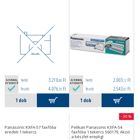
3.210
Ft
2.003
Ft
Nettó:
Nettó:
AZONNAL
,00
AZONNAL
,12
ÁTVEHETŐ
ÁTVEHETŐ
4.076
Ft
2.543
Ft
Bruttó:
Bruttó:
,70
,97
- 30 %
Panasonic KXFA-57 faxfólia
Pelikan Panasonic KXFA-54
eredeti 1 tekercs
faxfólia 1 tekercs 560179, Akció
a készlet erejéig!