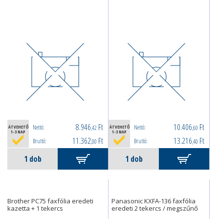
8.946
Ft
10.406
Ft
Nettó:
Nettó:
ÁTVEHETŐ
,42
ÁTVEHETŐ
,60
1-3 NAP
1-3 NAP
11.362
Ft
13.216
Ft
Bruttó:
Bruttó:
,00
,40
Brother PC75 faxfólia eredeti
Panasonic KXFA-136 faxfólia
kazetta + 1 tekercs
eredeti 2 tekercs / megszűnő