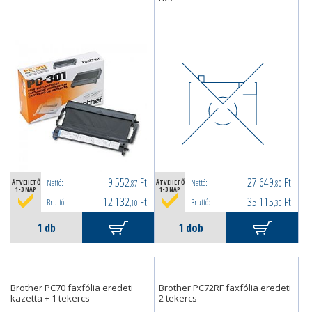
9.552
Ft
27.649
Ft
Nettó:
Nettó:
ÁTVEHETŐ
,87
ÁTVEHETŐ
,80
1-3 NAP
1-3 NAP
12.132
Ft
35.115
Ft
Bruttó:
Bruttó:
,10
,30
Brother PC70 faxfólia eredeti
Brother PC72RF faxfólia eredeti
kazetta + 1 tekercs
2 tekercs