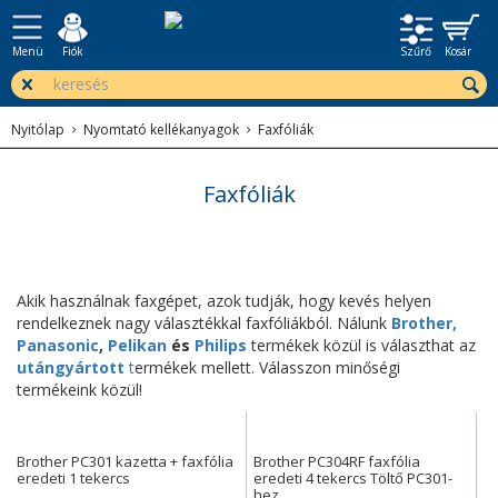
Menü
Fiók
Szűrő
Kosár
Nyitólap
Nyomtató kellékanyagok
Faxfóliák
Faxfóliák
Akik használnak faxgépet, azok tudják, hogy kevés helyen
rendelkeznek nagy választékkal faxfóliákból. Nálunk
Brother,
Panasonic
,
Pelikan
és
Philips
termékek közül is választhat az
utángyártott
t
ermékek mellett. Válasszon minőségi
termékeink közül!
Brother PC301 kazetta + faxfólia
Brother PC304RF faxfólia
eredeti 1 tekercs
eredeti 4 tekercs Töltő PC301-
hez