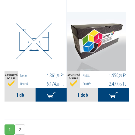
4.861
Ft
1.950
Ft
Nettó:
Nettó:
ÁTVEHETŐ
,70
ÁTVEHETŐ
,75
1-3 NAP
1-3 NAP
6.174
Ft
2.477
Ft
Bruttó:
Bruttó:
,36
,45
1
2