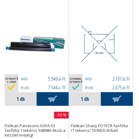
5.940
Ft
2.107
Ft
Nettó:
Nettó:
ÁTVEHETŐ
,48
AZONNAL
,00
1-3 NAP
ÁTVEHETŐ
7.544
Ft
2.675
Ft
Bruttó:
Bruttó:
,41
,89
- 50 %
Pelikan Panasonic KXFA-55
Pelikan Sharp FO15CR faxfólia
faxfólia 1 tekercs 548986 Akció a
/1 tekercs/ 559050 /kifutó
készlet erejéig!